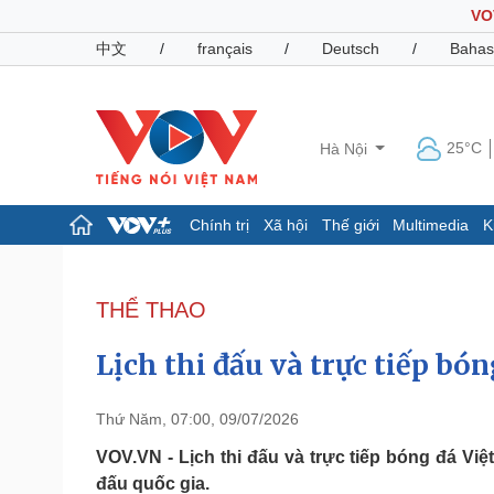
VO
中文
/
français
/
Deutsch
/
Bahas
25°C
Hà Nội
Chính trị
Xã hội
Thế giới
Multimedia
K
Chính trị
Xã hội
Đảng
Tin 24h
THỂ THAO
Tổ chức nhân sự
Dự báo thời tiết
Quốc hội
Giáo dục
Lịch thi đấu và trực tiếp bó
Nhận diện sự thật
Dấu ấn VOV
Việc làm
Biển đảo
Thứ Năm, 07:00, 09/07/2026
Pháp luật
Quân sự - Quốc phòng
VOV.VN - Lịch thi đấu và trực tiếp bóng đá Việ
đấu quốc gia.
Vụ án
Vũ khí