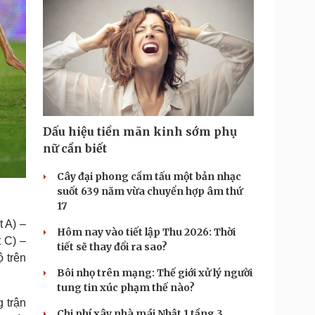
Dấu hiệu tiền mãn kinh sớm phụ
nữ cần biết
Cây đại phong cầm tấu một bản nhạc
suốt 639 năm vừa chuyển hợp âm thứ
17
t A) –
Hôm nay vào tiết lập Thu 2026: Thời
 C) –
tiết sẽ thay đổi ra sao?
 trên
Bôi nhọ trên mạng: Thế giới xử lý người
tung tin xúc phạm thế nào?
 trận
Chi phí xây nhà mái Nhật 1 tầng 3