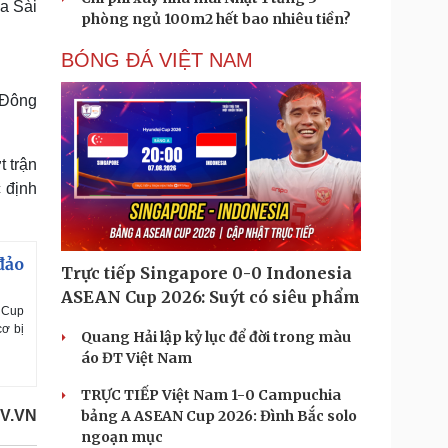
ữa Sài
phòng ngủ 100m2 hết bao nhiêu tiền?
BÓNG ĐÁ VIỆT NAM
 Đông
t trận
 định
đảo
Trực tiếp Singapore 0-0 Indonesia
ASEAN Cup 2026: Suýt có siêu phẩm
d Cup
cơ bị
Quang Hải lập kỷ lục để đời trong màu
áo ĐT Việt Nam
TRỰC TIẾP Việt Nam 1-0 Campuchia
bảng A ASEAN Cup 2026: Đình Bắc solo
V.VN
ngoạn mục