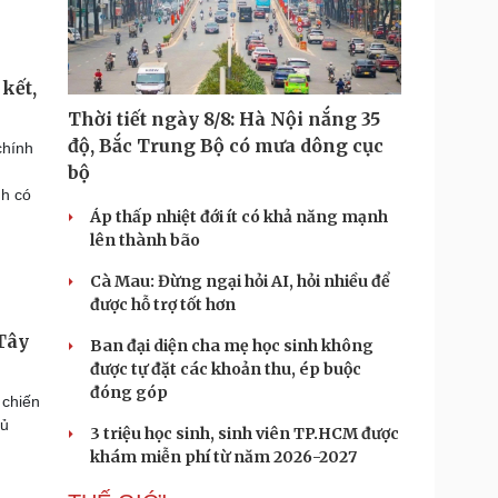
kết,
Thời tiết ngày 8/8: Hà Nội nắng 35
độ, Bắc Trung Bộ có mưa dông cục
chính
bộ
nh có
Áp thấp nhiệt đới ít có khả năng mạnh
lên thành bão
Cà Mau: Đừng ngại hỏi AI, hỏi nhiều để
được hỗ trợ tốt hơn
 Tây
Ban đại diện cha mẹ học sinh không
được tự đặt các khoản thu, ép buộc
đóng góp
 chiến
hủ
3 triệu học sinh, sinh viên TP.HCM được
khám miễn phí từ năm 2026-2027