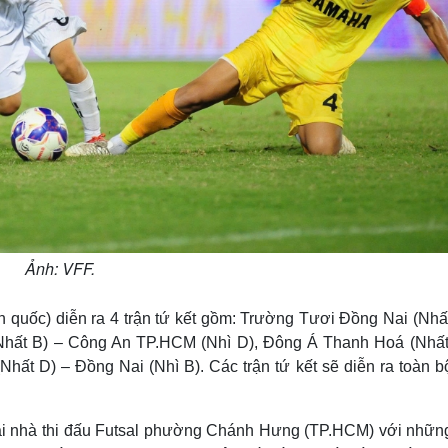
Ảnh: VFF.
àn quốc) diễn ra 4 trận tứ kết gồm: Trường Tươi Đồng Nai (Nhấ
(Nhất B) – Công An TP.HCM (Nhì D), Đông Á Thanh Hoá (Nhất
ất D) – Đồng Nai (Nhì B). Các trận tứ kết sẽ diễn ra toàn bộ
tại nhà thi đấu Futsal phường Chánh Hưng (TP.HCM) với những