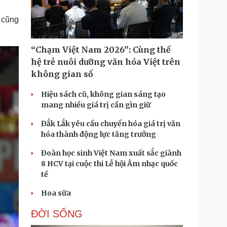
Doanh nghiệp 24h
Tin Công nghệ
Doanh nhân
Trải nghiệm
6 cũng
ì cộng đồng
Chuyển đổi số
“Chạm Việt Nam 2026”: Cùng thế
u lịch
Podcast
hệ trẻ nuôi dưỡng văn hóa Việt trên
Tư vấn
Câu chuyện thời sự
không gian số
Săn Tour
Đọc truyện đêm khuya
heck-in
Cửa sổ tình yêu
Hiệu sách cũ, không gian sáng tạo
Kể chuyện cho bé
mang nhiều giá trị cần gìn giữ
Hạt giống tâm hồn
Đắk Lắk yêu cầu chuyển hóa giá trị văn
hóa thành động lực tăng trưởng
Đoàn học sinh Việt Nam xuất sắc giành
8 HCV tại cuộc thi Lễ hội Âm nhạc quốc
tế
Hoa sữa
ĐỜI SỐNG