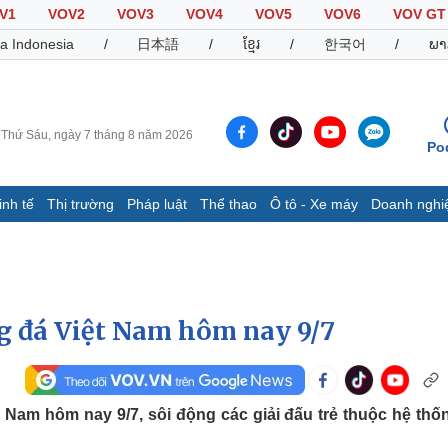
V1
VOV2
VOV3
VOV4
VOV5
VOV6
VOV GT
a Indonesia
/
日本語
/
ខ្មែរ
/
한국어
/
ພາ
Thứ Sáu, ngày 7 tháng 8 năm 2026
Po
inh tế
Thị trường
Pháp luật
Thể thao
Ô tô - Xe máy
Doanh nghi
Thế giới
Multimedia
K
Quan sát
Video
B
Cuộc sống đó đây
Ảnh
K
Hồ sơ
E-Magazine
ng đá Việt Nam hôm nay 9/7
Infographic
Thể thao
Ô tô - Xe máy
D
t Nam hôm nay 9/7, sôi động các giải đấu trẻ thuộc hệ thốn
Bóng đá
Ô tô
T