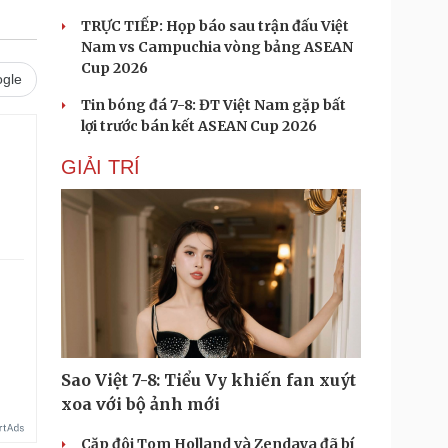
TRỰC TIẾP: Họp báo sau trận đấu Việt
Nam vs Campuchia vòng bảng ASEAN
Cup 2026
gle
Tin bóng đá 7-8: ĐT Việt Nam gặp bất
lợi trước bán kết ASEAN Cup 2026
GIẢI TRÍ
Sao Việt 7-8: Tiểu Vy khiến fan xuýt
xoa với bộ ảnh mới
Cặp đôi Tom Holland và Zendaya đã bí