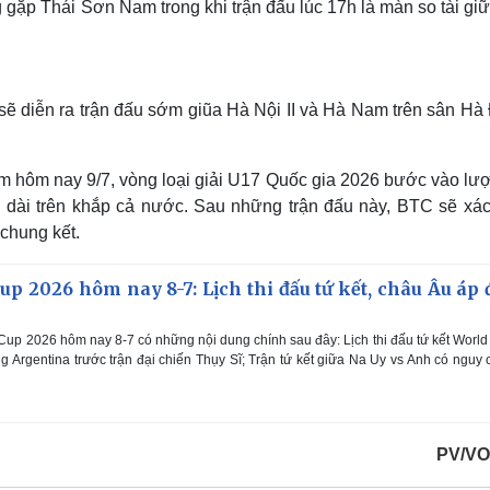
 gặp Thái Sơn Nam trong khi trận đấu lúc 17h là màn so tài gi
sẽ diễn ra trận đấu sớm giũa Hà Nội II và Hà Nam trên sân Hà
Nam hôm nay 9/7, vòng loại giải U17 Quốc gia 2026 bước vào lượ
ải dài trên khắp cả nước. Sau những trận đấu này, BTC sẽ xác
chung kết.
up 2026 hôm nay 8-7: Lịch thi đấu tứ kết, châu Âu áp 
Cup 2026 hôm nay 8-7 có những nội dung chính sau đây: Lịch thi đấu tứ kết Worl
g Argentina trước trận đại chiến Thụy Sĩ; Trận tứ kết giữa Na Uy vs Anh có nguy 
PV/VO