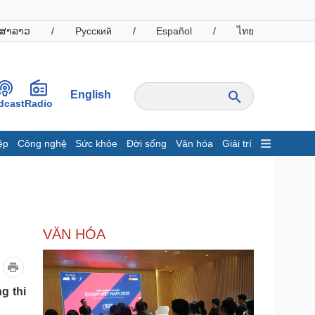
ສາລາວ
/
Русский
/
Español
/
ไทย
English
dcast
Radio
ệp
Công nghệ
Sức khỏe
Đời sống
Văn hóa
Giải trí
inh tế
Thị trường
ất động sản
Giá vàng
hởi nghiệp
Tiêu dùng
Tỷ giá
VĂN HÓA
Chứng khoán
Giá cà phê
oanh nghiệp
Công nghệ
g thi
hông tin doanh nghiệp
Sành điệu