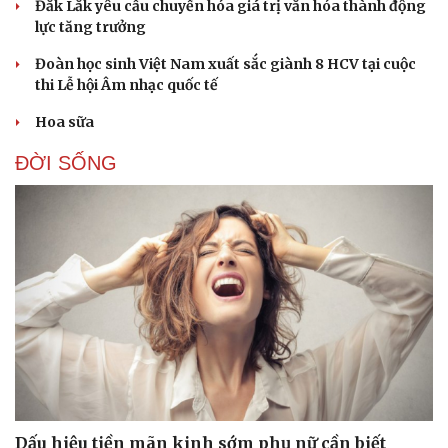
Đắk Lắk yêu cầu chuyển hóa giá trị văn hóa thành động
lực tăng trưởng
Đoàn học sinh Việt Nam xuất sắc giành 8 HCV tại cuộc
thi Lễ hội Âm nhạc quốc tế
Hoa sữa
Sức khỏe
Đời sống
ĐỜI SỐNG
Dinh dưỡng - món ngon
Nhà đẹp
Cây thuốc
Blog
Sản phụ khoa
Tình yêu - Gia đình
Nhi khoa
Nam khoa
Làm đẹp - giảm cân
Phòng mạch online
Ăn sạch sống khỏe
Dấu hiệu tiền mãn kinh sớm phụ nữ cần biết