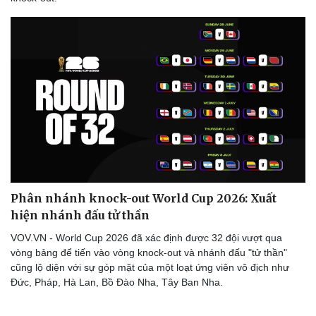
Doanh nghiệp
Công nghệ
Thông tin doanh nghiệp
Sành điệu
Doanh nghiệp 24h
Tin Công nghệ
Doanh nhân
Trải nghiệm
Vì cộng đồng
Chuyển đổi số
Phân nhánh knock-out World Cup 2026: Xuất
hiện nhánh đấu tử thần
VOV.VN - World Cup 2026 đã xác định được 32 đội vượt qua
vòng bảng để tiến vào vòng knock-out và nhánh đấu "tử thần"
cũng lộ diện với sự góp mặt của một loạt ứng viên vô địch như
Đức, Pháp, Hà Lan, Bồ Đào Nha, Tây Ban Nha.