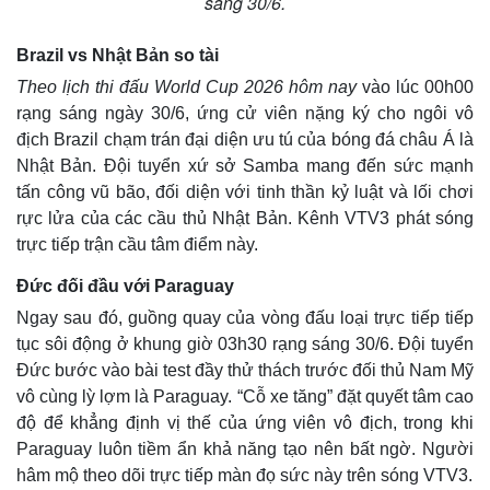
sáng 30/6.
Brazil vs Nhật Bản so tài
Theo lịch thi đấu World Cup 2026 hôm nay
vào lúc 00h00
rạng sáng ngày 30/6, ứng cử viên nặng ký cho ngôi vô
địch Brazil chạm trán đại diện ưu tú của bóng đá châu Á là
Nhật Bản. Đội tuyển xứ sở Samba mang đến sức mạnh
tấn công vũ bão, đối diện với tinh thần kỷ luật và lối chơi
rực lửa của các cầu thủ Nhật Bản. Kênh VTV3 phát sóng
trực tiếp trận cầu tâm điểm này.
Đức đối đầu với Paraguay
Ngay sau đó, guồng quay của vòng đấu loại trực tiếp tiếp
tục sôi động ở khung giờ 03h30 rạng sáng 30/6. Đội tuyển
Đức bước vào bài test đầy thử thách trước đối thủ Nam Mỹ
vô cùng lỳ lợm là Paraguay. “Cỗ xe tăng” đặt quyết tâm cao
độ để khẳng định vị thế của ứng viên vô địch, trong khi
Paraguay luôn tiềm ẩn khả năng tạo nên bất ngờ. Người
hâm mộ theo dõi trực tiếp màn đọ sức này trên sóng VTV3.