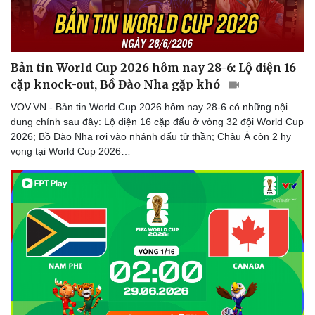
Thể thao
Ô tô - Xe máy
Bóng đá
Ô tô
Lịch thi đấu bóng đá
Xe máy
Thế giới thể thao
Tư vấn
Bản tin World Cup 2026 hôm nay 28-6: Lộ diện 16
eSports
cặp knock-out, Bồ Đào Nha gặp khó
Hậu trường
VOV.VN - Bản tin World Cup 2026 hôm nay 28-6 có những nội
dung chính sau đây: Lộ diện 16 cặp đấu ở vòng 32 đội World Cup
2026; Bồ Đào Nha rơi vào nhánh đấu tử thần; Châu Á còn 2 hy
vọng tại World Cup 2026…