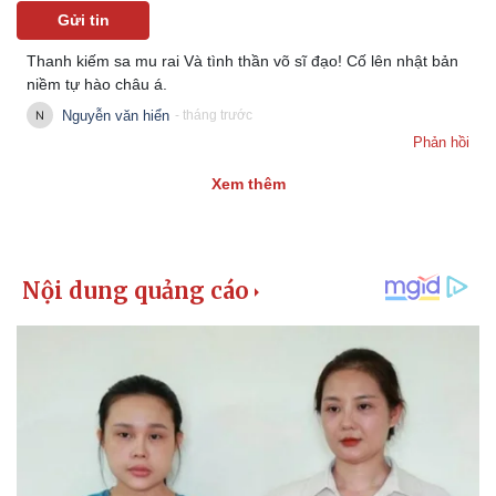
Giá cà phê
Gửi tin
Thanh kiếm sa mu rai Và tình thần võ sĩ đạo! Cố lên nhật bản
niềm tự hào châu á.
Nguyễn văn hiển
- tháng trước
Phản hồi
Xem thêm