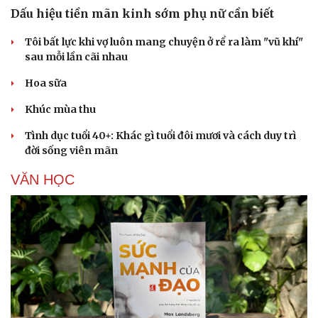
Dấu hiệu tiền mãn kinh sớm phụ nữ cần biết
Tôi bất lực khi vợ luôn mang chuyện ở rể ra làm "vũ khí"
sau mỗi lần cãi nhau
Hoa sữa
Khúc mùa thu
Tình dục tuổi 40+: Khác gì tuổi đôi mươi và cách duy trì
đời sống viên mãn
VĂN HỌC