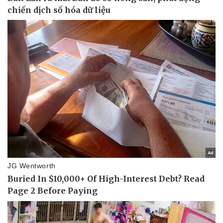
Vụ án
Vũ khí
Tin nóng
Việt Nam
Tư vấn luật
Phân tích