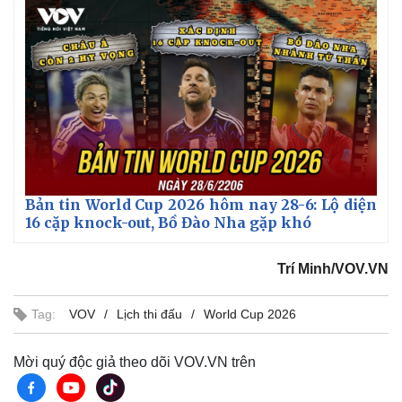
6
-
%
P
i
i
c
t
n
u
r
e
i
n
g
T
i
Bản tin World Cup 2026 hôm nay 28-6: Lộ diện
m
16 cặp knock-out, Bồ Đào Nha gặp khó
e
Trí Minh/VOV.VN
Tag:
VOV
Lịch thi đấu
World Cup 2026
Mời quý độc giả theo dõi VOV.VN trên