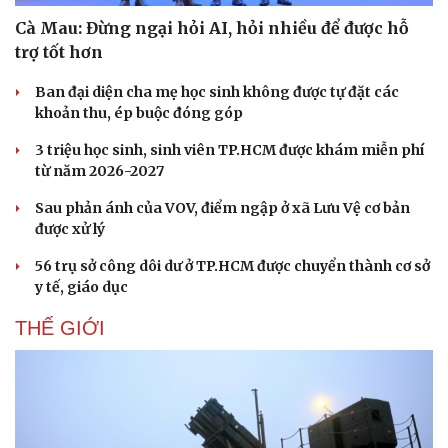
Cà Mau: Đừng ngại hỏi AI, hỏi nhiều để được hỗ
trợ tốt hơn
Ban đại diện cha mẹ học sinh không được tự đặt các
khoản thu, ép buộc đóng góp
3 triệu học sinh, sinh viên TP.HCM được khám miễn phí
từ năm 2026-2027
Sau phản ánh của VOV, điểm ngập ở xã Lưu Vệ cơ bản
được xử lý
56 trụ sở công dôi dư ở TP.HCM được chuyển thành cơ sở
y tế, giáo dục
THẾ GIỚI
Du lịch
Podcast
Tư vấn
Câu chuyện thời sự
Săn Tour
Đọc truyện đêm khuya
check-in
Cửa sổ tình yêu
Kể chuyện cho bé