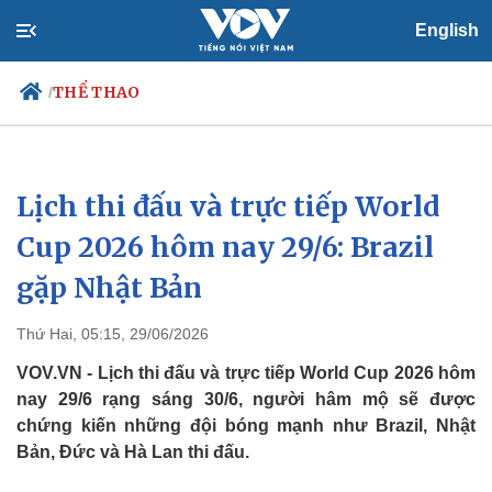
English
THỂ THAO
/
Lịch thi đấu và trực tiếp World
Chính trị
Xã hội
Đảng
Tin 24h
Cup 2026 hôm nay 29/6: Brazil
Tổ chức nhân sự
Dự báo thời tiết
gặp Nhật Bản
Quốc hội
Giáo dục
Nhận diện sự thật
Dấu ấn VOV
Việc làm
Thứ Hai, 05:15, 29/06/2026
Biển đảo
VOV.VN - Lịch thi đấu và trực tiếp World Cup 2026 hôm
nay 29/6 rạng sáng 30/6, người hâm mộ sẽ được
chứng kiến những đội bóng mạnh như Brazil, Nhật
Bản, Đức và Hà Lan thi đấu.