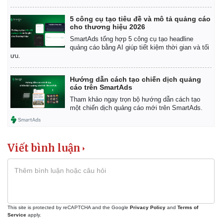
5 công cụ tạo tiêu đề và mô tả quảng cáo
cho thương hiệu 2026
SmartAds tổng hợp 5 công cụ tạo headline
quảng cáo bằng AI giúp tiết kiệm thời gian và tối
ưu.
Hướng dẫn cách tạo chiến dịch quảng
cáo trên SmartAds
Tham khảo ngay trọn bộ hướng dẫn cách tạo
một chiến dịch quảng cáo mới trên SmartAds.
Viết bình luận
Kinh tế
Thị trường
Bất động sản
Giá vàng
Khởi nghiệp
Tiêu dùng
Tỷ giá
This site is protected by reCAPTCHA and the Google
Privacy Policy
and
Terms of
Service
apply.
Chứng khoán