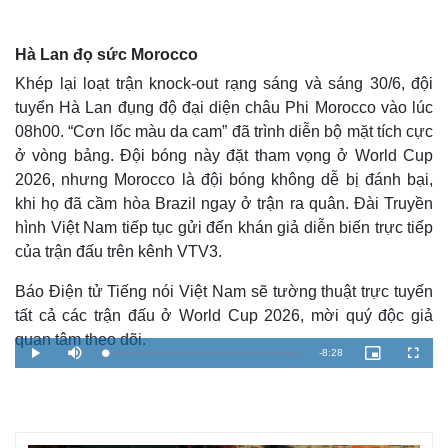
Hà Lan đọ sức Morocco
Khép lại loạt trận knock-out rạng sáng và sáng 30/6, đội
tuyển Hà Lan đụng độ đại diện châu Phi Morocco vào lúc
08h00. “Cơn lốc màu da cam” đã trình diễn bộ mặt tích cực
ở vòng bảng. Đội bóng này đặt tham vọng ở World Cup
2026, nhưng Morocco là đội bóng không dễ bị đánh bại,
khi họ đã cầm hòa Brazil ngay ở trận ra quân. Đài Truyền
hình Việt Nam tiếp tục gửi đến khán giả diễn biến trực tiếp
của trận đấu trên kênh VTV3.
Thế giới
Multimedia
Báo Điện tử Tiếng nói Việt Nam sẽ tường thuật trực tuyến
tất cả các trận đấu ở World Cup 2026, mời quý độc giả
Quan sát
Video
Cuộc sống đó đây
Ảnh
quan tâm theo dõi.
R
-
8:28
Hồ sơ
E-Magazine
L
P
M
P
F
o
l
u
i
u
Infographic
a
a
t
c
l
e
d
y
e
t
l
e
u
s
d
r
c
m
:
e
r
1
-
e
.
i
e
a
0
n
n