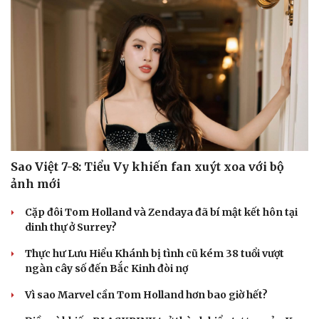
Sao Việt 7-8: Tiểu Vy khiến fan xuýt xoa với bộ
ảnh mới
Văn hóa
Giải trí
Cặp đôi Tom Holland và Zendaya đã bí mật kết hôn tại
dinh thự ở Surrey?
Sân khấu - Điện ảnh
Nghệ sĩ
Văn học
Thời trang
Thực hư Lưu Hiểu Khánh bị tình cũ kém 38 tuổi vượt
Âm nhạc
Sao Việt
ngàn cây số đến Bắc Kinh đòi nợ
Di sản
Vì sao Marvel cần Tom Holland hơn bao giờ hết?