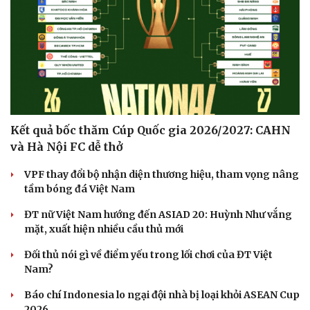
Kết quả bốc thăm Cúp Quốc gia 2026/2027: CAHN
và Hà Nội FC dễ thở
VPF thay đổi bộ nhận diện thương hiệu, tham vọng nâng
tầm bóng đá Việt Nam
Văn hóa
Giải trí
ĐT nữ Việt Nam hướng đến ASIAD 20: Huỳnh Như vắng
Sân khấu - Điện ảnh
Nghệ sĩ
mặt, xuất hiện nhiều cầu thủ mới
Văn học
Thời trang
Âm nhạc
Sao Việt
Đối thủ nói gì về điểm yếu trong lối chơi của ĐT Việt
Di sản
Nam?
Báo chí Indonesia lo ngại đội nhà bị loại khỏi ASEAN Cup
2026