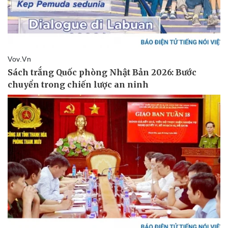
Vụ án
Vũ khí
Tin nóng
Việt Nam
Tư vấn luật
Phân tích