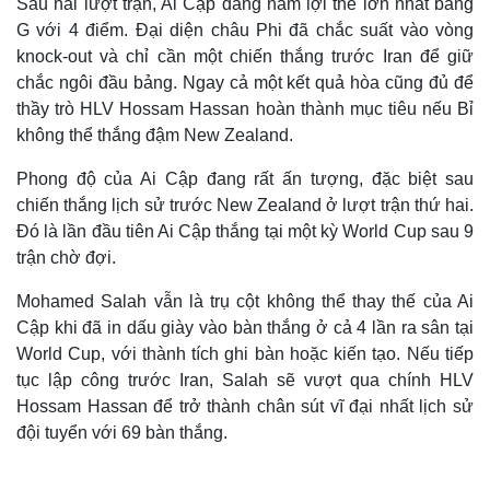
Sau hai lượt trận, Ai Cập đang nắm lợi thế lớn nhất bảng
G với 4 điểm. Đại diện châu Phi đã chắc suất vào vòng
knock-out và chỉ cần một chiến thắng trước Iran để giữ
chắc ngôi đầu bảng. Ngay cả một kết quả hòa cũng đủ để
thầy trò HLV Hossam Hassan hoàn thành mục tiêu nếu Bỉ
không thể thắng đậm New Zealand.
Phong độ của Ai Cập đang rất ấn tượng, đặc biệt sau
chiến thắng lịch sử trước New Zealand ở lượt trận thứ hai.
Đó là lần đầu tiên Ai Cập thắng tại một kỳ World Cup sau 9
trận chờ đợi.
Mohamed Salah vẫn là trụ cột không thể thay thế của Ai
Cập khi đã in dấu giày vào bàn thắng ở cả 4 lần ra sân tại
World Cup, với thành tích ghi bàn hoặc kiến tạo. Nếu tiếp
tục lập công trước Iran, Salah sẽ vượt qua chính HLV
Hossam Hassan để trở thành chân sút vĩ đại nhất lịch sử
đội tuyển với 69 bàn thắng.