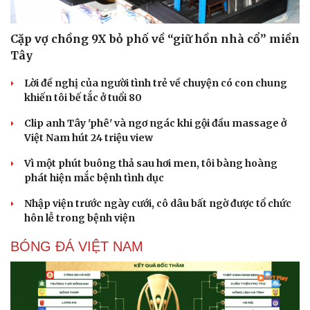
Cặp vợ chồng 9X bỏ phố về “giữ hồn nhà cổ” miền
Tây
Lời đề nghị của người tình trẻ về chuyện có con chung
khiến tôi bế tắc ở tuổi 80
Clip anh Tây 'phê' và ngơ ngác khi gội đầu massage ở
Việt Nam hút 24 triệu view
Vì một phút buông thả sau hơi men, tôi bàng hoàng
phát hiện mắc bệnh tình dục
Nhập viện trước ngày cưới, cô dâu bất ngờ được tổ chức
hôn lễ trong bệnh viện
BÓNG ĐÁ VIỆT NAM