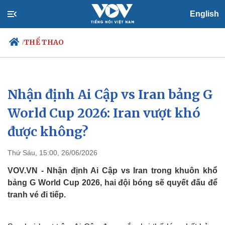
English
THỂ THAO
/
Nhận định Ai Cập vs Iran bảng G
Chính trị
Xã hội
Đảng
Tin 24h
World Cup 2026: Iran vượt khó
Tổ chức nhân sự
Dự báo thời tiết
được không?
Quốc hội
Giáo dục
Nhận diện sự thật
Dấu ấn VOV
Việc làm
Thứ Sáu, 15:00, 26/06/2026
Biển đảo
VOV.VN - Nhận định Ai Cập vs Iran trong khuôn khổ
bảng G World Cup 2026, hai đội bóng sẽ quyết đấu để
tranh vé đi tiếp.