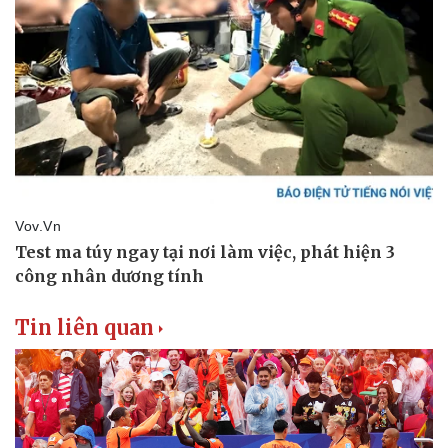
Thể thao
Ô tô - Xe máy
Bóng đá
Ô tô
Lịch thi đấu bóng đá
Xe máy
Thế giới thể thao
Tư vấn
eSports
Hậu trường
Tin liên quan