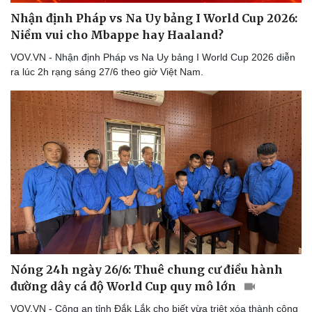
Nhận định Pháp vs Na Uy bảng I World Cup 2026:
Niềm vui cho Mbappe hay Haaland?
VOV.VN - Nhận định Pháp vs Na Uy bảng I World Cup 2026 diễn
Doanh nghiệp
Công nghệ
ra lúc 2h rạng sáng 27/6 theo giờ Việt Nam.
Thông tin doanh nghiệp
Sành điệu
Doanh nghiệp 24h
Tin Công nghệ
Doanh nhân
Trải nghiệm
Vì cộng đồng
Chuyển đổi số
Nóng 24h ngày 26/6: Thuê chung cư điều hành
đường dây cá độ World Cup quy mô lớn
VOV.VN - Công an tỉnh Đắk Lắk cho biết vừa triệt xóa thành công