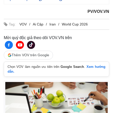
PV/VOV.VN
Tag:
VOV
Ai Cập
Iran
World Cup 2026
Mời quý độc giả theo dõi VOV.VN trên
Thêm VOV trên Google
Chọn VOV làm nguồn ưu tiên trên
Google Search
.
Xem hướng
dẫn.
Kinh tế
Thị trường
Bất động sản
Giá vàng
Khởi nghiệp
Tiêu dùng
Tỷ giá
Chứng khoán