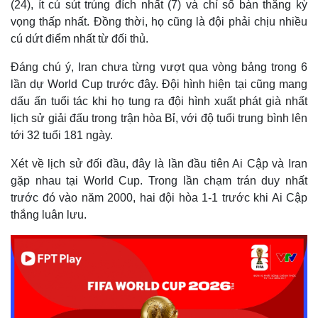
(24), ít cú sút trúng đích nhất (7) và chỉ số bàn thắng kỳ
vọng thấp nhất. Đồng thời, họ cũng là đội phải chịu nhiều
cú dứt điểm nhất từ đối thủ.
Đáng chú ý, Iran chưa từng vượt qua vòng bảng trong 6
lần dự World Cup trước đây. Đội hình hiện tại cũng mang
dấu ấn tuổi tác khi họ tung ra đội hình xuất phát già nhất
lịch sử giải đấu trong trận hòa Bỉ, với độ tuổi trung bình lên
tới 32 tuổi 181 ngày.
Xét về lịch sử đối đầu, đây là lần đầu tiên Ai Cập và Iran
gặp nhau tại World Cup. Trong lần chạm trán duy nhất
trước đó vào năm 2000, hai đội hòa 1-1 trước khi Ai Cập
Thế giới
Multimedia
thắng luân lưu.
Quan sát
Video
Cuộc sống đó đây
Ảnh
Hồ sơ
E-Magazine
Infographic