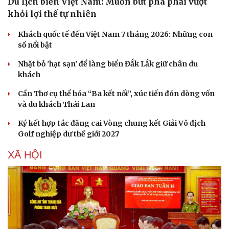
Du lịch biển Việt Nam: Muốn bứt phá phải vượt
khỏi lợi thế tự nhiên
Khách quốc tế đến Việt Nam 7 tháng 2026: Những con
số nổi bật
Nhặt bỏ 'hạt sạn' để làng biển Đắk Lắk giữ chân du
khách
Cần Thơ cụ thể hóa “Ba kết nối”, xúc tiến đón dòng vốn
và du khách Thái Lan
Ký kết hợp tác đăng cai Vòng chung kết Giải Vô địch
Golf nghiệp dư thế giới 2027
XÃ HỘI
Du lịch
Podcast
Tư vấn
Câu chuyện thời sự
Săn Tour
Đọc truyện đêm khuya
check-in
Cửa sổ tình yêu
Kể chuyện cho bé