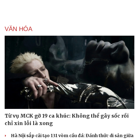
VĂN HÓA
Sức khỏe
Đời sống
Dinh dưỡng - món ngon
Nhà đẹp
Cây thuốc
Blog
Sản phụ khoa
Tình yêu - Gia đình
Nhi khoa
Nam khoa
Làm đẹp - giảm cân
Phòng mạch online
Ăn sạch sống khỏe
Từ vụ MCK gỡ 19 ca khúc: Không thể gây sốc rồi
chỉ xin lỗi là xong
Hà Nội sắp cải tạo 131 vòm cầu đá: Đánh thức di sản giữa