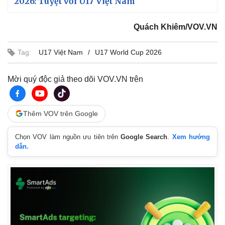
2026: Tuyệt vời U17 Việt Nam
Quách Khiêm/VOV.VN
Tag:
U17 Việt Nam
U17 World Cup 2026
Mời quý độc giả theo dõi VOV.VN trên
Thêm VOV trên Google
Chọn VOV làm nguồn ưu tiên trên
Google Search
.
Xem hướng
dẫn.