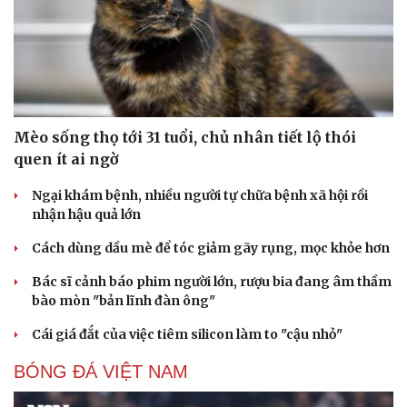
Mèo sống thọ tới 31 tuổi, chủ nhân tiết lộ thói
quen ít ai ngờ
Ngại khám bệnh, nhiều người tự chữa bệnh xã hội rồi
nhận hậu quả lớn
Cách dùng dầu mè để tóc giảm gãy rụng, mọc khỏe hơn
Bác sĩ cảnh báo phim người lớn, rượu bia đang âm thầm
bào mòn "bản lĩnh đàn ông"
Cái giá đắt của việc tiêm silicon làm to "cậu nhỏ"
BÓNG ĐÁ VIỆT NAM