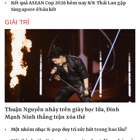
Kết quả ASEAN Cup 2026 hôm nay 8/8: Thái Lan gặp
Nhi khoa
Singapore ở bán kết
Nam khoa
Làm đẹp - giảm cân
GIẢI TRÍ
Phòng mạch online
Ăn sạch sống khỏe
Thuận Nguyễn nhảy trên giày bọc lửa, Đinh
Mạnh Ninh thắng trận xóa thẻ
Một nhóm nhạc K-pop duy trì sức hút trong bao lâu?