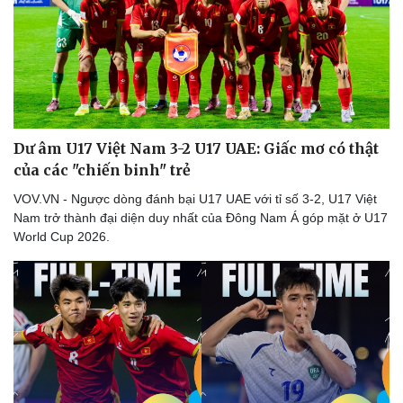
Dư âm U17 Việt Nam 3-2 U17 UAE: Giấc mơ có thật
của các "chiến binh" trẻ
VOV.VN - Ngược dòng đánh bại U17 UAE với tỉ số 3-2, U17 Việt
Nam trở thành đại diện duy nhất của Đông Nam Á góp mặt ở U17
World Cup 2026.
Thể thao
Ô tô - Xe máy
Bóng đá
Ô tô
Lịch thi đấu bóng đá
Xe máy
Thế giới thể thao
Tư vấn
eSports
Hậu trường