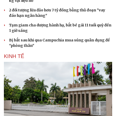
kg vật liệu nổ
2 đối tượng lừa đảo hơn 7 tỷ đồng bằng thủ đoạn "vay
Du lịch
Podcast
đáo hạn ngân hàng"
Tư vấn
Câu chuyện thời sự
Săn Tour
Đọc truyện đêm khuya
Tạm giam cha dượng hành hạ, bắt bé gái 11 tuổi quỳ đến
check-in
Cửa sổ tình yêu
1 giờ sáng
Kể chuyện cho bé
Bị bắt sau khi qua Campuchia mua súng quân dụng để
Hạt giống tâm hồn
"phòng thân"
KINH TẾ