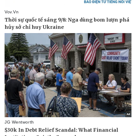
Pháp luật
Quân sự - Quốc phòng
Vụ án
Vũ khí
Tin nóng
Việt Nam
Tư vấn luật
Phân tích