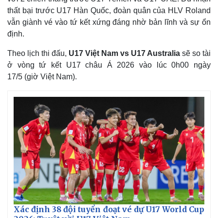
thất bại trước U17 Hàn Quốc, đoàn quân của HLV Roland
vẫn giành vé vào tứ kết xứng đáng nhờ bản lĩnh và sự ổn
định.
Theo lịch thi đấu,
U17 Việt Nam vs U17 Australia
sẽ so tài
ở vòng tứ kết U17 châu Á 2026 vào lúc 0h00 ngày
17/5 (giờ Việt Nam).
Thế giới
Multimedia
Quan sát
Video
Cuộc sống đó đây
Ảnh
Hồ sơ
E-Magazine
Infographic
Xác định 38 đội tuyển đoạt vé dự U17 World Cup