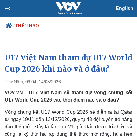
English
THỂ THAO
/
U17 Việt Nam tham dự U17 World
Chính trị
Xã hội
Đảng
Tin 24h
Cup 2026 khi nào và ở đâu?
Tổ chức nhân sự
Dự báo thời tiết
Quốc hội
Giáo dục
Thứ Năm, 09:04, 14/05/2026
Nhận diện sự thật
Dấu ấn VOV
Việc làm
VOV.VN - U17 Việt Nam sẽ tham dự vòng chung kết
Biển đảo
U17 World Cup 2026 vào thời điểm nào và ở đâu?
Vòng chung kết U17 World Cup 2026 sẽ diễn ra tại Qatar
từ ngày 19/11 đến 13/12/2026, quy tụ 48 đội tuyển trẻ hàng
đầu thế giới. Đây là lần thứ 21 giải đấu được tổ chức và
cũng là kỳ thứ hai áp dụng thể thức mở rộng, hứa hẹn