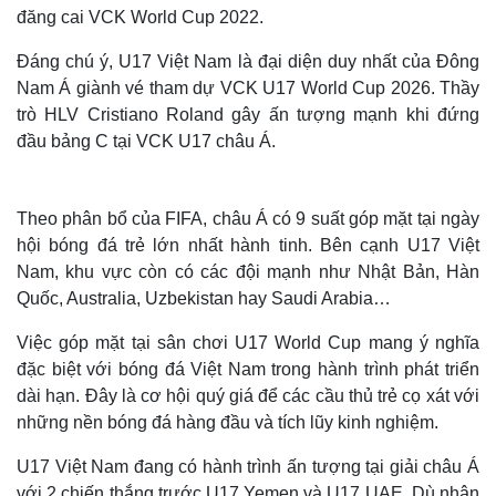
đăng cai VCK World Cup 2022.
Đáng chú ý, U17 Việt Nam là đại diện duy nhất của Đông
Nam Á giành vé tham dự VCK U17 World Cup 2026. Thầy
trò HLV Cristiano Roland gây ấn tượng mạnh khi đứng
đầu bảng C tại VCK U17 châu Á.
Theo phân bổ của FIFA, châu Á có 9 suất góp mặt tại ngày
hội bóng đá trẻ lớn nhất hành tinh. Bên cạnh U17 Việt
Nam, khu vực còn có các đội mạnh như Nhật Bản, Hàn
Quốc, Australia, Uzbekistan hay Saudi Arabia…
Việc góp mặt tại sân chơi U17 World Cup mang ý nghĩa
đặc biệt với bóng đá Việt Nam trong hành trình phát triển
dài hạn. Đây là cơ hội quý giá để các cầu thủ trẻ cọ xát với
những nền bóng đá hàng đầu và tích lũy kinh nghiệm.
U17 Việt Nam đang có hành trình ấn tượng tại giải châu Á
với 2 chiến thắng trước U17 Yemen và U17 UAE. Dù nhận