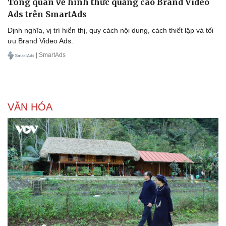
Tổng quan về hình thức quảng cáo Brand Video
Ads trên SmartAds
Định nghĩa, vị trí hiển thị, quy cách nội dung, cách thiết lập và tối
ưu Brand Video Ads.
| SmartAds
VĂN HÓA
Doanh nghiệp
Công nghệ
Thông tin doanh nghiệp
Sành điệu
Doanh nghiệp 24h
Tin Công nghệ
Doanh nhân
Trải nghiệm
Vì cộng đồng
Chuyển đổi số