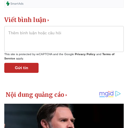
Viết bình luận
This site is protected by reCAPTCHA and the Google
Privacy Policy
and
Terms of
Service
apply.
Gửi tin
Kinh tế
Thị trường
Bất động sản
Giá vàng
Khởi nghiệp
Tiêu dùng
Tỷ giá
Chứng khoán
Giá cà phê