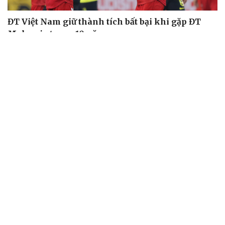
ĐT Việt Nam giữ thành tích bất bại khi gặp ĐT
Malaysia trong 10 năm
Lịch thi đấu và trực tiếp bóng đá Việt Nam hôm nay 9/8
Bảng xếp hạng ASEAN Cup 2026 mới nhất: Xác định 4
đội vào bán kết
Lịch bán kết ASEAN Cup 2026: Việt Nam gặp Malaysia,
Thái Lan đối đầu Singapore
Kết quả ASEAN Cup 2026 hôm nay 8/8: Thái Lan gặp
Singapore ở bán kết
BÓNG ĐÁ QUỐC TẾ