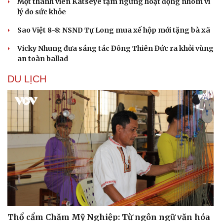
Một thành viên Katseye tạm ngừng hoạt động nhóm vì
lý do sức khỏe
Sao Việt 8-8: NSND Tự Long mua xế hộp mới tặng bà xã
Vicky Nhung đưa sáng tác Đông Thiên Đức ra khỏi vùng
an toàn ballad
DU LỊCH
Thổ cẩm Chăm Mỹ Nghiệp: Từ ngôn ngữ văn hóa