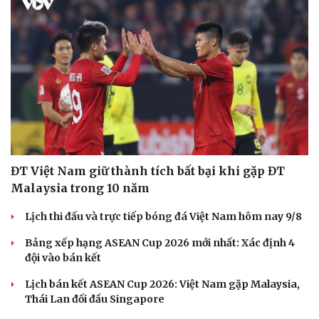
ĐT Việt Nam giữ thành tích bất bại khi gặp ĐT
Malaysia trong 10 năm
Lịch thi đấu và trực tiếp bóng đá Việt Nam hôm nay 9/8
Bảng xếp hạng ASEAN Cup 2026 mới nhất: Xác định 4
đội vào bán kết
Sức khỏe
Đời sống
Dinh dưỡng - món ngon
Nhà đẹp
Lịch bán kết ASEAN Cup 2026: Việt Nam gặp Malaysia,
Cây thuốc
Blog
Thái Lan đối đầu Singapore
Sản phụ khoa
Tình yêu - Gia đình