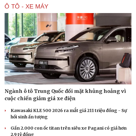
Ô TÔ - XE MÁY
Doanh nghiệp
Công nghệ
Thông tin doanh nghiệp
Sành điệu
Doanh nghiệp 24h
Tin Công nghệ
Doanh nhân
Trải nghiệm
Vì cộng đồng
Chuyển đổi số
Ngành ô tô Trung Quốc đối mặt khủng hoảng vì
cuộc chiến giảm giá xe điện
Kawasaki KLE 500 2026 ra mắt giá 211 triệu đồng - Sự
hồi sinh ấn tượng
Gần 2.000 con ốc titan trên siêu xe Pagani có giá hơn
2,9 tỷ đồng