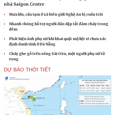
nhà Saigon Centre
Mưa lớn, cầu tạm ở xã biên giới Nghệ An bị cuốn trôi
Nhanh chóng hỗ trợ người dân dập tắt đám cháy trong
đêm
Phát hiện ảnh phụ nữ khi khai quật mộ liệt sĩ chưa xác
định danh tính ở Đà Nẵng
Cháy ghe gỗ trên sông Sài Gòn, một người phụ nữ tử
vong
DỰ BÁO THỜI TIẾT
Cải chính