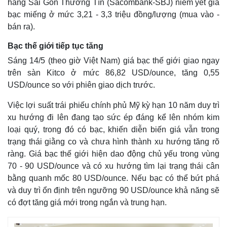
hàng Sài Gòn Thương Tín (Sacombank-SBJ) niêm yết giá
bạc miếng ở mức 3,21 - 3,3 triệu đồng/lượng (mua vào -
bán ra).
Bạc thế giới tiếp tục tăng
Sáng 14/5 (theo giờ Việt Nam) giá bạc thế giới giao ngay
trên sàn Kitco ở mức 86,82 USD/ounce, tăng 0,55
USD/ounce so với phiên giao dịch trước.
Việc lợi suất trái phiếu chính phủ Mỹ kỳ hạn 10 năm duy trì
xu hướng đi lên đang tạo sức ép đáng kể lên nhóm kim
loại quý, trong đó có bạc, khiến diễn biến giá vẫn trong
trạng thái giằng co và chưa hình thành xu hướng tăng rõ
Thế giới
Multimedia
ràng. Giá bạc thế giới hiện dao động chủ yếu trong vùng
Quan sát
Video
70 - 90 USD/ounce và có xu hướng tìm lại trạng thái cân
Cuộc sống đó đây
Ảnh
bằng quanh mốc 80 USD/ounce. Nếu bạc có thể bứt phá
Hồ sơ
E-Magazine
và duy trì ổn định trên ngưỡng 90 USD/ounce khả năng sẽ
Infographic
có đợt tăng giá mới trong ngắn và trung hạn.