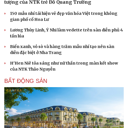
tượng của NTK trẻ Đỗ Quang Trường
150 mẫu nhí tái hiện vẻ đẹp văn hóa Việt trong không
gian phố cổ Hoa Lư
Lương Thùy Linh, Ý Nhi làm vedette trên sàn diễn phủ 4
tấn lúa
Biển xanh, vỏ sò và hàng trăm mẫu nhí tạo nên sàn
diễn đặc biệt ở Nha Trang
H'Hen Niê tỏa sáng như nữ thần trong màn kết show
của NTK Thảo Nguyễn
BẤT ĐỘNG SẢN