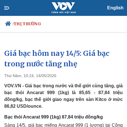
English
THỊ TRƯỜNG
/
Giá bạc hôm nay 14/5: Giá bạc
Chính trị
Xã hội
Đảng
Tin 24h
trong nước tăng nhẹ
Tổ chức nhân sự
Dự báo thời tiết
Quốc hội
Giáo dục
Thứ Năm, 10:24, 14/05/2026
Nhận diện sự thật
Dấu ấn VOV
Việc làm
VOV.VN - Giá bạc trong nước và thế giới cùng tăng, giá
Biển đảo
bạc thỏi Ancarat 999 (1kg) là 85,65 - 87,84 triệu
đồng/kg, bạc thế giới giao ngay trên sàn Kitco ở mức
86,82 USD/ounce.
Bạc thỏi Ancarat 999 (1kg) 87,84 triệu đồng/kg
Sáng 14/5, giá bạc miếng Ancarat 999 (1 lượng) tại Công