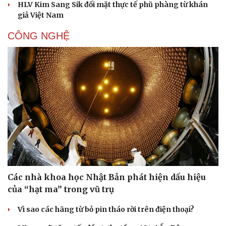
Hạt giống tâm hồn
HLV Kim Sang Sik đối mặt thực tế phũ phàng từ khán
giả Việt Nam
CÔNG NGHỆ
Các nhà khoa học Nhật Bản phát hiện dấu hiệu
của “hạt ma” trong vũ trụ
Vì sao các hãng từ bỏ pin tháo rời trên điện thoại?