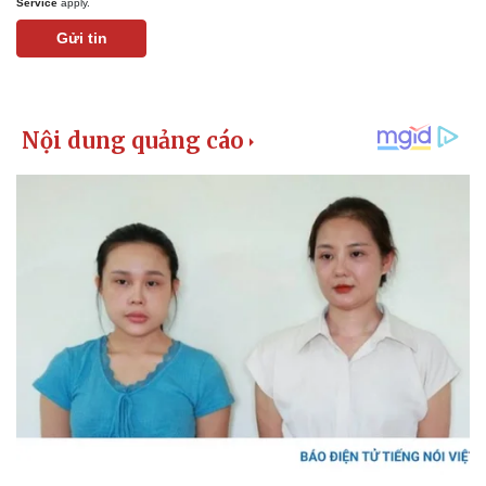
Service
apply.
Giá cà phê
Gửi tin