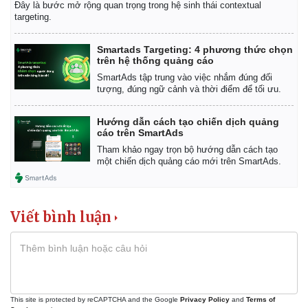
Đây là bước mở rộng quan trọng trong hệ sinh thái contextual
targeting.
Smartads Targeting: 4 phương thức chọn
trên hệ thống quảng cáo
SmartAds tập trung vào việc nhắm đúng đối
tượng, đúng ngữ cảnh và thời điểm để tối ưu.
Hướng dẫn cách tạo chiến dịch quảng
cáo trên SmartAds
Tham khảo ngay trọn bộ hướng dẫn cách tạo
một chiến dịch quảng cáo mới trên SmartAds.
Viết bình luận
Kinh tế
Thị trường
Bất động sản
Giá vàng
Khởi nghiệp
Tiêu dùng
Tỷ giá
Chứng khoán
This site is protected by reCAPTCHA and the Google
Privacy Policy
and
Terms of