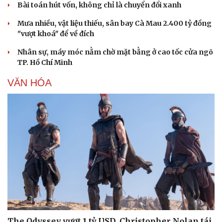
Bài toán hút vốn, không chỉ là chuyển đổi xanh
Mưa nhiều, vật liệu thiếu, sân bay Cà Mau 2.400 tỷ đồng
"vượt khoá" để về đích
Nhân sự, máy móc nằm chờ mặt bằng ở cao tốc cửa ngõ
TP. Hồ Chí Minh
VĂN HÓA
Văn hóa
Giải trí
Sân khấu - Điện ảnh
Nghệ sĩ
Văn học
Thời trang
Âm nhạc
Sao Việt
Di sản
The Odyssey vượt 1 tỷ USD, Christopher Nolan tái