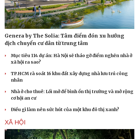
Genera by The Solia: Tâm điểm đón xu hướng
dịch chuyển cư dân từ trung tâm
Sức khỏe
Đời sống
Dinh dưỡng - món ngon
Nhà đẹp
Mục tiêu 114 dự án: Hà Nội sẽ tháo gỡ điểm nghẽn nhà ở
Cây thuốc
Blog
xã hội ra sao?
Sản phụ khoa
Tình yêu - Gia đình
Nhi khoa
TP.HCM rà soát 16 khu đất xây dựng nhà lưu trú công
Nam khoa
nhân
Làm đẹp - giảm cân
Nhà ở cho thuê: Lối mở để bình ổn thị trường và mở rộng
Phòng mạch online
cơ hội an cư
Ăn sạch sống khỏe
Điều gì làm nên sức hút của một khu đô thị xanh?
XÃ HỘI