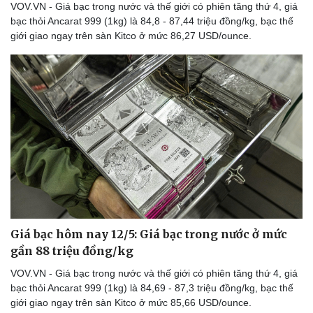
VOV.VN - Giá bạc trong nước và thế giới có phiên tăng thứ 4, giá
Thể thao
Ô tô - Xe máy
bạc thỏi Ancarat 999 (1kg) là 84,8 - 87,44 triệu đồng/kg, bạc thế
Bóng đá
Ô tô
giới giao ngay trên sàn Kitco ở mức 86,27 USD/ounce.
Lịch thi đấu bóng đá
Xe máy
Thế giới thể thao
Tư vấn
eSports
Hậu trường
Giá bạc hôm nay 12/5: Giá bạc trong nước ở mức
gần 88 triệu đồng/kg
VOV.VN - Giá bạc trong nước và thế giới có phiên tăng thứ 4, giá
bạc thỏi Ancarat 999 (1kg) là 84,69 - 87,3 triệu đồng/kg, bạc thế
giới giao ngay trên sàn Kitco ở mức 85,66 USD/ounce.