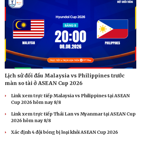
Lịch sử đối đầu Malaysia vs Philippines trước
màn so tài ở ASEAN Cup 2026
Link xem trực tiếp Malaysia vs Philippines tại ASEAN
Cup 2026 hôm nay 8/8
Du lịch
Podcast
Link xem trực tiếp Thái Lan vs Myanmar tại ASEAN Cup
Tư vấn
Câu chuyện thời sự
2026 hôm nay 8/8
Săn Tour
Đọc truyện đêm khuya
check-in
Cửa sổ tình yêu
Xác định 4 đội bóng bị loại khỏi ASEAN Cup 2026
Kể chuyện cho bé