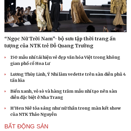
“Ngọc Nữ Trời Nam”- bộ sưu tập thời trang ấn
tượng của NTK trẻ Đỗ Quang Trường
150 mẫu nhí tái hiện vẻ đẹp văn hóa Việt trong không
gian phố cổ Hoa Lư
Lương Thùy Linh, Ý Nhi làm vedette trên sàn diễn phủ 4
tấn lúa
Biển xanh, vỏ sò và hàng trăm mẫu nhí tạo nên sàn
diễn đặc biệt ở Nha Trang
H'Hen Niê tỏa sáng như nữ thần trong màn kết show
của NTK Thảo Nguyễn
BẤT ĐỘNG SẢN