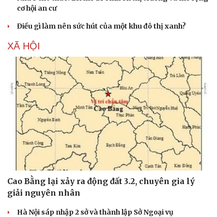
cơ hội an cư
Điều gì làm nên sức hút của một khu đô thị xanh?
XÃ HỘI
Văn hóa
Giải trí
Sân khấu - Điện ảnh
Nghệ sĩ
Văn học
Thời trang
Âm nhạc
Sao Việt
Cao Bằng lại xảy ra động đất 3.2, chuyên gia lý
Di sản
giải nguyên nhân
Hà Nội sáp nhập 2 sở và thành lập Sở Ngoại vụ