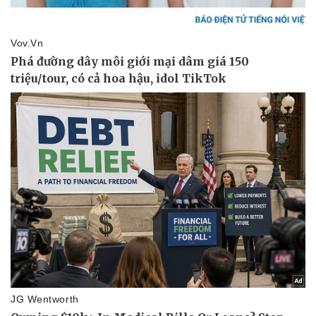
Vụ án
Vũ khí
Tin nóng
Việt Nam
Tư vấn luật
Phân tích