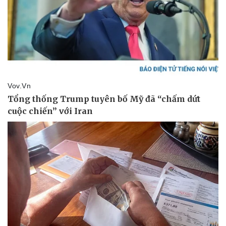
Thể thao
Ô tô - Xe máy
Bóng đá
Ô tô
Lịch thi đấu bóng đá
Xe máy
Thế giới thể thao
Tư vấn
eSports
Hậu trường