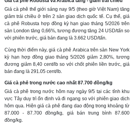
Giá cà phê Robusta và Arabica tăng - giảm trái chiều
Giá cà phê thế giới sáng nay 9/5 (theo giờ Việt Nam) tăng
giảm trái chiều ở trên 2 sàn giao dịch quốc tế. Cụ thể, giá
cà phê Robusta hợp đồng kỳ hạn giao tháng 5/2026 trên
sàn London tăng 0,66%, tương đương tăng 24 USD/tấn so
với phiên trước, giá bán đang là 3.662 USD/tấn.
Cùng thời điểm này, giá cà phê Arabica trên sàn New York
kỳ hạn hợp đồng giao tháng 5/2026 giảm 2,80%, tương
đương giảm 8,40 cent/lb so với chốt phiên liền trước, giá
bán đang là 291.05 cent/lb.
Giá cà phê trong nước cao nhất 87.700 đồng/kg
Giá cà phê trong nước hôm nay ngày 9/5 tại các tỉnh khu
vực Tây duy trì ổn định và đi ngang so với phiên giao dịch
hôm qua. Hiện giá cà phê đang dao động trong khoảng từ
87.000 - 87.700 đồng/kg, giá bán trung bình 87.600
đồng/kg.