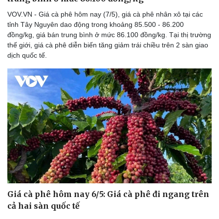
VOV.VN - Giá cà phê hôm nay (7/5), giá cà phê nhân xô tại các
tỉnh Tây Nguyên dao động trong khoảng 85.500 - 86.200
đồng/kg, giá bán trung bình ở mức 86.100 đồng/kg. Tại thị trường
thế giới, giá cà phê diễn biến tăng giảm trái chiều trên 2 sàn giao
Doanh nghiệp
Công nghệ
dịch quốc tế.
Thông tin doanh nghiệp
Sành điệu
Doanh nghiệp 24h
Tin Công nghệ
Doanh nhân
Trải nghiệm
Vì cộng đồng
Chuyển đổi số
Giá cà phê hôm nay 6/5: Giá cà phê đi ngang trên
cả hai sàn quốc tế