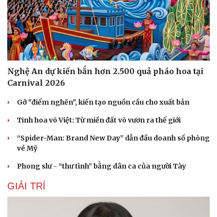
Nghệ An dự kiến bắn hơn 2.500 quả pháo hoa tại
Carnival 2026
Gỡ "điểm nghẽn", kiến tạo nguồn cầu cho xuất bản
Tinh hoa võ Việt: Từ miền đất võ vươn ra thế giới
“Spider-Man: Brand New Day” dẫn đầu doanh số phòng
vé Mỹ
Phong slư - “thư tình” bằng dân ca của người Tày
Du lịch
Podcast
Tư vấn
Câu chuyện thời sự
GIẢI TRÍ
Săn Tour
Đọc truyện đêm khuya
check-in
Cửa sổ tình yêu
Kể chuyện cho bé