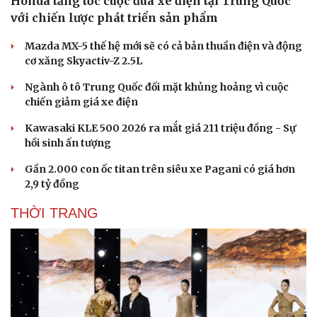
Honda tăng tốc cuộc đua xe điện tại Trung Quốc
với chiến lược phát triển sản phẩm
Mazda MX-5 thế hệ mới sẽ có cả bản thuần điện và động
cơ xăng Skyactiv-Z 2.5L
Ngành ô tô Trung Quốc đối mặt khủng hoảng vì cuộc
chiến giảm giá xe điện
Sức khỏe
Đời sống
Dinh dưỡng - món ngon
Nhà đẹp
Kawasaki KLE 500 2026 ra mắt giá 211 triệu đồng - Sự
Cây thuốc
Blog
hồi sinh ấn tượng
Sản phụ khoa
Tình yêu - Gia đình
Gần 2.000 con ốc titan trên siêu xe Pagani có giá hơn
Nhi khoa
2,9 tỷ đồng
Nam khoa
Làm đẹp - giảm cân
THỜI TRANG
Phòng mạch online
Ăn sạch sống khỏe