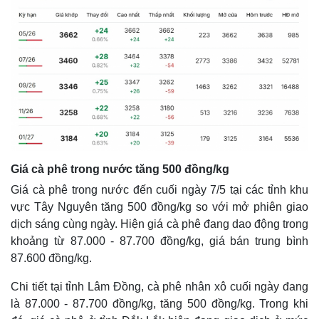
Giá cà phê trong nước tăng 500 đồng/kg
Giá cà phê trong nước đến cuối ngày 7/5 tại các tỉnh khu
Thế giới
Multimedia
vực Tây Nguyên tăng 500 đồng/kg so với mở phiên giao
dịch sáng cùng ngày. Hiện giá cà phê đang dao động trong
Quan sát
Video
Cuộc sống đó đây
Ảnh
khoảng từ 87.000 - 87.700 đồng/kg, giá bán trung bình
Hồ sơ
E-Magazine
87.600 đồng/kg.
Infographic
Chi tiết tại tỉnh Lâm Đồng, cà phê nhân xô cuối ngày đang
là 87.000 - 87.700 đồng/kg, tăng 500 đồng/kg. Trong khi