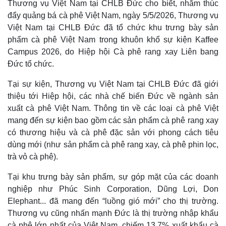
Thương vụ Việt Nam tại CHLB Đức cho biết, nhằm thúc
đẩy quảng bá cà phê Việt Nam, ngày 5/5/2026, Thương vụ
Việt Nam tại CHLB Đức đã tổ chức khu trưng bày sản
phẩm cà phê Việt Nam trong khuôn khổ sự kiện Kaffee
Campus 2026, do Hiệp hội Cà phê rang xay Liên bang
Đức tổ chức.
Tại sự kiện, Thương vụ Việt Nam tại CHLB Đức đã giới
thiệu tới Hiệp hội, các nhà chế biến Đức về ngành sản
xuất cà phê Việt Nam. Thông tin về các loại cà phê Việt
mang đến sự kiện bao gồm các sản phẩm cà phê rang xay
có thương hiệu và cà phê đặc sản với phong cách tiêu
dùng mới (như sản phẩm cà phê rang xay, cà phê phin lọc,
trà vỏ cà phê).
Tại khu trưng bày sản phẩm, sự góp mặt của các doanh
nghiệp như Phúc Sinh Corporation, Dũng Lợi, Don
Elephant... đã mang đến “luồng gió mới” cho thị trường.
Thương vụ cũng nhấn mạnh Đức là thị trường nhập khẩu
cà phê lớn nhất của Việt Nam, chiếm 13,7% xuất khẩu cà