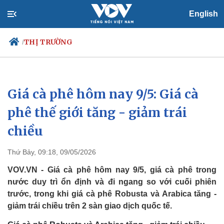
English
THỊ TRƯỜNG
/
Giá cà phê hôm nay 9/5: Giá cà
Chính trị
Xã hội
Đảng
Tin 24h
phê thế giới tăng - giảm trái
Tổ chức nhân sự
Dự báo thời tiết
chiều
Quốc hội
Giáo dục
Nhận diện sự thật
Dấu ấn VOV
Việc làm
Thứ Bảy, 09:18, 09/05/2026
Biển đảo
VOV.VN - Giá cà phê hôm nay 9/5, giá cà phê trong
nước duy trì ổn định và đi ngang so với cuối phiên
trước, trong khi giá cà phê Robusta và Arabica tăng -
giảm trái chiều trên 2 sàn giao dịch quốc tế.