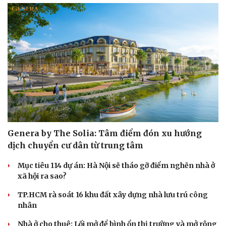
Genera by The Solia: Tâm điểm đón xu hướng
dịch chuyển cư dân từ trung tâm
Mục tiêu 114 dự án: Hà Nội sẽ tháo gỡ điểm nghẽn nhà ở
xã hội ra sao?
TP.HCM rà soát 16 khu đất xây dựng nhà lưu trú công
nhân
Nhà ở cho thuê: Lối mở để bình ổn thị trường và mở rộng