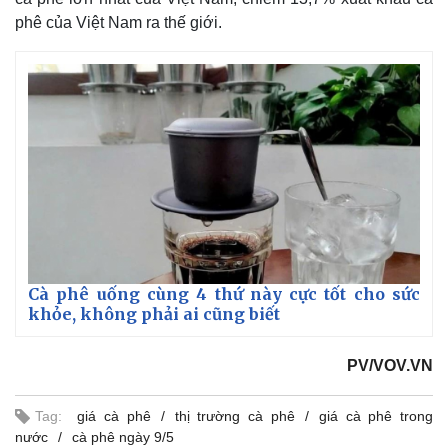
phê của Việt Nam ra thế giới.
Cà phê uống cùng 4 thứ này cực tốt cho sức
khỏe, không phải ai cũng biết
Kinh tế
Thị trường
PV/VOV.VN
Bất động sản
Giá vàng
Khởi nghiệp
Tiêu dùng
Tỷ giá
Tag:
giá cà phê
thị trường cà phê
giá cà phê trong
Chứng khoán
nước
cà phê ngày 9/5