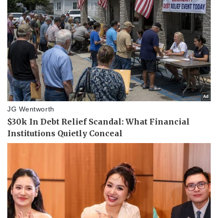
Pháp luật
Quân sự - Quốc phòng
Vụ án
Vũ khí
Tin nóng
Việt Nam
Tư vấn luật
Phân tích