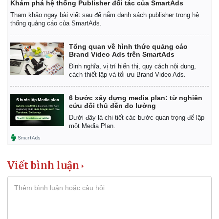
Khám phá hệ thống Publisher đối tác của SmartAds
Tham khảo ngay bài viết sau để nắm danh sách publisher trong hệ
thống quảng cáo của SmartAds.
Tổng quan về hình thức quảng cáo
Brand Video Ads trên SmartAds
Định nghĩa, vị trí hiển thị, quy cách nội dung,
cách thiết lập và tối ưu Brand Video Ads.
6 bước xây dựng media plan: từ nghiên
cứu đối thủ đến đo lường
Dưới đây là chi tiết các bước quan trọng để lập
một Media Plan.
Viết bình luận