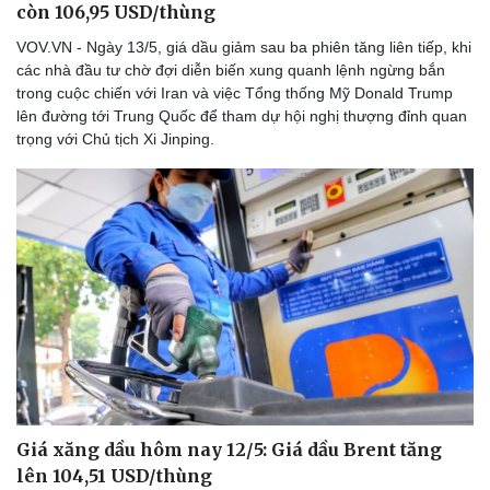
còn 106,95 USD/thùng
VOV.VN - Ngày 13/5, giá dầu giảm sau ba phiên tăng liên tiếp, khi
các nhà đầu tư chờ đợi diễn biến xung quanh lệnh ngừng bắn
trong cuộc chiến với Iran và việc Tổng thống Mỹ Donald Trump
lên đường tới Trung Quốc để tham dự hội nghị thượng đỉnh quan
trọng với Chủ tịch Xi Jinping.
Thể thao
Ô tô - Xe máy
Bóng đá
Ô tô
Lịch thi đấu bóng đá
Xe máy
Thế giới thể thao
Tư vấn
eSports
Hậu trường
Giá xăng dầu hôm nay 12/5: Giá dầu Brent tăng
lên 104,51 USD/thùng