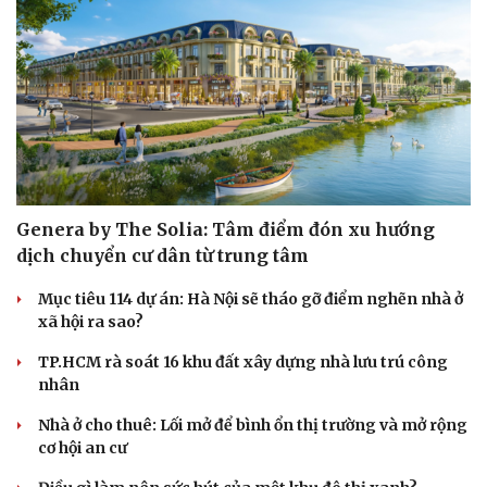
Genera by The Solia: Tâm điểm đón xu hướng
Sức khỏe
Đời sống
dịch chuyển cư dân từ trung tâm
Dinh dưỡng - món ngon
Nhà đẹp
Cây thuốc
Blog
Mục tiêu 114 dự án: Hà Nội sẽ tháo gỡ điểm nghẽn nhà ở
Sản phụ khoa
Tình yêu - Gia đình
xã hội ra sao?
Nhi khoa
TP.HCM rà soát 16 khu đất xây dựng nhà lưu trú công
Nam khoa
nhân
Làm đẹp - giảm cân
Phòng mạch online
Nhà ở cho thuê: Lối mở để bình ổn thị trường và mở rộng
Ăn sạch sống khỏe
cơ hội an cư