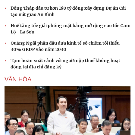
Đồng Tháp đầu tư hơn 160 tỷ đồng xây dựng Dự án Cải
tạo nút giao An Bình
Huế tăng tốc giải phóng mặt bằng mở rộng cao tốc Cam
Lộ - La Sơn
Quảng Ngãi phấn đấu đưa kinh tế số chiếm tối thiểu
30% GRDP vào năm 2030
Tạm hoãn xuất cảnh với người nộp thuế không hoạt
động tại địa chỉ đăng ký
VĂN HÓA
Văn hóa
Giải trí
Sân khấu - Điện ảnh
Nghệ sĩ
Văn học
Thời trang
Âm nhạc
Sao Việt
Di sản