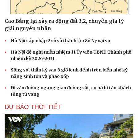
Cao Bằng lại xảy ra động đất 3.2, chuyên gia lý
giải nguyên nhân
Hà Nội sáp nhập 2 sở và thành lập Sở Ngoại vụ
Hà Nội đề nghị miễn nhiệm 11 Ủy viên UBND Thành phố
nhiệm kỳ 2026-2031
Sống sót thần kỳ sau 8 giờ lênh đênh trên biển nhờ kỹ
năng sinh tồn và phao xốp
Đi vào đường ngang giao đường sắt, cụ bà bị tàu khách
tông tử vong
Cải chính
DỰ BÁO THỜI TIẾT