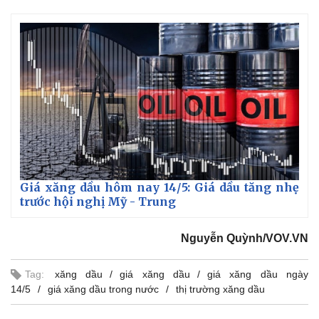
Thế giới
Multimedia
Quan sát
Video
Giá xăng dầu hôm nay 14/5: Giá dầu tăng nhẹ
Cuộc sống đó đây
Ảnh
trước hội nghị Mỹ - Trung
Hồ sơ
E-Magazine
Infographic
Nguyễn Quỳnh/VOV.VN
Tag:
xăng dầu
giá xăng dầu
giá xăng dầu ngày
14/5
giá xăng dầu trong nước
thị trường xăng dầu