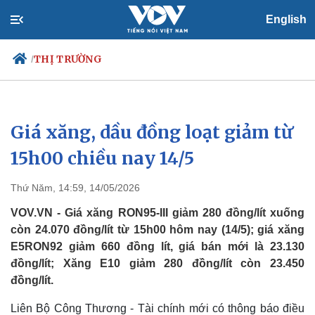
English
THỊ TRƯỜNG
/
Giá xăng, dầu đồng loạt giảm từ
Chính trị
Xã hội
Đảng
Tin 24h
15h00 chiều nay 14/5
Tổ chức nhân sự
Dự báo thời tiết
Quốc hội
Giáo dục
Thứ Năm, 14:59, 14/05/2026
Nhận diện sự thật
Dấu ấn VOV
Việc làm
VOV.VN - Giá xăng RON95-III giảm 280 đồng/lít xuống
Biển đảo
còn 24.070 đồng/lít từ 15h00 hôm nay (14/5); giá xăng
E5RON92 giảm 660 đồng lít, giá bán mới là 23.130
đồng/lít; Xăng E10 giảm 280 đồng/lít còn 23.450
đồng/lít.
Liên Bộ Công Thương - Tài chính mới có thông báo điều