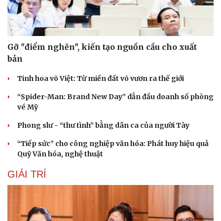
Gỡ "điểm nghẽn", kiến tạo nguồn cầu cho xuất
bản
Tinh hoa võ Việt: Từ miền đất võ vươn ra thế giới
“Spider-Man: Brand New Day” dẫn đầu doanh số phòng
vé Mỹ
Phong slư - “thư tình” bằng dân ca của người Tày
“Tiếp sức” cho công nghiệp văn hóa: Phát huy hiệu quả
Quỹ Văn hóa, nghệ thuật
GIẢI TRÍ