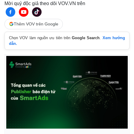
Mời quý độc giả theo dõi VOV.VN trên
Thêm VOV trên Google
Chọn VOV làm nguồn ưu tiên trên
Google Search
.
Xem hướng
dẫn.