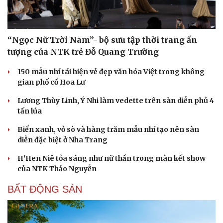
“Ngọc Nữ Trời Nam”- bộ sưu tập thời trang ấn
tượng của NTK trẻ Đỗ Quang Trường
150 mẫu nhí tái hiện vẻ đẹp văn hóa Việt trong không
gian phố cổ Hoa Lư
Lương Thùy Linh, Ý Nhi làm vedette trên sàn diễn phủ 4
tấn lúa
Biển xanh, vỏ sò và hàng trăm mẫu nhí tạo nên sàn
diễn đặc biệt ở Nha Trang
H'Hen Niê tỏa sáng như nữ thần trong màn kết show
của NTK Thảo Nguyễn
BẤT ĐỘNG SẢN