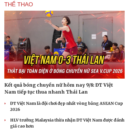
THỂ THAO
Kết quả bóng chuyền nữ hôm nay 9/8: ĐT Việt
Du lịch
Podcast
Nam tiếp tục thua nhanh Thái Lan
Tư vấn
Câu chuyện thời sự
Săn Tour
Đọc truyện đêm khuya
ĐT Việt Nam là đội chơi đẹp nhất vòng bảng ASEAN Cup
check-in
Cửa sổ tình yêu
2026
Kể chuyện cho bé
Hạt giống tâm hồn
HLV trưởng Malaysia thừa nhận ĐT Việt Nam được đánh
giá cao hơn