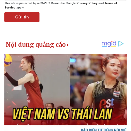
This site is protected by reCAPTCHA and the Google
Privacy Policy
and
Terms of
Service
apply.
Gửi tin
Kinh tế
Thị trường
Bất động sản
Giá vàng
Khởi nghiệp
Tiêu dùng
Tỷ giá
Chứng khoán
Giá cà phê