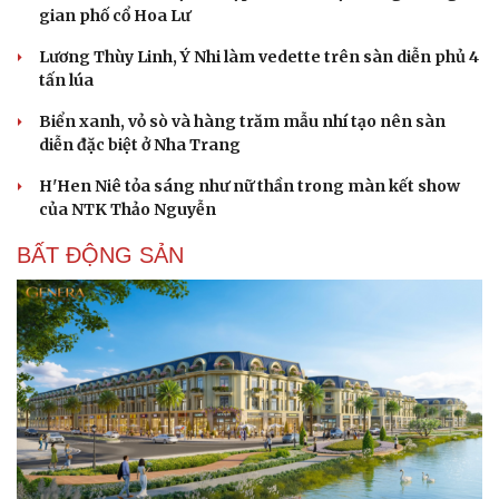
gian phố cổ Hoa Lư
Lương Thùy Linh, Ý Nhi làm vedette trên sàn diễn phủ 4
tấn lúa
Biển xanh, vỏ sò và hàng trăm mẫu nhí tạo nên sàn
diễn đặc biệt ở Nha Trang
H'Hen Niê tỏa sáng như nữ thần trong màn kết show
của NTK Thảo Nguyễn
BẤT ĐỘNG SẢN