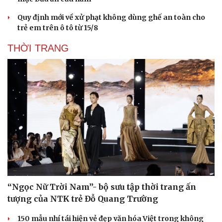
Quy định mới về xử phạt không dùng ghế an toàn cho
trẻ em trên ô tô từ 15/8
THỜI TRANG
Sức khỏe
Đời sống
Dinh dưỡng - món ngon
Nhà đẹp
Cây thuốc
Blog
Sản phụ khoa
Tình yêu - Gia đình
Nhi khoa
Nam khoa
Làm đẹp - giảm cân
Phòng mạch online
Ăn sạch sống khỏe
“Ngọc Nữ Trời Nam”- bộ sưu tập thời trang ấn
tượng của NTK trẻ Đỗ Quang Trường
150 mẫu nhí tái hiện vẻ đẹp văn hóa Việt trong không