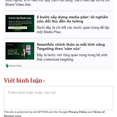
Định nghĩa, vị trí hiển thị, quy cách nội dung, cách thiết lập và tối ưu
Brand Video Ads.
6 bước xây dựng media plan: từ nghiên
cứu đối thủ đến đo lường
Dưới đây là chi tiết các bước quan trọng để lập
một Media Plan.
SmartAds chính thức ra mắt tính năng
Targeting theo 'cảm xúc'
Đây là bước mở rộng quan trọng trong hệ sinh
thái contextual targeting.
Viết bình luận
This site is protected by reCAPTCHA and the Google
Privacy Policy
and
Terms of
Service
apply.