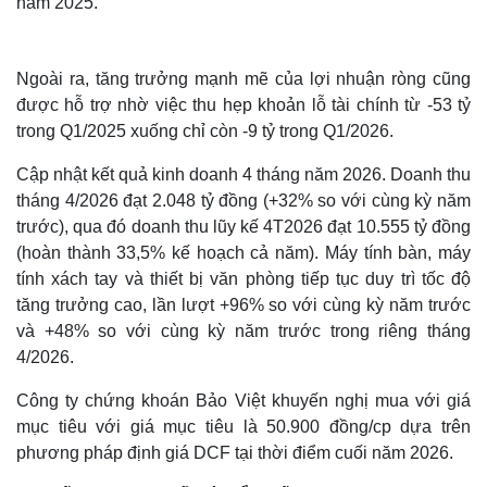
năm 2025.
Ngoài ra, tăng trưởng mạnh mẽ của lợi nhuận ròng cũng
được hỗ trợ nhờ việc thu hẹp khoản lỗ tài chính từ -53 tỷ
trong Q1/2025 xuống chỉ còn -9 tỷ trong Q1/2026.
Cập nhật kết quả kinh doanh 4 tháng năm 2026. Doanh thu
tháng 4/2026 đạt 2.048 tỷ đồng (+32% so với cùng kỳ năm
trước), qua đó doanh thu lũy kế 4T2026 đạt 10.555 tỷ đồng
(hoàn thành 33,5% kế hoạch cả năm). Máy tính bàn, máy
tính xách tay và thiết bị văn phòng tiếp tục duy trì tốc độ
tăng trưởng cao, lần lượt +96% so với cùng kỳ năm trước
Thế giới
Multimedia
và +48% so với cùng kỳ năm trước trong riêng tháng
Quan sát
Video
4/2026.
Cuộc sống đó đây
Ảnh
Hồ sơ
E-Magazine
Công ty chứng khoán Bảo Việt khuyến nghị mua với giá
Infographic
mục tiêu với giá mục tiêu là 50.900 đồng/cp dựa trên
phương pháp định giá DCF tại thời điểm cuối năm 2026.