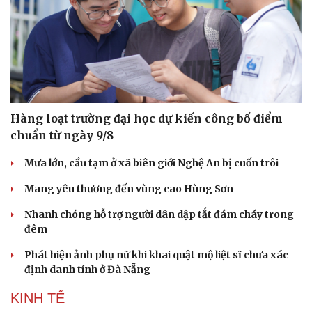
Hàng loạt trường đại học dự kiến công bố điểm
chuẩn từ ngày 9/8
Mưa lớn, cầu tạm ở xã biên giới Nghệ An bị cuốn trôi
Mang yêu thương đến vùng cao Hùng Sơn
Văn hóa
Giải trí
Nhanh chóng hỗ trợ người dân dập tắt đám cháy trong
Sân khấu - Điện ảnh
Nghệ sĩ
đêm
Văn học
Thời trang
Âm nhạc
Sao Việt
Phát hiện ảnh phụ nữ khi khai quật mộ liệt sĩ chưa xác
Di sản
định danh tính ở Đà Nẵng
KINH TẾ