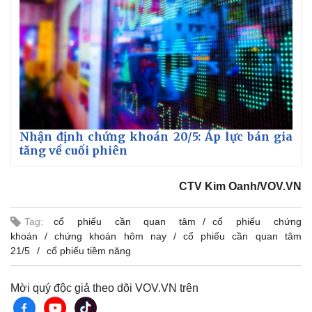
Nhận định chứng khoán 20/5: Áp lực bán gia
tăng về cuối phiên
CTV Kim Oanh/VOV.VN
Tag:
cổ phiếu cần quan tâm
cổ phiếu chứng
khoán
chứng khoán hôm nay
cổ phiếu cần quan tâm
Kinh tế
Thị trường
21/5
cổ phiếu tiềm năng
Bất động sản
Giá vàng
Khởi nghiệp
Tiêu dùng
Mời quý độc giả theo dõi VOV.VN trên
Tỷ giá
Chứng khoán