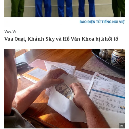
Thể thao
Ô tô - Xe máy
Bóng đá
Ô tô
Lịch thi đấu bóng đá
Xe máy
Thế giới thể thao
Tư vấn
eSports
Hậu trường