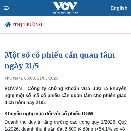
English
THỊ TRƯỜNG
/
Một số cổ phiếu cần quan tâm
Chính trị
Xã hội
Đảng
Tin 24h
ngày 21/5
Tổ chức nhân sự
Dự báo thời tiết
Quốc hội
Giáo dục
Thứ Năm, 05:00, 21/05/2026
Nhận diện sự thật
Dấu ấn VOV
Việc làm
VOV.VN - Công ty chứng khoán vừa đưa ra khuyến
Biển đảo
nghị một số mã cổ phiếu cần quan tâm cho phiên giao
dịch hôm nay 21/5.
Khuyến nghị mua đối với cổ phiếu DGW
Doanh thu duy trì tăng trưởng cao trong quý 1/2026. Quý
1/2026, doanh thu thuần đạt 8.500 tỷ đồng (+54,1% so với