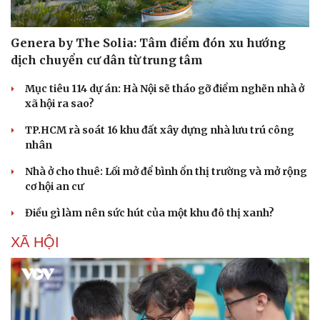
Genera by The Solia: Tâm điểm đón xu hướng
dịch chuyển cư dân từ trung tâm
Mục tiêu 114 dự án: Hà Nội sẽ tháo gỡ điểm nghẽn nhà ở
xã hội ra sao?
TP.HCM rà soát 16 khu đất xây dựng nhà lưu trú công
nhân
Nhà ở cho thuê: Lối mở để bình ổn thị trường và mở rộng
cơ hội an cư
Điều gì làm nên sức hút của một khu đô thị xanh?
XÃ HỘI