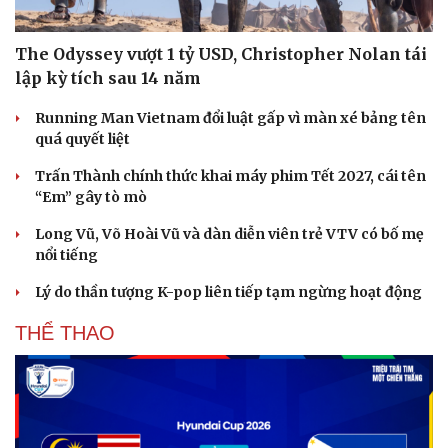
Hạt giống tâm hồn
The Odyssey vượt 1 tỷ USD, Christopher Nolan tái
lập kỳ tích sau 14 năm
Running Man Vietnam đổi luật gấp vì màn xé bảng tên
quá quyết liệt
Trấn Thành chính thức khai máy phim Tết 2027, cái tên
“Em” gây tò mò
Long Vũ, Võ Hoài Vũ và dàn diễn viên trẻ VTV có bố mẹ
nổi tiếng
Lý do thần tượng K-pop liên tiếp tạm ngừng hoạt động
THỂ THAO