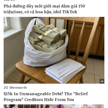
Vụ án
Vũ khí
Tin nóng
Việt Nam
Tư vấn luật
Phân tích