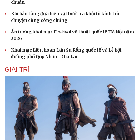
chuẩn
Khi bảo tàng đưa hiện vật bước ra khỏi tủ kính trò
chuyện cùng công chúng
Ấn tượng khai mạc Festival võ thuật quốc tế Hà Nội năm
2026
Khai mạc Liên hoan Lân Sư Rồng quốc tế và Lễ hội
đường phố Quy Nhơn - Gia Lai
GIẢI TRÍ
Du lịch
Podcast
Tư vấn
Câu chuyện thời sự
Săn Tour
Đọc truyện đêm khuya
check-in
Cửa sổ tình yêu
Kể chuyện cho bé