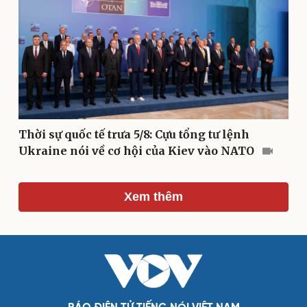
Thời sự quốc tế trưa 5/8: Cựu tổng tư lệnh
Du lịch
Podcast
Ukraine nói về cơ hội của Kiev vào NATO
Tư vấn
Câu chuyện thời sự
Săn Tour
Đọc truyện đêm khuya
check-in
Cửa sổ tình yêu
Xem thêm
Kể chuyện cho bé
Hạt giống tâm hồn