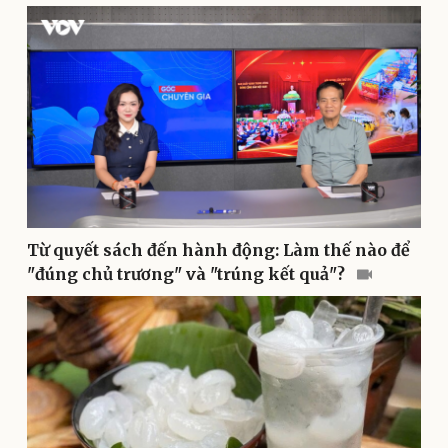
Pháp luật
Quân sự - Quốc phòng
Vụ án
Vũ khí
Tin nóng
Việt Nam
Tư vấn luật
Phân tích
Từ quyết sách đến hành động: Làm thế nào để
"đúng chủ trương" và "trúng kết quả"?
Thể thao
Ô tô - Xe máy
Bóng đá
Ô tô