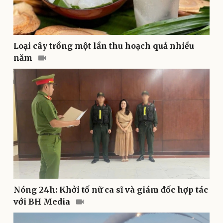
Lịch thi đấu bóng đá
Xe máy
Thế giới thể thao
Tư vấn
eSports
Hậu trường
Loại cây trồng một lần thu hoạch quả nhiều
năm
Doanh nghiệp
Công nghệ
Nóng 24h: Khởi tố nữ ca sĩ và giám đốc hợp tác
Thông tin doanh nghiệp
Sành điệu
Doanh nghiệp 24h
Tin Công nghệ
với BH Media
Doanh nhân
Trải nghiệm
Vì cộng đồng
Chuyển đổi số