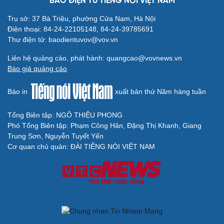
BÁO ĐIỆN TỬ TIẾNG NÓI VIỆT NAM
Trụ sở: 37 Bà Triệu, phường Cửa Nam, Hà Nội
Điện thoại: 84-24-22105148, 84-24-39785691
Thư điện tử: baodientuvov@vov.vn
Liên hệ quảng cáo, phát hành: quangcao@vovnews.vn
Báo giá quảng cáo
Cải chính
Báo in
xuất bản thứ Năm hàng tuần
Tổng Biên tập: NGÔ THIỆU PHONG
Phó Tổng Biên tập: Phạm Công Hân, Đặng Thị Khanh, Giang
Trung Sơn, Nguyễn Tuyết Yến
Cơ quan chủ quản: ĐÀI TIẾNG NÓI VIỆT NAM