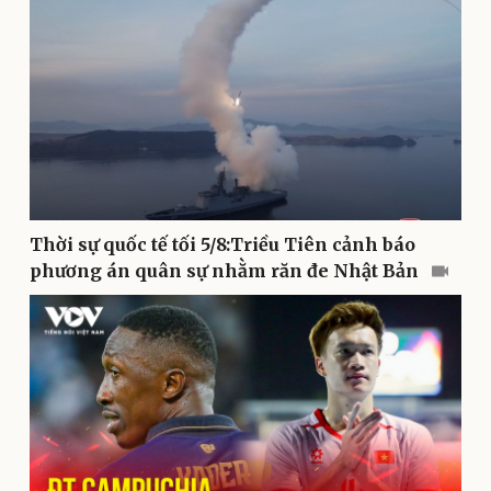
Thời sự quốc tế tối 5/8:Triều Tiên cảnh báo
phương án quân sự nhằm răn đe Nhật Bản
Sức khỏe
Đời sống
Dinh dưỡng - món ngon
Nhà đẹp
Cây thuốc
Blog
Sản phụ khoa
Tình yêu - Gia đình
Nhi khoa
Nam khoa
Làm đẹp - giảm cân
Phòng mạch online
Ăn sạch sống khỏe