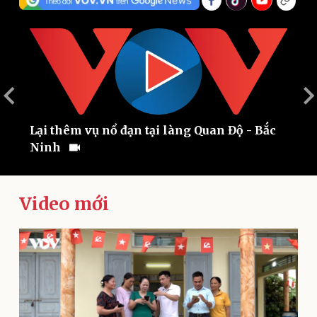
Lại thêm vụ nổ đạn tại làng Quan Độ - Bắc
N
Ninh
B
Thế giới
Multimedia
Quan sát
Video
Cuộc sống đó đây
Ảnh
Hồ sơ
E-Magazine
Video mới
Infographic