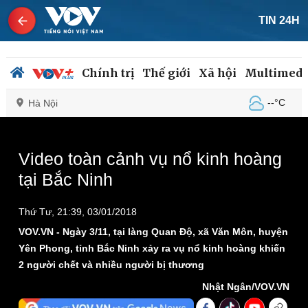
TIN 24H
Chính trị
Thế giới
Xã hội
Multimedi
--°C
Hà Nội
This
is
a
The media could not be loaded, either because the
modal
Video toàn cảnh vụ nổ kinh hoàng
window.
server or network failed or because the format is not
Chính trị
Xã hội
tại Bắc Ninh
supported.
Đảng
Tin 24h
Tổ chức nhân sự
Dự báo thời tiết
Thứ Tư, 21:39, 03/01/2018
Quốc hội
Giáo dục
Nhận diện sự thật
Dấu ấn VOV
VOV.VN - Ngày 3/11, tại làng Quan Độ, xã Văn Môn, huyện
Việc làm
Yên Phong, tỉnh Bắc Ninh xảy ra vụ nổ kinh hoàng khiến
Biển đảo
2 người chết và nhiều người bị thương
Nhật Ngân/VOV.VN