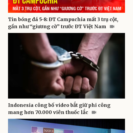
Tin bóng đá 5-8: ĐT Campuchia mất 3 trụ cột,
gần như “giương cờ” trước ĐT Việt Nam
Văn hóa
Giải trí
Sân khấu - Điện ảnh
Nghệ sĩ
Văn học
Thời trang
Âm nhạc
Sao Việt
Indonesia công bố video bắt giữ phi công
Di sản
mang hơn 70.000 viên thuốc lắc