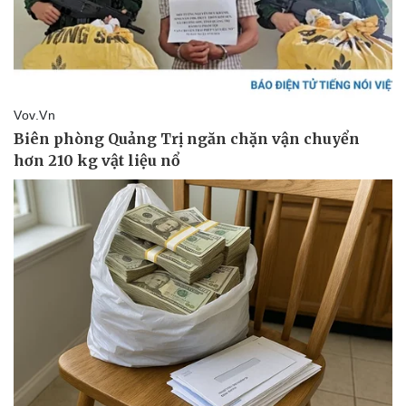
Thể thao
Ô tô - Xe máy
Bóng đá
Ô tô
Lịch thi đấu bóng đá
Xe máy