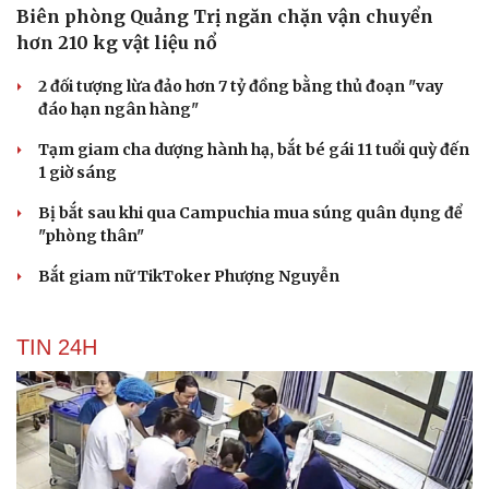
Biên phòng Quảng Trị ngăn chặn vận chuyển
hơn 210 kg vật liệu nổ
2 đối tượng lừa đảo hơn 7 tỷ đồng bằng thủ đoạn "vay
đáo hạn ngân hàng"
Tạm giam cha dượng hành hạ, bắt bé gái 11 tuổi quỳ đến
1 giờ sáng
Bị bắt sau khi qua Campuchia mua súng quân dụng để
Du lịch
Podcast
"phòng thân"
Tư vấn
Câu chuyện thời sự
Bắt giam nữ TikToker Phượng Nguyễn
Săn Tour
Đọc truyện đêm khuya
check-in
Cửa sổ tình yêu
Kể chuyện cho bé
TIN 24H
Hạt giống tâm hồn