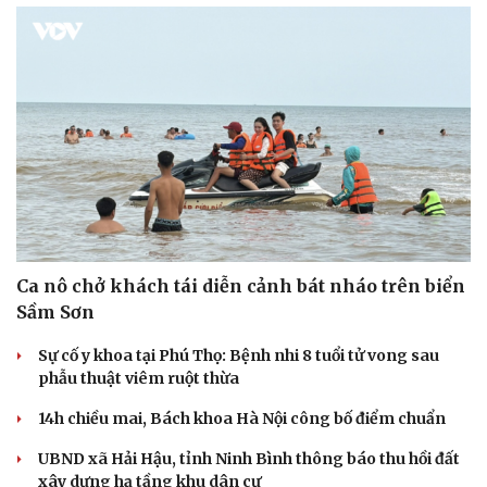
Ca nô chở khách tái diễn cảnh bát nháo trên biển
Sầm Sơn
Sự cố y khoa tại Phú Thọ: Bệnh nhi 8 tuổi tử vong sau
phẫu thuật viêm ruột thừa
14h chiều mai, Bách khoa Hà Nội công bố điểm chuẩn
Văn hóa
Giải trí
Sân khấu - Điện ảnh
Nghệ sĩ
UBND xã Hải Hậu, tỉnh Ninh Bình thông báo thu hồi đất
Văn học
Thời trang
xây dựng hạ tầng khu dân cư