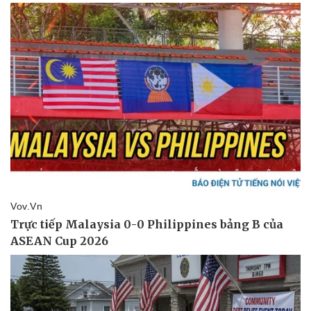
Pháp luật
Quân sự - Quốc phòng
Vụ án
Vũ khí
Tin nóng
Việt Nam
Tư vấn luật
Phân tích