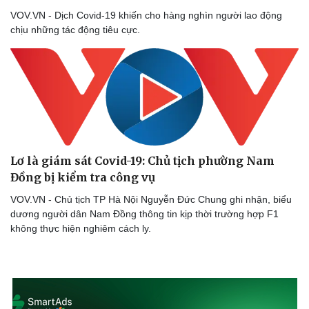
VOV.VN - Dịch Covid-19 khiến cho hàng nghìn người lao động
chịu những tác động tiêu cực.
Sức khỏe
Đời sống
Dinh dưỡng - món ngon
Nhà đẹp
Cây thuốc
Blog
Sản phụ khoa
Tình yêu - Gia đình
Nhi khoa
Nam khoa
Làm đẹp - giảm cân
Phòng mạch online
Ăn sạch sống khỏe
Lơ là giám sát Covid-19: Chủ tịch phường Nam
Đồng bị kiểm tra công vụ
VOV.VN - Chủ tịch TP Hà Nội Nguyễn Đức Chung ghi nhận, biểu
dương người dân Nam Đồng thông tin kịp thời trường hợp F1
không thực hiện nghiêm cách ly.