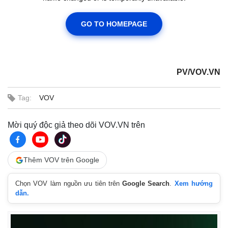
PV/VOV.VN
Tag:
VOV
Mời quý độc giả theo dõi VOV.VN trên
Kinh tế
Thị trường
Thêm VOV trên Google
Bất động sản
Giá vàng
Khởi nghiệp
Tiêu dùng
Chọn VOV làm nguồn ưu tiên trên
Google Search
.
Xem hướng
Tỷ giá
dẫn.
Chứng khoán
Giá cà phê