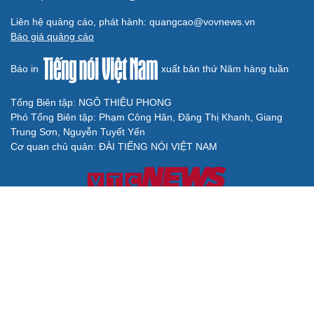
Liên hệ quảng cáo, phát hành: quangcao@vovnews.vn
Báo giá quảng cáo
Báo in
xuất bản thứ Năm hàng tuần
Tổng Biên tập: NGÔ THIỆU PHONG
Phó Tổng Biên tập: Phạm Công Hân, Đặng Thị Khanh, Giang
Trung Sơn, Nguyễn Tuyết Yến
Cơ quan chủ quản: ĐÀI TIẾNG NÓI VIỆT NAM
Không được sao chép lại bất kỳ thông tin nào từ website này khi
chưa có sự đồng ý bằng văn bản của Báo Điện tử Tiếng nói Việt
Nam