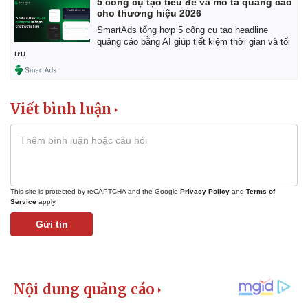
5 công cụ tạo tiêu đề và mô tả quảng cáo
cho thương hiệu 2026
SmartAds tổng hợp 5 công cụ tạo headline
quảng cáo bằng AI giúp tiết kiệm thời gian và tối
ưu.
Viết bình luận
This site is protected by reCAPTCHA and the Google
Privacy Policy
and
Terms of
Service
apply.
Gửi tin