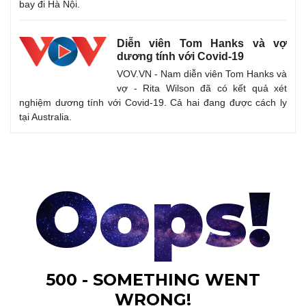
bay đi Hà Nội.
Thế giới
Multimedia
Diễn viên Tom Hanks và vợ
Quan sát
Video
dương tính với Covid-19
Cuộc sống đó đây
Ảnh
VOV.VN - Nam diễn viên Tom Hanks và
Hồ sơ
E-Magazine
vợ - Rita Wilson đã có kết quả xét
Infographic
nghiệm dương tính với Covid-19. Cả hai đang được cách ly
tại Australia.