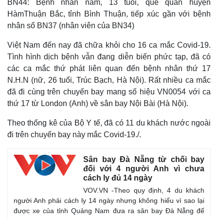
BN44: Bệnh nhân nam, 13 tuổi, quê quán huyện
HàmThuận Bắc, tỉnh Bình Thuận, tiếp xúc gần với bệnh
nhân số BN37 (nhân viên của BN34)
Việt Nam đến nay đã chữa khỏi cho 16 ca mắc Covid-19.
Tình hình dịch bệnh vẫn đang diễn biến phức tạp, đ
ã có
các ca mắc thứ phát liên quan đến bệnh nhân thứ 17
N.H.N (nữ, 26 tuổi, Trúc Bạch, Hà Nội). Rất nhiều ca mắc
đã đi cùng trên chuyến bay mang số hiệu VN0054 với ca
thứ 17 từ London (Anh) về sân bay Nội Bài (Hà Nội).
Theo thống kê của Bộ Y tế, đã có 11 du khách nước ngoài
đi trên chuyến bay này mắc Covid-19.
/.
Sân bay Đà Nẵng từ chối bay
đối với 4 người Anh vì chưa
cách ly đủ 14 ngày
VOV.VN -Theo quy định, 4 du khách
người Anh phải cách ly 14 ngày nhưng không hiểu vì sao lại
được xe của tỉnh Quảng Nam đưa ra sân bay Đà Nẵng để