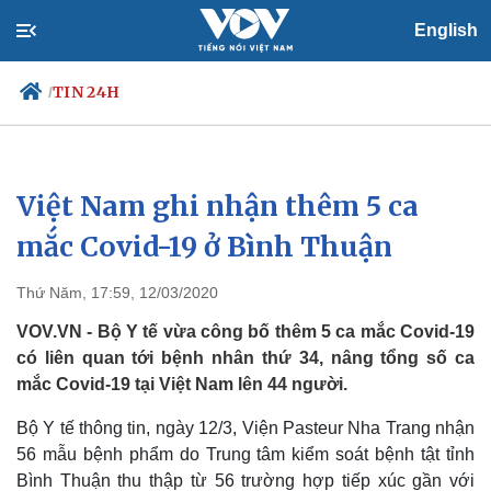
English
TIN 24H
/
Việt Nam ghi nhận thêm 5 ca
Chính trị
Xã hội
Đảng
Tin 24h
mắc Covid-19 ở Bình Thuận
Tổ chức nhân sự
Dự báo thời tiết
Quốc hội
Giáo dục
Thứ Năm, 17:59, 12/03/2020
Nhận diện sự thật
Dấu ấn VOV
Việc làm
VOV.VN - Bộ Y tế vừa công bố thêm 5 ca mắc Covid-19
Biển đảo
có liên quan tới bệnh nhân thứ 34, nâng tổng số ca
mắc Covid-19 tại Việt Nam lên 44 người.
Bộ Y tế thông tin, ngày 12/3, Viện Pasteur Nha Trang nhận
56 mẫu bệnh phẩm do Trung tâm kiểm soát bệnh tật tỉnh
Bình Thuận thu thập từ 56 trường hợp tiếp xúc gần với