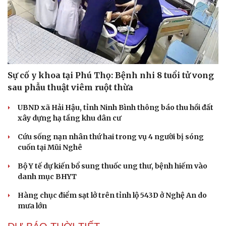
Sự cố y khoa tại Phú Thọ: Bệnh nhi 8 tuổi tử vong
sau phẫu thuật viêm ruột thừa
UBND xã Hải Hậu, tỉnh Ninh Bình thông báo thu hồi đất
xây dựng hạ tầng khu dân cư
Cứu sống nạn nhân thứ hai trong vụ 4 người bị sóng
cuốn tại Mũi Nghê
Bộ Y tế dự kiến bổ sung thuốc ung thư, bệnh hiếm vào
danh mục BHYT
Hàng chục điểm sạt lở trên tỉnh lộ 543D ở Nghệ An do
mưa lớn