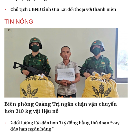
Âm nhạc
Sao Việt
Chủ tịch UBND tỉnh Gia Lai đối thoại với thanh niên
Di sản
TIN NÓNG
Biên phòng Quảng Trị ngăn chặn vận chuyển
hơn 210 kg vật liệu nổ
2 đối tượng lừa đảo hơn 7 tỷ đồng bằng thủ đoạn "vay
đáo hạn ngân hàng"