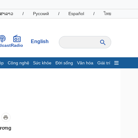
ສາລາວ
/
Русский
/
Español
/
ไทย
English
dcast
Radio
ệp
Công nghệ
Sức khỏe
Đời sống
Văn hóa
Giải trí
inh tế
Thị trường
ất động sản
Giá vàng
hởi nghiệp
Tiêu dùng
Tỷ giá
Chứng khoán
Giá cà phê
oanh nghiệp
Công nghệ
hương
hông tin doanh nghiệp
Sành điệu