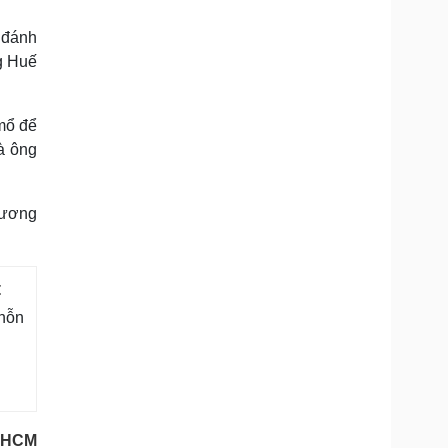
 đánh
g Huế
mổ để
à ông
 Hương
t
 hỗn
PHCM