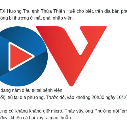
Lịch thi đấu bóng đá
Xe máy
Thế giới thể thao
Tư vấn
X Hương Trà, tỉnh Thừa Thiên Huế cho biết, trên địa bàn p
eSports
V
ông bị thương ở mắt phải nhập viện.
Hậu trường
Văn hóa
Giải trí
D
Sân khấu - Điện ảnh
Nghệ sĩ
Văn học
Thời trang
Âm nhạc
Sao Việt
c
Di sản
ang nằm điều trị tại bệnh viện
), trú tại địa phương. Trước đó, vào khoảng 20h30 ngày 10/10
ưng cứ khăng khăng giữ micro. Thấy vậy, ông Phường nói “e
đưa, khiến cả hai xảy ra mâu thuẫn.