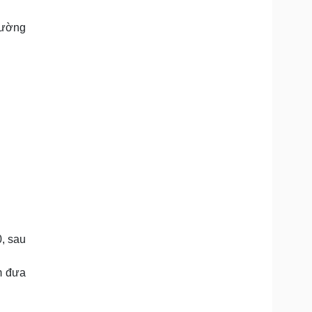
Doanh nghiệp 24h
Tin Công nghệ
Doanh nhân
Trải nghiệm
hường
ì cộng đồng
Chuyển đổi số
u lịch
Podcast
Tư vấn
Câu chuyện thời sự
Săn Tour
Đọc truyện đêm khuya
heck-in
Cửa sổ tình yêu
Kể chuyện cho bé
Hạt giống tâm hồn
, sau
m đưa