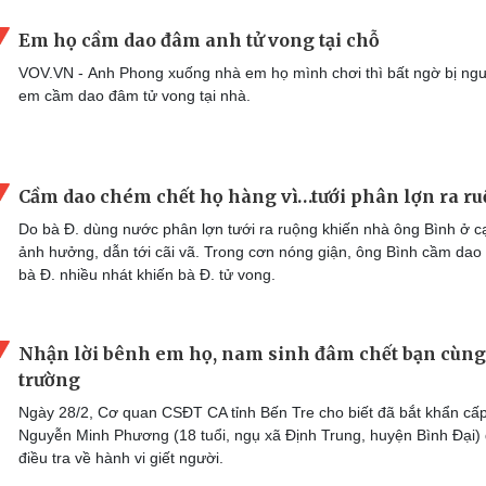
Em họ cầm dao đâm anh tử vong tại chỗ
VOV.VN - Anh Phong xuống nhà em họ mình chơi thì bất ngờ bị ng
em cầm dao đâm tử vong tại nhà.
Cầm dao chém chết họ hàng vì…tưới phân lợn ra r
Do bà Đ. dùng nước phân lợn tưới ra ruộng khiến nhà ông Bình ở c
ảnh hưởng, dẫn tới cãi vã. Trong cơn nóng giận, ông Bình cầm da
bà Đ. nhiều nhát khiến bà Đ. tử vong.
Nhận lời bênh em họ, nam sinh đâm chết bạn cùng
trường
Ngày 28/2, Cơ quan CSĐT CA tỉnh Bến Tre cho biết đã bắt khẩn cấ
Nguyễn Minh Phương (18 tuổi, ngụ xã Định Trung, huyện Bình Đại)
điều tra về hành vi giết người.