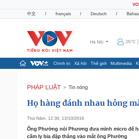
VO
中文
/
français
/
Deutsch
/
Bahas
25°C
Hà Nội
Chính trị
Xã hội
Thế giới
Multimedia
K
Chính trị
Xã hội
Đảng
Tin 24h
PHÁP LUẬT
Tin nóng
Tổ chức nhân sự
Dự báo thời tiết
Quốc hội
Giáo dục
Họ hàng đánh nhau hỏng mắt
Nhận diện sự thật
Dấu ấn VOV
Việc làm
Biển đảo
Thứ Năm, 12:30, 13/10/2016
Pháp luật
Quân sự - Quốc phòng
Ông Phường nói Phương đưa mình micro để há
Vụ án
Vũ khí
cầm ly bia đập thẳng vào mắt ông Phường