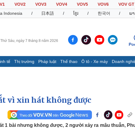
V1
VOV2
VOV3
VOV4
VOV5
VOV6
VOV GT
a Indonesia
/
日本語
/
ខ្មែរ
/
한국어
/
ພາ
Thứ Sáu, ngày 7 tháng 8 năm 2026
Po
inh tế
Thị trường
Pháp luật
Thể thao
Ô tô - Xe máy
Doanh nghi
Thế giới
Multimedia
K
Quan sát
Video
B
Cuộc sống đó đây
Ảnh
K
Hồ sơ
E-Magazine
 vì xin hát không được
Infographic
Thể thao
Ô tô - Xe máy
D
t 1 bài nhưng không được, 2 người xảy ra mâu thuẫn, P
Bóng đá
Ô tô
T