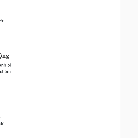
ười
uộng
ạnh bị
o chém
p
 để