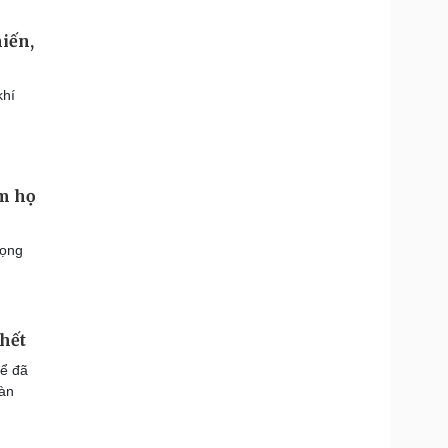
iến,
khí
em họ
rọng
hết
rể đã
Đàn