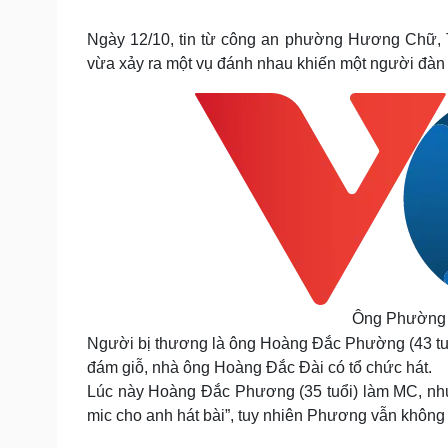
Tin nóng
Việt Nam
Tư vấn luật
Phân tích
Ngày 12/10, tin từ công an phường Hương Chữ, T
vừa xảy ra một vụ đánh nhau khiến một người đàn 
Sức khỏe
Đời sống
Dinh dưỡng - món ngon
Nhà đẹp
Cây thuốc
Blog
Sản phụ khoa
Tình yêu - Gia đình
Nhi khoa
Nam khoa
Làm đẹp - giảm cân
Phòng mạch online
Ăn sạch sống khỏe
Cải chính
Ông Phường đ
Người bị thương là ông Hoàng Đắc Phường (43 tuổi
đám giỗ, nhà ông Hoàng Đắc Đài có tổ chức hát.
Lúc này Hoàng Đắc Phương (35 tuổi) làm MC, nh
mic cho anh hát bài”, tuy nhiên Phương vẫn không 