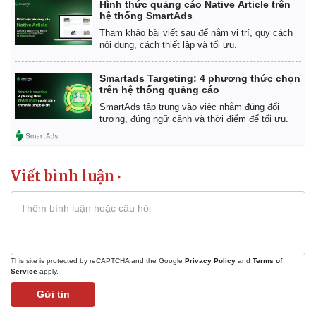
Hình thức quảng cáo Native Article trên
Kinh tế
Thị trường
hệ thống SmartAds
Bất động sản
Giá vàng
Tham khảo bài viết sau để nắm vị trí, quy cách
Khởi nghiệp
Tiêu dùng
nội dung, cách thiết lập và tối ưu.
Tỷ giá
Chứng khoán
Smartads Targeting: 4 phương thức chọn
Giá cà phê
trên hệ thống quảng cáo
SmartAds tập trung vào việc nhắm đúng đối
tượng, đúng ngữ cảnh và thời điểm để tối ưu.
Viết bình luận
This site is protected by reCAPTCHA and the Google
Privacy Policy
and
Terms of
Service
apply.
Gửi tin