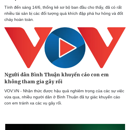
Tính đến sáng 14/6, thống kê sơ bộ ban đầu cho thấy, đã có rất
Sức khỏe
Đời sống
nhiều tài sản bị các đối tượng quá khích đập phá hư hỏng và đốt
Dinh dưỡng - món ngon
Nhà đẹp
cháy hoàn toàn.
Cây thuốc
Blog
Sản phụ khoa
Tình yêu - Gia đình
Nhi khoa
Nam khoa
Làm đẹp - giảm cân
Phòng mạch online
Ăn sạch sống khỏe
Người dân Bình Thuận khuyến cáo con em
không tham gia gây rối
VOV.VN - Nhận thức được hậu quả nghiêm trọng của các sự việc
vừa qua, nhiều người dân ở Bình Thuận đã tự giác khuyến cáo
con em tránh xa các vụ gây rối.