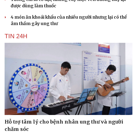
Văn hóa
Giải trí
được dùng làm thuốc
Sân khấu - Điện ảnh
Nghệ sĩ
4 món ăn khoái khẩu của nhiều người nhưng lại có thể
Văn học
Thời trang
âm thầm gây ung thư
Âm nhạc
Sao Việt
Di sản
TIN 24H
Hỗ trợ tâm lý cho bệnh nhân ung thư và người
chăm sóc