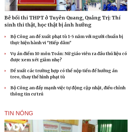
Bê bối thi THPT ở Tuyên Quang, Quảng Trị: Thí
sinh thi thật, học thật bị ảnh hưởng
Bộ Công an đề xuất phạt tù 1-5 năm với người chuẩn bị
thực hiện hành vi "Hiếp dâm"
Vụ án điểm 10 môn Toán: Nữ giáo viên ra đầu thú liệu có
được xem xét giảm nhẹ?
Đề xuất các trường hợp có thể nộp tiền để hưởng án
treo, thay thế hình phạt tù
Bộ Công an đẩy mạnh việc tự động cập nhật, điều chỉnh
thông tin cư trú
Du lịch
Podcast
Tư vấn
Câu chuyện thời sự
TIN NÓNG
Săn Tour
Đọc truyện đêm khuya
check-in
Cửa sổ tình yêu
Kể chuyện cho bé