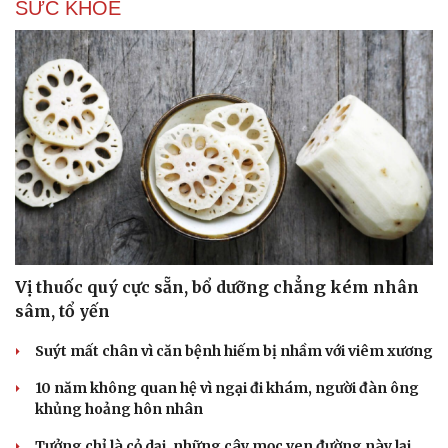
SỨC KHỎE
Vị thuốc quý cực sẵn, bổ dưỡng chẳng kém nhân
sâm, tổ yến
Suýt mất chân vì căn bệnh hiếm bị nhầm với viêm xương
10 năm không quan hệ vì ngại đi khám, người đàn ông
khủng hoảng hôn nhân
Tưởng chỉ là cỏ dại, những cây mọc ven đường này lại