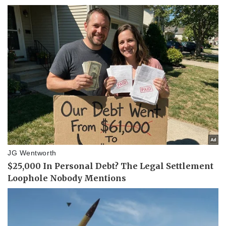
Pháp luật
Quân sự - Quốc phòng
Vụ án
Vũ khí
Tin nóng
Việt Nam
Tư vấn luật
Phân tích