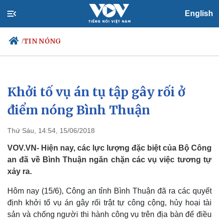
English
TIN NÓNG
/
Khởi tố vụ án tụ tập gây rối ở
Chính trị
Xã hội
Đảng
Tin 24h
điểm nóng Bình Thuận
Tổ chức nhân sự
Dự báo thời tiết
Quốc hội
Giáo dục
Thứ Sáu, 14:54, 15/06/2018
Nhận diện sự thật
Dấu ấn VOV
Việc làm
VOV.VN- Hiện nay, các lực lượng đặc biệt của Bộ Công
Biển đảo
an đã về Bình Thuận ngăn chặn các vụ việc tương tự
xảy ra.
Hôm nay (15/6), Công an tỉnh Bình Thuận đã ra các quyết
định khởi tố vụ án gây rối trật tự công cộng, hủy hoại tài
sản và chống người thi hành công vụ trên địa bàn để điều