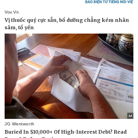
Thể thao
Ô tô - Xe máy
Bóng đá
Ô tô
Lịch thi đấu bóng đá
Xe máy
Thế giới thể thao
Tư vấn
eSports
Hậu trường