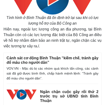
T
ình hình ở Bình Thuận đã ổn định trở lại sau khi có lực
lượng hỗ trợ của Bộ Công an
Thế giới
Multimedia
Hiện nay, ngoài lực lượng công an địa phương, tại Bình
Quan sát
Video
Thuận còn có các lực lượng đặc biệt của Bộ Công an điều
Cuộc sống đó đây
Ảnh
về hỗ trợ nhằm đảm bảo an ninh trật tự, ngăn chặn các vụ
Hồ sơ
E-Magazine
việc tương tự xảy ra./.
Infographic
Cảnh sát cơ động Bình Thuận “kiềm chế, tránh gây
đổ máu cho người dân”
VOV.VN - Mặc dù bị các nhóm quá khích tấn công, các cảnh
sát đã giữ được bình tĩnh, chấp hành mệnh lệnh: “Tránh gây
đổ máu cho người dân”.
Ngăn chặn cuộc gây rối thứ 2
trước trụ sở UBND tỉnh Bình
Thuận