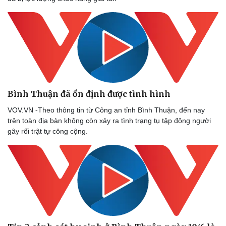
Doanh nghiệp
Công nghệ
Thông tin doanh nghiệp
Sành điệu
Bình Thuận đã ổn định được tình hình
Doanh nghiệp 24h
Tin Công nghệ
Doanh nhân
Trải nghiệm
VOV.VN -Theo thông tin từ Công an tỉnh Bình Thuận, đến nay
Vì cộng đồng
Chuyển đổi số
trên toàn địa bàn không còn xảy ra tình trạng tụ tập đông người
gây rối trật tự công cộng.