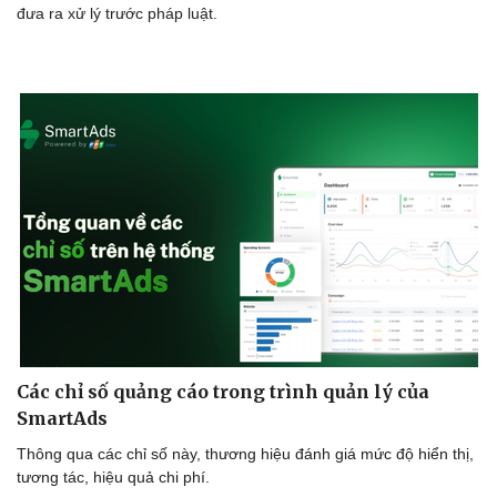
đưa ra xử lý trước pháp luật.
Các chỉ số quảng cáo trong trình quản lý của
SmartAds
Thông qua các chỉ số này, thương hiệu đánh giá mức độ hiển thị,
Văn hóa
Giải trí
tương tác, hiệu quả chi phí.
Sân khấu - Điện ảnh
Nghệ sĩ