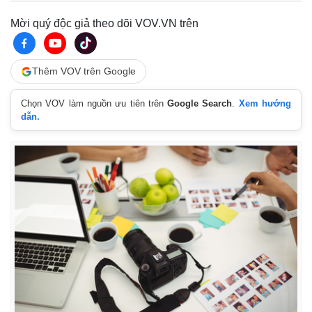
Mời quý độc giả theo dõi VOV.VN trên
Thêm VOV trên Google
Chọn VOV làm nguồn ưu tiên trên
Google Search
.
Xem hướng
dẫn.
Kinh tế
Thị trường
Bất động sản
Giá vàng
Khởi nghiệp
Tiêu dùng
Tỷ giá
Chứng khoán
Giá cà phê