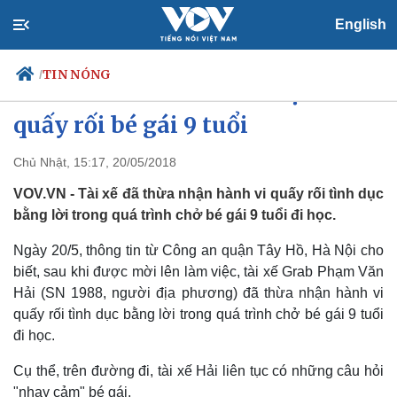
English
TIN NÓNG
/
Tài xế GrabBike thừa nhận hỏi
quấy rối bé gái 9 tuổi
Chủ Nhật, 15:17, 20/05/2018
Chính trị
Xã hội
Đảng
Tin 24h
VOV.VN - Tài xế đã thừa nhận hành vi quấy rối tình dục
Tổ chức nhân sự
Dự báo thời tiết
bằng lời trong quá trình chở bé gái 9 tuổi đi học.
Quốc hội
Giáo dục
Nhận diện sự thật
Dấu ấn VOV
Ngày 20/5, thông tin từ Công an quận Tây Hồ, Hà Nội cho
Việc làm
biết, sau khi được mời lên làm việc, tài xế Grab Phạm Văn
Biển đảo
Hải (SN 1988, người địa phương) đã thừa nhận hành vi
quấy rối tình dục bằng lời trong quá trình chở bé gái 9 tuổi
đi học.
Cụ thể, trên đường đi, tài xế Hải liên tục có những câu hỏi
"nhạy cảm" bé gái.