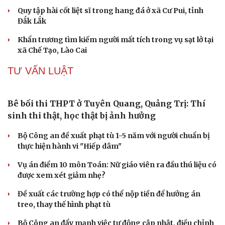
Tư vấn
Câu chuyện thời sự
Săn Tour
Đọc truyện đêm khuya
check-in
Cửa sổ tình yêu
Kể chuyện cho bé
Tuyên Quang xử lý được hơn 40% dự án tồn đọng,
Hạt giống tâm hồn
kéo dài
1 người bị thương, 303 nhà dân bị ảnh hưởng do mưa lũ
tại Sơn La
Bền bỉ nối những nhịp cầu vùng cao
Quy tập hài cốt liệt sĩ trong hang đá ở xã Cư Pui, tỉnh
Đắk Lắk
Khẩn trương tìm kiếm người mất tích trong vụ sạt lở tại
xã Chế Tạo, Lào Cai
TƯ VẤN LUẬT
Bê bối thi THPT ở Tuyên Quang, Quảng Trị: Thí
sinh thi thật, học thật bị ảnh hưởng