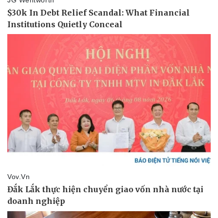
Thể thao
Ô tô - Xe máy
Bóng đá
Ô tô
Lịch thi đấu bóng đá
Xe máy
Thế giới thể thao
Tư vấn
eSports
Hậu trường