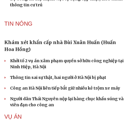
Bộ Công an đề xuất phạt tù 1-5 năm với người chuẩn bị
thực hiện hành vi "Hiếp dâm"
Vụ án điểm 10 môn Toán: Nữ giáo viên ra đầu thú liệu có
được xem xét giảm nhẹ?
Đề xuất các trường hợp có thể nộp tiền để hưởng án
treo, thay thế hình phạt tù
Bộ Công an đẩy mạnh việc tự động cập nhật, điều chỉnh
thông tin cư trú
TIN NÓNG
Khám xét khẩn cấp nhà Bùi Xuân Huấn (Huấn
Hoa Hồng)
Khởi tố 2 vụ án xâm phạm quyền sở hữu công nghiệp tại
Ninh Hiệp, Hà Nội