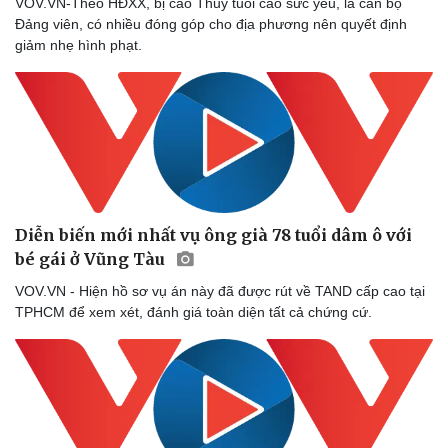
VOV.VN-Theo HĐXX, bị cáo Thủy tuổi cao sức yếu, là cán bộ
Đảng viên, có nhiều đóng góp cho địa phương nên quyết định
giảm nhẹ hình phạt.
Diễn biến mới nhất vụ ông già 78 tuổi dâm ô với
bé gái ở Vũng Tàu
VOV.VN - Hiện hồ sơ vụ án này đã được rút về TAND cấp cao tại
TPHCM để xem xét, đánh giá toàn diện tất cả chứng cứ.
Sức khỏe
Đời sống
Dinh dưỡng - món ngon
Nhà đẹp
Cây thuốc
Blog
Sản phụ khoa
Tình yêu - Gia đình
Nhi khoa
Nam khoa