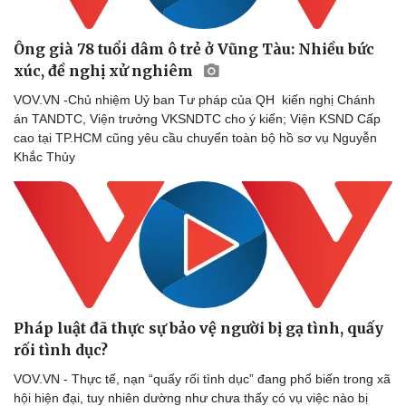
Làm đẹp - giảm cân
Phòng mạch online
Ăn sạch sống khỏe
Ông già 78 tuổi dâm ô trẻ ở Vũng Tàu: Nhiều bức
xúc, đề nghị xử nghiêm
VOV.VN -Chủ nhiệm Uỷ ban Tư pháp của QH kiến nghị Chánh
án TANDTC, Viện trưởng VKSNDTC cho ý kiến; Viện KSND Cấp
cao tại TP.HCM cũng yêu cầu chuyển toàn bộ hồ sơ vụ Nguyễn
Khắc Thủy
Pháp luật đã thực sự bảo vệ người bị gạ tình, quấy
rối tình dục?
VOV.VN - Thực tế, nạn “quấy rối tình dục” đang phổ biến trong xã
hội hiện đại, tuy nhiên dường như chưa thấy có vụ việc nào bị