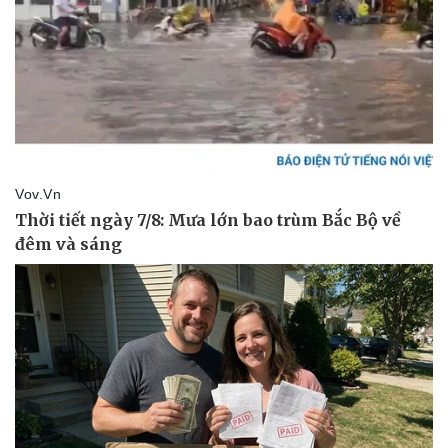
Doanh nghiệp
Công nghệ
Thông tin doanh nghiệp
Sành điệu
Doanh nghiệp 24h
Tin Công nghệ
Doanh nhân
Trải nghiệm
Vì cộng đồng
Chuyển đổi số