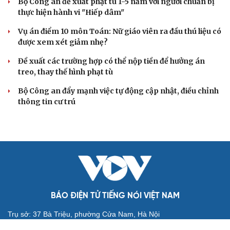
Truy tố tài xế xe tải vụ nữ sinh tử vong ở Vĩnh
Long
Đối tượng điều hành tổ chức phản động núp bóng tôn
giáo lĩnh án 7 năm 6 tháng tù
Vụ gian lận thi tại Tuyên Quang: Khởi tố thêm 2 người,
nâng tổng số lên 29 bị can
Đoàn Bảo Châu bị phạt 7 năm tù về hành vi tuyên truyền
chống Nhà nước
Truy tố Mr Pips, Shark Bình trong vụ án lừa đảo 1.600 tỷ
đồng
TƯ VẤN LUẬT
Bê bối thi THPT ở Tuyên Quang, Quảng Trị: Thí
sinh thi thật, học thật bị ảnh hưởng
Bộ Công an đề xuất phạt tù 1-5 năm với người chuẩn bị