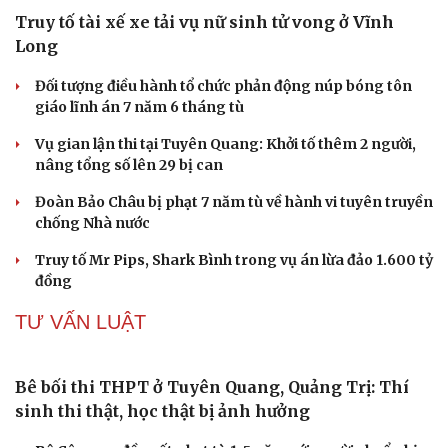
Cải chính
Thông tin sai sự thật, hai người ở Hà Nội bị phạt
Công an Hà Nội liên tiếp bắt giữ nhiều kẻ trộm xe máy
Người dân Thái Nguyên nộp lại hàng chục khẩu súng và
viên đạn cho công an
VỤ ÁN