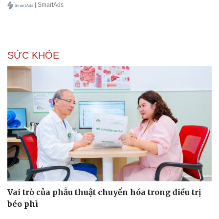
| SmartAds
Văn học
Thời trang
Âm nhạc
Sao Việt
Di sản
SỨC KHỎE
Vai trò của phẫu thuật chuyển hóa trong điều trị
béo phì