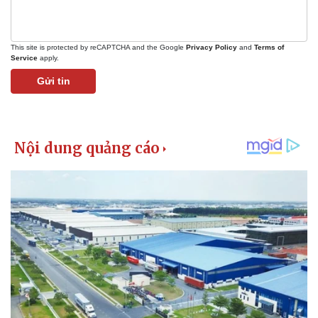
This site is protected by reCAPTCHA and the Google
Privacy Policy
and
Terms of
Service
apply.
Gửi tin
Pháp luật
Quân sự - Quốc phòng
Vụ án
Vũ khí
Tin nóng
Việt Nam
Tư vấn luật
Phân tích