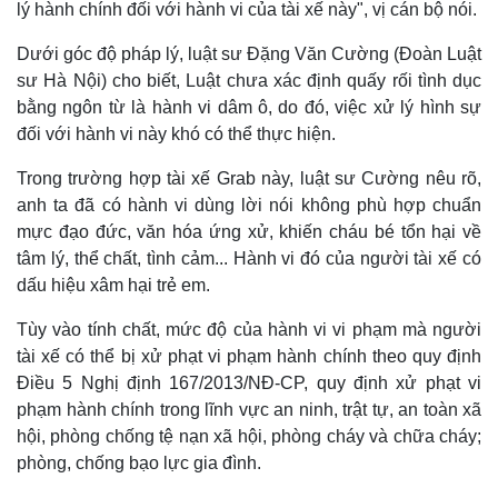
lý hành chính đối với hành vi của tài xế này", vị cán bộ nói.
Dưới góc độ pháp lý, luật sư Đặng Văn Cường (Đoàn Luật
sư Hà Nội) cho biết, Luật chưa xác định quấy rối tình dục
bằng ngôn từ là hành vi dâm ô, do đó, việc xử lý hình sự
đối với hành vi này khó có thể thực hiện.
Trong trường hợp tài xế Grab này, luật sư Cường nêu rõ,
anh ta đã có hành vi dùng lời nói không phù hợp chuẩn
mực đạo đức, văn hóa ứng xử, khiến cháu bé tổn hại về
tâm lý, thể chất, tình cảm... Hành vi đó của người tài xế có
Thế giới
Multimedia
dấu hiệu xâm hại trẻ em.
Quan sát
Video
Cuộc sống đó đây
Ảnh
Tùy vào tính chất, mức độ của hành vi vi phạm mà người
Hồ sơ
E-Magazine
tài xế có thể bị xử phạt vi phạm hành chính theo quy định
Infographic
Điều 5 Nghị định 167/2013/NĐ-CP, quy định xử phạt vi
phạm hành chính trong lĩnh vực an ninh, trật tự, an toàn xã
hội, phòng chống tệ nạn xã hội, phòng cháy và chữa cháy;
phòng, chống bạo lực gia đình.