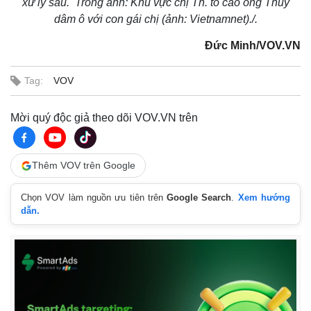
xử lý sau. Trong ảnh: Khu vực chị Th. tố cáo ông Thủy
dâm ô với con gái chị (ảnh: Vietnamnet)
./.
Đức Minh/VOV.VN
Tag:
VOV
Mời quý độc giả theo dõi VOV.VN trên
Thêm VOV trên Google
Chọn VOV làm nguồn ưu tiên trên
Google Search
.
Xem hướng
dẫn.