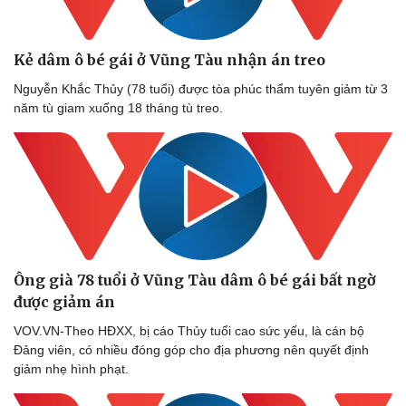
Kẻ dâm ô bé gái ở Vũng Tàu nhận án treo
Nguyễn Khắc Thủy (78 tuổi) được tòa phúc thẩm tuyên giảm từ 3
năm tù giam xuống 18 tháng tù treo.
Sức khỏe
Đời sống
Dinh dưỡng - món ngon
Nhà đẹp
Cây thuốc
Blog
Sản phụ khoa
Tình yêu - Gia đình
Nhi khoa
Nam khoa
Làm đẹp - giảm cân
Phòng mạch online
Ông già 78 tuổi ở Vũng Tàu dâm ô bé gái bất ngờ
Ăn sạch sống khỏe
được giảm án
VOV.VN-Theo HĐXX, bị cáo Thủy tuổi cao sức yếu, là cán bộ
Đảng viên, có nhiều đóng góp cho địa phương nên quyết định
giảm nhẹ hình phạt.