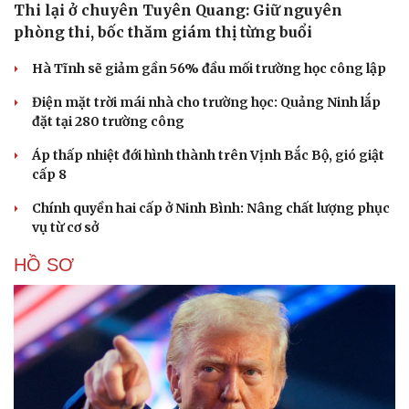
Thi lại ở chuyên Tuyên Quang: Giữ nguyên
phòng thi, bốc thăm giám thị từng buổi
Hà Tĩnh sẽ giảm gần 56% đầu mối trường học công lập
Điện mặt trời mái nhà cho trường học: Quảng Ninh lắp
đặt tại 280 trường công
Áp thấp nhiệt đới hình thành trên Vịnh Bắc Bộ, gió giật
cấp 8
Chính quyền hai cấp ở Ninh Bình: Nâng chất lượng phục
vụ từ cơ sở
HỒ SƠ
Du lịch
Podcast
Tư vấn
Câu chuyện thời sự
Săn Tour
Đọc truyện đêm khuya
check-in
Cửa sổ tình yêu
Kể chuyện cho bé