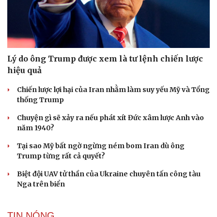
Hạt giống tâm hồn
Lý do ông Trump được xem là tư lệnh chiến lược
hiệu quả
Chiến lược lợi hại của Iran nhằm làm suy yếu Mỹ và Tổng
thống Trump
Chuyện gì sẽ xảy ra nếu phát xít Đức xâm lược Anh vào
năm 1940?
Tại sao Mỹ bất ngờ ngừng ném bom Iran dù ông
Trump từng rất cả quyết?
Biệt đội UAV tử thần của Ukraine chuyên tấn công tàu
Nga trên biển
TIN NÓNG