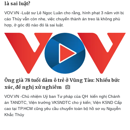
là sai luật?
VOV.VN -Luật sư Lê Ngọc Luân cho rằng, hình phạt 3 năm với bị
cáo Thủy vẫn còn nhẹ, việc chuyển thành án treo là không phù
hợp, ở góc độ nào đó là sai luật.
Ông già 78 tuổi dâm ô trẻ ở Vũng Tàu: Nhiều bức
xúc, đề nghị xử nghiêm
VOV.VN -Chủ nhiệm Uỷ ban Tư pháp của QH kiến nghị Chánh
án TANDTC, Viện trưởng VKSNDTC cho ý kiến; Viện KSND Cấp
cao tại TP.HCM cũng yêu cầu chuyển toàn bộ hồ sơ vụ Nguyễn
Khắc Thủy