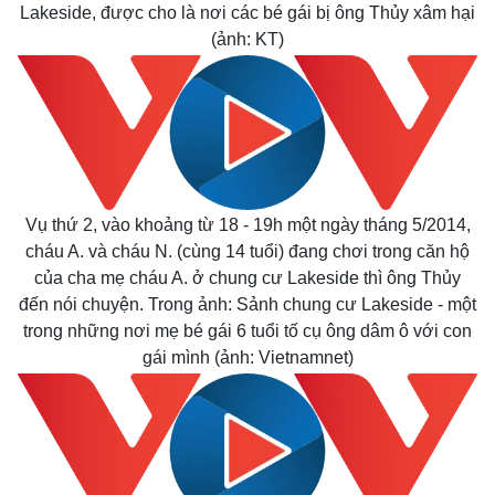
Giá cà phê
Lakeside, được cho là nơi các bé gái bị ông Thủy xâm hại
(ảnh: KT)
Vụ thứ 2, vào khoảng từ 18 - 19h một ngày tháng 5/2014,
cháu A. và cháu N. (cùng 14 tuổi) đang chơi trong căn hộ
của cha mẹ cháu A. ở chung cư Lakeside thì ông Thủy
đến nói chuyện. Trong ảnh: Sảnh chung cư Lakeside - một
trong những nơi mẹ bé gái 6 tuổi tố cụ ông dâm ô với con
gái mình (ảnh: Vietnamnet)