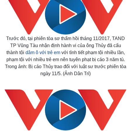
Trước đó, tại phiên tòa sơ thẩm hồi tháng 11/2017, TAND
TP Vũng Tàu nhận định hành vi của ông Thủy đã cấu
thành tội
dâm ô với trẻ em
với tình tiết phạm tội nhiều lần,
phạm tội với nhiều trẻ em nên tuyên phạt bị cáo 3 năm tù.
Trong ảnh: Bị cáo Thủy trao đổi với luật sư trước phiên tòa
ngày 11/5. (Ảnh Dân Trí)
Thế giới
Multimedia
Quan sát
Video
Cuộc sống đó đây
Ảnh
Hồ sơ
E-Magazine
Infographic