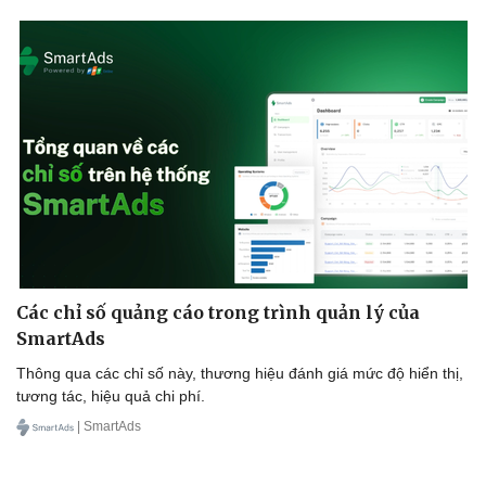
Các chỉ số quảng cáo trong trình quản lý của
Văn hóa
Giải trí
SmartAds
Sân khấu - Điện ảnh
Nghệ sĩ
Văn học
Thời trang
Thông qua các chỉ số này, thương hiệu đánh giá mức độ hiển thị,
Âm nhạc
Sao Việt
tương tác, hiệu quả chi phí.
Di sản
| SmartAds