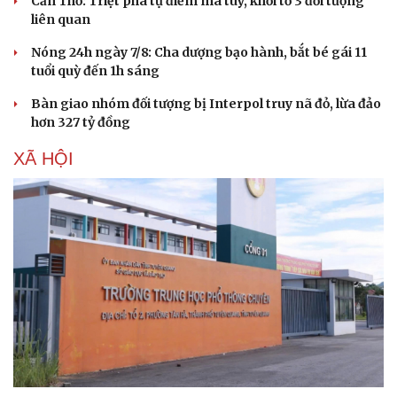
Cần Thơ: Triệt phá tụ điểm ma túy, khởi tố 3 đối tượng
liên quan
Nóng 24h ngày 7/8: Cha dượng bạo hành, bắt bé gái 11
tuổi quỳ đến 1h sáng
Bàn giao nhóm đối tượng bị Interpol truy nã đỏ, lừa đảo
hơn 327 tỷ đồng
XÃ HỘI