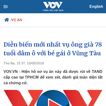
English
VỤ ÁN
/
Diễn biến mới nhất vụ ông già 78
Chính trị
Xã hội
Đảng
Tin 24h
tuổi dâm ô với bé gái ở Vũng Tàu
Tổ chức nhân sự
Dự báo thời tiết
Quốc hội
Giáo dục
Thứ Ba, 15:37, 15/05/2018
Nhận diện sự thật
Dấu ấn VOV
Việc làm
VOV.VN - Hiện hồ sơ vụ án này đã được rút về TAND
Biển đảo
cấp cao tại TPHCM để xem xét, đánh giá toàn diện tất
cả chứng cứ.