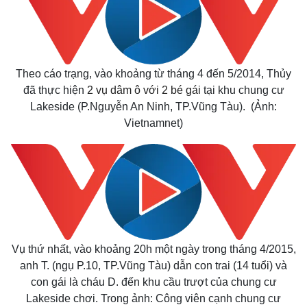
Theo cáo trạng, vào khoảng từ tháng 4 đến 5/2014, Thủy
đã thực hiện
2 vụ dâm ô với 2 bé gái
tại khu chung cư
Lakeside (P.Nguyễn An Ninh, TP.Vũng Tàu). (Ảnh:
Vietnamnet)
Kinh tế
Thị trường
Vụ thứ nhất, vào khoảng 20h một ngày trong tháng 4/2015,
Bất động sản
Giá vàng
anh T. (ngụ P.10, TP.Vũng Tàu) dẫn con trai (14 tuổi) và
Khởi nghiệp
Tiêu dùng
con gái là cháu D. đến khu cầu trượt của chung cư
Tỷ giá
Chứng khoán
Lakeside chơi. Trong ảnh: Công viên cạnh chung cư