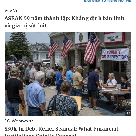
Doanh nghiệp
Công nghệ
Thông tin doanh nghiệp
Sành điệu
Doanh nghiệp 24h
Tin Công nghệ
Doanh nhân
Trải nghiệm
Vì cộng đồng
Chuyển đổi số