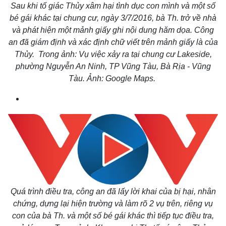
Vụ án
Vũ khí
Sau khi tố giác Thủy xâm hại tình dục con mình và một số
Tin nóng
Việt Nam
bé gái khác tại chung cư, ngày 3/7/2016, bà Th. trở về nhà
Tư vấn luật
Phân tích
và phát hiện một mảnh giấy ghi nội dung hăm dọa. Công
an đã giám định và xác định chữ viết trên mảnh giấy là của
Thủy. Trong ảnh: Vụ việc xảy ra tại chung cư Lakeside,
phường Nguyễn An Ninh, TP Vũng Tàu, Bà Rịa - Vũng
Tàu. Ảnh: Google Maps.
Quá trình điều tra, công an đã lấy lời khai của bị hại, nhân
chứng, dựng lại hiện trường và làm rõ 2 vụ trên, riêng vụ
con của bà Th. và một số bé gái khác thì tiếp tục điều tra,