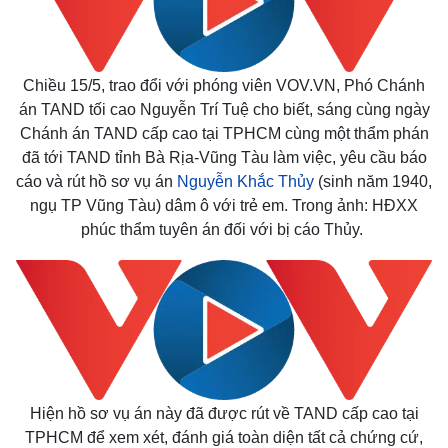
Chiều 15/5, trao đổi với phóng viên VOV.VN, Phó Chánh
án TAND tối cao Nguyễn Trí Tuệ cho biết, sáng cùng ngày
Chánh án TAND cấp cao tại TPHCM cùng một thẩm phán
đã tới TAND tỉnh Bà Rịa-Vũng Tàu làm việc, yêu cầu báo
cáo và rút hồ sơ vụ án
Nguyễn Khắc Thủy
(sinh năm 1940,
ngụ TP Vũng Tàu) dâm ô với trẻ em. Trong ảnh: HĐXX
phúc thẩm tuyên án đối với bị cáo Thủy.
Hiện hồ sơ vụ án này đã được rút về TAND cấp cao tại
TPHCM để xem xét, đánh giá toàn diện tất cả chứng cứ,