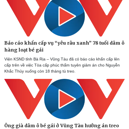
Báo cáo khẩn cấp vụ “yêu râu xanh” 78 tuổi dâm ô
hàng loạt bé gái
Viện KSND tỉnh Bà Rịa – Vũng Tàu đã có báo cáo khẩn cấp lên
cấp trên về việc Tòa cấp phúc thẩm tuyên giảm án cho Nguyễn
Khắc Thủy xuống còn 18 tháng tù treo.
Ông già dâm ô bé gái ở Vũng Tàu hưởng án treo