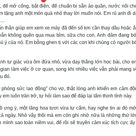
, để mở cổng, bật điện, để chuẩn bị sẵn áo quần, nước nôi ch
m tặng anh một món quà nhỏ thay lời muốn nói. Em rủ anh đi d
ên…
cẩn thận giúp em xem xe máy đã đến số km cần thay dầu hoặc ắ
t, vẫn không quên qua mua bỉm, sữa cho con. Anh đảm đang bó
chú ý của nó. Em bỗng ghen tị với các con khi chúng có người 
ấy anh tự giác vừa ôm đứa nhỏ, vừa dạy thằng lớn học bài, cho 
gian làm việc ở cơ quan, song khi nhiều việc vẫn phải mang v
u đó.
i phóng sức lao động” cho vợ, thật lòng anh khiến em cảm độ
em luôn trăn trở, tự hỏi làm sao để đáp lại tấm thịnh tình này.
ồ ưng ý, một lãng hoa tươi vừa tự cắm, hay nghe tin ai đó mớ
ả ngày. Nhỏ vậy thôi mà em còn ghi nhớ nữa là những thứ lớn
mình sao toàn niềm vui, để rồi sẽ truyền cảm xúc tích cực ấy