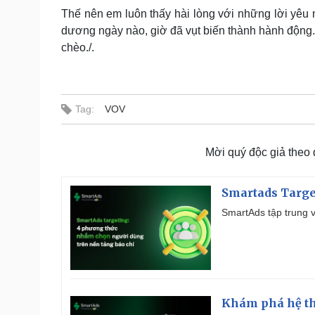
Thế nên em luôn thấy hài lòng với những lời yêu 
dương ngày nào, giờ đã vụt biến thành hành động
chèo./.
Tag:
VOV
Mời quý độc giả theo
Smartads Targe
SmartAds tập trung v
Khám phá hệ th