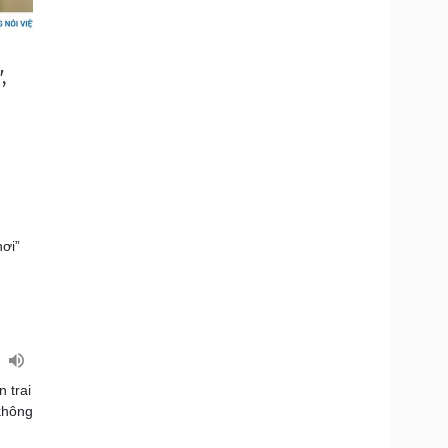
hơi”
?
n trai
 không