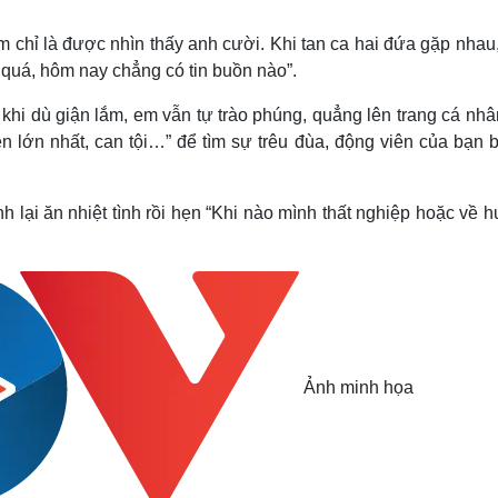
Lịch thi đấu bóng đá
Xe máy
Thế giới thể thao
Tư vấn
m chỉ là được nhìn thấy anh cười. Khi tan ca hai đứa gặp nhau
eSports
V
i quá, hôm nay chẳng có tin buồn nào”.
Hậu trường
khi dù giận lắm, em vẫn tự trào phúng, quẳng lên trang cá nhâ
Văn hóa
Giải trí
D
n lớn nhất, can tội…” để tìm sự trêu đùa, động viên của bạn b
Sân khấu - Điện ảnh
Nghệ sĩ
Văn học
Thời trang
Âm nhạc
Sao Việt
c
 lại ăn nhiệt tình rồi hẹn “Khi nào mình thất nghiệp hoặc về 
Di sản
Ảnh minh họa