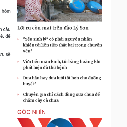
Doanh nghiệp 24h
Tin Công nghệ
Doanh nhân
Trải nghiệm
, hôm
ì cộng đồng
Chuyển đổi số
Lời ru còn mãi trên đảo Lý Sơn
n câu
u lịch
Podcast
è, để
Tư vấn
Câu chuyện thời sự
"Yếu sinh lý" có phải nguyên nhân
Săn Tour
Đọc truyện đêm khuya
khiến tôi liên tiếp thất bại trong chuyện
heck-in
Cửa sổ tình yêu
yêu?
hưu sẽ
Kể chuyện cho bé
Vừa tiền mãn kinh, tôi bàng hoàng khi
Hạt giống tâm hồn
phát hiện đủ thứ bệnh
Dưa hấu hay dưa lưới tốt hơn cho đường
huyết?
Chuyên gia chỉ cách dùng sữa chua để
chăm cây cà chua
GÓC NHÌN