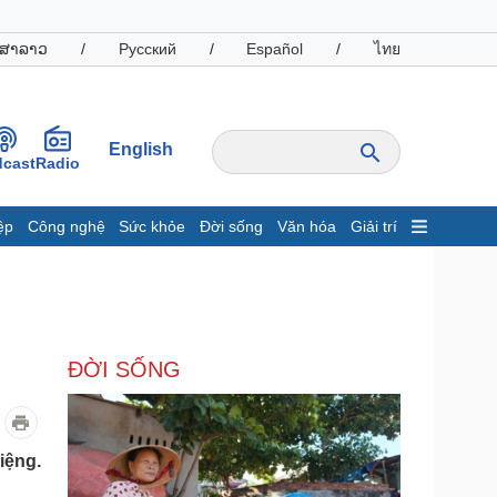
ສາລາວ
/
Русский
/
Español
/
ไทย
English
cast
Radio
ệp
Công nghệ
Sức khỏe
Đời sống
Văn hóa
Giải trí
inh tế
Thị trường
ất động sản
Giá vàng
hởi nghiệp
Tiêu dùng
Tỷ giá
ĐỜI SỐNG
Chứng khoán
Giá cà phê
oanh nghiệp
Công nghệ
iệng.
hông tin doanh nghiệp
Sành điệu