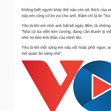
Tin nóng
Việt Nam
Tư vấn luật
Phân tích
Không biết người khác thế nào còn sở thích của e
nào em cũng có tin vui cho anh, thậm chí là tin “Vu
Yêu là khi em nhớ anh bất kể ngày đêm, là những 
Sức khỏe
Đời sống
“Nhà có ba viên kim cương, đang cần thanh lý viê
Dinh dưỡng - món ngon
Nhà đẹp
nhờ họ kéo tinh thần của mình lên.
Cây thuốc
Blog
Sản phụ khoa
Tình yêu - Gia đình
Yêu là khi mỗi sáng em nấu xôi hoặc phở ngon, anh
Nhi khoa
mở quán ăn sáng nhé”.
Nam khoa
Làm đẹp - giảm cân
Phòng mạch online
Ăn sạch sống khỏe
Cải chính