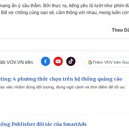
mang ẩn ý sâu thẳm. Bởi thực ra, tiếng yêu lả lướt như phím đ
. Để vợ chồng cùng san sẻ, cảm thông với nhau, mong luôn cứn
Theo Dâ
 dõi VOV.VN trên
Thêm VOV trên Goo
ting: 4 phương thức chọn trên hệ thống quảng cáo
ào việc nhắm đúng đối tượng, đúng ngữ cảnh và thời điểm để tối ưu.
ống Publisher đối tác của SmartAds