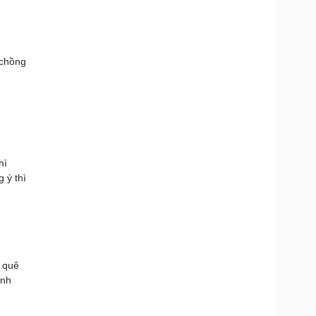
 chồng
hì
 ý thì
Ở quê
ình