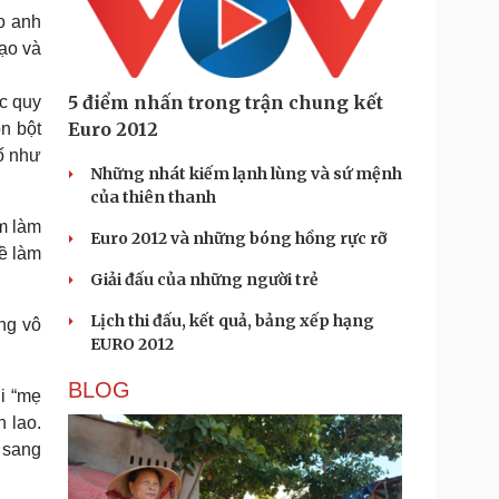
o anh
ạo và
5 điểm nhấn trong trận chung kết
c quy
Euro 2012
n bột
bố như
Những nhát kiếm lạnh lùng và sứ mệnh
của thiên thanh
em làm
Euro 2012 và những bóng hồng rực rỡ
ề làm
Giải đấu của những người trẻ
Lịch thi đấu, kết quả, bảng xếp hạng
ng vô
EURO 2012
BLOG
i “mẹ
 lao.
 sang