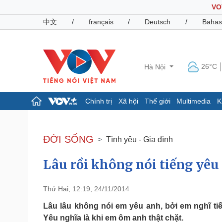
VO
中文
/
français
/
Deutsch
/
Bahas
26°C
Hà Nội
Chính trị
Xã hội
Thế giới
Multimedia
K
Chính trị
Xã hội
Đảng
Tin 24h
ĐỜI SỐNG
Tình yêu - Gia đình
Tổ chức nhân sự
Dự báo thời tiết
Quốc hội
Giáo dục
Lâu rồi không nói tiếng yêu
Nhận diện sự thật
Dấu ấn VOV
Việc làm
Biển đảo
Thứ Hai, 12:19, 24/11/2014
Pháp luật
Quân sự - Quốc phòng
Lâu lâu không nói em yêu anh, bởi em nghĩ tiến
Vụ án
Vũ khí
Yêu nghĩa là khi em ôm anh thật chặt.