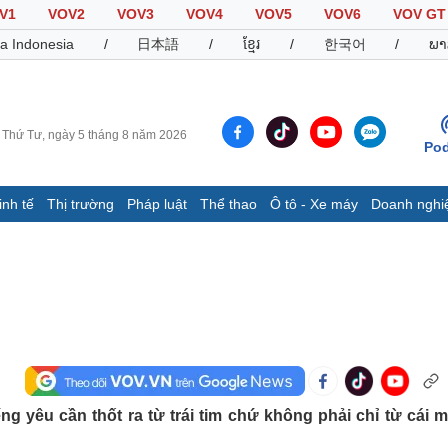
V1
VOV2
VOV3
VOV4
VOV5
VOV6
VOV GT
a Indonesia
/
日本語
/
ខ្មែរ
/
한국어
/
ພາ
Thứ Tư, ngày 5 tháng 8 năm 2026
Pod
inh tế
Thị trường
Pháp luật
Thể thao
Ô tô - Xe máy
Doanh nghi
Thế giới
Multimedia
K
Quan sát
Video
B
Cuộc sống đó đây
Ảnh
K
Hồ sơ
E-Magazine
Infographic
Thể thao
Ô tô - Xe máy
D
g yêu cần thốt ra từ trái tim chứ không phải chỉ từ cái m
Bóng đá
Ô tô
T