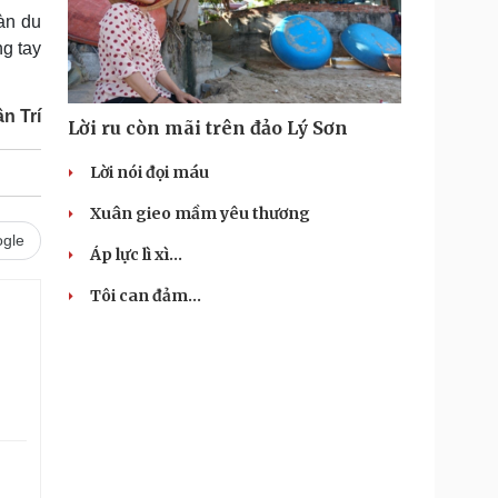
àn du
g tay
n Trí
Lời ru còn mãi trên đảo Lý Sơn
Lời nói đọi máu
Xuân gieo mầm yêu thương
gle
Áp lực lì xì...
Tôi can đảm...