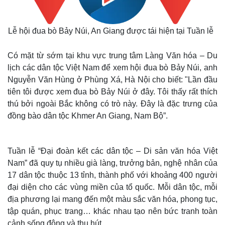
Lễ hội đua bò Bảy Núi, An Giang được tái hiện tại Tuần lễ
Có mặt từ sớm tại khu vực trung tâm Làng Văn hóa – Du
lịch các dân tộc Việt Nam để xem hội đua bò Bảy Núi, anh
Nguyễn Văn Hùng ở Phùng Xá, Hà Nội cho biết: "Lần đầu
tiên tôi được xem đua bò Bảy Núi ở đây. Tôi thấy rất thích
thú bởi ngoài Bắc không có trò này. Đây là đặc trưng của
đồng bào dân tộc Khmer An Giang, Nam Bộ”.
Tuần lễ “Đại đoàn kết các dân tộc – Di sản văn hóa Việt
Nam” đã quy tụ nhiều già làng, trưởng bản, nghệ nhân của
17 dân tộc thuộc 13 tỉnh, thành phố với khoảng 400 người
đại diện cho các vùng miền của tổ quốc. Mỗi dân tộc, mỗi
địa phương lại mang đến một màu sắc văn hóa, phong tục,
tập quán, phục trang… khác nhau tạo nên bức tranh toàn
cảnh sống động và thu hút.