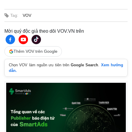
Tag:
VOV
Mời quý độc giả theo dõi VOV.VN trên
Thêm VOV trên Google
Kinh tế
Thị trường
Chọn VOV làm nguồn ưu tiên trên
Google Search
.
Xem hướng
Bất động sản
Giá vàng
dẫn.
Khởi nghiệp
Tiêu dùng
Tỷ giá
Chứng khoán
Giá cà phê