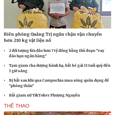
Biên phòng Quảng Trị ngăn chặn vận chuyển
hơn 210 kg vật liệu nổ
2 đối tượng lừa đảo hơn 7 tỷ đồng bằng thủ đoạn "vay
đáo hạn ngân hàng"
Tạm giam cha dượng hành hạ, bắt bé gái 11 tuổi quỳ đến
1 giờ sáng
Bị bắt sau khi qua Campuchia mua súng quân dụng để
"phòng thân"
Bắt giam nữ TikToker Phượng Nguyễn
THỂ THAO