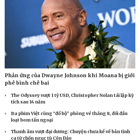
Phản ứng của Dwayne Johnson khi Moana bị giới
phê bình chê bai
The Odyssey vượt 1 tỷ USD, Christopher Nolan tái lập kỳ
tích sau 14 năm
Ba phim Việt cùng “đổ bộ” phòng vé tháng 8, đối đầu
loạt bom tấn ngoại
Thanh âm vượt đại dương: Chuyện chưa kể về bản tình
ca từ chốn ngục tù Côn Đảo