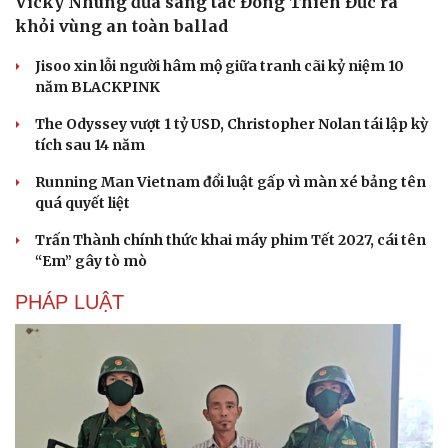
Vicky Nhung đưa sáng tác Đông Thiên Đức ra
khỏi vùng an toàn ballad
Jisoo xin lỗi người hâm mộ giữa tranh cãi kỷ niệm 10
năm BLACKPINK
The Odyssey vượt 1 tỷ USD, Christopher Nolan tái lập kỳ
tích sau 14 năm
Running Man Vietnam đổi luật gấp vì màn xé bảng tên
quá quyết liệt
Trấn Thành chính thức khai máy phim Tết 2027, cái tên
“Em” gây tò mò
PHÁP LUẬT