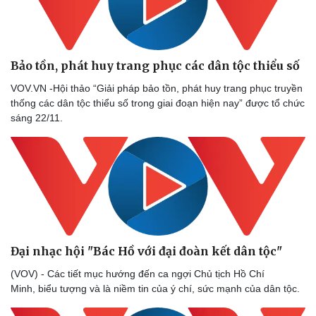
Bảo tồn, phát huy trang phục các dân tộc thiểu số
VOV.VN -Hội thảo “Giải pháp bảo tồn, phát huy trang phục truyền
thống các dân tộc thiểu số trong giai đoạn hiện nay” được tổ chức
sáng 22/11.
Doanh nghiệp
Công nghệ
Thông tin doanh nghiệp
Sành điệu
Doanh nghiệp 24h
Tin Công nghệ
Doanh nhân
Trải nghiệm
Vì cộng đồng
Chuyển đổi số
Đại nhạc hội "Bác Hồ với đại đoàn kết dân tộc"
(VOV) - Các tiết mục hướng đến ca ngợi Chủ tịch Hồ Chí
Minh, biểu tượng và là niềm tin của ý chí, sức mạnh của dân tộc.