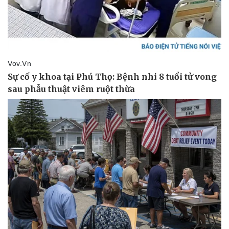
Pháp luật
Quân sự - Quốc phòng
Vụ án
Vũ khí
Tin nóng
Việt Nam
Tư vấn luật
Phân tích