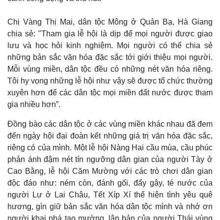
Chị Vàng Thị Mai, dân tộc Mông ở Quản Bạ, Hà Giang
chia sẻ: "Tham gia lễ hội là dịp để mọi người được giao
lưu và học hỏi kinh nghiệm. Mọi người có thể chia sẻ
những bản sắc văn hóa đặc sắc tới giới thiệu mọi người.
Mỗi vùng miền, dân tộc đều có những nét văn hóa riêng.
Tôi hy vọng những lễ hội như vậy sẽ được tổ chức thường
xuyên hơn để các dân tộc mọi miền đất nước được tham
gia nhiều hơn”.
Thế giới
Multimedia
Quan sát
Video
Đồng bào các dân tộc ở các vùng miền khác nhau đã đem
Cuộc sống đó đây
Ảnh
đến ngày hội đại đoàn kết những giá trị văn hóa đặc sắc,
Hồ sơ
E-Magazine
riêng có của mình. Một lễ hội Nàng Hai cầu mùa, cầu phúc
Infographic
phản ánh đậm nét tín ngưỡng dân gian của người Tày ở
Cao Bằng, lễ hội Căm Mường với các trò chơi dân gian
độc đáo như: ném còn, đánh gối, đẩy gậy, té nước của
người Lự ở Lai Châu, Tết Xíp Xí thể hiện tình yêu quê
hương, gìn giữ bản sắc văn hóa dân tộc mình và nhớ ơn
người khai phá tạo mường, lập bản của người Thái vùng