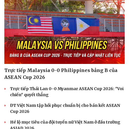
Du lịch
Podcast
Tư vấn
Câu chuyện thời sự
Trực tiếp Malaysia 0-0 Philippines bảng B của
Săn Tour
Đọc truyện đêm khuya
ASEAN Cup 2026
check-in
Cửa sổ tình yêu
Kể chuyện cho bé
Trực tiếp Thái Lan 0-0 Myanmar ASEAN Cup 2026: "Voi
Hạt giống tâm hồn
chiến" quyết thắng
ĐT Việt Nam tập hồi phục chuẩn bị cho bán kết ASEAN
Cup 2026
Hé lộ mục tiêu của đội tuyển nữ Việt Nam ở đấu trường
ASIAD 2026