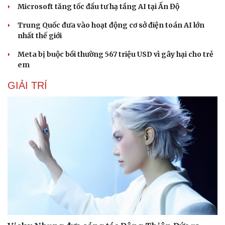
Microsoft tăng tốc đầu tư hạ tầng AI tại Ấn Độ
Trung Quốc đưa vào hoạt động cơ sở điện toán AI lớn
nhất thế giới
Meta bị buộc bồi thường 567 triệu USD vì gây hại cho trẻ
em
GIẢI TRÍ
Văn hóa
Giải trí
Sân khấu - Điện ảnh
Nghệ sĩ
Văn học
Thời trang
Âm nhạc
Sao Việt
Di sản