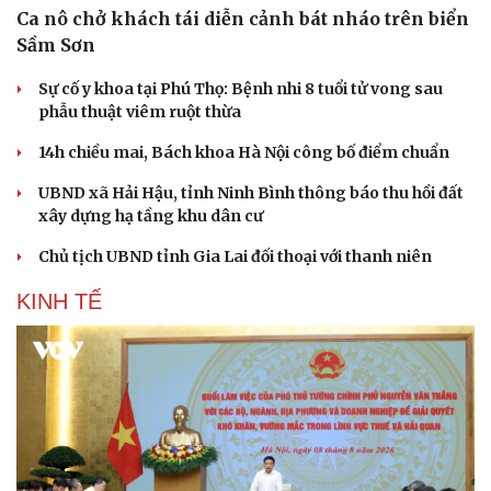
Ca nô chở khách tái diễn cảnh bát nháo trên biển
Sầm Sơn
Sự cố y khoa tại Phú Thọ: Bệnh nhi 8 tuổi tử vong sau
phẫu thuật viêm ruột thừa
14h chiều mai, Bách khoa Hà Nội công bố điểm chuẩn
UBND xã Hải Hậu, tỉnh Ninh Bình thông báo thu hồi đất
xây dựng hạ tầng khu dân cư
Cải chính
Chủ tịch UBND tỉnh Gia Lai đối thoại với thanh niên
KINH TẾ