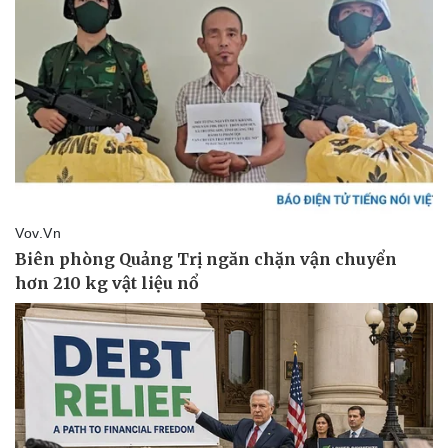
Thể thao
Ô tô - Xe máy
Bóng đá
Ô tô
Lịch thi đấu bóng đá
Xe máy
Thế giới thể thao
Tư vấn
eSports
Hậu trường