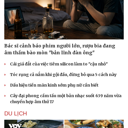
Sức khỏe
Đời sống
Bác sĩ cảnh báo phim người lớn, rượu bia đang
âm thầm bào mòn "bản lĩnh đàn ông"
Dinh dưỡng - món ngon
Nhà đẹp
Cây thuốc
Blog
Cái giá đắt của việc tiêm silicon làm to "cậu nhỏ"
Sản phụ khoa
Tình yêu - Gia đình
Nhi khoa
Tóc rụng cả nắm khi gội đầu, đừng bỏ qua 5 cách này
Nam khoa
Làm đẹp - giảm cân
Dấu hiệu tiền mãn kinh sớm phụ nữ cần biết
Phòng mạch online
Ăn sạch sống khỏe
Cây đại phong cầm tấu một bản nhạc suốt 639 năm vừa
chuyển hợp âm thứ 17
DU LỊCH