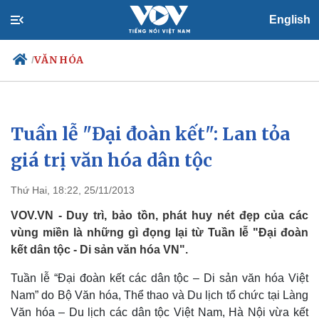
English
VĂN HÓA
/
Tuần lễ "Đại đoàn kết": Lan tỏa
Chính trị
Xã hội
Đảng
Tin 24h
giá trị văn hóa dân tộc
Tổ chức nhân sự
Dự báo thời tiết
Quốc hội
Giáo dục
Thứ Hai, 18:22, 25/11/2013
Nhận diện sự thật
Dấu ấn VOV
Việc làm
VOV.VN - Duy trì, bảo tồn, phát huy nét đẹp của các
Biển đảo
vùng miền là những gì đọng lại từ Tuần lễ "Đại đoàn
kết dân tộc - Di sản văn hóa VN".
Tuần lễ “Đại đoàn kết các dân tộc – Di sản văn hóa Việt
Nam” do Bộ Văn hóa, Thể thao và Du lịch tổ chức tại Làng
Văn hóa – Du lịch các dân tộc Việt Nam, Hà Nội vừa kết