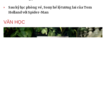
Sau kỷ lục phòng vé, Sony hé lộ tương lai của Tom
Holland với Spider-Man
VĂN HỌC
Cuốn sách giúp người bận rộn thoát khỏi vòng
xoáy kiệt sức
"Bẫy bản năng - Trực giác của bạn không đáng tin