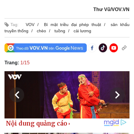
Thư Vũ/VOV.VN
Tag:
VOV
Bí mật triều đại phép thuật
sân khấu
truyền thống
chèo
tuồng
cải lương
Trang:
1/15
Thế giới
Multimedia
Quan sát
Video
Cuộc sống đó đây
Ảnh
Hồ sơ
E-Magazine
Infographic