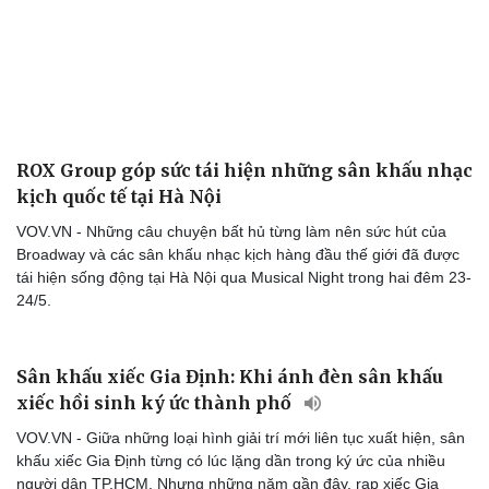
ROX Group góp sức tái hiện những sân khấu nhạc
kịch quốc tế tại Hà Nội
VOV.VN - Những câu chuyện bất hủ từng làm nên sức hút của
Broadway và các sân khấu nhạc kịch hàng đầu thế giới đã được
tái hiện sống động tại Hà Nội qua Musical Night trong hai đêm 23-
24/5.
Du lịch
Podcast
Tư vấn
Câu chuyện thời sự
Sân khấu xiếc Gia Định: Khi ánh đèn sân khấu
Săn Tour
Đọc truyện đêm khuya
xiếc hồi sinh ký ức thành phố
check-in
Cửa sổ tình yêu
VOV.VN - Giữa những loại hình giải trí mới liên tục xuất hiện, sân
Kể chuyện cho bé
khấu xiếc Gia Định từng có lúc lặng dần trong ký ức của nhiều
Hạt giống tâm hồn
người dân TP.HCM. Nhưng những năm gần đây, rạp xiếc Gia