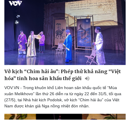
Sức khỏe
Đời sống
Dinh dưỡng - món ngon
Nhà đẹp
Cây thuốc
Blog
Sản phụ khoa
Tình yêu - Gia đình
Nhi khoa
Nam khoa
Vở kịch “Chim hải âu”: Phép thử khả năng “Việt
Làm đẹp - giảm cân
hóa” tinh hoa sân khấu thế giới
Phòng mạch online
Ăn sạch sống khỏe
VOV.VN - Trong khuôn khổ Liên hoan sân khấu quốc tế “Mùa
xuân Melikhovo” lần thứ 26 diễn ra từ ngày 22 đến 31/5, tối qua
(27/5), tại Nhà hát kịch Podolsk, vở kịch “Chim hải âu” của Việt
Nam được khán giả Nga nồng nhiệt đón nhận.