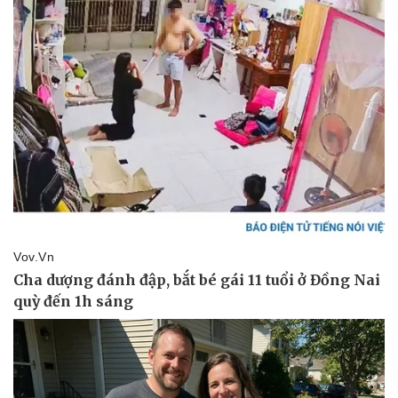
Trình diễn vào các tối thứ Bảy từ ngày 30/5-20/6 tại rạp
Hồng Hà (Hà Nội), chương trình tạp kỹ "Bí mật triều đại
phép thuật" mở ra không gian sân khấu giàu màu sắc, nơi
nghệ thuật truyền thống được kết hợp cùng yếu tố kỳ ảo,
phiêu lưu và tương tác hiện đại để tạo nên một “món ăn
tinh thần” mới dành cho khán giả trẻ.
Kinh tế
Thị trường
Bất động sản
Giá vàng
Khởi nghiệp
Tiêu dùng
Tỷ giá
Chứng khoán