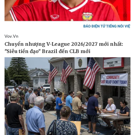
Tin nóng
Việt Nam
Tư vấn luật
Phân tích
Thể thao
Ô tô - Xe máy