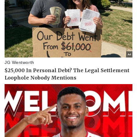
Giá cà phê
Pháp luật
Quân sự - Quốc phòng
Vụ án
Vũ khí