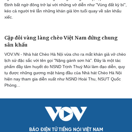
Định bất ngờ đông trở lại với những vở diễn như "Vùng đất kỳ bí",
kéo cả người trẻ lẫn những khán giả lớn tuổi quay về sân khấu
xiếc.
Cặp đôi vàng làng chèo Việt Nam đứng chung
sân khấu
VOV.VN - Nhà hát Chèo Hà Nội vừa cho ra mắt khán giả vở chèo
lịch sử đặc sắc với tên gọi "Nặng gánh sơn hà". Đây là một tác
phẩm đầy tâm huyết do NSND Trịnh Thuý Mùi làm đạo diễn, quy
tụ được những gương mặt hàng đầu của Nhà hát Chèo Hà Nội
hiện nay tham gia diễn xuất như NSND Hoài Thu, NSƯT Quốc
Phòng...
Cải chính
BÁO ĐIỆN TỬ TIẾNG NÓI VIỆT NAM