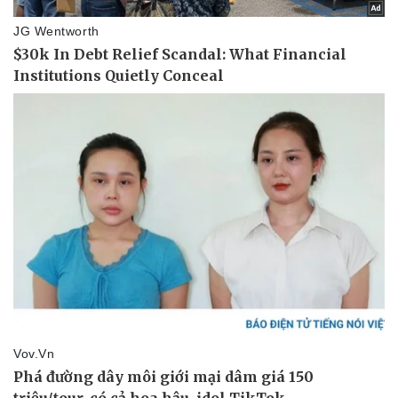
Bóng đá
Ô tô
Lịch thi đấu bóng đá
Xe máy
Thế giới thể thao
Tư vấn
eSports
Hậu trường