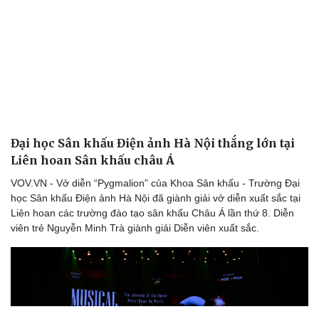
Đại học Sân khấu Điện ảnh Hà Nội thắng lớn tại
Liên hoan Sân khấu châu Á
VOV.VN - Vở diễn “Pygmalion” của Khoa Sân khấu - Trường Đại
Văn hóa
Giải trí
học Sân khấu Điện ảnh Hà Nội đã giành giải vở diễn xuất sắc tại
Sân khấu - Điện ảnh
Nghệ sĩ
Liên hoan các trường đào tạo sân khấu Châu Á lần thứ 8. Diễn
Văn học
Thời trang
viên trẻ Nguyễn Minh Trà giành giải Diễn viên xuất sắc.
Âm nhạc
Sao Việt
Di sản