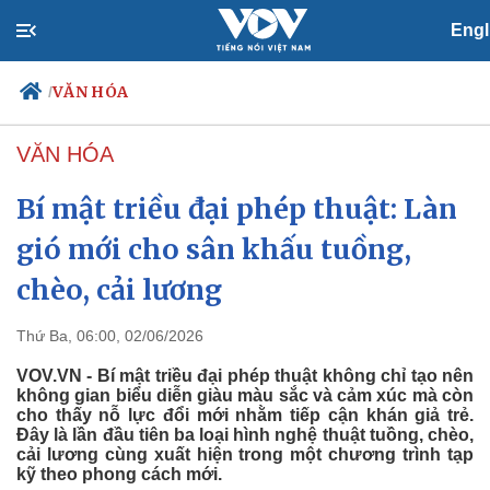
Engl
VĂN HÓA
/
VĂN HÓA
Bí mật triều đại phép thuật: Làn
Chính trị
Xã hội
Đảng
Tin 24h
gió mới cho sân khấu tuồng,
Tổ chức nhân sự
Dự báo thời tiết
chèo, cải lương
Quốc hội
Giáo dục
Nhận diện sự thật
Dấu ấn VOV
Việc làm
Thứ Ba, 06:00, 02/06/2026
Biển đảo
VOV.VN - Bí mật triều đại phép thuật không chỉ tạo nên
không gian biểu diễn giàu màu sắc và cảm xúc mà còn
cho thấy nỗ lực đổi mới nhằm tiếp cận khán giả trẻ.
Đây là lần đầu tiên ba loại hình nghệ thuật tuồng, chèo,
cải lương cùng xuất hiện trong một chương trình tạp
kỹ theo phong cách mới.