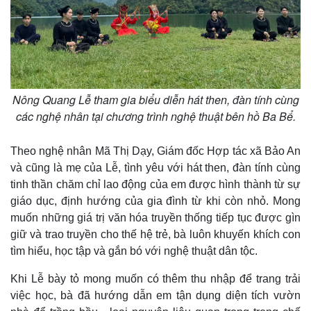
Giá cà phê
Nông Quang Lễ tham gia biểu diễn hát then, đàn tính cùng
các nghệ nhân tại chương trình nghệ thuật bên hồ Ba Bể.
Theo nghệ nhân Mã Thị Dạy, Giám đốc Hợp tác xã Bảo An
và cũng là mẹ của Lễ, tình yêu với hát then, đàn tính cùng
tinh thần chăm chỉ lao động của em được hình thành từ sự
giáo dục, định hướng của gia đình từ khi còn nhỏ. Mong
muốn những giá trị văn hóa truyền thống tiếp tục được gìn
giữ và trao truyền cho thế hệ trẻ, bà luôn khuyến khích con
tìm hiểu, học tập và gắn bó với nghệ thuật dân tộc.
Khi Lễ bày tỏ mong muốn có thêm thu nhập để trang trải
việc học, bà đã hướng dẫn em tận dụng diện tích vườn