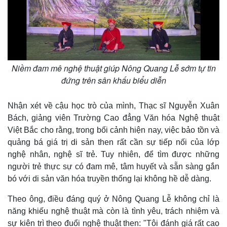
Vụ án
Vũ khí
Tin nóng
Việt Nam
Tư vấn luật
Phân tích
Niềm đam mê nghệ thuật giúp Nông Quang Lễ sớm tự tin
đứng trên sân khấu biểu diễn
Nhận xét về cậu học trò của mình, Thạc sĩ Nguyễn Xuân
Bách, giảng viên Trường Cao đẳng Văn hóa Nghệ thuật
Việt Bắc cho rằng, trong bối cảnh hiện nay, việc bảo tồn và
quảng bá giá trị di sản then rất cần sự tiếp nối của lớp
nghệ nhân, nghệ sĩ trẻ. Tuy nhiên, để tìm được những
người trẻ thực sự có đam mê, tâm huyết và sẵn sàng gắn
bó với di sản văn hóa truyền thống lại không hề dễ dàng.
Theo ông, điều đáng quý ở Nông Quang Lễ không chỉ là
năng khiếu nghệ thuật mà còn là tình yêu, trách nhiệm và
sự kiên trì theo đuổi nghệ thuật then: "Tôi đánh giá rất cao