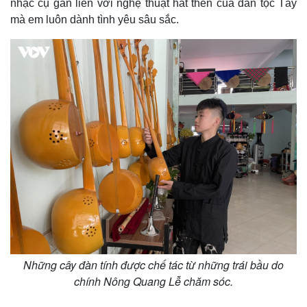
nhạc cụ gắn liền với nghệ thuật hát then của dân tộc Tày
e
mà em luôn dành tình yêu sâu sắc.
Những cây đàn tính được chế tác từ những trái bầu do
chính Nông Quang Lễ chăm sóc.