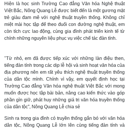
Hiện là học sinh Trường Cao đẳng Văn hóa Nghệ thuật
Việt Bắc, Nông Quang Lễ được biết đến là một gương mặt
trẻ giàu đam mê với nghệ thuật truyền thống. Không chỉ
miệt mài học tập để theo đuổi con đường nghệ thuật, em
còn tích cực lao động, cùng gia đình phát triển kinh tế từ
chính những nguyên liệu phục vụ việc chế tác đàn tính.
"Từ nhỏ, em đã được tiếp xúc với những làn điệu then,
tiếng đàn tính trong các dịp lễ hội và sinh hoạt văn hóa của
địa phương nên em rất yêu thích nghệ thuật truyền thống
của dân tộc mình. Chính vì vậy, em quyết định học tại
Thế giới
Multimedia
Trường Cao đẳng Văn hóa nghệ thuật Việt Bắc với mong
Quan sát
Video
muốn được học tập bài bản, nâng cao kiến thức vào góp
Cuộc sống đó đây
Ảnh
phần gìn giữ, phát huy những giá trị văn hóa truyền thống
Hồ sơ
E-Magazine
của dân tộc”, Nông Quang Lễ chia sẻ
Infographic
Sinh ra trong gia đình có truyền thống gắn bó với văn hóa
dân tộc, Nông Quang Lễ lớn lên cùng tiếng đàn tính và