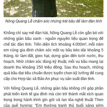
Nông Quang Lễ chăm sóc những trái bầu để làm đàn tính
Không chỉ say mê đàn hát, Nông Quang Lễ còn gắn bó với
những giàn bầu xanh - nguồn nguyên liệu quan trọng để
chế tác đàn tính. Trên diện tích khoảng 4.000m², mỗi năm
em cùng gia đình chăm sóc một vụ bầu kéo dài khoảng 5
tháng, từ làm đất, gieo hạt, dựng giàn đến tưới nước, thu
hoạch. Nhờ chăm sóc đúng kỹ thuật, mỗi vụ bầu mang lại
doanh thu khoảng 250 triệu đồng. Sau thu hoạch, những
quả bầu đạt tiêu chuẩn được tuyển chọn kỹ lưỡng để cung
cấp cho Hợp tác xã Bảo An phục vụ sản xuất đàn tính.
Với Nông Quang Lễ, những giàn bầu không chỉ góp phần
phát triển kinh tế gia đình mà còn trở thành mắt xích quan
trọng trong hành trình gìn giữ và lan tỏa nghệ thuật Then
của quê hương: “Em thường tranh thủ buổi sáng sớm