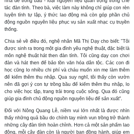
nhà để trồng bầu - loại nguyên liệu quan trọng trong chế
tác đàn tính. Theo bà, việc làm này không chỉ giúp con rèn
luyện tính tự lập, ý thức lao động mà còn góp phần chủ
động nguồn nguyên liệu phục vụ sản xuất nhạc cụ truyền
thống.
Chia sẻ về điều đó, nghệ nhân Mã Thị Dạy cho biết: "Tôi
được sinh ra trong một gia đình yêu nghệ thuật, đặc biệt là
môn nghệ thuật hát then đàn tính. Tôi cũng dạy con chơi
đàn và hát then để bảo tồn văn hóa dân tộc. Các con đi
học cũng lo nhiều chi phí và cháu muốn xin mẹ làm thêm
để kiếm thêm thu nhập. Qua suy nghĩ, tôi thấy còn vườn
nên đã gợi ý con tự trồng bầu để kiếm thêm thu nhập, lo
cho việc học tập, trang trải trong cuộc sống. Qua đó cũng
giúp gia đình chủ động nguồn nguyên liệu để sản xuất”.
Đối với Nông Quang Lễ, niềm vui lớn nhất là được nhìn
thấy những quả bầu do chính tay mình vun trồng trở thành
những cây đàn tính hoàn chỉnh. Hơn cả một sản phẩm lao
động, mỗi cây đàn còn là người bạn đồng hành, giúp em