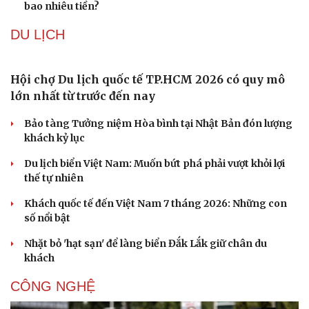
Cây đại phong cầm tấu một bản nhạc suốt 639 năm vừa
chuyển hợp âm thứ 17
Hôm nay vào tiết lập Thu 2026: Thời tiết sẽ thay đổi ra
sao?
Bôi nhọ trên mạng: Thế giới xử lý người tung tin xúc
phạm thế nào?
Chi phí xây nhà mái Nhật 1 tầng 3 phòng ngủ 100m2 hết
bao nhiêu tiền?
DU LỊCH