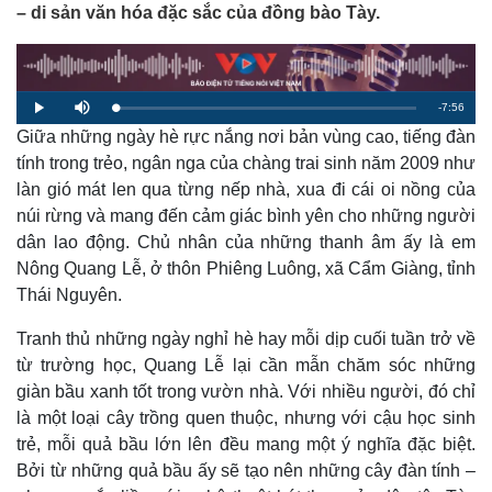
– di sản văn hóa đặc sắc của đồng bào Tày.
R
-
7:56
L
P
M
o
l
u
a
Giữa những ngày hè rực nắng nơi bản vùng cao, tiếng đàn
a
t
e
d
y
e
e
tính trong trẻo, ngân nga của chàng trai sinh năm 2009 như
d
m
:
làn gió mát len qua từng nếp nhà, xua đi cái oi nồng của
1
.
a
2
núi rừng và mang đến cảm giác bình yên cho những người
9
%
dân lao động. Chủ nhân của những thanh âm ấy là em
i
Nông Quang Lễ, ở thôn Phiêng Luông, xã Cẩm Giàng, tỉnh
n
Thái Nguyên.
i
Tranh thủ những ngày nghỉ hè hay mỗi dịp cuối tuần trở về
n
từ trường học, Quang Lễ lại cần mẫn chăm sóc những
g
giàn bầu xanh tốt trong vườn nhà. Với nhiều người, đó chỉ
T
là một loại cây trồng quen thuộc, nhưng với cậu học sinh
i
trẻ, mỗi quả bầu lớn lên đều mang một ý nghĩa đặc biệt.
Bởi từ những quả bầu ấy sẽ tạo nên những cây đàn tính –
m