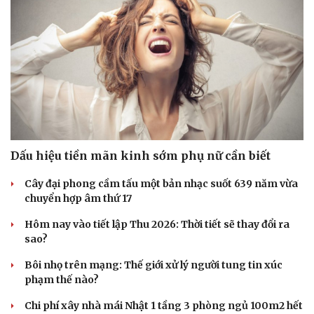
Tham khảo ngay trọn bộ hướng dẫn cách tạo một chiến dịch
Hạt giống tâm hồn
quảng cáo mới trên SmartAds.
| SmartAds
ĐỜI SỐNG
Dấu hiệu tiền mãn kinh sớm phụ nữ cần biết