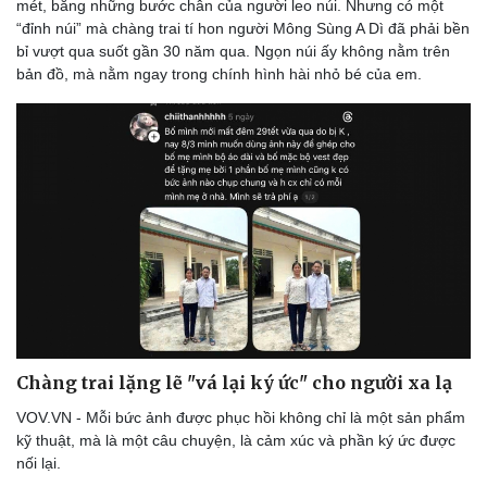
mét, bằng những bước chân của người leo núi. Nhưng có một
“đỉnh núi” mà chàng trai tí hon người Mông Sùng A Dì đã phải bền
bỉ vượt qua suốt gần 30 năm qua. Ngọn núi ấy không nằm trên
bản đồ, mà nằm ngay trong chính hình hài nhỏ bé của em.
Văn hóa
Giải trí
Sân khấu - Điện ảnh
Nghệ sĩ
Văn học
Thời trang
Chàng trai lặng lẽ "vá lại ký ức" cho người xa lạ
Âm nhạc
Sao Việt
VOV.VN - Mỗi bức ảnh được phục hồi không chỉ là một sản phẩm
Di sản
kỹ thuật, mà là một câu chuyện, là cảm xúc và phần ký ức được
nối lại.