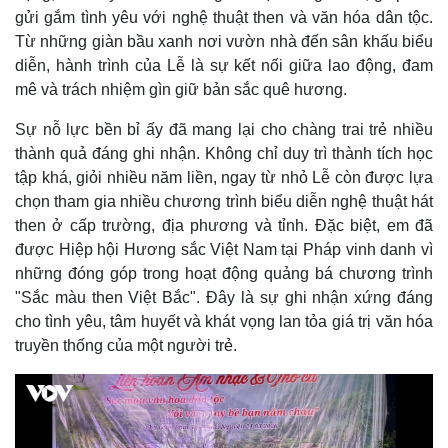
gửi gắm tình yêu với nghệ thuật then và văn hóa dân tộc.
Từ những giàn bầu xanh nơi vườn nhà đến sân khấu biểu
diễn, hành trình của Lễ là sự kết nối giữa lao động, đam
mê và trách nhiệm gìn giữ bản sắc quê hương.
Sự nỗ lực bền bỉ ấy đã mang lại cho chàng trai trẻ nhiều
thành quả đáng ghi nhận. Không chỉ duy trì thành tích học
tập khá, giỏi nhiều năm liền, ngay từ nhỏ Lễ còn được lựa
chọn tham gia nhiều chương trình biểu diễn nghệ thuật hát
then ở cấp trường, địa phương và tỉnh. Đặc biệt, em đã
được Hiệp hội Hương sắc Việt Nam tại Pháp vinh danh vì
những đóng góp trong hoạt động quảng bá chương trình
"Sắc màu then Việt Bắc". Đây là sự ghi nhận xứng đáng
cho tình yêu, tâm huyết và khát vọng lan tỏa giá trị văn hóa
truyền thống của một người trẻ.
Pháp luật
Quân sự - Quốc phòng