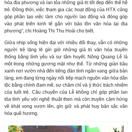
hóa địa phương và lan tỏa những giá trị tốt đẹp đến thế hệ
trẻ. Đồng thời, việc tham gia các hoạt động của HTX cũng
góp phần tạo việc làm cho người lao động và đóng góp
vào phát triển kinh tế gắn với bảo tồn văn hóa tại địa
phương”, chị Hoàng Thị Thu Hoài cho biết.
Giữa nhịp sống hiện đại với nhiều đổi thay, vẫn có những
người trẻ lặng lẽ gìn giữ những giá trị văn hóa truyền
thống bằng tình yêu và sự tâm huyết. Nông Quang Lễ là
một trong những gương mặt như thế. Từ những giàn bầu
xanh nơi vườn nhà đến tiếng đàn tính ngân vang giữa bản
làng, em đang từng ngày nối tiếp mạch nguồn văn hóa dân
tộc bằng chính đam mê, sự chăm chỉ và ý thức trách nhiệm
của tuổi trẻ. Câu chuyện của Lễ không chỉ góp phần lan
tỏa tình yêu với nghệ thuật then mà còn truyền cảm hứng
về khát vọng vươn lên, gìn giữ và phát huy bản sắc văn
hóa quê hương.