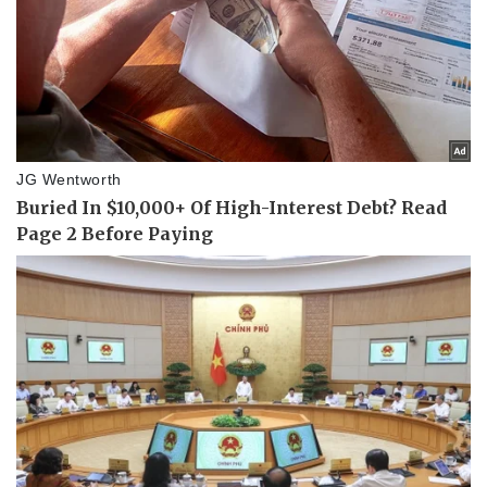
Sức khỏe
Đời sống
Dinh dưỡng - món ngon
Nhà đẹp
Cây thuốc
Blog
Sản phụ khoa
Tình yêu - Gia đình
Nhi khoa
Nam khoa
Làm đẹp - giảm cân
Phòng mạch online
Ăn sạch sống khỏe