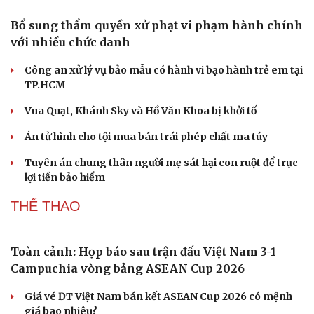
Internet luôn ổn định
GIẢI TRÍ
Sao Việt 7-8: Tiểu Vy khiến fan xuýt xoa với bộ
ảnh mới
Cặp đôi Tom Holland và Zendaya đã bí mật kết hôn tại
dinh thự ở Surrey?