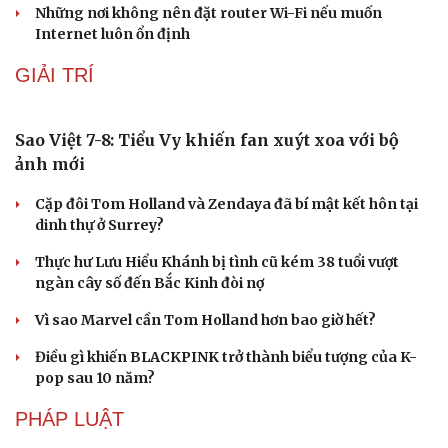
Microsoft tăng tốc đầu tư hạ tầng AI tại Ấn Độ
Trung Quốc đưa vào hoạt động cơ sở điện toán AI lớn
nhất thế giới
Meta bị buộc bồi thường 567 triệu USD vì gây hại cho trẻ
em
ChatGPT miễn phí được “cởi trói”, OpenAI thêm loạt
tính năng AI mới
Những nơi không nên đặt router Wi-Fi nếu muốn