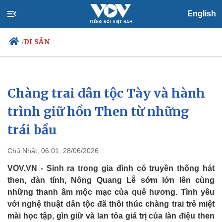
English
DI SẢN
/
Chàng trai dân tộc Tày và hành
Chính trị
Xã hội
Đảng
Tin 24h
trình giữ hồn Then từ những
Tổ chức nhân sự
Dự báo thời tiết
trái bầu
Quốc hội
Giáo dục
Nhận diện sự thật
Dấu ấn VOV
Việc làm
Chủ Nhật, 06:01, 28/06/2026
Biển đảo
VOV.VN - Sinh ra trong gia đình có truyền thống hát
then, đàn tính, Nông Quang Lễ sớm lớn lên cùng
những thanh âm mộc mạc của quê hương. Tình yêu
với nghệ thuật dân tộc đã thôi thúc chàng trai trẻ miệt
mài học tập, gìn giữ và lan tỏa giá trị của làn điệu then