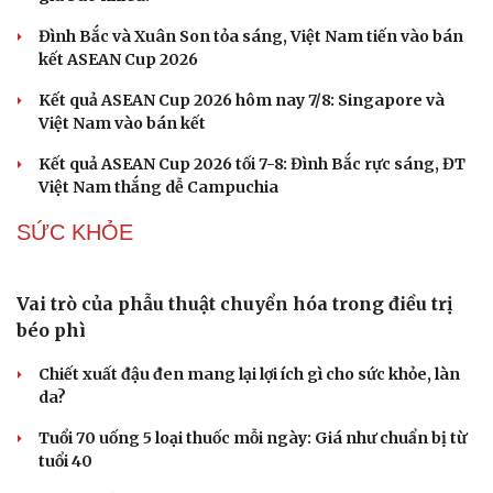
Thực hư Lưu Hiểu Khánh bị tình cũ kém 38 tuổi vượt
ngàn cây số đến Bắc Kinh đòi nợ
Vì sao Marvel cần Tom Holland hơn bao giờ hết?
Điều gì khiến BLACKPINK trở thành biểu tượng của K-
pop sau 10 năm?
PHÁP LUẬT
Bổ sung thẩm quyền xử phạt vi phạm hành chính
với nhiều chức danh
Công an xử lý vụ bảo mẫu có hành vi bạo hành trẻ em tại
TP.HCM
Vua Quạt, Khánh Sky và Hồ Văn Khoa bị khởi tố
Án tử hình cho tội mua bán trái phép chất ma túy
Tuyên án chung thân người mẹ sát hại con ruột để trục
lợi tiền bảo hiểm