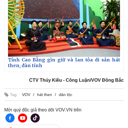
Thể thao
Ô tô - Xe máy
Bóng đá
Ô tô
Lịch thi đấu bóng đá
Xe máy
Thế giới thể thao
Tư vấn
eSports
Hậu trường
Tỉnh Cao Bằng gìn giữ và lan tỏa di sản hát
then, đàn tính
CTV Thúy Kiều - Công Luận/VOV Đông Bắc
Tag:
VOV
hát then
dân tộc
Mời quý độc giả theo dõi VOV.VN trên