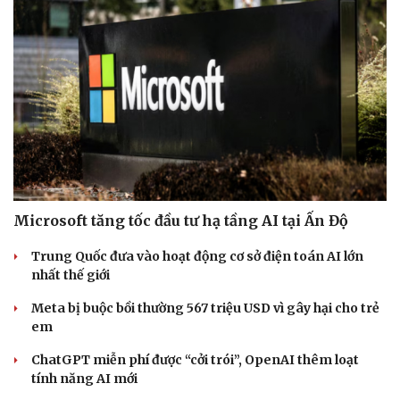
Hội chợ Du lịch quốc tế TP.HCM 2026 có quy mô
lớn nhất từ trước đến nay
Bảo tàng Tưởng niệm Hòa bình tại Nhật Bản đón lượng
khách kỷ lục
Du lịch biển Việt Nam: Muốn bứt phá phải vượt khỏi lợi
thế tự nhiên
Khách quốc tế đến Việt Nam 7 tháng 2026: Những con
số nổi bật
Nhặt bỏ 'hạt sạn' để làng biển Đắk Lắk giữ chân du
khách
CÔNG NGHỆ
Cải chính