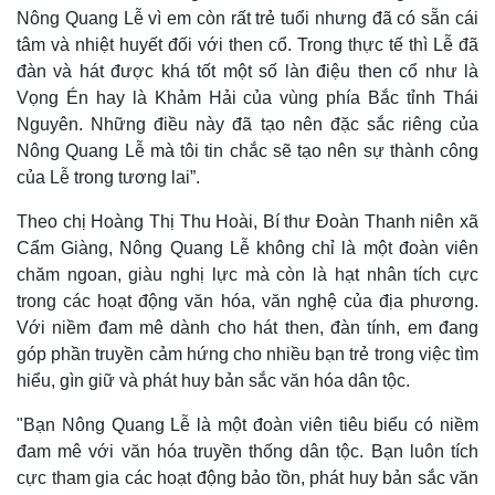
Nông Quang Lễ vì em còn rất trẻ tuổi nhưng đã có sẵn cái
tâm và nhiệt huyết đối với then cổ. Trong thực tế thì Lễ đã
đàn và hát được khá tốt một số làn điệu then cổ như là
Vọng Én hay là Khảm Hải của vùng phía Bắc tỉnh Thái
Nguyên. Những điều này đã tạo nên đặc sắc riêng của
Nông Quang Lễ mà tôi tin chắc sẽ tạo nên sự thành công
của Lễ trong tương lai”.
Theo chị Hoàng Thị Thu Hoài, Bí thư Đoàn Thanh niên xã
Cẩm Giàng, Nông Quang Lễ không chỉ là một đoàn viên
chăm ngoan, giàu nghị lực mà còn là hạt nhân tích cực
trong các hoạt động văn hóa, văn nghệ của địa phương.
Với niềm đam mê dành cho hát then, đàn tính, em đang
góp phần truyền cảm hứng cho nhiều bạn trẻ trong việc tìm
hiểu, gìn giữ và phát huy bản sắc văn hóa dân tộc.
"Bạn Nông Quang Lễ là một đoàn viên tiêu biểu có niềm
đam mê với văn hóa truyền thống dân tộc. Bạn luôn tích
cực tham gia các hoạt động bảo tồn, phát huy bản sắc văn