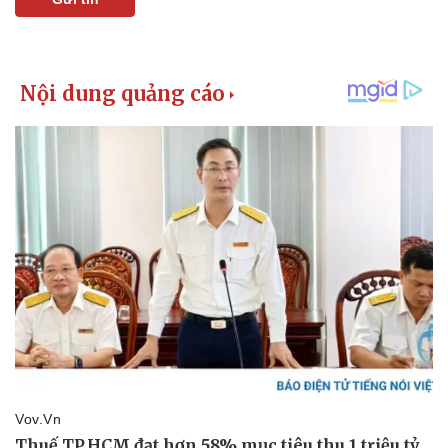
Doanh nghiệp
Công nghệ
Thông tin doanh nghiệp
Sành điệu
Doanh nghiệp 24h
Tin Công nghệ
Doanh nhân
Trải nghiệm
Vì cộng đồng
Chuyển đổi số