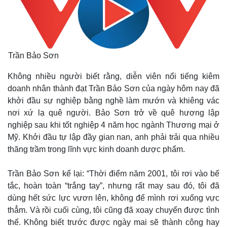
Trần Bảo Sơn
Không nhiều người biết rằng, diễn viên nổi tiếng kiêm
doanh nhân thành đạt Trần Bảo Sơn của ngày hôm nay đã
khởi đầu sự nghiệp bằng nghề làm mướn và khiêng vác
nơi xứ lạ quê người. Bảo Sơn trở về quê hương lập
nghiệp sau khi tốt nghiệp 4 năm học ngành Thương mại ở
Mỹ. Khởi đầu tự lập đầy gian nan, anh phải trải qua nhiều
thăng trầm trong lĩnh vực kinh doanh dược phẩm.
Thế giới
Multimedia
Quan sát
Video
Trần Bảo Sơn kể lại: “Thời điểm năm 2001, tôi rơi vào bế
Cuộc sống đó đây
Ảnh
tắc, hoàn toàn “trắng tay”, nhưng rất may sau đó, tôi đã
Hồ sơ
E-Magazine
dùng hết sức lực vươn lên, không để mình rơi xuống vực
Infographic
thẳm. Và rồi cuối cùng, tôi cũng đã xoay chuyển được tình
thế. Không biết trước được ngày mai sẽ thành công hay