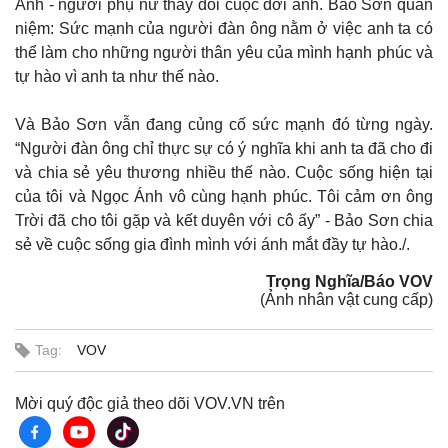
Ánh - người phụ nữ thay đổi cuộc đời anh. Bảo Sơn quan
Chứng khoán
niệm: Sức mạnh của người đàn ông nằm ở việc anh ta có
Giá cà phê
thể làm cho những người thân yêu của mình hạnh phúc và
tự hào vì anh ta như thế nào.
Và Bảo Sơn vẫn đang củng cố sức mạnh đó từng ngày.
“Người đàn ông chỉ thực sự có ý nghĩa khi anh ta đã cho đi
và chia sẻ yêu thương nhiều thế nào. Cuộc sống hiện tại
của tôi và Ngọc Ánh vô cùng hạnh phúc. Tôi cảm ơn ông
Trời đã cho tôi gặp và kết duyên với cô ấy” - Bảo Sơn chia
sẻ về cuộc sống gia đình mình với ánh mắt đầy tự hào./.
Trọng Nghĩa/Báo VOV
(Ảnh nhân vật cung cấp)
Tag:
VOV
Mời quý độc giả theo dõi VOV.VN trên