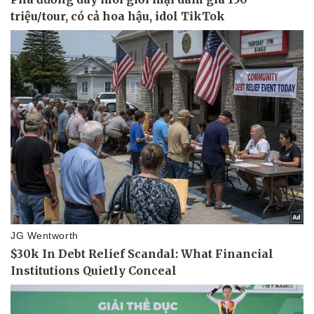
Thể thao
Ô tô - Xe máy
Bóng đá
Ô tô
Lịch thi đấu bóng đá
Xe máy
Thế giới thể thao
Tư vấn
eSports
Hậu trường