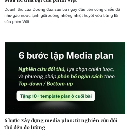
Âm nhạc
Sao Việt
Di sản
Doanh thu của Ðường đua sau ba ngày đầu tiên công chiếu đã
như gáo nước lạnh giội xuống những nhiệt huyết vừa bừng lên
của phim Việt.
6 bước xây dựng media plan: từ nghiên cứu đối
thủ đến đo lường