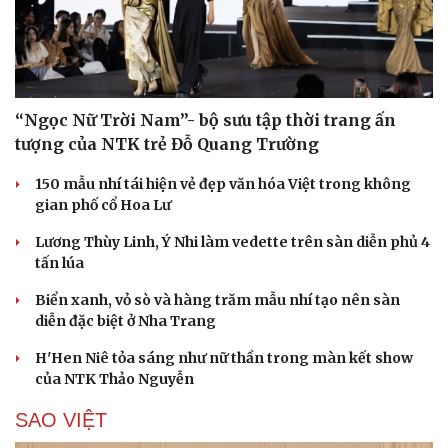
“Ngọc Nữ Trời Nam”- bộ sưu tập thời trang ấn
tượng của NTK trẻ Đỗ Quang Trường
150 mẫu nhí tái hiện vẻ đẹp văn hóa Việt trong không
gian phố cổ Hoa Lư
Lương Thùy Linh, Ý Nhi làm vedette trên sàn diễn phủ 4
tấn lúa
Biển xanh, vỏ sò và hàng trăm mẫu nhí tạo nên sàn
diễn đặc biệt ở Nha Trang
H'Hen Niê tỏa sáng như nữ thần trong màn kết show
của NTK Thảo Nguyễn
SAO VIỆT