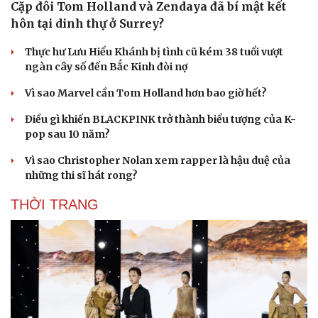
Du lịch
Podcast
Cặp đôi Tom Holland và Zendaya đã bí mật kết
hôn tại dinh thự ở Surrey?
Tư vấn
Câu chuyện thời sự
Săn Tour
Đọc truyện đêm khuya
Thực hư Lưu Hiểu Khánh bị tình cũ kém 38 tuổi vượt
check-in
Cửa sổ tình yêu
ngàn cây số đến Bắc Kinh đòi nợ
Kể chuyện cho bé
Hạt giống tâm hồn
Vì sao Marvel cần Tom Holland hơn bao giờ hết?
Điều gì khiến BLACKPINK trở thành biểu tượng của K-
pop sau 10 năm?
Vì sao Christopher Nolan xem rapper là hậu duệ của
những thi sĩ hát rong?
THỜI TRANG