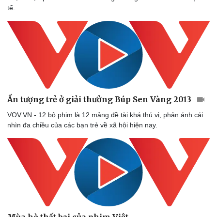
tế.
Ấn tượng trẻ ở giải thưởng Búp Sen Vàng 2013
VOV.VN - 12 bộ phim là 12 mảng đề tài khá thú vị, phản ánh cái
nhìn đa chiều của các bạn trẻ về xã hội hiện nay.
Văn hóa
Giải trí
Sân khấu - Điện ảnh
Nghệ sĩ
Văn học
Thời trang
Mùa hè thất bại của phim Việt