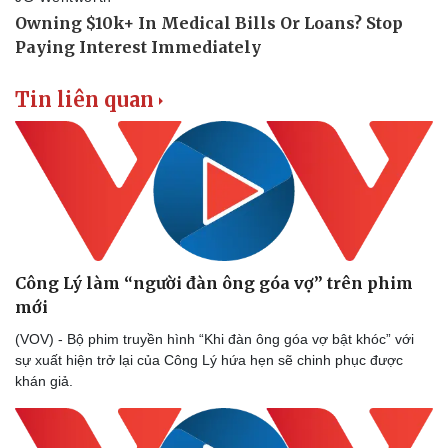
Tin liên quan
Sức khỏe
Đời sống
Dinh dưỡng - món ngon
Nhà đẹp
Cây thuốc
Blog
Công Lý làm “người đàn ông góa vợ” trên phim
Sản phụ khoa
Tình yêu - Gia đình
mới
Nhi khoa
Nam khoa
(VOV) - Bộ phim truyền hình “Khi đàn ông góa vợ bật khóc” với
Làm đẹp - giảm cân
sự xuất hiện trở lại của Công Lý hứa hẹn sẽ chinh phục được
Phòng mạch online
khán giả.
Ăn sạch sống khỏe