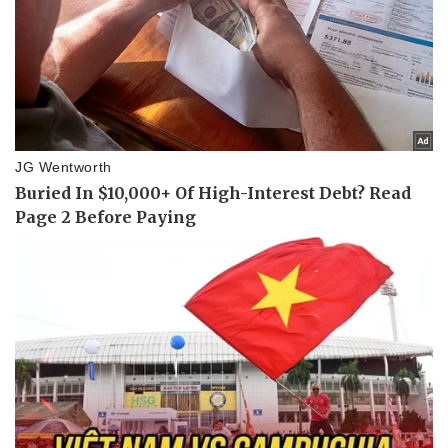
Doanh nghiệp
Công nghệ
Thông tin doanh nghiệp
Sành điệu
Doanh nghiệp 24h
Tin Công nghệ
Doanh nhân
Trải nghiệm
Vì cộng đồng
Chuyển đổi số