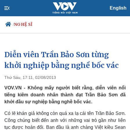
English
NGHỆ SĨ
/
Diễn viên Trần Bảo Sơn từng
Chính trị
Xã hội
Đảng
Tin 24h
khởi nghiệp bằng nghề bốc vác
Tổ chức nhân sự
Dự báo thời tiết
Quốc hội
Giáo dục
Thứ Sáu, 17:11, 02/08/2013
Nhận diện sự thật
Dấu ấn VOV
Việc làm
VOV.VN - Không mấy người biết rằng, diễn viên nổi
Biển đảo
tiếng kiêm doanh nhân thành đạt Trần Bảo Sơn đã
khởi đầu sự nghiệp bằng nghề bốc vác.
Có lẽ khán giả không còn quá xa lạ cái tên Trần Bảo Sơn.
Công chúng biết đến anh với những vai trò gần như liên
tục được hoán đổi. Ban đầu là anh chàng Việt kiều Sean