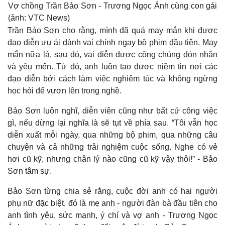
Vợ chồng Trần Bảo Sơn - Trương Ngọc Ánh cùng con gái
(ảnh: VTC News)
Trần Bảo Sơn cho rằng, mình đã quá may mắn khi được
đạo diễn ưu ái dành vai chính ngay bộ phim đầu tiên. May
mắn nữa là, sau đó, vai diễn được công chúng đón nhận
và yêu mến. Từ đó, anh luôn tạo được niềm tin nơi các
đạo diễn bởi cách làm việc nghiêm túc và không ngừng
học hỏi để vươn lên trong nghề.
Bảo Sơn luôn nghĩ, diễn viên cũng như bất cứ công việc
gì, nếu dừng lại nghĩa là sẽ tụt về phía sau. “Tôi vẫn học
diễn xuất mỗi ngày, qua những bộ phim, qua những câu
chuyện và cả những trải nghiệm cuộc sống. Nghe có vẻ
hơi cũ kỹ, nhưng chân lý nào cũng cũ kỹ vậy thôi!” - Bảo
Sơn tâm sự.
Kinh tế
Thị trường
Bảo Sơn từng chia sẻ rằng, cuộc đời anh có hai người
Bất động sản
Giá vàng
phụ nữ đặc biệt, đó là mẹ anh - người đàn bà đầu tiên cho
Khởi nghiệp
Tiêu dùng
anh tình yêu, sức mạnh, ý chí và vợ anh - Trương Ngọc
Tỷ giá