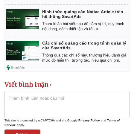
Pháp luật
Quân sự - Quốc phòng
Hình thức quảng cáo Native Article trên
Vụ án
Vũ khí
hệ thống SmartAds
Tin nóng
Việt Nam
Tham khảo bài viết sau để nắm vị trí, quy cách
Tư vấn luật
Phân tích
nội dung, cách thiết lập và tối ưu.
Các chỉ số quảng cáo trong trình quản lý
của SmartAds
Thông qua các chỉ số này, thương hiệu đánh giá
mức độ hiển thị, tương tác, hiệu quả chi phí.
Viết bình luận
This site is protected by reCAPTCHA and the Google
Privacy Policy
and
Terms of
Service
apply.