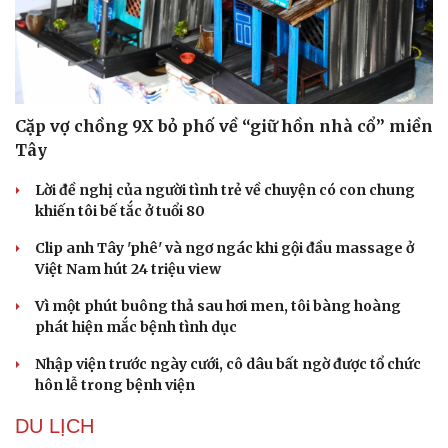
Hạt giống tâm hồn
Cặp vợ chồng 9X bỏ phố về “giữ hồn nhà cổ” miền
Tây
Lời đề nghị của người tình trẻ về chuyện có con chung
khiến tôi bế tắc ở tuổi 80
Clip anh Tây 'phê' và ngơ ngác khi gội đầu massage ở
Việt Nam hút 24 triệu view
Vì một phút buông thả sau hơi men, tôi bàng hoàng
phát hiện mắc bệnh tình dục
Nhập viện trước ngày cưới, cô dâu bất ngờ được tổ chức
hôn lễ trong bệnh viện
DU LỊCH