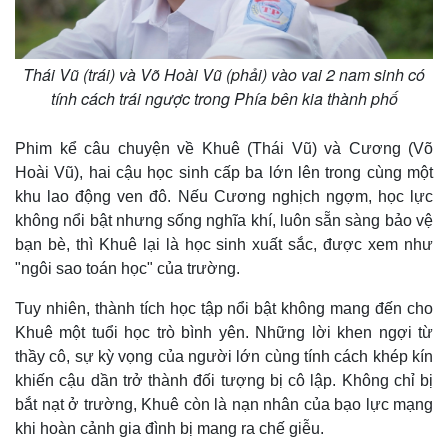
Thái Vũ (trái) và Võ Hoài Vũ (phải) vào vai 2 nam sinh có
tính cách trái ngược trong Phía bên kia thành phố
Phim kể câu chuyện về Khuê (Thái Vũ) và Cương (Võ
Hoài Vũ), hai cậu học sinh cấp ba lớn lên trong cùng một
khu lao động ven đô. Nếu Cương nghịch ngợm, học lực
không nổi bật nhưng sống nghĩa khí, luôn sẵn sàng bảo vệ
bạn bè, thì Khuê lại là học sinh xuất sắc, được xem như
"ngôi sao toán học" của trường.
Tuy nhiên, thành tích học tập nổi bật không mang đến cho
Khuê một tuổi học trò bình yên. Những lời khen ngợi từ
thầy cô, sự kỳ vọng của người lớn cùng tính cách khép kín
khiến cậu dần trở thành đối tượng bị cô lập. Không chỉ bị
bắt nạt ở trường, Khuê còn là nạn nhân của bạo lực mạng
khi hoàn cảnh gia đình bị mang ra chế giễu.