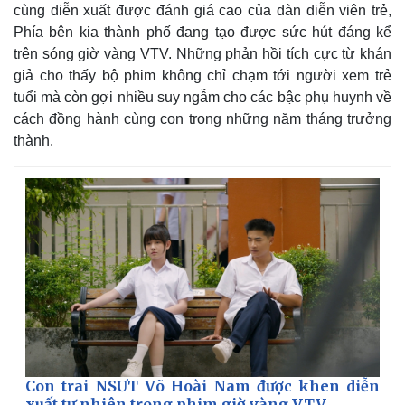
cùng diễn xuất được đánh giá cao của dàn diễn viên trẻ,
Phía bên kia thành phố đang tạo được sức hút đáng kể
trên sóng giờ vàng VTV. Những phản hồi tích cực từ khán
giả cho thấy bộ phim không chỉ chạm tới người xem trẻ
tuổi mà còn gợi nhiều suy ngẫm cho các bậc phụ huynh về
cách đồng hành cùng con trong những năm tháng trưởng
thành.
Con trai NSƯT Võ Hoài Nam được khen diễn
xuất tự nhiên trong phim giờ vàng VTV