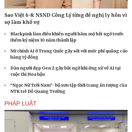
Sao Việt 6-8: NSND Công Lý từng đề nghị ly hôn vì
sợ làm khổ vợ
Blackpink làm điều khiến người hâm mộ bất ngờ trước
thềm kỷ niệm 10 năm thành lập
Nữ chính AI ở Trung Quốc gây sốt với mức phí quảng cáo
hàng tỷ đồng
Dàn người đẹp Gen Z gây bất ngờ khi ứng xử về AI tại
cuộc thi Hoa hậu
“Ngọc Nữ Trời Nam”- bộ sưu tập thời trang ấn tượng của
NTK trẻ Đỗ Quang Trường
PHÁP LUẬT