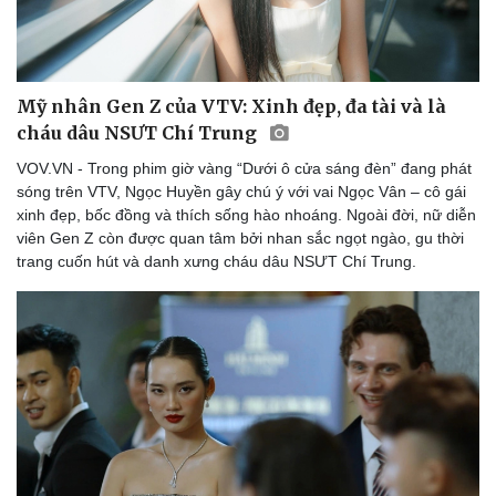
Mỹ nhân Gen Z của VTV: Xinh đẹp, đa tài và là
cháu dâu NSƯT Chí Trung
VOV.VN - Trong phim giờ vàng “Dưới ô cửa sáng đèn” đang phát
sóng trên VTV, Ngọc Huyền gây chú ý với vai Ngọc Vân – cô gái
xinh đẹp, bốc đồng và thích sống hào nhoáng. Ngoài đời, nữ diễn
viên Gen Z còn được quan tâm bởi nhan sắc ngọt ngào, gu thời
trang cuốn hút và danh xưng cháu dâu NSƯT Chí Trung.