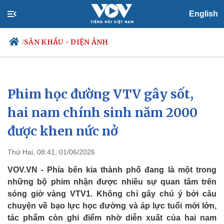
English
SÂN KHẤU - ĐIỆN ẢNH
/
Phim học đường VTV gây sốt,
Chính trị
Xã hội
Đảng
Tin 24h
hai nam chính sinh năm 2000
Tổ chức nhân sự
Dự báo thời tiết
được khen nức nở
Quốc hội
Giáo dục
Nhận diện sự thật
Dấu ấn VOV
Việc làm
Thứ Hai, 08:41, 01/06/2026
Biển đảo
VOV.VN - Phía bên kia thành phố đang là một trong
những bộ phim nhận được nhiều sự quan tâm trên
sóng giờ vàng VTV1. Không chỉ gây chú ý bởi câu
chuyện về bạo lực học đường và áp lực tuổi mới lớn,
tác phẩm còn ghi điểm nhờ diễn xuất của hai nam