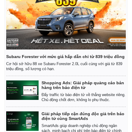
Thể thao
Ô tô - Xe máy
Bóng đá
Ô tô
Lịch thi đấu bóng đá
Xe máy
Thế giới thể thao
Tư vấn
eSports
Hậu trường
Subaru Forester với mức giá hấp dẫn chỉ từ 839 triệu đồng
Cơ hội sở hữu 88 xe Subaru Forester 2.0L cuối cùng với giá từ 839
triệu đồng, số lượng có hạn.
Shopping Ads: Giải pháp quảng cáo bán
hàng trên báo điện tử
Đẩy traffic từ báo điện tử về thẳng website riêng.
Chủ động chốt đơn, không lo phụ thuộc.
Giải pháp tiếp cận đúng độc giả trên báo
điện tử cùng SmartAds
SmartAds giúp doanh nghiệp chủ động ngân
sách, minh bạch chi phí trên báo điện tử chính