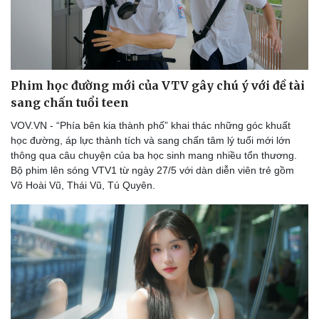
Phim học đường mới của VTV gây chú ý với đề tài
sang chấn tuổi teen
VOV.VN - “Phía bên kia thành phố” khai thác những góc khuất
học đường, áp lực thành tích và sang chấn tâm lý tuổi mới lớn
thông qua câu chuyện của ba học sinh mang nhiều tổn thương.
Bộ phim lên sóng VTV1 từ ngày 27/5 với dàn diễn viên trẻ gồm
Võ Hoài Vũ, Thái Vũ, Tú Quyên.
Văn hóa
Giải trí
Sân khấu - Điện ảnh
Nghệ sĩ
Văn học
Thời trang
Âm nhạc
Sao Việt
Di sản