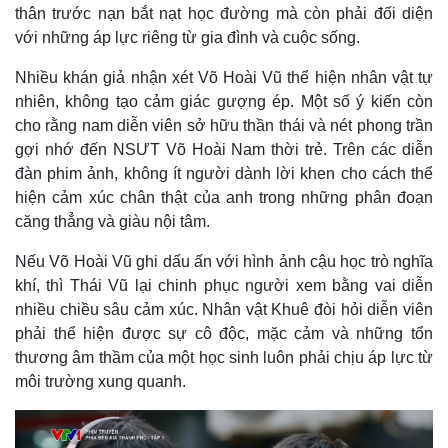
Giá cà phê
thân trước nạn bắt nạt học đường mà còn phải đối diện
với những áp lực riêng từ gia đình và cuộc sống.
Nhiều khán giả nhận xét Võ Hoài Vũ thể hiện nhân vật tự
nhiên, không tạo cảm giác gượng ép. Một số ý kiến còn
cho rằng nam diễn viên sở hữu thần thái và nét phong trần
gợi nhớ đến NSƯT Võ Hoài Nam thời trẻ. Trên các diễn
đàn phim ảnh, không ít người dành lời khen cho cách thể
hiện cảm xúc chân thật của anh trong những phân đoạn
căng thẳng và giàu nội tâm.
Nếu Võ Hoài Vũ ghi dấu ấn với hình ảnh cậu học trò nghĩa
khí, thì Thái Vũ lại chinh phục người xem bằng vai diễn
nhiều chiều sâu cảm xúc. Nhân vật Khuê đòi hỏi diễn viên
phải thể hiện được sự cô độc, mặc cảm và những tổn
thương âm thầm của một học sinh luôn phải chịu áp lực từ
môi trường xung quanh.