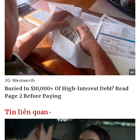
Sức khỏe
Đời sống
Dinh dưỡng - món ngon
Nhà đẹp
Cây thuốc
Blog
Sản phụ khoa
Tình yêu - Gia đình
Nhi khoa
Nam khoa
Làm đẹp - giảm cân
Phòng mạch online
Ăn sạch sống khỏe
Tin liên quan