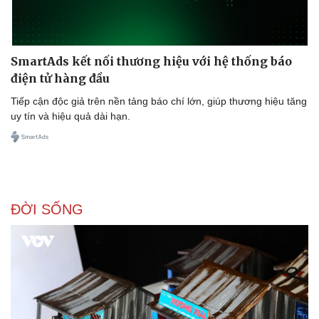
SmartAds kết nối thương hiệu với hệ thống báo
điện tử hàng đầu
Tiếp cận độc giả trên nền tảng báo chí lớn, giúp thương hiệu tăng
uy tín và hiệu quả dài hạn.
ĐỜI SỐNG
Du lịch
Podcast
Tư vấn
Câu chuyện thời sự
Săn Tour
Đọc truyện đêm khuya
check-in
Cửa sổ tình yêu
Kể chuyện cho bé