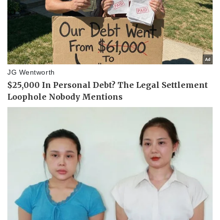
Doanh nghiệp
Công nghệ
Thông tin doanh nghiệp
Sành điệu
Doanh nghiệp 24h
Tin Công nghệ
Doanh nhân
Trải nghiệm
Vì cộng đồng
Chuyển đổi số