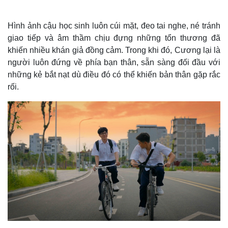
Hình ảnh cậu học sinh luôn cúi mặt, đeo tai nghe, né tránh
giao tiếp và âm thầm chịu đựng những tổn thương đã
khiến nhiều khán giả đồng cảm. Trong khi đó, Cương lại là
người luôn đứng về phía bạn thân, sẵn sàng đối đầu với
những kẻ bắt nạt dù điều đó có thể khiến bản thân gặp rắc
rối.
Thế giới
Multimedia
Quan sát
Video
Cuộc sống đó đây
Ảnh
Hồ sơ
E-Magazine
Infographic