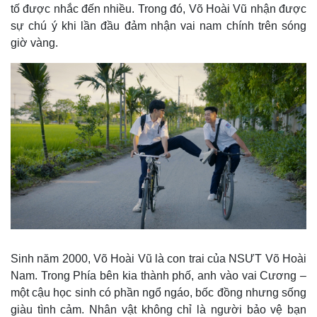
tố được nhắc đến nhiều. Trong đó, Võ Hoài Vũ nhận được
sự chú ý khi lần đầu đảm nhận vai nam chính trên sóng
giờ vàng.
Kinh tế
Thị trường
Sinh năm 2000, Võ Hoài Vũ là con trai của NSƯT Võ Hoài
Bất động sản
Giá vàng
Nam. Trong Phía bên kia thành phố, anh vào vai Cương –
Khởi nghiệp
Tiêu dùng
một cậu học sinh có phần ngổ ngáo, bốc đồng nhưng sống
Tỷ giá
Chứng khoán
giàu tình cảm. Nhân vật không chỉ là người bảo vệ bạn