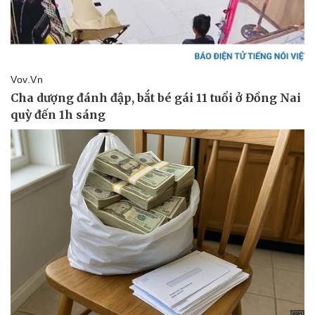
Thể thao
Ô tô - Xe máy
Bóng đá
Ô tô
Lịch thi đấu bóng đá
Xe máy
Thế giới thể thao
Tư vấn
eSports
Hậu trường