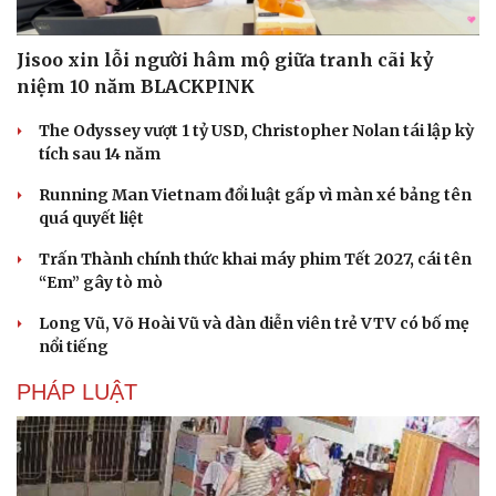
Jisoo xin lỗi người hâm mộ giữa tranh cãi kỷ
niệm 10 năm BLACKPINK
The Odyssey vượt 1 tỷ USD, Christopher Nolan tái lập kỳ
tích sau 14 năm
Running Man Vietnam đổi luật gấp vì màn xé bảng tên
quá quyết liệt
Trấn Thành chính thức khai máy phim Tết 2027, cái tên
“Em” gây tò mò
Long Vũ, Võ Hoài Vũ và dàn diễn viên trẻ VTV có bố mẹ
nổi tiếng
PHÁP LUẬT