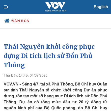
English
VĂN HÓA
/
Thái Nguyên khởi công phục
Chính trị
Xã hội
Đảng
Tin 24h
dựng Di tích lịch sử Đồn Phủ
Tổ chức nhân sự
Dự báo thời tiết
Thông
Quốc hội
Giáo dục
Nhận diện sự thật
Dấu ấn VOV
Việc làm
Thứ Bảy, 14:45, 04/07/2026
Biển đảo
VOV.VN - Sáng 4/7, tại xã Phủ Thông, Bộ Chỉ huy Quân
sự tỉnh Thái Nguyên tổ chức khởi công Dự án phục
dựng, tôn tạo một số hạng mục Di tích lịch sử Đồn Phủ
Thông. Dự án có tổng mức đầu tư 20 tỷ đồng từ
nguồn kinh phí của Bộ Quốc phòng, do Bộ Chỉ huy