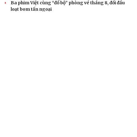
Ba phim Việt cùng “đổ bộ” phòng vé tháng 8, đối đầu
loạt bom tấn ngoại
Thanh âm vượt đại dương: Chuyện chưa kể về bản tình
ca từ chốn ngục tù Côn Đảo
Sau kỷ lục phòng vé, Sony hé lộ tương lai của Tom
Holland với Spider-Man
VĂN HỌC