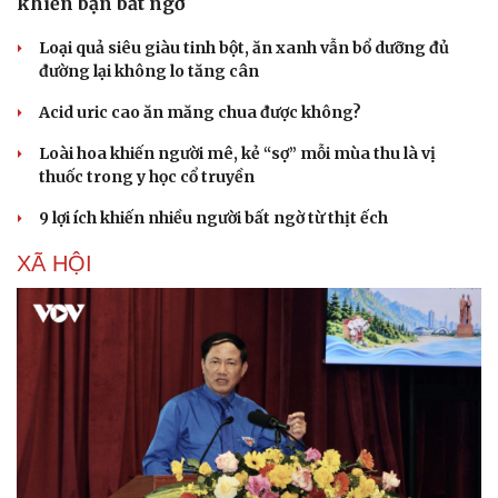
khiến bạn bất ngờ
Loại quả siêu giàu tinh bột, ăn xanh vẫn bổ dưỡng đủ
đường lại không lo tăng cân
Acid uric cao ăn măng chua được không?
Loài hoa khiến người mê, kẻ “sợ” mỗi mùa thu là vị
thuốc trong y học cổ truyền
9 lợi ích khiến nhiều người bất ngờ từ thịt ếch
XÃ HỘI