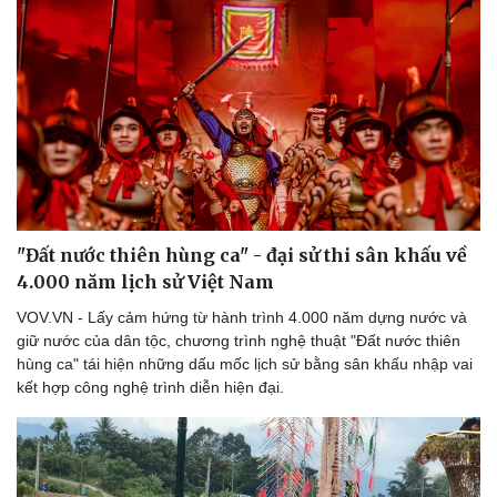
"Đất nước thiên hùng ca" - đại sử thi sân khấu về
4.000 năm lịch sử Việt Nam
VOV.VN - Lấy cảm hứng từ hành trình 4.000 năm dựng nước và
giữ nước của dân tộc, chương trình nghệ thuật "Đất nước thiên
hùng ca" tái hiện những dấu mốc lịch sử bằng sân khấu nhập vai
Doanh nghiệp
Công nghệ
kết hợp công nghệ trình diễn hiện đại.
Thông tin doanh nghiệp
Sành điệu
Doanh nghiệp 24h
Tin Công nghệ
Doanh nhân
Trải nghiệm
Vì cộng đồng
Chuyển đổi số