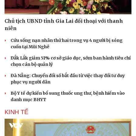
Cải chính
Chủ tịch UBND tỉnh Gia Lai đối thoại với thanh
niên
Cứu sống nạn nhân thứ hai trong vụ 4 người bị sóng
cuốn tại Mũi Nghê
Đắk Lắk giảm 51% cơ sở giáo dục, sớm ban hành tiêu chí
chọn cán bộ quản lý
Đà Nẵng: Chuyển đổi số bắt đầu từ việc thay đổi tư duy
phục vụ người dân
Bộ Y tế dự kiến bổ sung thuốc ung thư, bệnh hiếm vào
danh mục BHYT
KINH TẾ