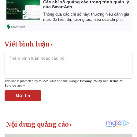
Các chỉ số quảng cáo trong trình quản lý
của SmartAds
Thông qua các chỉ số này, thương hiệu đánh giá
mức độ hiển thị, tương tác, hiệu quả chi phí.
Viết bình luận
This site is protected by reCAPTCHA and the Google
Privacy Policy
and
Terms of
Service
apply.
Pháp luật
Quân sự - Quốc phòng
Gửi tin
Vụ án
Vũ khí
Tin nóng
Việt Nam
Tư vấn luật
Phân tích