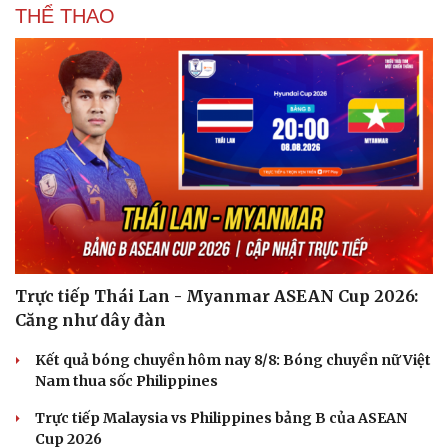
THỂ THAO
Du lịch
Podcast
Tư vấn
Câu chuyện thời sự
Săn Tour
Đọc truyện đêm khuya
check-in
Cửa sổ tình yêu
Kể chuyện cho bé
Hạt giống tâm hồn
Trực tiếp Thái Lan - Myanmar ASEAN Cup 2026:
Căng như dây đàn
Kết quả bóng chuyền hôm nay 8/8: Bóng chuyền nữ Việt
Nam thua sốc Philippines
Trực tiếp Malaysia vs Philippines bảng B của ASEAN
Cup 2026