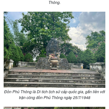
Thông.
Thế giới
Multimedia
Quan sát
Video
Cuộc sống đó đây
Ảnh
Hồ sơ
E-Magazine
Infographic
Đồn Phủ Thông là Di tích lịch sử cấp quốc gia, gắn liền với
trận công đồn Phủ Thông ngày 25/7/1948