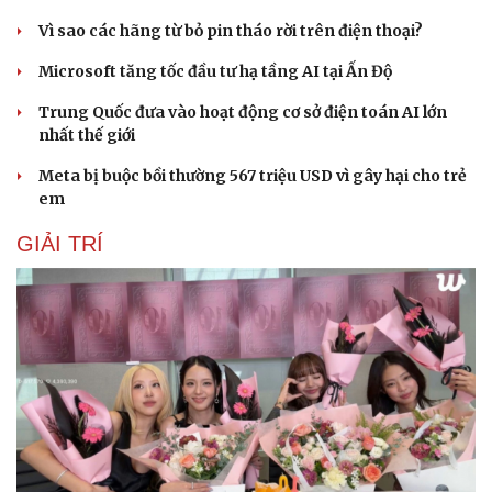
Văn hóa
Giải trí
Vì sao các hãng từ bỏ pin tháo rời trên điện thoại?
Sân khấu - Điện ảnh
Nghệ sĩ
Văn học
Thời trang
Microsoft tăng tốc đầu tư hạ tầng AI tại Ấn Độ
Âm nhạc
Sao Việt
Di sản
Trung Quốc đưa vào hoạt động cơ sở điện toán AI lớn
nhất thế giới
Meta bị buộc bồi thường 567 triệu USD vì gây hại cho trẻ
em
GIẢI TRÍ