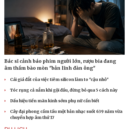
Nam khoa
Làm đẹp - giảm cân
Phòng mạch online
Ăn sạch sống khỏe
Bác sĩ cảnh báo phim người lớn, rượu bia đang
âm thầm bào mòn "bản lĩnh đàn ông"
Cái giá đắt của việc tiêm silicon làm to "cậu nhỏ"
Tóc rụng cả nắm khi gội đầu, đừng bỏ qua 5 cách này
Dấu hiệu tiền mãn kinh sớm phụ nữ cần biết
Cây đại phong cầm tấu một bản nhạc suốt 639 năm vừa
chuyển hợp âm thứ 17