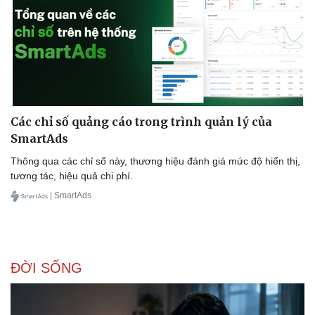
Các chỉ số quảng cáo trong trình quản lý của
SmartAds
Thông qua các chỉ số này, thương hiệu đánh giá mức độ hiển thị,
tương tác, hiệu quả chi phí.
| SmartAds
Sức khỏe
Đời sống
ĐỜI SỐNG
Dinh dưỡng - món ngon
Nhà đẹp
Cây thuốc
Blog
Sản phụ khoa
Tình yêu - Gia đình
Nhi khoa