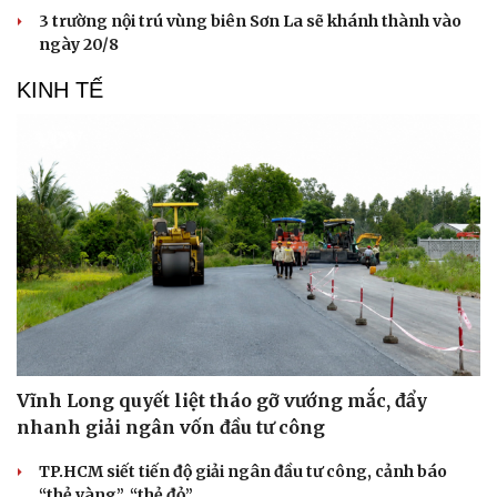
3 trường nội trú vùng biên Sơn La sẽ khánh thành vào
ngày 20/8
KINH TẾ
Cải chính
Vĩnh Long quyết liệt tháo gỡ vướng mắc, đẩy
nhanh giải ngân vốn đầu tư công
TP.HCM siết tiến độ giải ngân đầu tư công, cảnh báo
“thẻ vàng”, “thẻ đỏ”