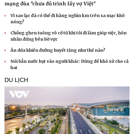
mạng đùa "chưa đủ trình lấy vợ Việt"
Vì sao lạc đà có thể đi hàng nghìn km trên sa mạc khô
nóng?
Chồng ghen tuông vô cớ từ khi tôi đi làm giúp việc, hôn
nhân đứng bên bờ vực
Sức khỏe
Đời sống
Ăn dứa khiến đường huyết tăng như thế nào?
Dinh dưỡng - món ngon
Nhà đẹp
Cây thuốc
Blog
Nói bắn nước bọt vào người khác: Đừng để khó xử cho cả
Sản phụ khoa
Tình yêu - Gia đình
hai
Nhi khoa
Nam khoa
DU LỊCH
Làm đẹp - giảm cân
Phòng mạch online
Ăn sạch sống khỏe