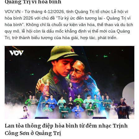
Quảng Trị vì hòa bình
VOV.VN - Từ tháng 4-12/2026, tỉnh Quảng Trị tổ chức Lễ hội vì
hòa bình 2026 với chủ đề “Từ ký ức đến tương lai - Quảng Trị vì
hòa bình”. Không chỉ là chuỗi sự kiện văn hóa, thể thao và du lịch
quy mô, lễ hội còn là dấu mốc khẳng định vị thế mới của Quảng
Trị, trở thành biểu tượng của hòa giải, hợp tác, phát triển.
Doanh nghiệp
Công nghệ
Thông tin doanh nghiệp
Sành điệu
Doanh nghiệp 24h
Tin Công nghệ
Doanh nhân
Trải nghiệm
Vì cộng đồng
Chuyển đổi số
Lan tỏa thông điệp hòa bình từ đêm nhạc Trịnh
Công Sơn ở Quảng Trị