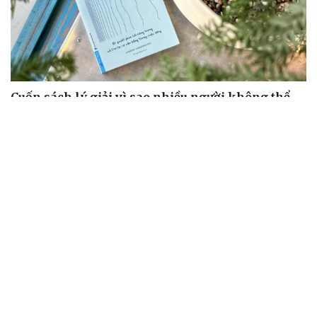
Cuốn sách lý giải vì sao nhiều người không thể
nghỉ ngơi dù đã kiệt sức
Cuốn sách giúp người bận rộn thoát khỏi vòng xoáy kiệt
sức
"Bẫy bản năng - Trực giác của bạn không đáng tin
đâu": Khi dữ liệu lên tiếng
Truyện ngắn: Khoảng lặng
Truyện ngắn "Trong đoàn quân"
ÂM NHẠC