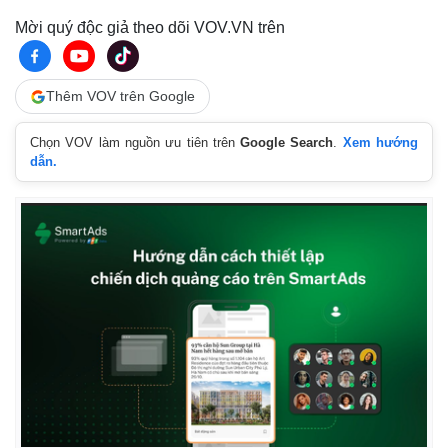
Mời quý độc giả theo dõi VOV.VN trên
Thêm VOV trên Google
Chọn VOV làm nguồn ưu tiên trên
Google Search
.
Xem hướng
dẫn.
Kinh tế
Thị trường
Bất động sản
Giá vàng
Khởi nghiệp
Tiêu dùng
Tỷ giá
Chứng khoán
Giá cà phê