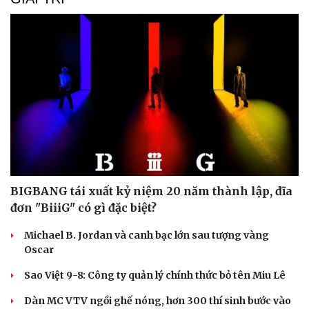
Văn hóa
Giải trí
Sân khấu - Điện ảnh
Nghệ sĩ
Văn học
Thời trang
BIGBANG tái xuất kỷ niệm 20 năm thành lập, đĩa
Âm nhạc
Sao Việt
đơn "BiiiG" có gì đặc biệt?
Di sản
Michael B. Jordan và canh bạc lớn sau tượng vàng
Oscar
Sao Việt 9-8: Công ty quản lý chính thức bỏ tên Miu Lê
Dàn MC VTV ngồi ghế nóng, hơn 300 thí sinh bước vào