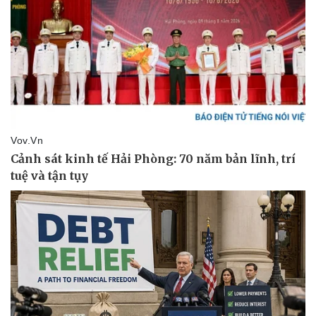
Thể thao
Ô tô - Xe máy
Bóng đá
Ô tô
Lịch thi đấu bóng đá
Xe máy
Thế giới thể thao
Tư vấn
eSports
Hậu trường