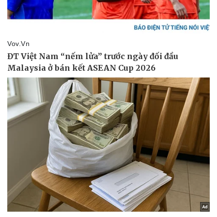
Pháp luật
Quân sự - Quốc phòng
Vụ án
Vũ khí
Tin nóng
Việt Nam
Tư vấn luật
Phân tích