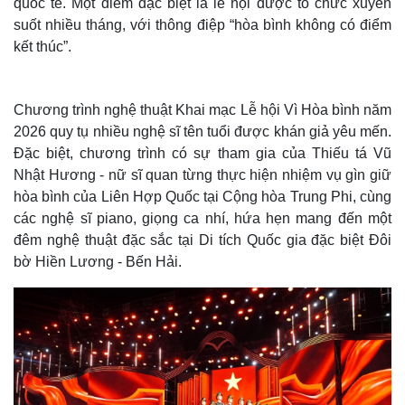
quốc tế. Một điểm đặc biệt là lễ hội được tổ chức xuyên
suốt nhiều tháng, với thông điệp “hòa bình không có điểm
kết thúc”.
Chương trình nghệ thuật Khai mạc Lễ hội Vì Hòa bình năm
2026 quy tụ nhiều nghệ sĩ tên tuổi được khán giả yêu mến.
Đặc biệt, chương trình có sự tham gia của Thiếu tá Vũ
Nhật Hương - nữ sĩ quan từng thực hiện nhiệm vụ gìn giữ
Thế giới
Multimedia
hòa bình của Liên Hợp Quốc tại Cộng hòa Trung Phi, cùng
Quan sát
Video
các nghệ sĩ piano, giọng ca nhí, hứa hẹn mang đến một
Cuộc sống đó đây
Ảnh
đêm nghệ thuật đặc sắc tại Di tích Quốc gia đặc biệt Đôi
Hồ sơ
E-Magazine
bờ Hiền Lương - Bến Hải.
Infographic