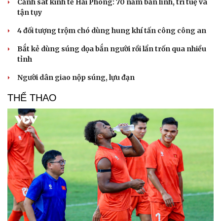
Cảnh sát kinh tế Hải Phòng: 70 năm bản lĩnh, trí tuệ và
tận tụy
4 đối tượng trộm chó dùng hung khí tấn công công an
Bắt kẻ dùng súng dọa bắn người rồi lẩn trốn qua nhiều
tỉnh
Người dân giao nộp súng, lựu đạn
THỂ THAO