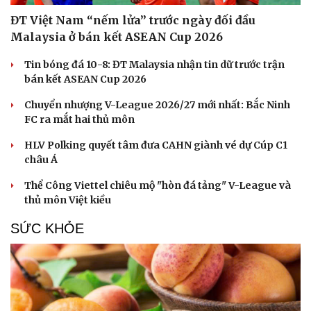
ĐT Việt Nam “nếm lửa” trước ngày đối đầu
Malaysia ở bán kết ASEAN Cup 2026
Tin bóng đá 10-8: ĐT Malaysia nhận tin dữ trước trận
bán kết ASEAN Cup 2026
Chuyển nhượng V-League 2026/27 mới nhất: Bắc Ninh
FC ra mắt hai thủ môn
Du lịch
Podcast
HLV Polking quyết tâm đưa CAHN giành vé dự Cúp C1
Tư vấn
Câu chuyện thời sự
châu Á
Săn Tour
Đọc truyện đêm khuya
check-in
Cửa sổ tình yêu
Thể Công Viettel chiêu mộ "hòn đá tảng" V-League và
Kể chuyện cho bé
thủ môn Việt kiều
Hạt giống tâm hồn
SỨC KHỎE