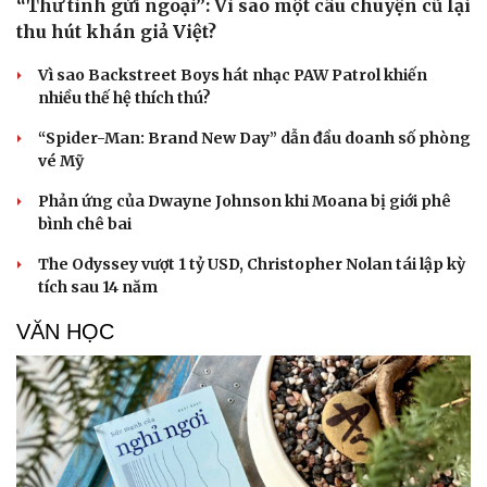
“Thư tình gửi ngoại”: Vì sao một câu chuyện cũ lại
thu hút khán giả Việt?
Vì sao Backstreet Boys hát nhạc PAW Patrol khiến
nhiều thế hệ thích thú?
“Spider-Man: Brand New Day” dẫn đầu doanh số phòng
vé Mỹ
Phản ứng của Dwayne Johnson khi Moana bị giới phê
bình chê bai
The Odyssey vượt 1 tỷ USD, Christopher Nolan tái lập kỳ
tích sau 14 năm
VĂN HỌC