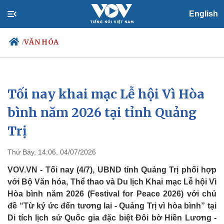
English
VĂN HÓA
/
Tối nay khai mạc Lễ hội Vì Hòa
Chính trị
Xã hội
Đảng
Tin 24h
bình năm 2026 tại tỉnh Quảng
Tổ chức nhân sự
Dự báo thời tiết
Trị
Quốc hội
Giáo dục
Nhận diện sự thật
Dấu ấn VOV
Việc làm
Thứ Bảy, 14:06, 04/07/2026
Biển đảo
VOV.VN - Tối nay (4/7), UBND tỉnh Quảng Trị phối hợp
với Bộ Văn hóa, Thể thao và Du lịch Khai mạc Lễ hội Vì
Hòa bình năm 2026 (Festival for Peace 2026) với chủ
đề “Từ ký ức đến tương lai - Quảng Trị vì hòa bình” tại
Di tích lịch sử Quốc gia đặc biệt Đôi bờ Hiền Lương -