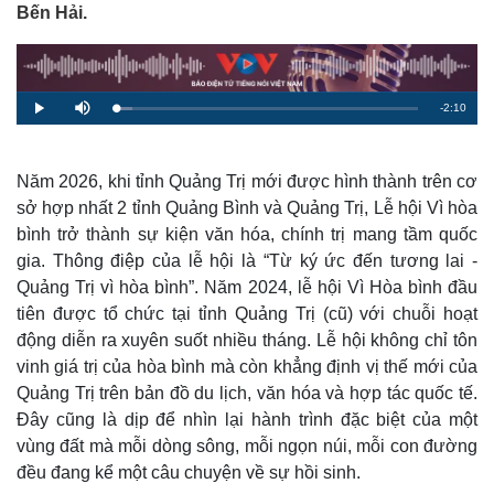
Bến Hải.
R
-
2:10
L
P
M
o
l
u
a
a
t
e
d
y
e
e
d
m
:
Năm 2026, khi tỉnh Quảng Trị mới được hình thành trên cơ
5
.
sở hợp nhất 2 tỉnh Quảng Bình và Quảng Trị, Lễ hội Vì hòa
a
4
5
bình trở thành sự kiện văn hóa, chính trị mang tầm quốc
%
i
gia. Thông điệp của lễ hội là “Từ ký ức đến tương lai -
n
Quảng Trị vì hòa bình”. Năm 2024, lễ hội Vì Hòa bình đầu
i
tiên được tổ chức tại tỉnh Quảng Trị (cũ) với chuỗi hoạt
động diễn ra xuyên suốt nhiều tháng. Lễ hội không chỉ tôn
n
vinh giá trị của hòa bình mà còn khẳng định vị thế mới của
g
Quảng Trị trên bản đồ du lịch, văn hóa và hợp tác quốc tế.
T
Đây cũng là dịp để nhìn lại hành trình đặc biệt của một
i
vùng đất mà mỗi dòng sông, mỗi ngọn núi, mỗi con đường
đều đang kể một câu chuyện về sự hồi sinh.
m