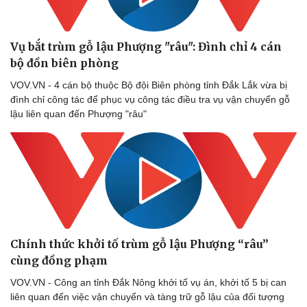
Vụ bắt trùm gỗ lậu Phượng "râu": Đình chỉ 4 cán
bộ đồn biên phòng
VOV.VN - 4 cán bộ thuộc Bộ đội Biên phòng tỉnh Đắk Lắk vừa bị
đình chỉ công tác để phục vụ công tác điều tra vụ vận chuyển gỗ
lậu liên quan đến Phượng "râu"
Chính thức khởi tố trùm gỗ lậu Phượng “râu”
cùng đồng phạm
VOV.VN - Công an tỉnh Đắk Nông khởi tố vụ án, khởi tố 5 bị can
liên quan đến việc vận chuyển và tàng trữ gỗ lậu của đối tượng
Thể thao
Ô tô - Xe máy