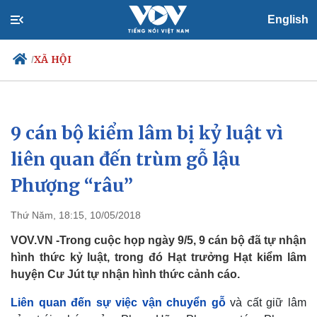
English
XÃ HỘI
/
9 cán bộ kiểm lâm bị kỷ luật vì
Chính trị
Xã hội
Đảng
Tin 24h
liên quan đến trùm gỗ lậu
Tổ chức nhân sự
Dự báo thời tiết
Phượng “râu”
Quốc hội
Giáo dục
Nhận diện sự thật
Dấu ấn VOV
Việc làm
Thứ Năm, 18:15, 10/05/2018
Biển đảo
VOV.VN -Trong cuộc họp ngày 9/5, 9 cán bộ đã tự nhận
hình thức kỷ luật, trong đó Hạt trưởng Hạt kiểm lâm
huyện Cư Jút tự nhận hình thức cảnh cáo.
Liên quan đến sự việc vận chuyển gỗ
và cất giữ lâm