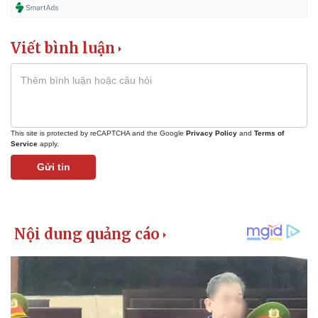
Viết bình luận
This site is protected by reCAPTCHA and the Google
Privacy Policy
and
Terms of
Service
apply.
Gửi tin
Kinh tế
Thị trường
Bất động sản
Giá vàng
Khởi nghiệp
Tiêu dùng
Tỷ giá
Chứng khoán
Giá cà phê