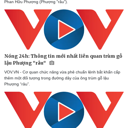
Phan Hữu Phượng (Phượng "râu").
Bóng đá
Ô tô
Lịch thi đấu bóng đá
Xe máy
Thế giới thể thao
Tư vấn
eSports
Hậu trường
Nóng 24h: Thông tin mới nhất liên quan trùm gỗ
lậu Phượng “râu“
VOV.VN - Cơ quan chức năng vừa phê chuẩn lệnh bắt khẩn cấp
thêm một đối tượng trong đường dây của ông trùm gỗ lậu
Phượng “râu”.