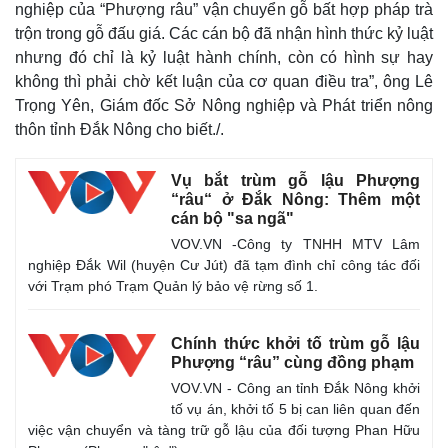
nghiệp của “Phượng râu” vận chuyển gỗ bất hợp pháp trà
trộn trong gỗ đấu giá. Các cán bộ đã nhận hình thức kỷ luật
nhưng đó chỉ là kỷ luật hành chính, còn có hình sự hay
không thì phải chờ kết luận của cơ quan điều tra”, ông Lê
Trọng Yên, Giám đốc Sở Nông nghiệp và Phát triển nông
thôn tỉnh Đắk Nông cho biết./.
Vụ bắt trùm gỗ lậu Phượng
“râu“ ở Đắk Nông: Thêm một
cán bộ "sa ngã"
VOV.VN -Công ty TNHH MTV Lâm
nghiệp Đắk Wil (huyện Cư Jút) đã tạm đình chỉ công tác đối
Thế giới
Multimedia
với Trạm phó Trạm Quản lý bảo vệ rừng số 1.
Quan sát
Video
Cuộc sống đó đây
Ảnh
Chính thức khởi tố trùm gỗ lậu
Hồ sơ
E-Magazine
Phượng “râu” cùng đồng phạm
Infographic
VOV.VN - Công an tỉnh Đắk Nông khởi
tố vụ án, khởi tố 5 bị can liên quan đến
việc vận chuyển và tàng trữ gỗ lậu của đối tượng Phan Hữu