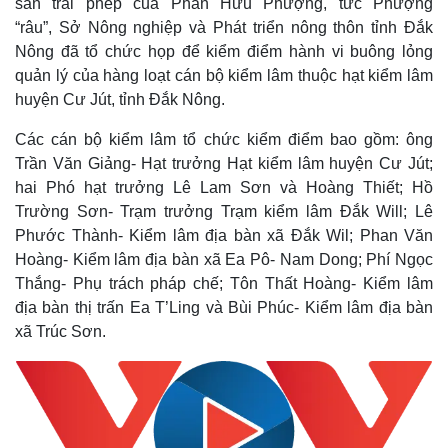
sản trái phép của Phan Hữu Phượng, tức Phượng
“râu”, Sở Nông nghiệp và Phát triển nông thôn tỉnh Đắk
Nông đã tổ chức họp để kiểm điểm hành vi buông lỏng
quản lý của hàng loạt cán bộ kiểm lâm thuộc hạt kiểm lâm
huyện Cư Jút, tỉnh Đắk Nông.
Các cán bộ kiểm lâm tổ chức kiểm điểm bao gồm: ông
Trần Văn Giảng- Hạt trưởng Hạt kiểm lâm huyện Cư Jút;
hai Phó hạt trưởng Lê Lam Sơn và Hoàng Thiết; Hồ
Trường Sơn- Trạm trưởng Trạm kiểm lâm Đắk Will; Lê
Phước Thành- Kiểm lâm địa bàn xã Đắk Wil; Phan Văn
Hoàng- Kiểm lâm địa bàn xã Ea Pô- Nam Dong; Phí Ngọc
Thắng- Phụ trách pháp chế; Tôn Thất Hoàng- Kiểm lâm
địa bàn thị trấn Ea T’Ling và Bùi Phúc- Kiểm lâm địa bàn
xã Trúc Sơn.