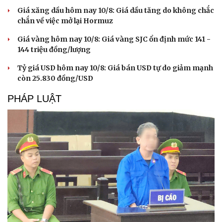
Giá xăng dầu hôm nay 10/8: Giá dầu tăng do không chắc
chắn về việc mở lại Hormuz
Giá vàng hôm nay 10/8: Giá vàng SJC ổn định mức 141 -
144 triệu đồng/lượng
Tỷ giá USD hôm nay 10/8: Giá bán USD tự do giảm mạnh
còn 25.830 đồng/USD
PHÁP LUẬT
Văn hóa
Giải trí
Sân khấu - Điện ảnh
Nghệ sĩ
Văn học
Thời trang
Âm nhạc
Sao Việt
Di sản