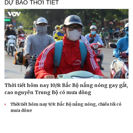
DỰ BÁO THỜI TIẾT
Thời tiết hôm nay 10/8: Bắc Bộ nắng nóng gay gắt,
cao nguyên Trung Bộ có mưa dông
Thời tiết hôm nay 9/8: Bắc Bộ nắng nóng, chiều tối có
mưa dông
Áp thấp nhiệt đới suy yếu, Vịnh Bắc Bộ vẫn có gió mạnh
Diễn biến mới nhất về áp thấp nhiệt đới trên biển Đông