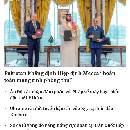
Pakistan khẳng định Hiệp định Mecca “hoàn
toàn mang tính phòng thủ”
Du lịch
Podcast
Ấn Độ xác nhận đàm phán với Pháp về máy bay chiến
Tư vấn
Câu chuyện thời sự
đấu thế hệ thứ 6
Săn Tour
Đọc truyện đêm khuya
check-in
Cửa sổ tình yêu
Ukraine cắt đứt tuyến hậu cần của Nga tại bán đảo
Kể chuyện cho bé
Kinburn
Hạt giống tâm hồn
Số ca tử vong do nắng nóng cực đoan tại Hàn Quốc tiếp