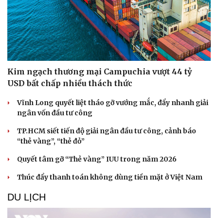
Sức khỏe
Đời sống
Dinh dưỡng - món ngon
Nhà đẹp
Kim ngạch thương mại Campuchia vượt 44 tỷ
Cây thuốc
Blog
USD bất chấp nhiều thách thức
Sản phụ khoa
Tình yêu - Gia đình
Nhi khoa
Vĩnh Long quyết liệt tháo gỡ vướng mắc, đẩy nhanh giải
Nam khoa
ngân vốn đầu tư công
Làm đẹp - giảm cân
Phòng mạch online
TP.HCM siết tiến độ giải ngân đầu tư công, cảnh báo
Ăn sạch sống khỏe
“thẻ vàng”, “thẻ đỏ”
Quyết tâm gỡ “Thẻ vàng” IUU trong năm 2026
Thúc đẩy thanh toán không dùng tiền mặt ở Việt Nam
DU LỊCH