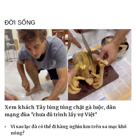
Doanh nghiệp
Công nghệ
ĐỜI SỐNG
Thông tin doanh nghiệp
Sành điệu
Doanh nghiệp 24h
Tin Công nghệ
Doanh nhân
Trải nghiệm
Vì cộng đồng
Chuyển đổi số
Xem khách Tây lúng túng chặt gà luộc, dân
mạng đùa "chưa đủ trình lấy vợ Việt"
Vì sao lạc đà có thể đi hàng nghìn km trên sa mạc khô
nóng?