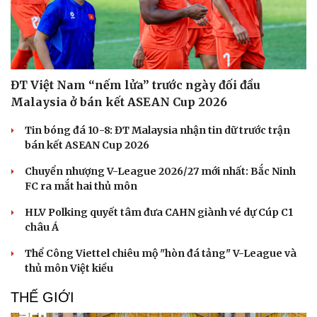
ĐT Việt Nam “nếm lửa” trước ngày đối đầu
Malaysia ở bán kết ASEAN Cup 2026
Tin bóng đá 10-8: ĐT Malaysia nhận tin dữ trước trận
bán kết ASEAN Cup 2026
Chuyển nhượng V-League 2026/27 mới nhất: Bắc Ninh
FC ra mắt hai thủ môn
HLV Polking quyết tâm đưa CAHN giành vé dự Cúp C1
châu Á
Thể Công Viettel chiêu mộ "hòn đá tảng" V-League và
thủ môn Việt kiều
THẾ GIỚI