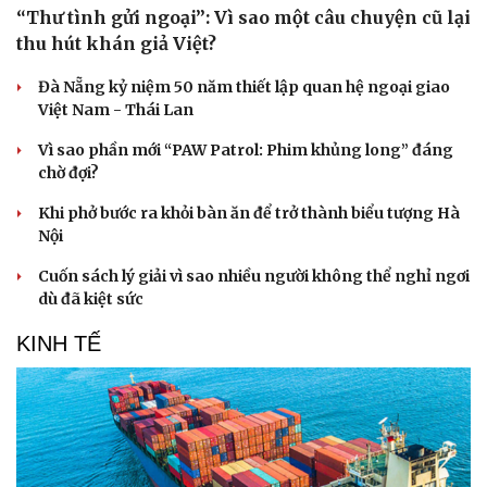
“Thư tình gửi ngoại”: Vì sao một câu chuyện cũ lại
thu hút khán giả Việt?
Đà Nẵng kỷ niệm 50 năm thiết lập quan hệ ngoại giao
Việt Nam - Thái Lan
Vì sao phần mới “PAW Patrol: Phim khủng long” đáng
chờ đợi?
Khi phở bước ra khỏi bàn ăn để trở thành biểu tượng Hà
Nội
Cuốn sách lý giải vì sao nhiều người không thể nghỉ ngơi
dù đã kiệt sức
KINH TẾ