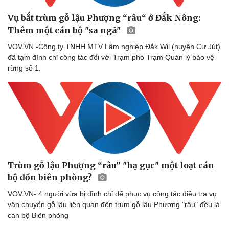
Vụ bắt trùm gỗ lậu Phượng “râu“ ở Đắk Nông:
Thêm một cán bộ "sa ngã"
VOV.VN -Công ty TNHH MTV Lâm nghiệp Đắk Wil (huyện Cư Jút)
đã tạm đình chỉ công tác đối với Trạm phó Trạm Quản lý bảo vệ
rừng số 1.
Trùm gỗ lậu Phượng “râu” "hạ gục" một loạt cán
bộ đồn biên phòng?
VOV.VN- 4 người vừa bị đình chỉ để phục vụ công tác điều tra vụ
vận chuyển gỗ lậu liên quan đến trùm gỗ lậu Phượng "râu" đều là
cán bộ Biên phòng