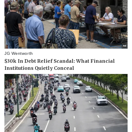
Vụ án
Vũ khí
Tin nóng
Việt Nam
Tư vấn luật
Phân tích