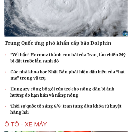
Trung Quốc ứng phó khẩn cấp bão Dolphin
“Yết hầu” Hormuz thành con bài của Iran, tàu chiến Mỹ
bị đặt trước lằn ranh đỏ
Các nhà khoa học Nhật Bản phát hiện dấu hiệu của “hạt
ma” trong vũ trụ
Hungary công bố gói cứu trợ cho nông dân bị ảnh
hưởng do hạn hán và nắng nóng
Thời sự quốc tế sáng 8/8: Iran tung đòn khóa tử huyệt
hàng hải
Ô TÔ - XE MÁY