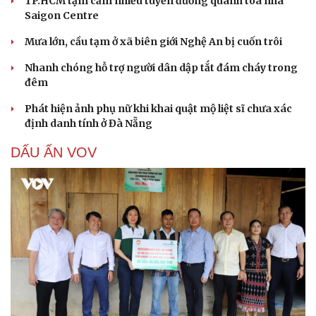
TP.HCM tạm cấm nhiều tuyến đường quanh tòa nhà
Saigon Centre
Mưa lớn, cầu tạm ở xã biên giới Nghệ An bị cuốn trôi
Nhanh chóng hỗ trợ người dân dập tắt đám cháy trong
đêm
Phát hiện ảnh phụ nữ khi khai quật mộ liệt sĩ chưa xác
định danh tính ở Đà Nẵng
DẤU ẤN VOV