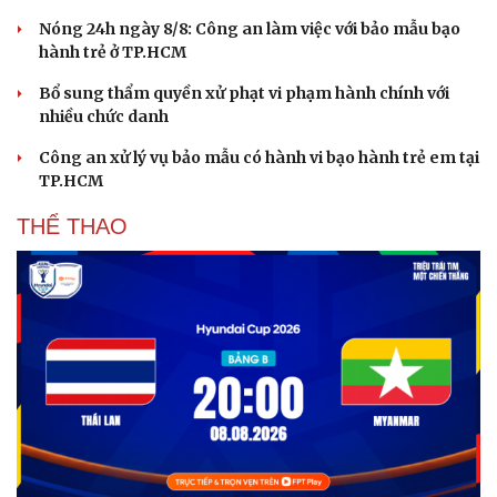
Nóng 24h ngày 8/8: Công an làm việc với bảo mẫu bạo
hành trẻ ở TP.HCM
Bổ sung thẩm quyền xử phạt vi phạm hành chính với
nhiều chức danh
Công an xử lý vụ bảo mẫu có hành vi bạo hành trẻ em tại
TP.HCM
THỂ THAO
Du lịch
Podcast
Tư vấn
Câu chuyện thời sự
Săn Tour
Đọc truyện đêm khuya
check-in
Cửa sổ tình yêu
Kể chuyện cho bé