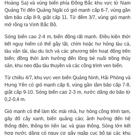
Hoàng Sa) và vùng biển phía Đông Bắc khu vực từ Nam
Quảng Trị đến Quảng Ngãi có gió mạnh cấp 6-7, vùng gần
tâm bão cấp 8-9, giật cấp 11. Từ đêm 3/7, vùng gió mạnh
mở rộng ra Vịnh Bắc Bộ.
Sóng biển cao 2-4 m, biển động rất mạnh. Điều kiện thời
tiết nguy hiểm có thể gây lật, chìm hoặc hư hỏng tàu cá,
tàu vận tải, tàu du lịch và các phương tiện hoạt động trên
biển; đồng thời ảnh hưởng đến lồng bè nuôi trồng thủy
sản, khu neo đậu tàu thuyền và các công trình ven biển.
Từ chiều 4/7, khu vực ven biển Quảng Ninh, Hải Phòng và
Hưng Yên có gió mạnh cấp 6, vùng gần tâm bão cấp 7-8,
Thế giới
Multimedia
giật cấp 9-10. Sóng biển cao 2-3 m, nước dâng do bão từ
Quan sát
Video
0,2-0,4 m.
Cuộc sống đó đây
Ảnh
Hồ sơ
E-Magazine
Gió mạnh có thể làm tốc mái nhà, hư hỏng công trình tạm,
Infographic
gãy đổ cây xanh, biển quảng cáo; ảnh hưởng đến hệ
thống điện, thông tin liên lạc và giao thông. Sóng lớn kết
hợp nước dâng có nguy cơ gây ngập cục bộ tại các khu