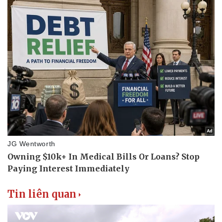
Thể thao
Ô tô - Xe máy
Bóng đá
Ô tô
Lịch thi đấu bóng đá
Xe máy
Thế giới thể thao
Tư vấn
eSports
Hậu trường
Tin liên quan