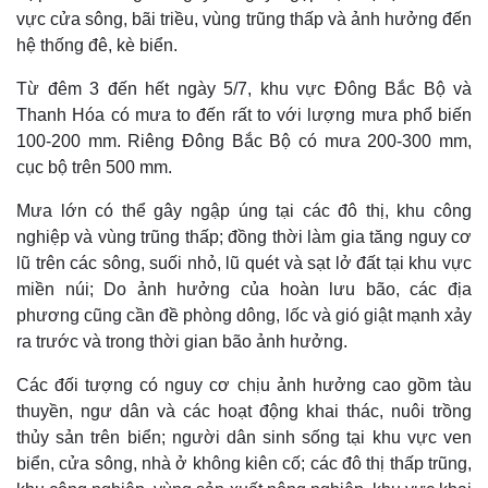
vực cửa sông, bãi triều, vùng trũng thấp và ảnh hưởng đến
hệ thống đê, kè biển.
Từ đêm 3 đến hết ngày 5/7, khu vực Đông Bắc Bộ và
Thanh Hóa có mưa to đến rất to với lượng mưa phổ biến
100-200 mm. Riêng Đông Bắc Bộ có mưa 200-300 mm,
cục bộ trên 500 mm.
Mưa lớn có thể gây ngập úng tại các đô thị, khu công
nghiệp và vùng trũng thấp; đồng thời làm gia tăng nguy cơ
lũ trên các sông, suối nhỏ, lũ quét và sạt lở đất tại khu vực
miền núi; Do ảnh hưởng của hoàn lưu bão, các địa
phương cũng cần đề phòng dông, lốc và gió giật mạnh xảy
ra trước và trong thời gian bão ảnh hưởng.
Các đối tượng có nguy cơ chịu ảnh hưởng cao gồm tàu
thuyền, ngư dân và các hoạt động khai thác, nuôi trồng
thủy sản trên biển; người dân sinh sống tại khu vực ven
biển, cửa sông, nhà ở không kiên cố; các đô thị thấp trũng,