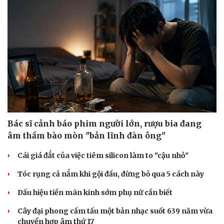
Bác sĩ cảnh báo phim người lớn, rượu bia đang
âm thầm bào mòn "bản lĩnh đàn ông"
Cái giá đắt của việc tiêm silicon làm to "cậu nhỏ"
Tóc rụng cả nắm khi gội đầu, đừng bỏ qua 5 cách này
Dấu hiệu tiền mãn kinh sớm phụ nữ cần biết
Cây đại phong cầm tấu một bản nhạc suốt 639 năm vừa
chuyển hợp âm thứ 17