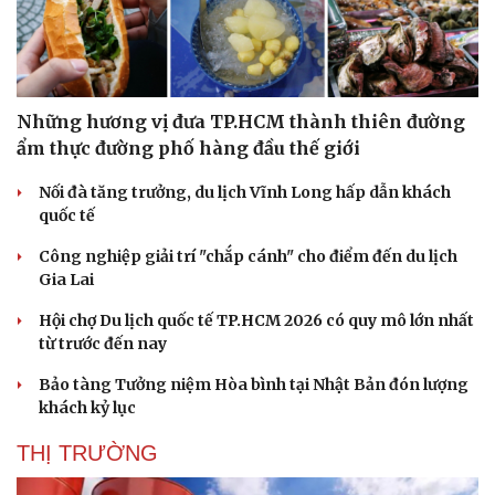
Những hương vị đưa TP.HCM thành thiên đường
ẩm thực đường phố hàng đầu thế giới
Nối đà tăng trưởng, du lịch Vĩnh Long hấp dẫn khách
quốc tế
Công nghiệp giải trí "chắp cánh" cho điểm đến du lịch
Gia Lai
Hội chợ Du lịch quốc tế TP.HCM 2026 có quy mô lớn nhất
Văn hóa
Giải trí
từ trước đến nay
Sân khấu - Điện ảnh
Nghệ sĩ
Văn học
Thời trang
Bảo tàng Tưởng niệm Hòa bình tại Nhật Bản đón lượng
Âm nhạc
Sao Việt
khách kỷ lục
Di sản
THỊ TRƯỜNG