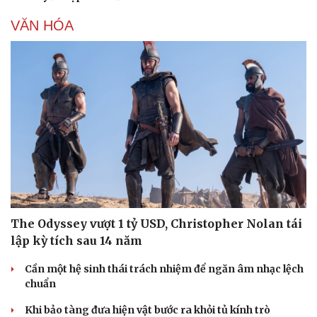
VĂN HÓA
Sức khỏe
Đời sống
Dinh dưỡng - món ngon
Nhà đẹp
Cây thuốc
Blog
Sản phụ khoa
Tình yêu - Gia đình
Nhi khoa
Nam khoa
Làm đẹp - giảm cân
Phòng mạch online
The Odyssey vượt 1 tỷ USD, Christopher Nolan tái
Ăn sạch sống khỏe
lập kỳ tích sau 14 năm
Cần một hệ sinh thái trách nhiệm để ngăn âm nhạc lệch
chuẩn
Khi bảo tàng đưa hiện vật bước ra khỏi tủ kính trò