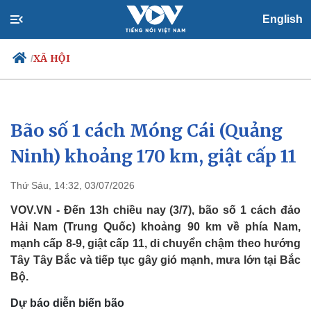
English
XÃ HỘI
/
Bão số 1 cách Móng Cái (Quảng
Chính trị
Xã hội
Đảng
Tin 24h
Ninh) khoảng 170 km, giật cấp 11
Tổ chức nhân sự
Dự báo thời tiết
Quốc hội
Giáo dục
Thứ Sáu, 14:32, 03/07/2026
Nhận diện sự thật
Dấu ấn VOV
Việc làm
VOV.VN - Đến 13h chiều nay (3/7), bão số 1 cách đảo
Biển đảo
Hải Nam (Trung Quốc) khoảng 90 km về phía Nam,
mạnh cấp 8-9, giật cấp 11, di chuyển chậm theo hướng
Tây Tây Bắc và tiếp tục gây gió mạnh, mưa lớn tại Bắc
Bộ.
Dự báo diễn biến bão