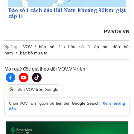
Bão số 1 cách đảo Hải Nam khoảng 90km, giật
cấp 11
PV/VOV.VN
Tag:
VOV
bão số 1
bão số 1 áp sát đảo hải
nam
bắc bộ mưa to
Mời quý độc giả theo dõi VOV.VN trên
Thêm VOV trên Google
Chọn VOV làm nguồn ưu tiên trên
Google Search
.
Xem hướng
Kinh tế
Thị trường
dẫn.
Bất động sản
Giá vàng
Khởi nghiệp
Tiêu dùng
Tỷ giá
Chứng khoán