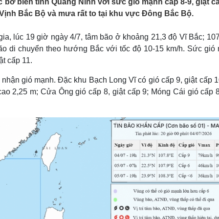
c bờ biển tỉnh Quảng Ninh với sức gió mạnh cấp 8-9, giật cấ
Lịch thi đấu bóng đá
Xe máy
Vịnh Bắc Bộ và mưa rất to tại khu vực Đông Bắc Bộ.
Thế giới thể thao
Tư vấn
eSports
V
Hậu trường
a, lúc 19 giờ ngày 4/7, tâm bão ở khoảng 21,3 độ Vĩ Bắc; 107
Bão di chuyển theo hướng Bắc với tốc độ 10-15 km/h. Sức gió
Văn hóa
Giải trí
D
ật cấp 11.
Sân khấu - Điện ảnh
Nghệ sĩ
Văn học
Thời trang
nhận gió mạnh. Đặc khu Bạch Long Vĩ có gió cấp 9, giật cấp 1
Âm nhạc
Sao Việt
c
cao 2,25 m; Cửa Ông gió cấp 8, giật cấp 9; Móng Cái gió cấp 8
Di sản