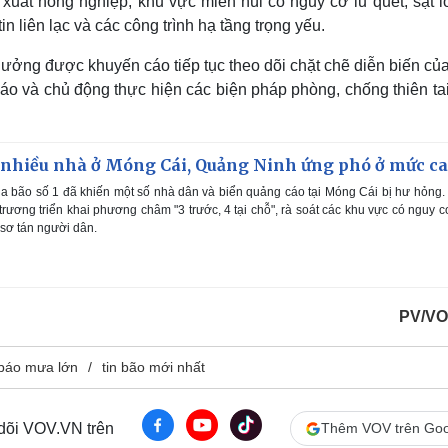
xuất nông nghiệp; khu vực miền núi có nguy cơ lũ quét, sạt lở
in liên lạc và các công trình hạ tầng trọng yếu.
ởng được khuyến cáo tiếp tục theo dõi chặt chẽ diễn biến của
áo và chủ động thực hiện các biện pháp phòng, chống thiên tai
i nhiều nhà ở Móng Cái, Quảng Ninh ứng phó ở mức c
 bão số 1 đã khiến một số nhà dân và biển quảng cáo tại Móng Cái bị hư hỏng.
ương triển khai phương châm "3 trước, 4 tại chỗ", rà soát các khu vực có nguy c
 sơ tán người dân.
PV/VO
báo mưa lớn
tin bão mới nhất
 dõi VOV.VN trên
Thêm VOV trên Goo