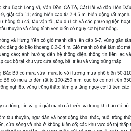
c khu Bạch Long Vĩ, Vân Đồn, Cô Tô, Cát Hải và đảo Hòn Dấu)
9, giật cấp 11; sóng biển cao từ 2-4,5 m, biển động rất mạnh.
hư hỏng tàu cá, tàu vận tải, tàu du lịch và các phương tiện hoạ
 tàu thuyền và công trình ven biển có nguy cơ bị hư hỏng.
 Phòng và Hưng Yên có gió mạnh dần lên cấp 6-7, vùng gần tâ
nước dâng do bão khoảng 0,2-0,4 m. Gió mạnh có thể làm tốc má
uảng cáo; ảnh hưởng đến hệ thống điện, thông tin liên lạc và
 cục bộ tại khu vực cửa sông, bãi triều và vùng trũng thấp.
ông Bắc Bộ có mưa vừa, mưa to với lượng mưa phổ biến 50-11
 Bộ có mưa to đến rất to 100-250 mm, cục bộ có nơi trên 35
ông nghiệp, vùng trũng thấp; làm gia tăng nguy cơ lũ trên các
a dông, lốc và gió giật mạnh cả trước và trong khi bão đổ bộ.
 tàu thuyền, ngư dân và hoạt động khai thác, nuôi trồng thủ
ển, cửa sông và nhà ở không kiên cố; các khu vực đô thị thấp 