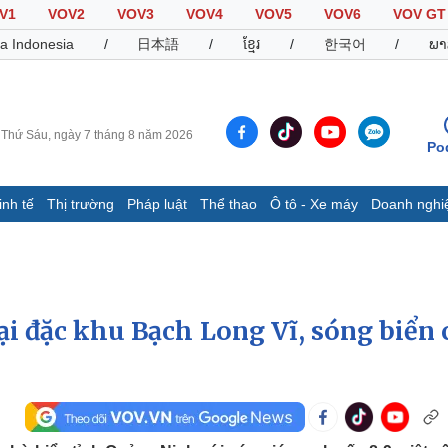
V1
VOV2
VOV3
VOV4
VOV5
VOV6
VOV GT
a Indonesia
/
日本語
/
ខ្មែរ
/
한국어
/
ພາ
Thứ Sáu, ngày 7 tháng 8 năm 2026
Po
inh tế
Thị trường
Pháp luật
Thể thao
Ô tô - Xe máy
Doanh nghi
Thế giới
Multimedia
K
Quan sát
Video
B
Cuộc sống đó đây
Ảnh
K
Hồ sơ
E-Magazine
tại đặc khu Bạch Long Vĩ, sóng biển 
Infographic
Thể thao
Ô tô - Xe máy
D
Bóng đá
Ô tô
T