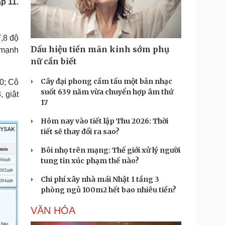
p 11.
Doanh nghiệp 24h
Tin Công nghệ
Doanh nhân
Trải nghiệm
ì cộng đồng
Chuyển đổi số
,8 độ
Dấu hiệu tiền mãn kinh sớm phụ
 mạnh
u lịch
Podcast
nữ cần biết
Tư vấn
Câu chuyện thời sự
Săn Tour
Đọc truyện đêm khuya
Cây đại phong cầm tấu một bản nhạc
0; Cô
heck-in
Cửa sổ tình yêu
suốt 639 năm vừa chuyển hợp âm thứ
, giật
Kể chuyện cho bé
17
Hạt giống tâm hồn
Hôm nay vào tiết lập Thu 2026: Thời
tiết sẽ thay đổi ra sao?
Bôi nhọ trên mạng: Thế giới xử lý người
tung tin xúc phạm thế nào?
Chi phí xây nhà mái Nhật 1 tầng 3
phòng ngủ 100m2 hết bao nhiêu tiền?
VĂN HÓA