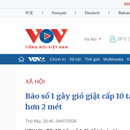
VO
中文
/
français
/
Deutsch
/
Bahas
25°C
Hà Nội
Chính trị
Xã hội
Thế giới
Multimedia
K
Chính trị
Xã hội
Đảng
Tin 24h
XÃ HỘI
Tổ chức nhân sự
Dự báo thời tiết
Quốc hội
Giáo dục
Bão số 1 gây gió giật cấp 10 
Nhận diện sự thật
Dấu ấn VOV
Việc làm
hơn 2 mét
Biển đảo
Pháp luật
Quân sự - Quốc phòng
Thứ Bảy, 20:46, 04/07/2026
Vụ án
Vũ khí