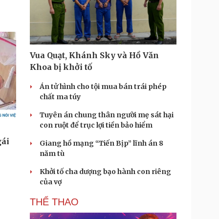
Vua Quạt, Khánh Sky và Hồ Văn
Khoa bị khởi tố
Án tử hình cho tội mua bán trái phép
chất ma túy
Tuyên án chung thân người mẹ sát hại
con ruột để trục lợi tiền bảo hiểm
Giang hồ mạng “Tiến Bịp” lĩnh án 8
năm tù
Khởi tố cha dượng bạo hành con riêng
của vợ
THỂ THAO