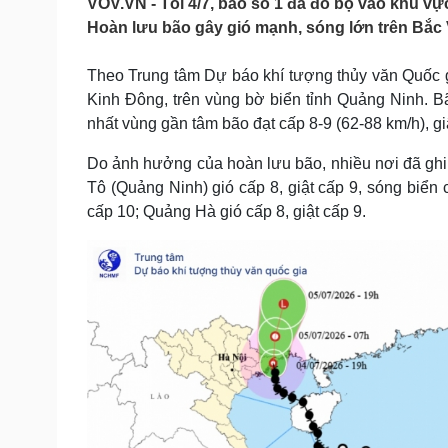
VOV.VN - Tối 4/7, bão số 1 đã đổ bộ vào khu vự
Tin nóng
Việt Nam
Hoàn lưu bão gây gió mạnh, sóng lớn trên Bắc 
Tư vấn luật
Phân tích
Theo Trung tâm Dự báo khí tượng thủy văn Quốc gi
Kinh Đông, trên vùng bờ biển tỉnh Quảng Ninh. 
Sức khỏe
Đời sống
nhất vùng gần tâm bão đạt cấp 8-9 (62-88 km/h), gi
Dinh dưỡng - món ngon
Nhà đẹp
Cây thuốc
Blog
Do ảnh hưởng của hoàn lưu bão, nhiều nơi đã ghi 
Sản phụ khoa
Tình yêu - Gia đình
Tô (Quảng Ninh) gió cấp 8, giật cấp 9, sóng biển 
Nhi khoa
cấp 10; Quảng Hà gió cấp 8, giật cấp 9.
Nam khoa
Làm đẹp - giảm cân
Phòng mạch online
Ăn sạch sống khỏe
Cải chính