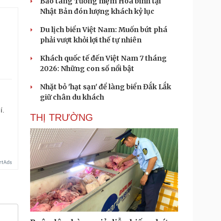
Bảo tàng Tưởng niệm Hòa bình tại
Nhật Bản đón lượng khách kỷ lục
Du lịch biển Việt Nam: Muốn bứt phá
.
phải vượt khỏi lợi thế tự nhiên
Khách quốc tế đến Việt Nam 7 tháng
2026: Những con số nổi bật
Nhặt bỏ 'hạt sạn' để làng biển Đắk Lắk
giữ chân du khách
í.
THỊ TRƯỜNG