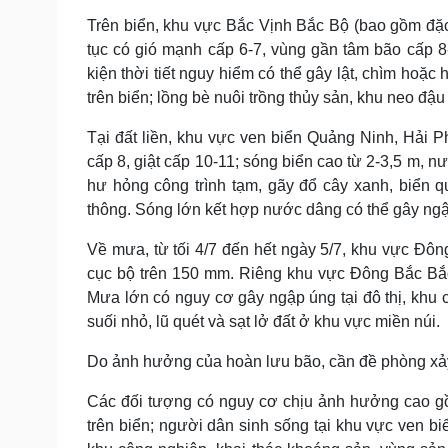
Trên biển, khu vực Bắc Vịnh Bắc Bộ (bao gồm đặ
tục có gió mạnh cấp 6-7, vùng gần tâm bão cấp 8-
kiện thời tiết nguy hiểm có thể gây lật, chìm hoặc 
trên biển; lồng bè nuôi trồng thủy sản, khu neo đậu
Tại đất liền, khu vực ven biển Quảng Ninh, Hải
cấp 8, giật cấp 10-11; sóng biển cao từ 2-3,5 m, 
hư hỏng công trình tạm, gãy đổ cây xanh, biển q
thông. Sóng lớn kết hợp nước dâng có thể gây ngập
Về mưa, từ tối 4/7 đến hết ngày 5/7, khu vực Đ
cục bộ trên 150 mm. Riêng khu vực Đông Bắc Bắc
Mưa lớn có nguy cơ gây ngập úng tại đô thị, khu c
suối nhỏ, lũ quét và sạt lở đất ở khu vực miền núi.
Do ảnh hưởng của hoàn lưu bão, cần đề phòng xảy r
Các đối tượng có nguy cơ chịu ảnh hưởng cao gồm
trên biển; người dân sinh sống tại khu vực ven bi