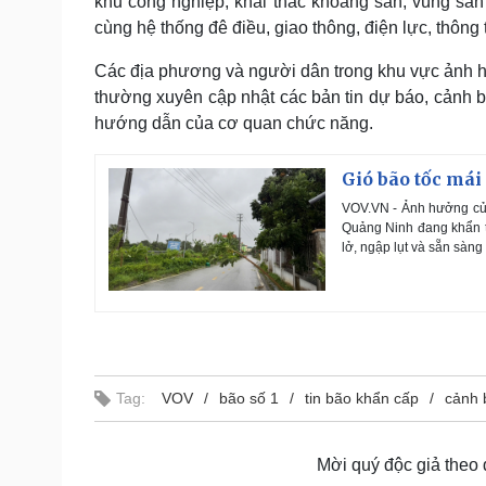
khu công nghiệp, khai thác khoáng sản, vùng sản 
cùng hệ thống đê điều, giao thông, điện lực, thông t
Các địa phương và người dân trong khu vực ảnh hư
thường xuyên cập nhật các bản tin dự báo, cảnh b
hướng dẫn của cơ quan chức năng.
Gió bão tốc má
VOV.VN - Ảnh hưởng của
Quảng Ninh đang khẩn tr
lở, ngập lụt và sẵn sàng
Tag:
VOV
bão số 1
tin bão khẩn cấp
cảnh 
Mời quý độc giả theo