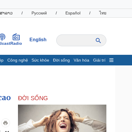
ສາລາວ
/
Русский
/
Español
/
ไทย
English
dcast
Radio
ệp
Công nghệ
Sức khỏe
Đời sống
Văn hóa
Giải trí
inh tế
Thị trường
ất động sản
Giá vàng
hởi nghiệp
Tiêu dùng
Tỷ giá
cao
ĐỜI SỐNG
Chứng khoán
Giá cà phê
oanh nghiệp
Công nghệ
hông tin doanh nghiệp
Sành điệu