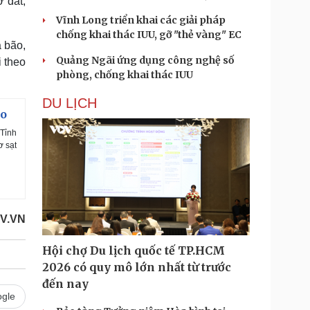
 đất;
Vĩnh Long triển khai các giải pháp
chống khai thác IUU, gỡ "thẻ vàng" EC
 bão,
Quảng Ngãi ứng dụng công nghệ số
 theo
phòng, chống khai thác IUU
DU LỊCH
ao
 Tỉnh
ơ sạt
V.VN
Hội chợ Du lịch quốc tế TP.HCM
2026 có quy mô lớn nhất từ trước
đến nay
gle