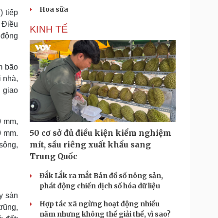
Hoa sữa
 tiếp
 Điều
KINH TẾ
t động
m bão
i nhà,
 giao
0 mm,
50 cơ sở đủ điều kiện kiểm nghiệm
0 mm.
mít, sầu riêng xuất khẩu sang
 sông,
Trung Quốc
Đắk Lắk ra mắt Bản đồ số nông sản,
phát động chiến dịch số hóa dữ liệu
y sản
Hợp tác xã ngừng hoạt động nhiều
trũng,
năm nhưng không thể giải thể, vì sao?