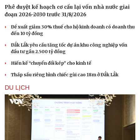
Phê duyệt kế hoạch cơ cấu lại vốn nhà nước giai
đoạn 2026-2030 trước 31/8/2026
Đề xuất giảm 30% thuế cho hộ kinh doanh có doanh thu
đến 10 tỷ đồng
Đắk Lắk yêu cầu tăng tốc dự án khu công nghiệp vốn
đầu tư gần 2.500 tỷ đồng
Hiến kế “chuyển đổi kép" cho kinh tế
Tháp sầu riêng hình chiếc gùi cao 18m ở Đắk Lắk
DU LỊCH
Văn hóa
Giải trí
Sân khấu - Điện ảnh
Nghệ sĩ
Văn học
Thời trang
Âm nhạc
Sao Việt
Di sản