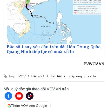
Bão số 1 suy yếu dần trên đất liền Trung Quốc,
Quảng Ninh tiếp tục có mưa rất to
PV/VOV.VN
Tag:
VOV
bão số 1
thời tiết
ngập úng
sạt lở
Kinh tế
Thị trường
Mời quý độc giả theo dõi VOV.VN trên
Bất động sản
Giá vàng
Khởi nghiệp
Tiêu dùng
Tỷ giá
Chứng khoán
Thêm VOV trên Google