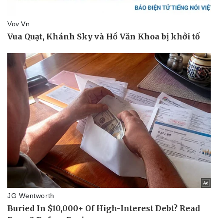
Thể thao
Ô tô - Xe máy
Bóng đá
Ô tô
Lịch thi đấu bóng đá
Xe máy
Thế giới thể thao
Tư vấn
eSports
Hậu trường