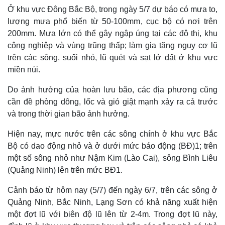
Ở khu vực Đông Bắc Bộ, trong ngày 5/7 dự báo có mưa to,
lượng mưa phổ biến từ 50-100mm, cục bộ có nơi trên
200mm. Mưa lớn có thể gây ngập úng tại các đô thị, khu
công nghiệp và vùng trũng thấp; làm gia tăng nguy cơ lũ
trên các sông, suối nhỏ, lũ quét và sạt lở đất ở khu vực
miền núi.
Do ảnh hưởng của hoàn lưu bão, các địa phương cũng
cần đề phòng dông, lốc và gió giật mạnh xảy ra cả trước
và trong thời gian bão ảnh hưởng.
Hiện nay, mực nước trên các sông chính ở khu vực Bắc
Bộ có dao động nhỏ và ở dưới mức báo động (BĐ)1; trên
một số sông nhỏ như Nậm Kim (Lào Cai), sông Bình Liêu
(Quảng Ninh) lên trên mức BĐ1.
Cảnh báo từ hôm nay (5/7) đến ngày 6/7, trên các sông ở
Quảng Ninh, Bắc Ninh, Lạng Sơn có khả năng xuất hiện
một đợt lũ với biên độ lũ lên từ 2-4m. Trong đợt lũ này,