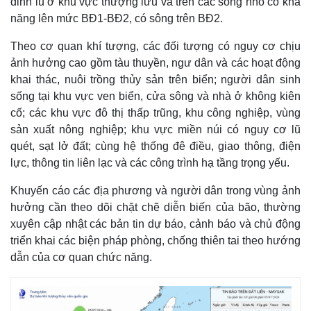
đỉnh lũ ở khu vực thượng lưu và trên các sông nhỏ có khả
năng lên mức BĐ1-BĐ2, có sông trên BĐ2.
Theo cơ quan khí tượng, các đối tượng có nguy cơ chịu
ảnh hưởng cao gồm tàu thuyền, ngư dân và các hoạt động
khai thác, nuôi trồng thủy sản trên biển; người dân sinh
sống tại khu vực ven biển, cửa sông và nhà ở không kiên
cố; các khu vực đô thị thấp trũng, khu công nghiệp, vùng
sản xuất nông nghiệp; khu vực miền núi có nguy cơ lũ
quét, sạt lở đất; cùng hệ thống đê điều, giao thông, điện
lực, thông tin liên lạc và các công trình hạ tầng trọng yếu.
Khuyến cáo các địa phương và người dân trong vùng ảnh
hưởng cần theo dõi chặt chẽ diễn biến của bão, thường
xuyên cập nhật các bản tin dự báo, cảnh báo và chủ động
triển khai các biện pháp phòng, chống thiên tai theo hướng
dẫn của cơ quan chức năng.