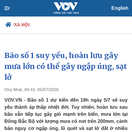
English
XÃ HỘI
/
Bão số 1 suy yếu, hoàn lưu gây
Chính trị
Xã hội
Đảng
Tin 24h
mưa lớn có thể gây ngập úng, sạt
Tổ chức nhân sự
Dự báo thời tiết
lở
Quốc hội
Giáo dục
Nhận diện sự thật
Dấu ấn VOV
Việc làm
Chủ Nhật, 09:43, 05/07/2026
Biển đảo
VOV.VN - Bão số 1 dự kiến đến 19h ngày 5/7 sẽ suy
yếu thành áp thấp nhiệt đới. Tuy nhiên, hoàn lưu sau
bão vẫn tiếp tục gây gió mạnh trên biển, mưa lớn tại
Đông Bắc Bộ với lượng mưa có nơi trên 200mm, cảnh
báo nguy cơ ngập úng, lũ quét và sạt lở đất ở nhiều