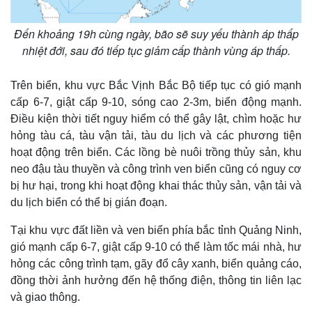
Đến khoảng 19h cùng ngày, bão sẽ suy yếu thành áp thấp
nhiệt đới, sau đó tiếp tục giảm cấp thành vùng áp thấp.
Trên biển, khu vực Bắc Vịnh Bắc Bộ tiếp tục có gió mạnh
cấp 6-7, giật cấp 9-10, sóng cao 2-3m, biển động mạnh.
Điều kiện thời tiết nguy hiểm có thể gây lật, chìm hoặc hư
hỏng tàu cá, tàu vận tải, tàu du lịch và các phương tiện
hoạt động trên biển. Các lồng bè nuôi trồng thủy sản, khu
neo đậu tàu thuyền và công trình ven biển cũng có nguy cơ
bị hư hại, trong khi hoạt động khai thác thủy sản, vận tải và
Thế giới
Multimedia
du lịch biển có thể bị gián đoạn.
Quan sát
Video
Tại khu vực đất liền và ven biển phía bắc tỉnh Quảng Ninh,
Cuộc sống đó đây
Ảnh
gió mạnh cấp 6-7, giật cấp 9-10 có thể làm tốc mái nhà, hư
Hồ sơ
E-Magazine
hỏng các công trình tạm, gãy đổ cây xanh, biển quảng cáo,
Infographic
đồng thời ảnh hưởng đến hệ thống điện, thông tin liên lạc
và giao thông.