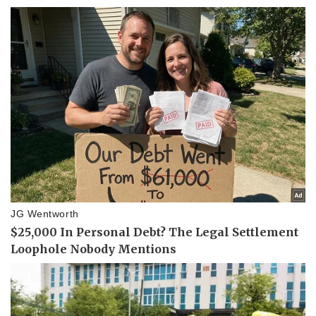
Vụ án
Vũ khí
Tin nóng
Việt Nam
Tư vấn luật
Phân tích