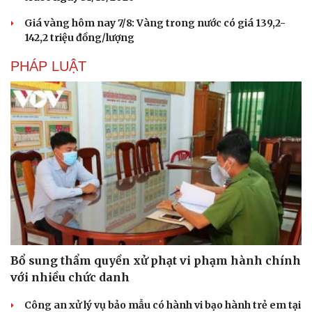
Giá vàng hôm nay 7/8: Vàng trong nước có giá 139,2-
142,2 triệu đồng/lượng
PHÁP LUẬT
Du lịch
Podcast
Bổ sung thẩm quyền xử phạt vi phạm hành chính
Tư vấn
Câu chuyện thời sự
với nhiều chức danh
Săn Tour
Đọc truyện đêm khuya
check-in
Cửa sổ tình yêu
Công an xử lý vụ bảo mẫu có hành vi bạo hành trẻ em tại
Kể chuyện cho bé