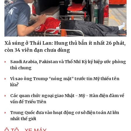
Xả súng ở Thái Lan: Hung thủ bắn ít nhất 26 phát,
còn 34 viên đạn chưa dùng
Saudi Arabia, Pakistan và Thổ Nhĩ Kỳ ký hiệp ước phòng
thủ chung
Vì sao ông Trump “nóng mặt” trước tin Mỹ thiếu tên
lửa?
Các quan chức ngoại giao Nhật - Mỹ - Hàn điện đàm về
vấn đề Triều Tiên
Trung Quốc đưa vào hoạt động cơ sở điện toán AI lớn
nhất thế giới
Cải chính
Ô TÔ - XE MÁY