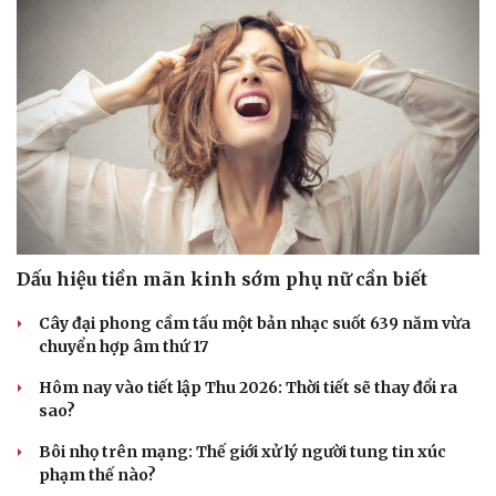
Sức khỏe
Đời sống
Dinh dưỡng - món ngon
Nhà đẹp
Cây thuốc
Blog
Sản phụ khoa
Tình yêu - Gia đình
Nhi khoa
Dấu hiệu tiền mãn kinh sớm phụ nữ cần biết
Nam khoa
Làm đẹp - giảm cân
Cây đại phong cầm tấu một bản nhạc suốt 639 năm vừa
Phòng mạch online
chuyển hợp âm thứ 17
Ăn sạch sống khỏe
Hôm nay vào tiết lập Thu 2026: Thời tiết sẽ thay đổi ra
sao?
Bôi nhọ trên mạng: Thế giới xử lý người tung tin xúc
phạm thế nào?