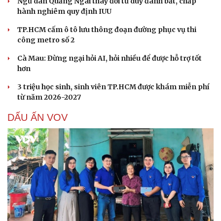
Ngư dân Quảng Ngãi thay đổi tư duy đánh bắt, chấp
hành nghiêm quy định IUU
TP.HCM cấm ô tô lưu thông đoạn đường phục vụ thi
công metro số 2
Cà Mau: Đừng ngại hỏi AI, hỏi nhiều để được hỗ trợ tốt
hơn
3 triệu học sinh, sinh viên TP.HCM được khám miễn phí
từ năm 2026-2027
DẤU ẤN VOV