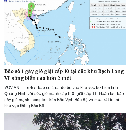
Doanh nghiệp
Công nghệ
Thông tin doanh nghiệp
Sành điệu
Doanh nghiệp 24h
Tin Công nghệ
Doanh nhân
Trải nghiệm
Vì cộng đồng
Chuyển đổi số
Bão số 1 gây gió giật cấp 10 tại đặc khu Bạch Long
Vĩ, sóng biển cao hơn 2 mét
VOV.VN - Tối 4/7, bão số 1 đã đổ bộ vào khu vực bờ biển tỉnh
Quảng Ninh với sức gió mạnh cấp 8-9, giật cấp 11. Hoàn lưu bão
gây gió mạnh, sóng lớn trên Bắc Vịnh Bắc Bộ và mưa rất to tại
khu vực Đông Bắc Bộ.