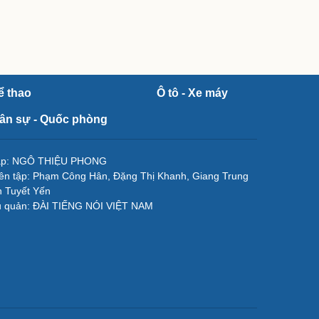
ể thao
Ô tô - Xe máy
ân sự - Quốc phòng
tập: NGÔ THIỆU PHONG
ên tập: Phạm Công Hân, Đặng Thị Khanh, Giang Trung
 Tuyết Yến
ủ quản: ĐÀI TIẾNG NÓI VIỆT NAM