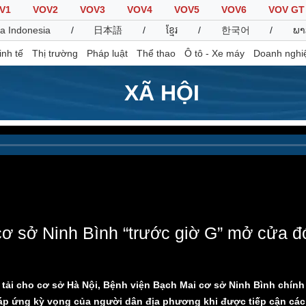
V1
VOV2
VOV3
VOV4
VOV5
VOV6
VOV GT
a Indonesia
/
日本語
/
ខ្មែរ
/
한국어
/
ພາ
inh tế
Thị trường
Pháp luật
Thể thao
Ô tô - Xe máy
Doanh nghi
XÃ HỘI
Thế giới
Multimedia
K
Quan sát
Video
B
Cuộc sống đó đây
Ảnh
K
Hồ sơ
E-Magazine
Infographic
ơ sở Ninh Bình “trước giờ G” mở cửa 
Thể thao
Ô tô - Xe máy
D
Bóng đá
Ô tô
T
tải cho cơ sở Hà Nội, Bệnh viện Bạch Mai cơ sở Ninh Bình chính
Lịch thi đấu bóng đá
Xe máy
 đáp ứng kỳ vọng của người dân địa phương khi được tiếp cận các
Thế giới thể thao
Tư vấn