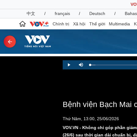
VO
中文
/
français
/
Deutsch
/
Bahas
Chính trị
Xã hội
Thế giới
Multimedia
K
Chính trị
Xã hội
Loaded
:
Play
Mute
2.40%
Đảng
Tin 24h
Tổ chức nhân sự
Dự báo thời tiết
Quốc hội
Giáo dục
Nhận diện sự thật
Dấu ấn VOV
Việc làm
Bệnh viện Bạch Mai c
Biển đảo
Pháp luật
Quân sự - Quốc phòng
Thứ Năm, 13:00, 25/06/2026
Vụ án
Vũ khí
VOV.VN - Không chỉ góp phần giảm 
Tin nóng
Việt Nam
(26/6) sau thời gian dài chuẩn bị,
Tư vấn luật
Phân tích