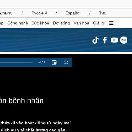
ສາລາວ
/
Русский
/
Español
/
ไทย
ệp
Công nghệ
Sức khỏe
Đời sống
Văn hóa
Giải trí
inh tế
Thị trường
Remaining
-
4:09
Picture-
Fullscreen
in-
ất động sản
Giá vàng
Picture
Time
hởi nghiệp
Tiêu dùng
Tỷ giá
Chứng khoán
Giá cà phê
đón bệnh nhân
oanh nghiệp
Công nghệ
hông tin doanh nghiệp
Sành điệu
 thức đi vào hoạt động từ ngày mai
Doanh nghiệp 24h
Tin Công nghệ
 dịch vụ y tế chất lượng cao gần
Doanh nhân
Trải nghiệm