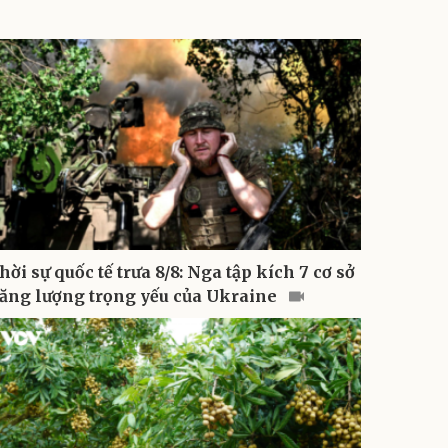
hời sự quốc tế trưa 8/8: Nga tập kích 7 cơ sở
ăng lượng trọng yếu của Ukraine