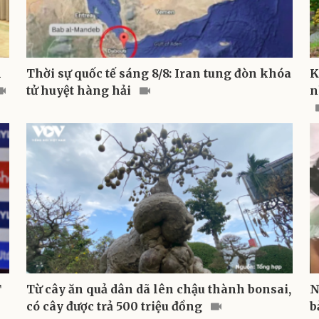
h
Thời sự quốc tế sáng 8/8: Iran tung đòn khóa
K
tử huyệt hàng hải
n
T
Từ cây ăn quả dân dã lên chậu thành bonsai,
N
có cây được trả 500 triệu đồng
b