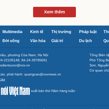
Xem thêm
Multimedia
Kinh tế
Thị trường
Pháp luật
Th
Đời sống
Văn hóa
Giải trí
Du lịch
Qu
Triệu, phường Cửa Nam, Hà Nội
Tổng Biên 
-24-22105148, 84-24-39785691
Phó Tổng Bi
aodientuvov@vov.vn
Sơn, Nguyễn
Cơ quan ch
 cáo, phát hành: quangcao@vovnews.vn
cáo
xuất bản thứ Năm hàng tuần