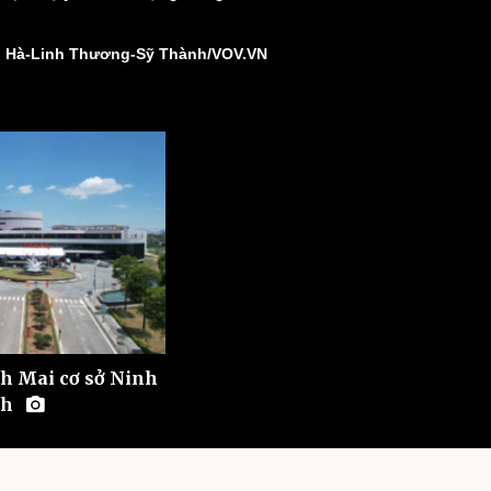
ì cộng đồng
Chuyển đổi số
 Hà-Linh Thương-Sỹ Thành/VOV.VN
u lịch
Podcast
Tư vấn
Câu chuyện thời sự
Săn Tour
Đọc truyện đêm khuya
heck-in
Cửa sổ tình yêu
Kể chuyện cho bé
Hạt giống tâm hồn
h Mai cơ sở Ninh
nh