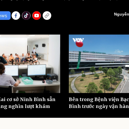
eSports
V
Hậu trường
Nguyễn
Văn hóa
Giải trí
D
Sân khấu - Điện ảnh
Nghệ sĩ
Văn học
Thời trang
Âm nhạc
Sao Việt
c
Di sản
ai cơ sở Ninh Bình sẵn
Bên trong Bệnh viện Bạc
àng nghìn lượt khám
Bình trước ngày vận hà