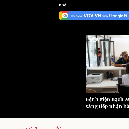
nhà.
Sức khỏe
Đời sống
Dinh dưỡng - món ngon
Nhà đẹp
Cây thuốc
Blog
Sản phụ khoa
Tình yêu - Gia đình
Nhi khoa
Nam khoa
Làm đẹp - giảm cân
Phòng mạch online
Ăn sạch sống khỏe
Cải chính
Bệnh viện Bạch M
sàng tiếp nhận h