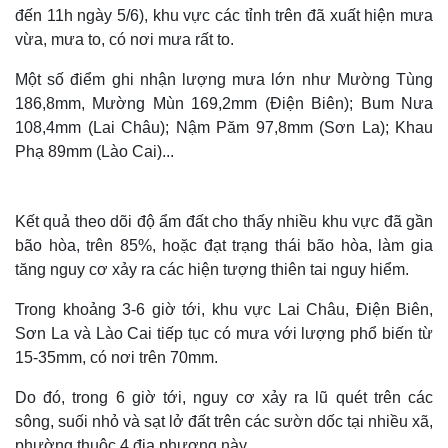
đến 11h ngày 5/6), khu vực các tỉnh trên đã xuất hiện mưa
vừa, mưa to, có nơi mưa rất to.
Một số điểm ghi nhận lượng mưa lớn như Mường Tùng
186,8mm, Mường Mùn 169,2mm (Điện Biên); Bum Nưa
108,4mm (Lai Châu); Nậm Păm 97,8mm (Sơn La); Khau
Phạ 89mm (Lào Cai)...
Kết quả theo dõi độ ẩm đất cho thấy nhiều khu vực đã gần
bão hòa, trên 85%, hoặc đạt trạng thái bão hòa, làm gia
tăng nguy cơ xảy ra các hiện tượng thiên tai nguy hiểm.
Trong khoảng 3-6 giờ tới, khu vực Lai Châu, Điện Biên,
Sơn La và Lào Cai tiếp tục có mưa với lượng phổ biến từ
15-35mm, có nơi trên 70mm.
Do đó, trong 6 giờ tới, nguy cơ xảy ra lũ quét trên các
sông, suối nhỏ và sạt lở đất trên các sườn dốc tại nhiều xã,
phường thuộc 4 địa phương này.