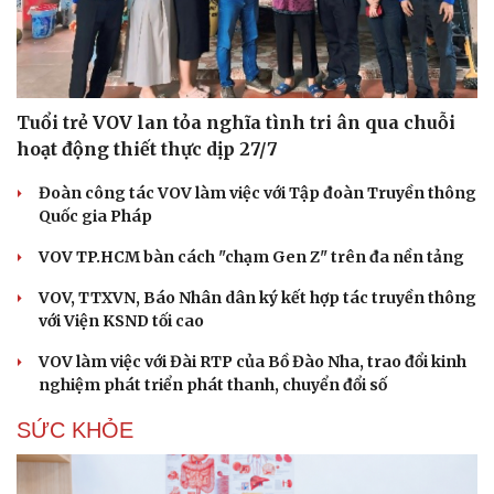
Tuổi trẻ VOV lan tỏa nghĩa tình tri ân qua chuỗi
hoạt động thiết thực dịp 27/7
Đoàn công tác VOV làm việc với Tập đoàn Truyền thông
Quốc gia Pháp
VOV TP.HCM bàn cách "chạm Gen Z" trên đa nền tảng
VOV, TTXVN, Báo Nhân dân ký kết hợp tác truyền thông
với Viện KSND tối cao
VOV làm việc với Đài RTP của Bồ Đào Nha, trao đổi kinh
nghiệm phát triển phát thanh, chuyển đổi số
SỨC KHỎE