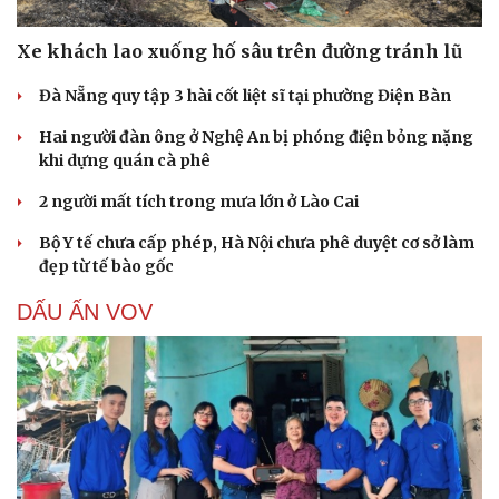
Xe khách lao xuống hố sâu trên đường tránh lũ
Đà Nẵng quy tập 3 hài cốt liệt sĩ tại phường Điện Bàn
Hai người đàn ông ở Nghệ An bị phóng điện bỏng nặng
khi dựng quán cà phê
2 người mất tích trong mưa lớn ở Lào Cai
Bộ Y tế chưa cấp phép, Hà Nội chưa phê duyệt cơ sở làm
đẹp từ tế bào gốc
DẤU ẤN VOV