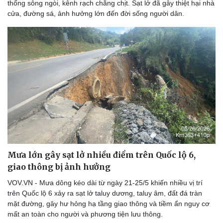
thống sông ngòi, kênh rạch chằng chịt. Sạt lở đã gây thiệt hại nhà
cửa, đường sá, ảnh hưởng lớn đến đời sống người dân.
Mưa lớn gây sạt lở nhiều điểm trên Quốc lộ 6,
giao thông bị ảnh hưởng
VOV.VN - Mưa dông kéo dài từ ngày 21-25/5 khiến nhiều vị trí
trên Quốc lộ 6 xảy ra sạt lở taluy dương, taluy âm, đất đá tràn
mặt đường, gây hư hỏng hạ tầng giao thông và tiềm ẩn nguy cơ
mất an toàn cho người và phương tiện lưu thông.