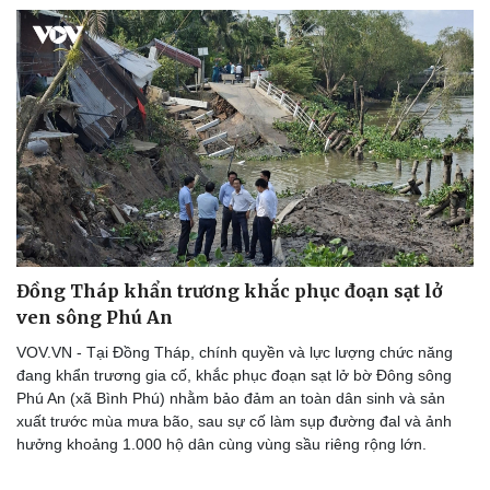
Doanh nghiệp
Công nghệ
Thông tin doanh nghiệp
Sành điệu
Doanh nghiệp 24h
Tin Công nghệ
Doanh nhân
Trải nghiệm
Vì cộng đồng
Chuyển đổi số
Đồng Tháp khẩn trương khắc phục đoạn sạt lở
ven sông Phú An
VOV.VN - Tại Đồng Tháp, chính quyền và lực lượng chức năng
đang khẩn trương gia cố, khắc phục đoạn sạt lở bờ Đông sông
Phú An (xã Bình Phú) nhằm bảo đảm an toàn dân sinh và sản
xuất trước mùa mưa bão, sau sự cố làm sụp đường đal và ảnh
hưởng khoảng 1.000 hộ dân cùng vùng sầu riêng rộng lớn.