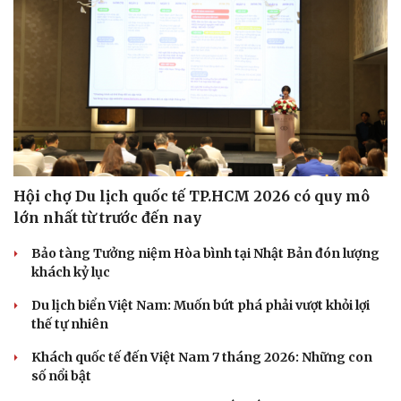
Hội chợ Du lịch quốc tế TP.HCM 2026 có quy mô
lớn nhất từ trước đến nay
Bảo tàng Tưởng niệm Hòa bình tại Nhật Bản đón lượng
Văn hóa
Giải trí
khách kỷ lục
Sân khấu - Điện ảnh
Nghệ sĩ
Du lịch biển Việt Nam: Muốn bứt phá phải vượt khỏi lợi
Văn học
Thời trang
thế tự nhiên
Âm nhạc
Sao Việt
Di sản
Khách quốc tế đến Việt Nam 7 tháng 2026: Những con
số nổi bật