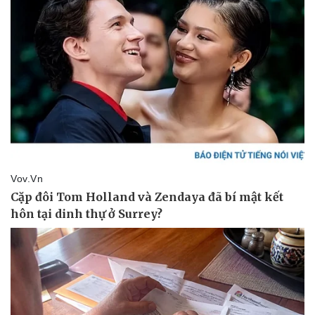
Vụ án
Vũ khí
Tin nóng
Việt Nam
Tư vấn luật
Phân tích