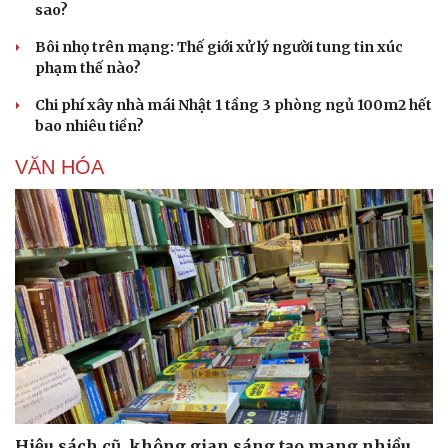
sao?
Bôi nhọ trên mạng: Thế giới xử lý người tung tin xúc
phạm thế nào?
Chi phí xây nhà mái Nhật 1 tầng 3 phòng ngủ 100m2 hết
bao nhiêu tiền?
Sức khỏe
Đời sống
VĂN HÓA
Dinh dưỡng - món ngon
Nhà đẹp
Cây thuốc
Blog
Sản phụ khoa
Tình yêu - Gia đình
Nhi khoa
Nam khoa
Làm đẹp - giảm cân
Phòng mạch online
Ăn sạch sống khỏe
Hiệu sách cũ, không gian sáng tạo mang nhiều