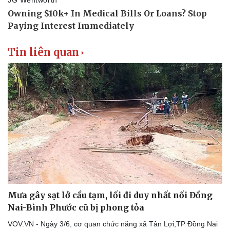
Thể thao
Ô tô - Xe máy
Bóng đá
Ô tô
Lịch thi đấu bóng đá
Xe máy
Thế giới thể thao
Tư vấn
Tin liên quan
eSports
Hậu trường
Mưa gây sạt lở cầu tạm, lối đi duy nhất nối Đồng
Nai-Bình Phước cũ bị phong tỏa
VOV.VN - Ngày 3/6, cơ quan chức năng xã Tân Lợi,TP Đồng Nai