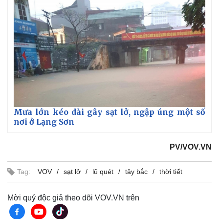
Mưa lớn kéo dài gây sạt lở, ngập úng một số
nơi ở Lạng Sơn
PV/VOV.VN
Tag:
VOV
sạt lở
lũ quét
tây bắc
thời tiết
Mời quý độc giả theo dõi VOV.VN trên