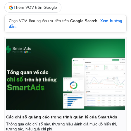
Thêm VOV trên Google
Chọn VOV làm nguồn ưu tiên trên
Google Search
.
Xem hướng
dẫn.
Kinh tế
Thị trường
Bất động sản
Giá vàng
Khởi nghiệp
Tiêu dùng
Các chỉ số quảng cáo trong trình quản lý của SmartAds
Tỷ giá
Thông qua các chỉ số này, thương hiệu đánh giá mức độ hiển thị,
Chứng khoán
tương tác, hiệu quả chi phí.