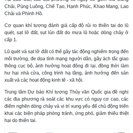
Chải, Púng Luông, Chế Tạo, Hạnh Phúc, Khao Mang, Lao
Chải và Phình Hồ.
Cơ quan khí tượng đánh giá cấp độ rủi ro thiên tai do lũ
quét, sạt lở đất, sụt lún đất do mưa lũ hoặc dòng chảy ở
cấp 1.
Lũ quét và sạt lở đất có thể gây tác động nghiêm trọng đến
môi trường, đe dọa tính mạng người dân, gây ách tắc giao
thông cục bộ, ảnh hưởng hoạt động đi lại, đồng thời làm
hư hại nhà cửa, công trình hạ tầng, ảnh hưởng đến sản
xuất và các hoạt động kinh tế - xã hội.
Trung tâm Dự báo Khí tượng Thủy văn Quốc gia đề nghị
các địa phương rà soát các khu vực có nguy cơ cao, các
điểm nghẽn dòng chảy và vị trí xung yếu để chủ động triển
khai các biện pháp phòng tránh, ứng phó, giảm thiểu thiệt
hại do thiên tai.