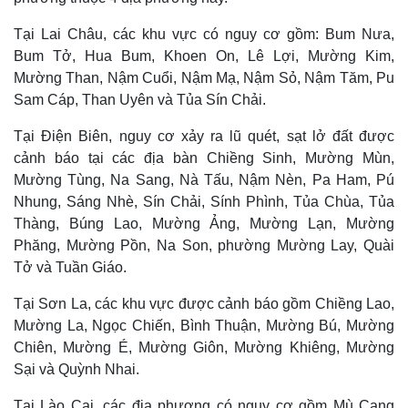
Tại Lai Châu, các khu vực có nguy cơ gồm: Bum Nưa,
Bum Tở, Hua Bum, Khoen On, Lê Lợi, Mường Kim,
Mường Than, Nậm Cuổi, Nậm Mạ, Nậm Sỏ, Nậm Tăm, Pu
Sam Cáp, Than Uyên và Tủa Sín Chải.
Tại Điện Biên, nguy cơ xảy ra lũ quét, sạt lở đất được
cảnh báo tại các địa bàn Chiềng Sinh, Mường Mùn,
Mường Tùng, Na Sang, Nà Tấu, Nậm Nèn, Pa Ham, Pú
Nhung, Sáng Nhè, Sín Chải, Sính Phình, Tủa Chùa, Tủa
Thàng, Búng Lao, Mường Ảng, Mường Lạn, Mường
Phăng, Mường Pồn, Na Son, phường Mường Lay, Quài
Thế giới
Multimedia
Tở và Tuần Giáo.
Quan sát
Video
Tại Sơn La, các khu vực được cảnh báo gồm Chiềng Lao,
Cuộc sống đó đây
Ảnh
Mường La, Ngọc Chiến, Bình Thuận, Mường Bú, Mường
Hồ sơ
E-Magazine
Infographic
Chiên, Mường É, Mường Giôn, Mường Khiêng, Mường
Sại và Quỳnh Nhai.
Tại Lào Cai, các địa phương có nguy cơ gồm Mù Cang