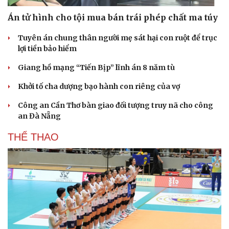
Án tử hình cho tội mua bán trái phép chất ma túy
Tuyên án chung thân người mẹ sát hại con ruột để trục
lợi tiền bảo hiểm
Giang hồ mạng “Tiến Bịp” lĩnh án 8 năm tù
Khởi tố cha dượng bạo hành con riêng của vợ
Công an Cần Thơ bàn giao đối tượng truy nã cho công
an Đà Nẵng
THỂ THAO
Du lịch
Podcast
Tư vấn
Câu chuyện thời sự
Săn Tour
Đọc truyện đêm khuya
check-in
Cửa sổ tình yêu
Kể chuyện cho bé