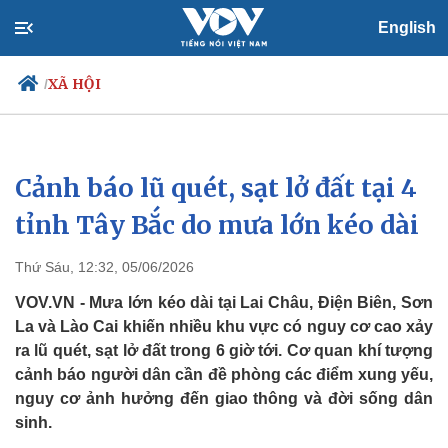
English
XÃ HỘI
/
Cảnh báo lũ quét, sạt lở đất tại 4
Chính trị
Xã hội
Đảng
Tin 24h
tỉnh Tây Bắc do mưa lớn kéo dài
Tổ chức nhân sự
Dự báo thời tiết
Quốc hội
Giáo dục
Thứ Sáu, 12:32, 05/06/2026
Nhận diện sự thật
Dấu ấn VOV
Việc làm
VOV.VN - Mưa lớn kéo dài tại Lai Châu, Điện Biên, Sơn
Biển đảo
La và Lào Cai khiến nhiều khu vực có nguy cơ cao xảy
ra lũ quét, sạt lở đất trong 6 giờ tới. Cơ quan khí tượng
cảnh báo người dân cần đề phòng các điểm xung yếu,
nguy cơ ảnh hưởng đến giao thông và đời sống dân
sinh.