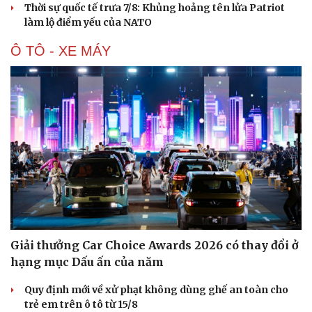
Thời sự quốc tế trưa 7/8: Khủng hoảng tên lửa Patriot
làm lộ điểm yếu của NATO
Ô TÔ - XE MÁY
Du lịch
Podcast
Tư vấn
Câu chuyện thời sự
Săn Tour
Đọc truyện đêm khuya
check-in
Cửa sổ tình yêu
Kể chuyện cho bé
Hạt giống tâm hồn
Giải thưởng Car Choice Awards 2026 có thay đổi ở
hạng mục Dấu ấn của năm
Quy định mới về xử phạt không dùng ghế an toàn cho
trẻ em trên ô tô từ 15/8