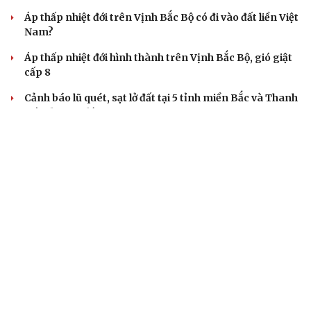
Áp thấp nhiệt đới trên Vịnh Bắc Bộ có đi vào đất liền Việt
Nam?
Áp thấp nhiệt đới hình thành trên Vịnh Bắc Bộ, gió giật
cấp 8
Cảnh báo lũ quét, sạt lở đất tại 5 tỉnh miền Bắc và Thanh
Hóa do mưa lớn
Thời tiết hôm nay 7/8: Mưa lớn bao trùm Bắc Bộ về đêm
và sáng
TIN 24H