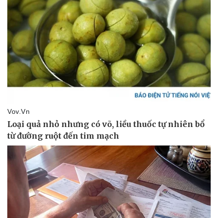
Pháp luật
Quân sự - Quốc phòng
Vụ án
Vũ khí
Tin nóng
Việt Nam
Tư vấn luật
Phân tích