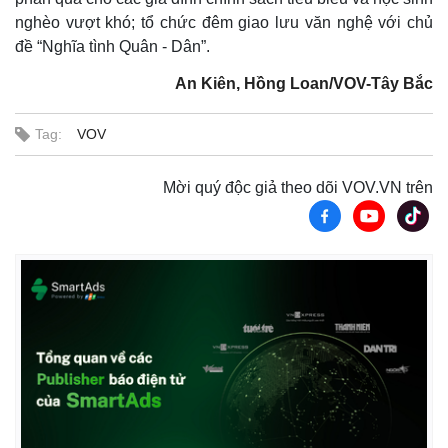
nghèo vượt khó; tổ chức đêm giao lưu văn nghệ với chủ
đề “Nghĩa tình Quân - Dân”.
An Kiên, Hồng Loan/VOV-Tây Bắc
Tag:
VOV
Mời quý độc giả theo dõi VOV.VN trên
Thế giới
Multimedia
Quan sát
Video
Cuộc sống đó đây
Ảnh
Hồ sơ
E-Magazine
Infographic