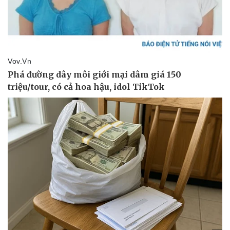
Kinh tế
Thị trường
Bất động sản
Giá vàng
Khởi nghiệp
Tiêu dùng
Tỷ giá
Chứng khoán
Giá cà phê