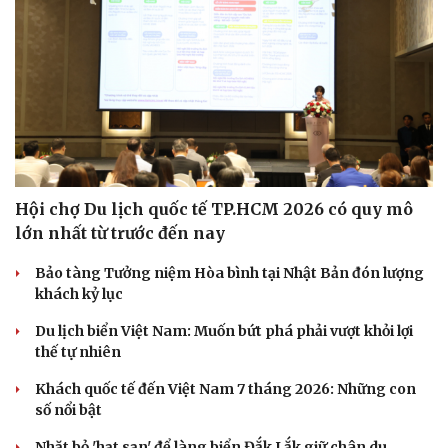
Sức khỏe
Đời sống
Dinh dưỡng - món ngon
Nhà đẹp
Cây thuốc
Blog
Hội chợ Du lịch quốc tế TP.HCM 2026 có quy mô
Sản phụ khoa
Tình yêu - Gia đình
lớn nhất từ trước đến nay
Nhi khoa
Nam khoa
Bảo tàng Tưởng niệm Hòa bình tại Nhật Bản đón lượng
Làm đẹp - giảm cân
khách kỷ lục
Phòng mạch online
Du lịch biển Việt Nam: Muốn bứt phá phải vượt khỏi lợi
Ăn sạch sống khỏe
thế tự nhiên
Khách quốc tế đến Việt Nam 7 tháng 2026: Những con
số nổi bật
Nhặt bỏ 'hạt sạn' để làng biển Đắk Lắk giữ chân du