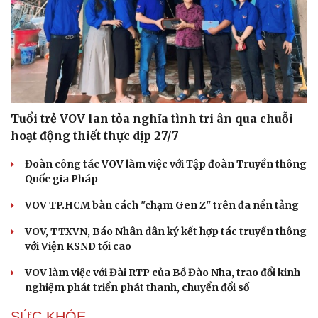
Tuổi trẻ VOV lan tỏa nghĩa tình tri ân qua chuỗi
hoạt động thiết thực dịp 27/7
Cải chính
Đoàn công tác VOV làm việc với Tập đoàn Truyền thông
Quốc gia Pháp
VOV TP.HCM bàn cách "chạm Gen Z" trên đa nền tảng
VOV, TTXVN, Báo Nhân dân ký kết hợp tác truyền thông
với Viện KSND tối cao
VOV làm việc với Đài RTP của Bồ Đào Nha, trao đổi kinh
nghiệm phát triển phát thanh, chuyển đổi số
SỨC KHỎE