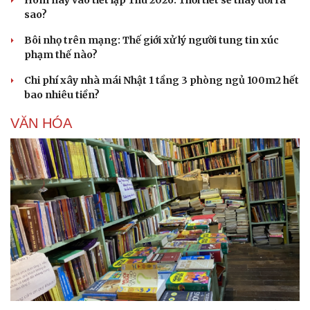
sao?
Bôi nhọ trên mạng: Thế giới xử lý người tung tin xúc
phạm thế nào?
Chi phí xây nhà mái Nhật 1 tầng 3 phòng ngủ 100m2 hết
bao nhiêu tiền?
Doanh nghiệp
Công nghệ
VĂN HÓA
Thông tin doanh nghiệp
Sành điệu
Doanh nghiệp 24h
Tin Công nghệ
Doanh nhân
Trải nghiệm
Vì cộng đồng
Chuyển đổi số