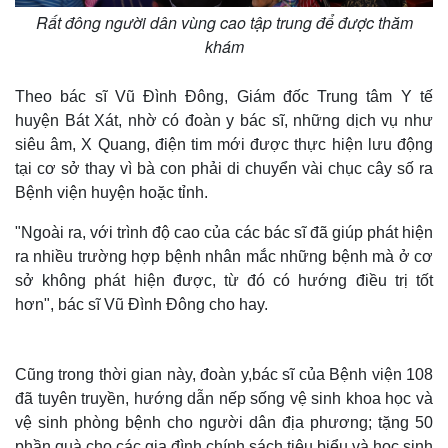
Rất đông người dân vùng cao tập trung để được thăm
khám
Theo bác sĩ Vũ Đình Đông, Giám đốc Trung tâm Y tế
huyện Bát Xát, nhờ có đoàn y bác sĩ, những dịch vụ như
siêu âm, X Quang, điện tim mới được thực hiện lưu động
tại cơ sở thay vì bà con phải di chuyển vài chục cây số ra
Bệnh viện huyện hoặc tỉnh.
"Ngoài ra, với trình độ cao của các bác sĩ đã giúp phát hiện
ra nhiều trường hợp bệnh nhân mắc những bệnh mà ở cơ
sở không phát hiện được, từ đó có hướng điều trị tốt
hơn", bác sĩ Vũ Đình Đông cho hay.
Cũng trong thời gian này, đoàn y,bác sĩ của Bệnh viện 108
đã tuyên truyền, hướng dẫn nếp sống vệ sinh khoa học và
vệ sinh phòng bệnh cho người dân địa phương; tặng 50
phần quà cho các gia đình chính sách tiêu biểu và học sinh