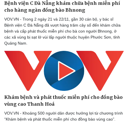
Bệnh viện C Đà Nẵng khám chữa bệnh miễn phí
cho hàng ngàn đồng bào Bhnong
VOV.VN - Trong 2 ngày 21 và 22/11, gần 30 cán bộ, y bác sĩ
Bệnh viện C Đà Nẵng đã vượt hàng trăm cây số đến khám chữa
bệnh và cấp phát thuốc miễn phí cho bà con người Bhnong, ở
các xã vùng bị sạt lở vùi lấp người thuộc huyện Phước Sơn, tỉnh
Quảng Nam.
Thể thao
Ô tô - Xe máy
Bóng đá
Ô tô
Lịch thi đấu bóng đá
Xe máy
Thế giới thể thao
Tư vấn
eSports
Hậu trường
Khám bệnh và phát thuốc miễn phí cho đồng bào
vùng cao Thanh Hoá
VOV.VN - Khoảng 500 người dân được hưởng lợi từ chương trình
“Khám bệnh và phát thuốc miễn phí cho đồng bào vùng cao”.