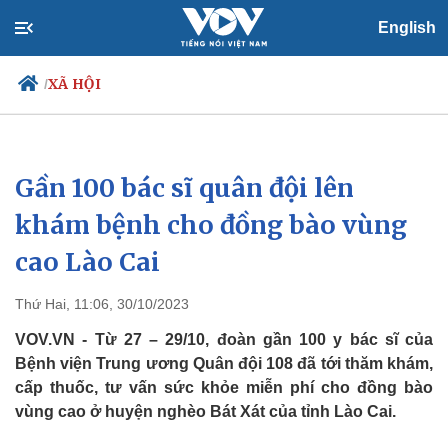
English
XÃ HỘI
/
Gần 100 bác sĩ quân đội lên
Chính trị
Xã hội
Đảng
Tin 24h
khám bệnh cho đồng bào vùng
Tổ chức nhân sự
Dự báo thời tiết
cao Lào Cai
Quốc hội
Giáo dục
Nhận diện sự thật
Dấu ấn VOV
Việc làm
Thứ Hai, 11:06, 30/10/2023
Biển đảo
VOV.VN - Từ 27 – 29/10, đoàn gần 100 y bác sĩ của
Bệnh viện Trung ương Quân đội 108 đã tới thăm khám,
cấp thuốc, tư vấn sức khỏe miễn phí cho đồng bào
vùng cao ở huyện nghèo Bát Xát của tỉnh Lào Cai.