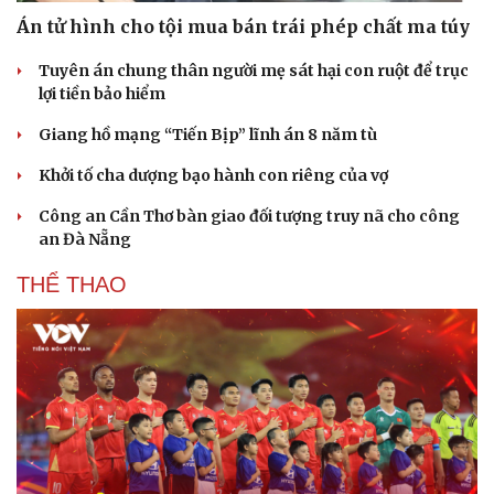
Án tử hình cho tội mua bán trái phép chất ma túy
Tuyên án chung thân người mẹ sát hại con ruột để trục
lợi tiền bảo hiểm
Giang hồ mạng “Tiến Bịp” lĩnh án 8 năm tù
Khởi tố cha dượng bạo hành con riêng của vợ
Công an Cần Thơ bàn giao đối tượng truy nã cho công
an Đà Nẵng
Văn hóa
Giải trí
Sân khấu - Điện ảnh
Nghệ sĩ
THỂ THAO
Văn học
Thời trang
Âm nhạc
Sao Việt
Di sản