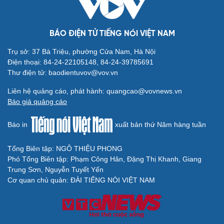
Thời tiết hôm nay 9/8: Bắc Bộ nắng nóng, chiều
tối có mưa dông
Áp thấp nhiệt đới suy yếu, Vịnh Bắc Bộ vẫn có gió mạnh
Diễn biến mới nhất về áp thấp nhiệt đới trên biển Đông
Áp thấp nhiệt đới trên Biển Đông ít khả năng mạnh lên
thành bão
Thời tiết hôm nay 8/8: Hà Nội nắng 35 độ, Bắc Trung Bộ
có mưa dông cục bộ