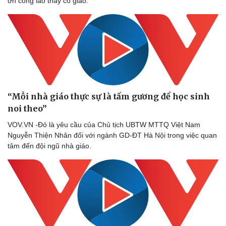
ơn công lao thầy cô giáo.
Sản phụ khoa
Tình yêu - Gia đình
Nhi khoa
Nam khoa
Làm đẹp - giảm cân
Phòng mạch online
Ăn sạch sống khỏe
“Mỗi nhà giáo thực sự là tấm gương để học sinh
noi theo”
VOV.VN -Đó là yêu cầu của Chủ tịch UBTW MTTQ Việt Nam
Nguyễn Thiện Nhân đối với ngành GD-ĐT Hà Nội trong việc quan
tâm đến đội ngũ nhà giáo.