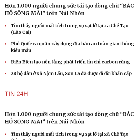
Đừng tưởng lập thu là hết nóng, phải đến tiết Xử thử mới
thật sự mát mẻ
Mèo sống thọ tới 31 tuổi, chủ nhân tiết lộ thói quen ít ai
Du lịch
Podcast
ngờ
Tư vấn
Câu chuyện thời sự
Ngại khám bệnh, nhiều người tự chữa bệnh xã hội rồi
Săn Tour
Đọc truyện đêm khuya
nhận hậu quả lớn
check-in
Cửa sổ tình yêu
Kể chuyện cho bé
TIN 24H
Hạt giống tâm hồn