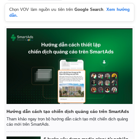
Chọn VOV làm nguồn ưu tiên trên
Google Search
.
Xem hướng
dẫn.
Kinh tế
Thị trường
Bất động sản
Giá vàng
Khởi nghiệp
Tiêu dùng
Tỷ giá
Hướng dẫn cách tạo chiến dịch quảng cáo trên SmartAds
Chứng khoán
Tham khảo ngay trọn bộ hướng dẫn cách tạo một chiến dịch quảng
Giá cà phê
cáo mới trên SmartAds.
6 bước xây dựng media plan: từ nghiên