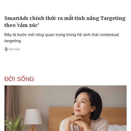
Văn hóa
Giải trí
Sân khấu - Điện ảnh
Nghệ sĩ
Văn học
Thời trang
Âm nhạc
Sao Việt
Di sản
SmartAds chính thức ra mắt tính năng Targeting
theo 'cảm xúc'
Đây là bước mở rộng quan trọng trong hệ sinh thái contextual
targeting.