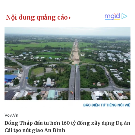
Pháp luật
Quân sự - Quốc phòng
Vụ án
Vũ khí
Tin nóng
Việt Nam
Tư vấn luật
Phân tích