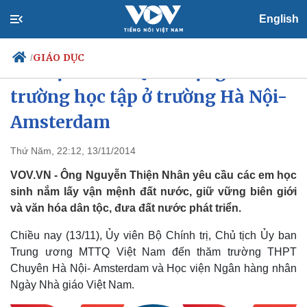
English
GIÁO DỤC
/
Chủ tịch MTTQ ấn tượng về môi
trường học tập ở trường Hà Nội-
Amsterdam
Chính trị
Xã hội
Đảng
Tin 24h
Thứ Năm, 22:12, 13/11/2014
Tổ chức nhân sự
Dự báo thời tiết
VOV.VN - Ông Nguyễn Thiện Nhân yêu cầu các em học
Quốc hội
Giáo dục
Nhận diện sự thật
Dấu ấn VOV
sinh nắm lấy vận mệnh đất nước, giữ vững biên giới
Việc làm
và văn hóa dân tộc, đưa đất nước phát triển.
Biển đảo
Chiều nay (13/11), Ủy viên Bộ Chính trị, Chủ tịch Ủy ban
Trung ương MTTQ Việt Nam đến thăm trường THPT
Chuyên Hà Nội- Amsterdam và Học viện Ngân hàng nhân
Ngày Nhà giáo Việt Nam.