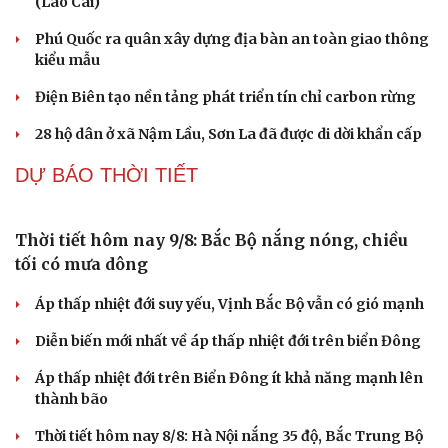
Hơn 1.000 người chung sức tái tạo dòng chữ “BÁC
HỒ SỐNG MÃI” trên Núi Nhón
Tìm thấy người mất tích trong vụ sạt lở tại xã Chế Tạo
(Lào Cai)
Phú Quốc ra quân xây dựng địa bàn an toàn giao thông
kiểu mẫu
Điện Biên tạo nền tảng phát triển tín chỉ carbon rừng
28 hộ dân ở xã Nậm Lầu, Sơn La đã được di dời khẩn cấp
TIN 24H