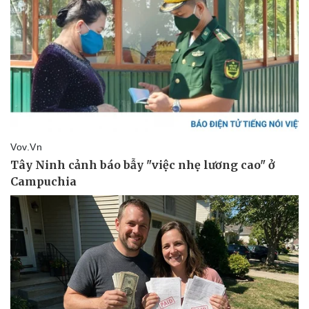
Thể thao
Ô tô - Xe máy
Bóng đá
Ô tô
Lịch thi đấu bóng đá
Xe máy
Thế giới thể thao
Tư vấn
eSports
Hậu trường