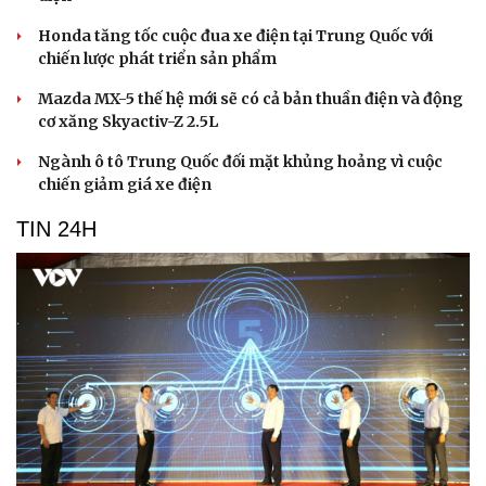
Honda tăng tốc cuộc đua xe điện tại Trung Quốc với
chiến lược phát triển sản phẩm
Mazda MX-5 thế hệ mới sẽ có cả bản thuần điện và động
cơ xăng Skyactiv-Z 2.5L
Ngành ô tô Trung Quốc đối mặt khủng hoảng vì cuộc
chiến giảm giá xe điện
TIN 24H
Du lịch
Podcast
Tư vấn
Câu chuyện thời sự
Săn Tour
Đọc truyện đêm khuya
check-in
Cửa sổ tình yêu
Kể chuyện cho bé
Hạt giống tâm hồn