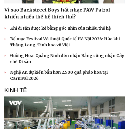
Doanh nghiệp
Công nghệ
Vì sao Backstreet Boys hát nhạc PAW Patrol
khiến nhiều thế hệ thích thú?
Thông tin doanh nghiệp
Sành điệu
Doanh nghiệp 24h
Tin Công nghệ
Khi di sản được kể bằng góc nhìn của nhiều thế hệ
Doanh nhân
Trải nghiệm
Vì cộng đồng
Chuyển đổi số
Bế mạc Festival Võ thuật Quốc tế Hà Nội 2026: Hào khí
Thăng Long, Tinh hoa võ Việt
Đường Hoa, Quảng Ninh đón nhận Bằng công nhận Cây
chè Di sản
Nghệ An dự kiến bắn hơn 2.500 quả pháo hoa tại
Carnival 2026
KINH TẾ