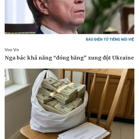
Kinh tế
Thị trường
Bất động sản
Giá vàng
Khởi nghiệp
Tiêu dùng
Tỷ giá
Chứng khoán
Giá cà phê