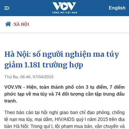
English
XÃ HỘI
/
Hà Nội: số người nghiện ma túy
Chính trị
Xã hội
Đảng
Tin 24h
giảm 1.181 trường hợp
Tổ chức nhân sự
Dự báo thời tiết
Quốc hội
Giáo dục
Thứ Ba, 06:46, 07/04/2015
Nhận diện sự thật
Dấu ấn VOV
Việc làm
VOV.VN - Hiện, toàn thành phố còn 3 tụ điểm, 7 điểm
Biển đảo
phức tạp về ma túy và 74 đối tượng cần tập trung đấu
tranh.
Theo báo cáo tại hội nghị giao ban chỉ đạo phòng, chống
tệ nạn ma túy, mại dâm, HIV/AIDS quý I năm 2015 trên địa
bàn Hà Nội: Trong quí I, tội phạm mua bán, vận chuyển và