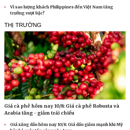
Vì sao lượng khách Philippines đến Việt Nam tăng
trưởng vượt bậc?
Sức khỏe
Đời sống
THỊ TRƯỜNG
Dinh dưỡng - món ngon
Nhà đẹp
Cây thuốc
Blog
Sản phụ khoa
Tình yêu - Gia đình
Nhi khoa
Nam khoa
Làm đẹp - giảm cân
Phòng mạch online
Ăn sạch sống khỏe
Giá cà phê hôm nay 10/8: Giá cà phê Robusta và
Arabia tăng - giảm trái chiều
Giá xăng dầu hôm nay 10/8: Giá dầu giảm mạnh khi Mỹ