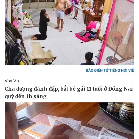
Pháp luật
Quân sự - Quốc phòng
Vụ án
Vũ khí
Tin nóng
Việt Nam