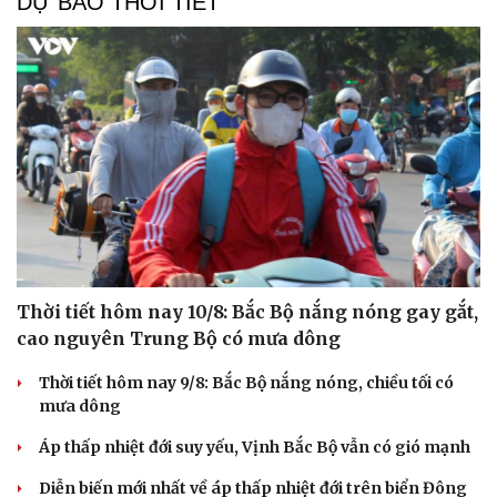
DỰ BÁO THỜI TIẾT
Thời tiết hôm nay 10/8: Bắc Bộ nắng nóng gay gắt,
cao nguyên Trung Bộ có mưa dông
Thời tiết hôm nay 9/8: Bắc Bộ nắng nóng, chiều tối có
mưa dông
Áp thấp nhiệt đới suy yếu, Vịnh Bắc Bộ vẫn có gió mạnh
Diễn biến mới nhất về áp thấp nhiệt đới trên biển Đông