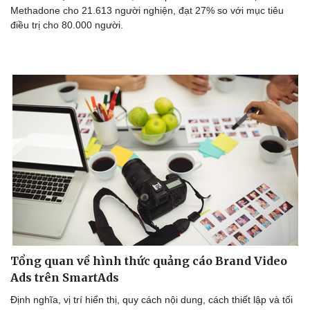
Lịch thi đấu bóng đá
Xe máy
Methadone cho 21.613 người nghiện, đạt 27% so với mục tiêu
Thế giới thể thao
Tư vấn
điều trị cho 80.000 người.
eSports
Hậu trường
Tổng quan về hình thức quảng cáo Brand Video
Ads trên SmartAds
Định nghĩa, vị trí hiển thị, quy cách nội dung, cách thiết lập và tối