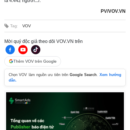
là 4.442 người.../.
PV/VOV.VN
Tag:
VOV
Mời quý độc giả theo dõi VOV.VN trên
Thêm VOV trên Google
Chọn VOV làm nguồn ưu tiên trên
Google Search
.
Xem hướng
Thế giới
Multimedia
dẫn.
Quan sát
Video
Cuộc sống đó đây
Ảnh
Hồ sơ
E-Magazine
Infographic