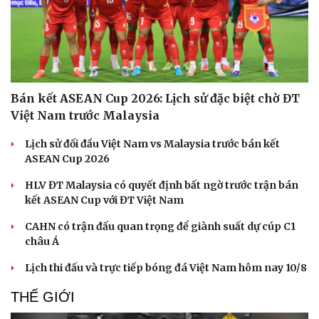
Bán kết ASEAN Cup 2026: Lịch sử đặc biệt chờ ĐT
Việt Nam trước Malaysia
Lịch sử đối đầu Việt Nam vs Malaysia trước bán kết
Văn hóa
Giải trí
ASEAN Cup 2026
Sân khấu - Điện ảnh
Nghệ sĩ
Văn học
Thời trang
HLV ĐT Malaysia có quyết định bất ngờ trước trận bán
Âm nhạc
Sao Việt
kết ASEAN Cup với ĐT Việt Nam
Di sản
CAHN có trận đấu quan trọng để giành suất dự cúp C1
châu Á
Lịch thi đấu và trực tiếp bóng đá Việt Nam hôm nay 10/8
THẾ GIỚI