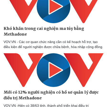
Khó khăn trong cai nghiện ma túy bằng
Methadone
VOV.VN - Các cơ quan chức năng cần có kế hoạch hỗ trợ, tạo
điều kiện để người nghiện được chữa bệnh, hòa nhập cộng đồng.
Mới có 12% người nghiện có hồ sơ quản lý được
điều trị Methadone
Thể thao
Ô tô - Xe máy
Bóng đá
Ô tô
VOV.VN -Hiện có 38/63 tỉnh, thành phố triển khai điều trị