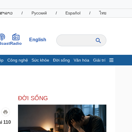
ສາລາວ
/
Русский
/
Español
/
ไทย
English
dcast
Radio
ệp
Công nghệ
Sức khỏe
Đời sống
Văn hóa
Giải trí
inh tế
Thị trường
ất động sản
Giá vàng
hởi nghiệp
Tiêu dùng
Tỷ giá
ĐỜI SỐNG
Chứng khoán
Giá cà phê
oanh nghiệp
Công nghệ
i 110
hông tin doanh nghiệp
Sành điệu