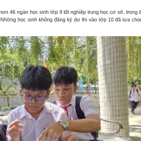
Lịch thi đấu bóng đá
Xe máy
Thế giới thể thao
Tư vấn
n 46 ngàn học sinh lớp 9 tốt nghiệp trung học cơ sở, trong đ
eSports
V
. Những học sinh không đăng ký dự thi vào lớp 10 đã lựa chọ
Hậu trường
Văn hóa
Giải trí
D
Sân khấu - Điện ảnh
Nghệ sĩ
Văn học
Thời trang
Âm nhạc
Sao Việt
c
Di sản