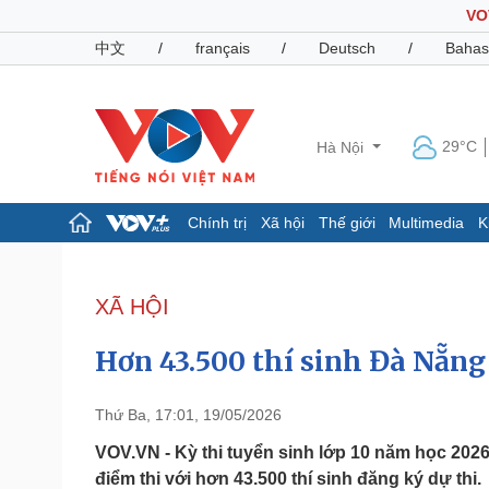
VO
中文
/
français
/
Deutsch
/
Bahas
29°C
Hà Nội
Chính trị
Xã hội
Thế giới
Multimedia
K
Chính trị
Xã hội
Đảng
Tin 24h
XÃ HỘI
Tổ chức nhân sự
Dự báo thời tiết
Quốc hội
Giáo dục
Hơn 43.500 thí sinh Đà Nẵng 
Nhận diện sự thật
Dấu ấn VOV
Việc làm
Biển đảo
Thứ Ba, 17:01, 19/05/2026
Pháp luật
Quân sự - Quốc phòng
VOV.VN - Kỳ thi tuyển sinh lớp 10 năm học 2026-
điểm thi với hơn 43.500 thí sinh đăng ký dự thi.
Vụ án
Vũ khí