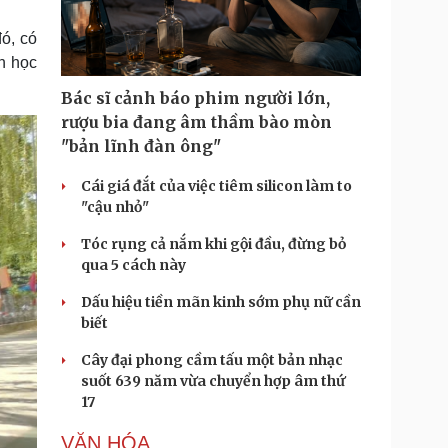
Doanh nghiệp 24h
Tin Công nghệ
Doanh nhân
Trải nghiệm
ó, có
ì cộng đồng
Chuyển đổi số
n học
Bác sĩ cảnh báo phim người lớn,
u lịch
Podcast
rượu bia đang âm thầm bào mòn
Tư vấn
Câu chuyện thời sự
"bản lĩnh đàn ông"
Săn Tour
Đọc truyện đêm khuya
heck-in
Cửa sổ tình yêu
Cái giá đắt của việc tiêm silicon làm to
Kể chuyện cho bé
"cậu nhỏ"
Hạt giống tâm hồn
Tóc rụng cả nắm khi gội đầu, đừng bỏ
qua 5 cách này
Dấu hiệu tiền mãn kinh sớm phụ nữ cần
biết
Cây đại phong cầm tấu một bản nhạc
suốt 639 năm vừa chuyển hợp âm thứ
17
VĂN HÓA