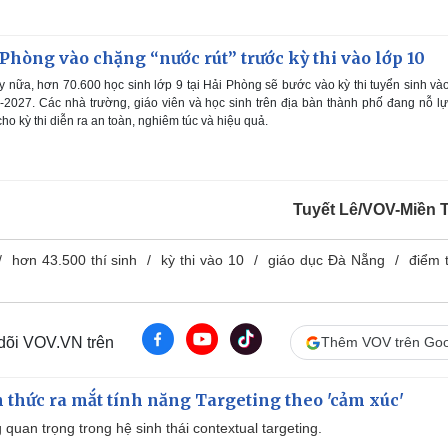
 Phòng vào chặng “nước rút” trước kỳ thi vào lớp 10
y nữa, hơn 70.600 học sinh lớp 9 tại Hải Phòng sẽ bước vào kỳ thi tuyển sinh và
027. Các nhà trường, giáo viên và học sinh trên địa bàn thành phố đang nỗ l
cho kỳ thi diễn ra an toàn, nghiêm túc và hiệu quả.
Tuyết Lê/VOV-Miền 
hơn 43.500 thí sinh
kỳ thi vào 10
giáo dục Đà Nẵng
điểm t
 dõi VOV.VN trên
Thêm VOV trên Goo
thức ra mắt tính năng Targeting theo 'cảm xúc'
quan trọng trong hệ sinh thái contextual targeting.