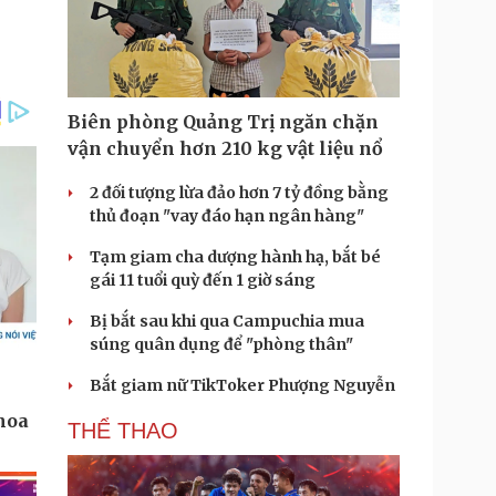
Biên phòng Quảng Trị ngăn chặn
vận chuyển hơn 210 kg vật liệu nổ
2 đối tượng lừa đảo hơn 7 tỷ đồng bằng
thủ đoạn "vay đáo hạn ngân hàng"
Tạm giam cha dượng hành hạ, bắt bé
gái 11 tuổi quỳ đến 1 giờ sáng
Bị bắt sau khi qua Campuchia mua
súng quân dụng để "phòng thân"
Bắt giam nữ TikToker Phượng Nguyễn
THỂ THAO