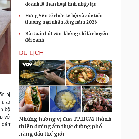
doanh lô than hoạt tính nhập lậu
Hưng Yên tổ chức Lễ hội và xúc tiến
thương mại nhãn lồng năm 2026
Bài toán hút vốn, không chỉ là chuyển
đổi xanh
DU LỊCH
n bị,
nh, an
án bộ,
p với
Những hương vị đưa TP.HCM thành
g đảm
thiên đường ẩm thực đường phố
hàng đầu thế giới