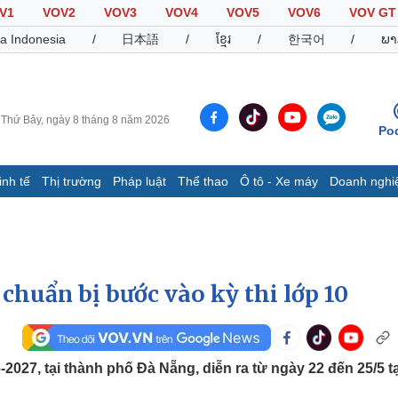
V1
VOV2
VOV3
VOV4
VOV5
VOV6
VOV GT
a Indonesia
/
日本語
/
ខ្មែរ
/
한국어
/
ພາ
Thứ Bảy, ngày 8 tháng 8 năm 2026
Po
inh tế
Thị trường
Pháp luật
Thể thao
Ô tô - Xe máy
Doanh nghi
Thế giới
Multimedia
K
Quan sát
Video
B
Cuộc sống đó đây
Ảnh
K
Hồ sơ
E-Magazine
chuẩn bị bước vào kỳ thi lớp 10
Infographic
Thể thao
Ô tô - Xe máy
D
2027, tại thành phố Đà Nẵng, diễn ra từ ngày 22 đến 25/5 tạ
Bóng đá
Ô tô
T