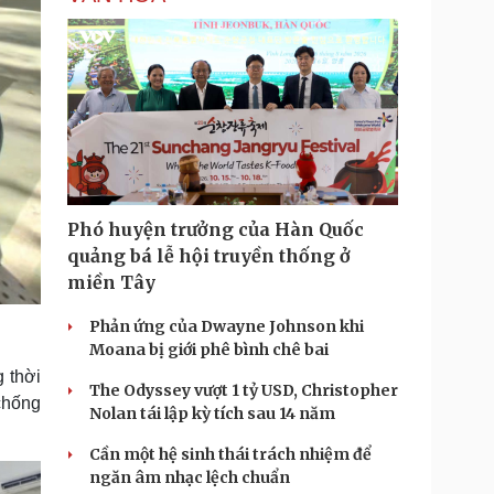
Phó huyện trưởng của Hàn Quốc
quảng bá lễ hội truyền thống ở
miền Tây
Phản ứng của Dwayne Johnson khi
Moana bị giới phê bình chê bai
 thời
The Odyssey vượt 1 tỷ USD, Christopher
chống
Nolan tái lập kỳ tích sau 14 năm
Cần một hệ sinh thái trách nhiệm để
ngăn âm nhạc lệch chuẩn