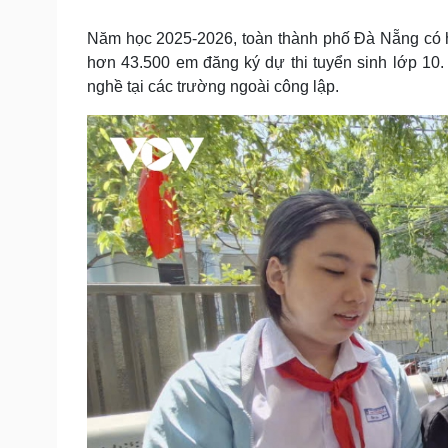
Tin nóng
Việt Nam
Tư vấn luật
Phân tích
Năm học 2025-2026, toàn thành phố Đà Nẵng có hơ
hơn 43.500 em đăng ký dự thi tuyển sinh lớp 10
nghề tại các trường ngoài công lập.
Sức khỏe
Đời sống
Dinh dưỡng - món ngon
Nhà đẹp
Cây thuốc
Blog
Sản phụ khoa
Tình yêu - Gia đình
Nhi khoa
Nam khoa
Làm đẹp - giảm cân
Phòng mạch online
Ăn sạch sống khỏe
Cải chính