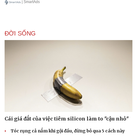
| SmartAds
ĐỜI SỐNG
Cái giá đắt của việc tiêm silicon làm to "cậu nhỏ"
Tóc rụng cả nắm khi gội đầu, đừng bỏ qua 5 cách này