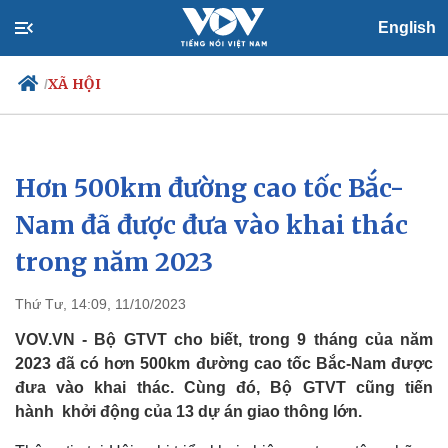
English
XÃ HỘI
/
Hơn 500km đường cao tốc Bắc-
Chính trị
Xã hội
Đảng
Tin 24h
Nam đã được đưa vào khai thác
Tổ chức nhân sự
Dự báo thời tiết
trong năm 2023
Quốc hội
Giáo dục
Nhận diện sự thật
Dấu ấn VOV
Việc làm
Thứ Tư, 14:09, 11/10/2023
Biển đảo
VOV.VN - Bộ GTVT cho biết, trong 9 tháng của năm
2023 đã có hơn 500km đường cao tốc Bắc-Nam được
đưa vào khai thác. Cùng đó, Bộ GTVT cũng tiến
hành khởi động của 13 dự án giao thông lớn.