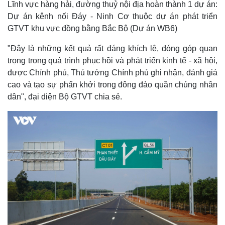
Lĩnh vực hàng hải, đường thuỷ nội địa hoàn thành 1 dự án:
Dự án kênh nối Đáy - Ninh Cơ thuộc dự án phát triển
GTVT khu vực đồng bằng Bắc Bộ (Dự án WB6)
"Đây là những kết quả rất đáng khích lệ, đóng góp quan
trọng trong quá trình phục hồi và phát triển kinh tế - xã hội,
được Chính phủ, Thủ tướng Chính phủ ghi nhận, đánh giá
cao và tạo sự phấn khởi trong đông đảo quần chúng nhân
dân", đại diện Bộ GTVT chia sẻ.
Thế giới
Multimedia
Quan sát
Video
Cuộc sống đó đây
Ảnh
Hồ sơ
E-Magazine
Infographic