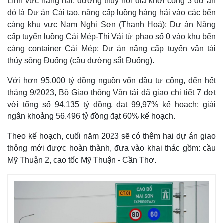
Lĩnh vực hàng hải, đường thủy nội địa khởi công 3 dự án
đó là Dự án Cải tạo, nâng cấp luồng hàng hải vào các bến
cảng khu vực Nam Nghi Sơn (Thanh Hoá); Dự án Nâng
cấp tuyến luồng Cái Mép-Thị Vải từ phao số 0 vào khu bến
cảng container Cái Mép; Dự án nâng cấp tuyến vận tải
thủy sông Đuống (cầu đường sắt Đuống).
Với hơn 95.000 tỷ đồng nguồn vốn đầu tư công, đến hết
tháng 9/2023, Bộ Giao thông Vận tải đã giao chi tiết 7 đợt
với tổng số 94.135 tỷ đồng, đạt 99,97% kế hoạch; giải
ngân khoảng 56.496 tỷ đồng đạt 60% kế hoạch.
Theo kế hoạch, cuối năm 2023 sẽ có thêm hai dự án giao
thông mới được hoàn thành, đưa vào khai thác gồm: cầu
Mỹ Thuận 2, cao tốc Mỹ Thuận - Cần Thơ.