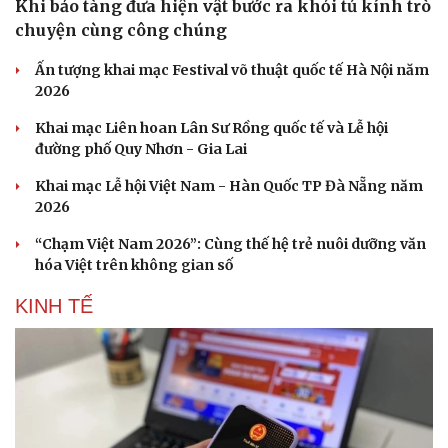
Khi bảo tàng đưa hiện vật bước ra khỏi tủ kính trò
chuyện cùng công chúng
Ấn tượng khai mạc Festival võ thuật quốc tế Hà Nội năm
2026
Khai mạc Liên hoan Lân Sư Rồng quốc tế và Lễ hội
đường phố Quy Nhơn - Gia Lai
Khai mạc Lễ hội Việt Nam - Hàn Quốc TP Đà Nẵng năm
2026
“Chạm Việt Nam 2026”: Cùng thế hệ trẻ nuôi dưỡng văn
hóa Việt trên không gian số
KINH TẾ
Du lịch
Podcast
Tư vấn
Câu chuyện thời sự
Săn Tour
Đọc truyện đêm khuya
check-in
Cửa sổ tình yêu
Kể chuyện cho bé