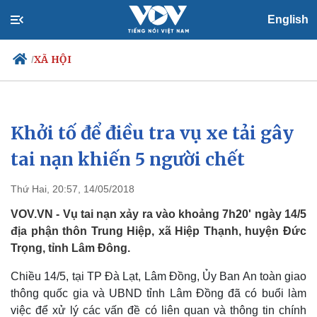
English
XÃ HỘI
/
Khởi tố để điều tra vụ xe tải gây
Chính trị
Xã hội
Đảng
Tin 24h
tai nạn khiến 5 người chết
Tổ chức nhân sự
Dự báo thời tiết
Quốc hội
Giáo dục
Thứ Hai, 20:57, 14/05/2018
Nhận diện sự thật
Dấu ấn VOV
Việc làm
VOV.VN - Vụ tai nạn xảy ra vào khoảng 7h20' ngày 14/5
Biển đảo
địa phận thôn Trung Hiệp, xã Hiệp Thạnh, huyện Đức
Trọng, tỉnh Lâm Đông.
Chiều 14/5, tại TP Đà Lạt, Lâm Đồng, Ủy Ban An toàn giao
thông quốc gia và UBND tỉnh Lâm Đồng đã có buổi làm
việc để xử lý các vấn đề có liên quan và thông tin chính