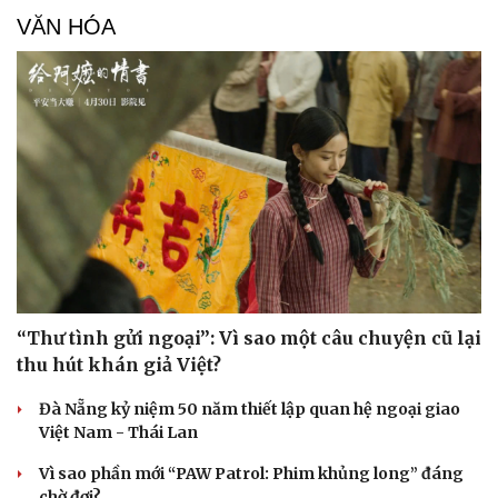
VĂN HÓA
“Thư tình gửi ngoại”: Vì sao một câu chuyện cũ lại
thu hút khán giả Việt?
Đà Nẵng kỷ niệm 50 năm thiết lập quan hệ ngoại giao
Việt Nam - Thái Lan
Vì sao phần mới “PAW Patrol: Phim khủng long” đáng
chờ đợi?