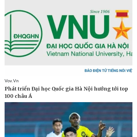
Thể thao
Ô tô - Xe máy
Bóng đá
Ô tô
Lịch thi đấu bóng đá
Xe máy
Thế giới thể thao
Tư vấn
eSports
Hậu trường