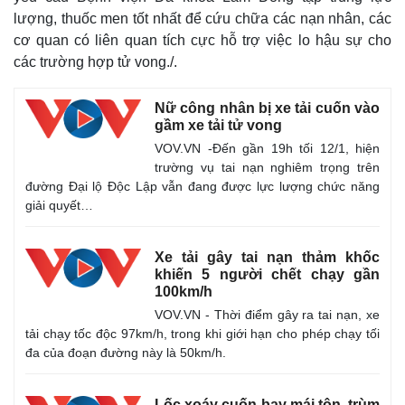
lượng, thuốc men tốt nhất để cứu chữa các nạn nhân, các
cơ quan có liên quan tích cực hỗ trợ việc lo hậu sự cho
các trường hợp tử vong./.
Nữ công nhân bị xe tải cuốn vào
gầm xe tải tử vong
VOV.VN -Đến gần 19h tối 12/1, hiện
trường vụ tai nạn nghiêm trọng trên
đường Đại lộ Độc Lập vẫn đang được lực lượng chức năng
giải quyết…
Xe tải gây tai nạn thảm khốc
khiến 5 người chết chạy gần
100km/h
Kinh tế
Thị trường
VOV.VN - Thời điểm gây ra tai nạn, xe
tải chạy tốc độc 97km/h, trong khi giới hạn cho phép chạy tối
Bất động sản
Giá vàng
đa của đoạn đường này là 50km/h.
Khởi nghiệp
Tiêu dùng
Tỷ giá
Chứng khoán
Lốc xoáy cuốn bay mái tôn, trùm