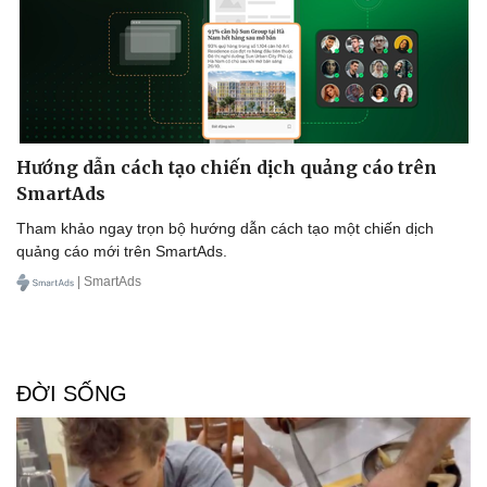
Hướng dẫn cách tạo chiến dịch quảng cáo trên
Sức khỏe
Đời sống
SmartAds
Dinh dưỡng - món ngon
Nhà đẹp
Cây thuốc
Blog
Tham khảo ngay trọn bộ hướng dẫn cách tạo một chiến dịch
Sản phụ khoa
Tình yêu - Gia đình
quảng cáo mới trên SmartAds.
Nhi khoa
| SmartAds
Nam khoa
Làm đẹp - giảm cân
Phòng mạch online
Ăn sạch sống khỏe
ĐỜI SỐNG