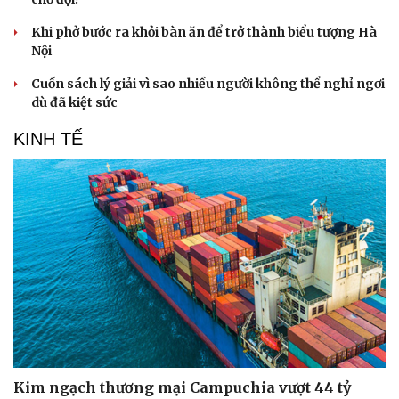
Khi phở bước ra khỏi bàn ăn để trở thành biểu tượng Hà
Nội
Cuốn sách lý giải vì sao nhiều người không thể nghỉ ngơi
dù đã kiệt sức
KINH TẾ
Văn hóa
Giải trí
Sân khấu - Điện ảnh
Nghệ sĩ
Văn học
Thời trang
Âm nhạc
Sao Việt
Di sản
Kim ngạch thương mại Campuchia vượt 44 tỷ