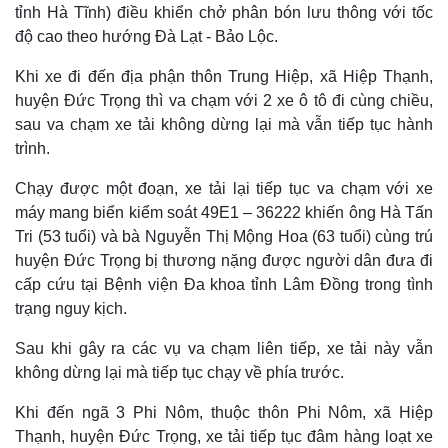
tỉnh Hà Tĩnh) điều khiển chở phân bón lưu thông với tốc
độ cao theo hướng Đà Lạt - Bảo Lộc.
Khi xe đi đến địa phận thôn Trung Hiệp, xã Hiệp Thạnh,
huyện Đức Trọng thì va chạm với 2 xe ô tô đi cùng chiều,
sau va chạm xe tải không dừng lại mà vẫn tiếp tục hành
trình.
Chạy được một đoạn, xe tải lại tiếp tục va chạm với xe
máy mang biển kiểm soát 49E1 – 36222 khiến ông Hà Tấn
Tri (53 tuổi) và bà Nguyễn Thị Mộng Hoa (63 tuổi) cùng trú
huyện Đức Trọng bị thương nặng được người dân đưa đi
cấp cứu tại Bệnh viện Đa khoa tỉnh Lâm Đồng trong tình
trạng nguy kịch.
Sau khi gây ra các vụ va chạm liên tiếp, xe tải này vẫn
không dừng lại mà tiếp tục chạy về phía trước.
Khi đến ngã 3 Phi Nôm, thuộc thôn Phi Nôm, xã Hiệp
Thạnh, huyện Đức Trọng, xe tải tiếp tục đâm hàng loạt xe