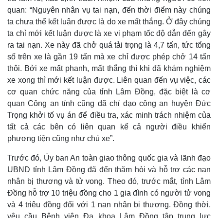
quan:
“Nguyên nhân vụ tai nạn, đến thời điểm này chúng
ta chưa thể kết luận được là do xe mất thắng. Ở đây chúng
ta chỉ mới kết luận được là xe vi phạm tốc độ dẫn đến gây
ra tai nạn. Xe này đã chở quá tải trọng là 4,7 tấn, tức tổng
số trên xe là gần 19 tấn mà xe chỉ được phép chở 14 tấn
thôi. Bởi xe mất phanh, mất thắng thì khi đã khám nghiệm
xe xong thì mới kết luận được. Liên quan đến vụ việc, các
cơ quan chức năng của tỉnh Lâm Đồng, đặc biệt là cơ
quan Công an tỉnh cũng đã chỉ đạo công an huyện Đức
Trọng khởi tố vụ án để điều tra, xác minh trách nhiệm của
tất cả các bên có liên quan kể cả người điều khiển
phương tiện cũng như chủ xe”.
Trước đó, Ủy ban An toàn giao thông quốc gia và lãnh đạo
UBND tỉnh Lâm Đồng đã đến thăm hỏi và hỗ trợ các nạn
nhân bị thương và tử vong. Theo đó, trước mắt, tỉnh Lâm
Đồng hỗ trợ 10 triệu đồng cho 1 gia đình có người tử vong
và 4 triệu đồng đối với 1 nạn nhân bị thương. Đồng thời,
yêu cầu Bệnh viện Đa khoa Lâm Đồng tập trung lực