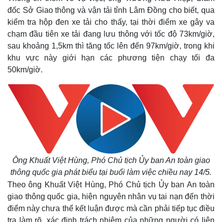
đốc Sở Giao thông và vận tải tỉnh Lâm Đồng cho biết, qua
kiểm tra hộp đen xe tải cho thấy, tại thời điểm xe gây va
chạm đầu tiên xe tải đang lưu thông với tốc độ 73km/giờ,
sau khoảng 1,5km thì tăng tốc lên đến 97km/giờ, trong khi
khu vực này giới hạn các phương tiện chạy tối đa
50km/giờ.
Ông Khuất Việt Hùng, Phó Chủ tịch Ủy ban An toàn giao
thông quốc gia phát biểu tại buổi làm việc chiều nay 14/5.
Theo ông Khuất Việt Hùng, Phó Chủ tịch Ủy ban An toàn
giao thông quốc gia, hiện nguyên nhân vụ tai nạn đến thời
điểm này chưa thể kết luận được mà cần phải tiếp tục điều
tra làm rõ, xác định trách nhiệm của những người có liên