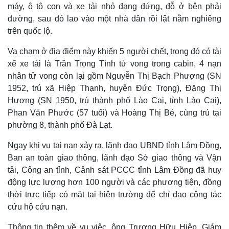
máy, ô tô con và xe tải nhỏ đang đứng, đỗ ở bên phải
đường, sau đó lao vào một nhà dân rồi lật nằm nghiêng
trên quốc lộ.
Va chạm ở địa điểm này khiến 5 người chết, trong đó có tài
xế xe tải là Trần Trọng Tình tử vong trong cabin, 4 nạn
nhân tử vong còn lại gồm Nguyễn Thị Bạch Phượng (SN
1952, trú xã Hiệp Thạnh, huyện Đức Trọng), Đặng Thị
Hương (SN 1950, trú thành phố Lào Cai, tỉnh Lào Cai),
Phan Văn Phước (57 tuổi) và Hoàng Thị Bé, cùng trú tại
phường 8, thành phố Đà Lạt.
Ngay khi vụ tai nạn xảy ra, lãnh đạo UBND tỉnh Lâm Đồng,
Thế giới
Multimedia
Ban an toàn giao thông, lãnh đạo Sở giao thông và Vận
Quan sát
Video
tải, Công an tỉnh, Cảnh sát PCCC tỉnh Lâm Đồng đã huy
Cuộc sống đó đây
Ảnh
động lực lượng hơn 100 người và các phương tiện, đồng
Hồ sơ
E-Magazine
Infographic
thời trực tiếp có mặt tại hiện trường để chỉ đạo công tác
cứu hộ cứu nạn.
Thông tin thêm về vụ việc, ông Trương Hữu Hiệp, Giám