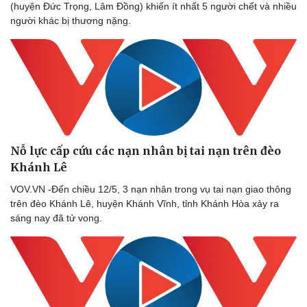
(huyện Đức Trọng, Lâm Đồng) khiến ít nhất 5 người chết và nhiều
người khác bị thương nặng.
Doanh nghiệp
Công nghệ
Thông tin doanh nghiệp
Sành điệu
Doanh nghiệp 24h
Tin Công nghệ
Doanh nhân
Trải nghiệm
Vì cộng đồng
Chuyển đổi số
Nỗ lực cấp cứu các nạn nhân bị tai nạn trên đèo
Khánh Lê
VOV.VN -Đến chiều 12/5, 3 nạn nhân trong vụ tai nạn giao thông
trên đèo Khánh Lê, huyện Khánh Vĩnh, tỉnh Khánh Hòa xảy ra
sáng nay đã tử vong.