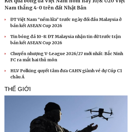
Kết quả bóng đá Việt Nam hôm nay 10/8: U20 Việt
Nam thắng 4-0 trên đất Nhật Bản
ĐT Việt Nam “nếm lửa” trước ngày đối đầu Malaysia ở
bán kết ASEAN Cup 2026
Tin bóng đá 10-8: ĐT Malaysia nhận tin dữ trước trận
bán kết ASEAN Cup 2026
Chuyển nhượng V-League 2026/27 mới nhất: Bắc Ninh
FC ra mắt hai thủ môn
HLV Polking quyết tâm đưa CAHN giành vé dự Cúp C1
châu Á
THẾ GIỚI
Cải chính