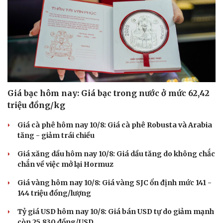
Giá bạc hôm nay: Giá bạc trong nước ở mức 62,42
triệu đồng/kg
Giá cà phê hôm nay 10/8: Giá cà phê Robusta và Arabia
tăng - giảm trái chiều
Giá xăng dầu hôm nay 10/8: Giá dầu tăng do không chắc
chắn về việc mở lại Hormuz
Du lịch
Podcast
Giá vàng hôm nay 10/8: Giá vàng SJC ổn định mức 141 -
Tư vấn
Câu chuyện thời sự
144 triệu đồng/lượng
Săn Tour
Đọc truyện đêm khuya
check-in
Cửa sổ tình yêu
Tỷ giá USD hôm nay 10/8: Giá bán USD tự do giảm mạnh
Kể chuyện cho bé
còn 25.830 đồng/USD