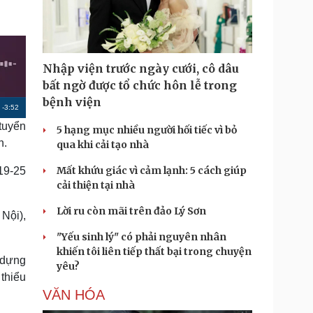
Doanh nghiệp 24h
Tin Công nghệ
Doanh nhân
Trải nghiệm
ì cộng đồng
Chuyển đổi số
Nhập viện trước ngày cưới, cô dâu
u lịch
Podcast
bất ngờ được tổ chức hôn lễ trong
Tư vấn
Câu chuyện thời sự
bệnh viện
R
-
3:52
Săn Tour
Đọc truyện đêm khuya
heck-in
Cửa sổ tình yêu
tuyển
5 hạng mục nhiều người hối tiếc vì bỏ
e
Kể chuyện cho bé
h.
qua khi cải tạo nhà
m
Hạt giống tâm hồn
Mất khứu giác vì cảm lạnh: 5 cách giúp
19-25
a
cải thiện tại nhà
i
Lời ru còn mãi trên đảo Lý Sơn
n
Nội),
i
"Yếu sinh lý" có phải nguyên nhân
khiến tôi liên tiếp thất bại trong chuyện
n
 dựng
yêu?
thiểu
g
VĂN HÓA
T