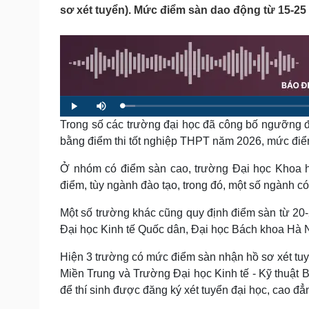
Tin nóng
Việt Nam
sơ xét tuyển). Mức điểm sàn dao động từ 15-2
Tư vấn luật
Phân tích
Sức khỏe
Đời sống
Dinh dưỡng - món ngon
Nhà đẹp
Cây thuốc
Blog
L
P
M
o
l
u
Sản phụ khoa
Tình yêu - Gia đình
a
Trong số các trường đại học đã công bố ngưỡng 
a
t
d
y
e
Nhi khoa
e
bằng điểm thi tốt nghiệp THPT năm 2026, mức điể
d
Nam khoa
:
2
.
Làm đẹp - giảm cân
Ở nhóm có điểm sàn cao, trường Đại học Khoa h
6
4
Phòng mạch online
điểm, tùy ngành đào tạo, trong đó, một số ngành 
%
Ăn sạch sống khỏe
Một số trường khác cũng quy định điểm sàn từ 20
Cải chính
Đại học Kinh tế Quốc dân, Đại học Bách khoa Hà
Hiện 3 trường có mức điểm sàn nhận hồ sơ xét tu
Miền Trung và Trường Đại học Kinh tế - Kỹ thuật 
để thí sinh được đăng ký xét tuyển đại học, cao đ