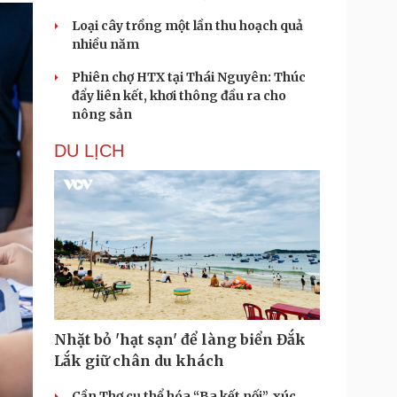
Loại cây trồng một lần thu hoạch quả
nhiều năm
Phiên chợ HTX tại Thái Nguyên: Thúc
đẩy liên kết, khơi thông đầu ra cho
nông sản
DU LỊCH
Nhặt bỏ 'hạt sạn' để làng biển Đắk
Lắk giữ chân du khách
Cần Thơ cụ thể hóa “Ba kết nối”, xúc