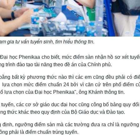
m gia tư vấn tuyển sinh, tìm hiểu thông tin.
i học Phenikaa cho biết, mức điểm sàn nhận hồ sơ xét tuyể
g trình đào tạo tài năng theo đề án của Chính phủ.
bằng bất kỳ phương thức nào thì các em cũng đều phải có điể
ôi lựa chọn mức điểm chuẩn 24 bởi vì căn cứ trên phổ điểm c
ổ lựa chọn của Đại học Phenikaa", ông Khánh thông tin.
tuyển, các cơ sở giáo dục đại học cũng công bố bảng quy đổi
ng thức khác theo quy định của Bộ Giáo dục và Đào tạo.
ng định, ngưỡng điểm sàn mà các trường đưa ra chỉ là ngưỡng
ông phải là điểm chuẩn trúng tuyển.