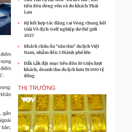
tiến đón dòng vốn và du khách Thái
Lan
Ký kết hợp tác đăng cai Vòng chung kết
Giải Vô địch Golf nghiệp dư thế giới
2027
Khách châu Âu "săn tìm" du lịch Việt
Nam, nhắm đến 2 thành phố lớn
 điểm
n vọng
Đắk Lắk đặt mục tiêu đón 10 triệu lượt
 điểm
khách, doanh thu du lịch hơn 19.000 tỷ
".
đồng
THỊ TRƯỜNG
trọng:
 khảo
, gắn
Ngoài
 bản,