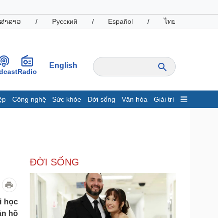
ສາລາວ
/
Русский
/
Español
/
ไทย
English
dcast
Radio
ệp
Công nghệ
Sức khỏe
Đời sống
Văn hóa
Giải trí
inh tế
Thị trường
ất động sản
Giá vàng
hởi nghiệp
Tiêu dùng
Tỷ giá
ĐỜI SỐNG
Chứng khoán
Giá cà phê
oanh nghiệp
Công nghệ
i học
ận hồ
hông tin doanh nghiệp
Sành điệu