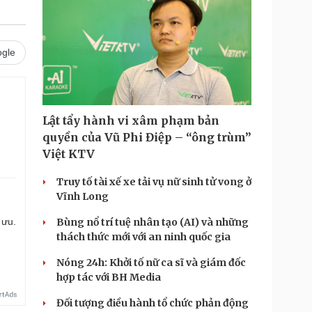
gle
Lật tẩy hành vi xâm phạm bản
quyền của Vũ Phi Điệp – “ông trùm”
Việt KTV
Truy tố tài xế xe tải vụ nữ sinh tử vong ở
Vĩnh Long
 ưu.
Bùng nổ trí tuệ nhân tạo (AI) và những
thách thức mới với an ninh quốc gia
Nóng 24h: Khởi tố nữ ca sĩ và giám đốc
hợp tác với BH Media
Đối tượng điều hành tổ chức phản động