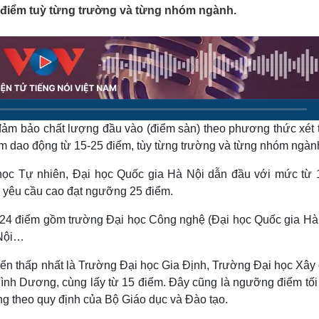
Lịch thi đấu bóng đá
Xe máy
5 điểm tuỳ từng trường và từng nhóm ngành.
Thế giới thể thao
Tư vấn
eSports
V
Hậu trường
Văn hóa
Giải trí
D
Sân khấu - Điện ảnh
Nghệ sĩ
Văn học
Thời trang
Âm nhạc
Sao Việt
c
đảm bảo chất lượng đầu vào (điểm sàn) theo phương thức xét 
Di sản
m dao động từ 15-25 điểm, tùy từng trường và từng nhóm ngàn
ọc Tự nhiên, Đại học Quốc gia Hà Nội dẫn đầu với mức từ 
có yêu cầu cao đạt ngưỡng 25 điểm.
-24 điểm gồm trường Đại học Công nghệ (Đại học Quốc gia Hà 
 Nội…
yển thấp nhất là Trường Đại học Gia Định, Trường Đại học Xây
Bình Dương, cùng lấy từ 15 điểm. Đây cũng là ngưỡng điểm tối 
ẳng theo quy định của Bộ Giáo dục và Đào tạo.