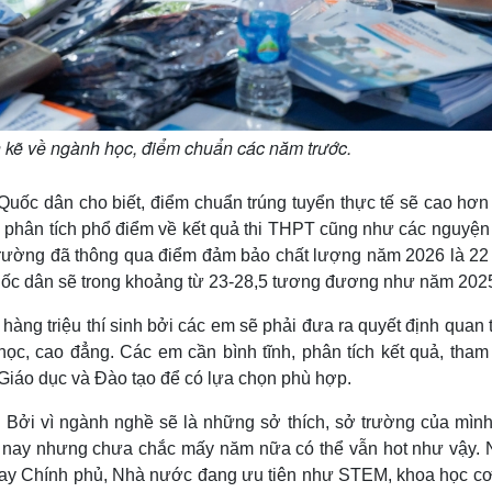
ặn kẽ về ngành học, điểm chuẩn các năm trước.
uốc dân cho biết, điểm chuẩn trúng tuyển thực tế sẽ cao hơn
ờng phân tích phổ điểm về kết quả thi THPT cũng như các nguyệ
 trường đã thông qua điểm đảm bảo chất lượng năm 2026 là 22
Quốc dân sẽ trong khoảng từ 23-28,5 tương đương như năm 2025
 hàng triệu thí sinh bởi các em sẽ phải đưa ra quyết định quan 
ọc, cao đẳng. Các em cần bình tĩnh, phân tích kết quả, tham
ộ Giáo dục và Đào tạo để có lựa chọn phù hợp.
 Bởi vì ngành nghề sẽ là những sở thích, sở trường của mình
n nay nhưng chưa chắc mấy năm nữa có thể vẫn hot như vậy. 
 nay Chính phủ, Nhà nước đang ưu tiên như STEM, khoa học cơ