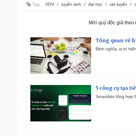
Tag:
VOV
tuyển sinh
đại học
xét tuyển
Mời quý độc giả theo
Tổng quan về h
Định nghĩa, vị trí hi
5 công cụ tạo t
SmartAds tổng hợp 5 