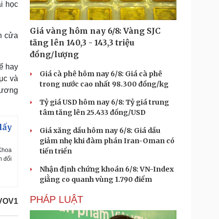
i học
Giá vàng hôm nay 6/8: Vàng SJC
h cửa
tăng lên 140,3 - 143,3 triệu
đồng/lượng
ế hay
Giá cà phê hôm nay 6/8: Giá cà phê
ục và
trong nước cao nhất 98.300 đồng/kg
hương
Tỷ giá USD hôm nay 6/8: Tỷ giá trung
tâm tăng lên 25.433 đồng/USD
lấy
Giá xăng dầu hôm nay 6/8: Giá dầu
giảm nhẹ khi đàm phán Iran-Oman có
Khoa
tiến triển
m đối
Nhận định chứng khoán 6/8: VN-Index
giằng co quanh vùng 1.790 điểm
PHÁP LUẬT
VOV1