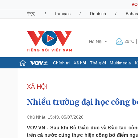
VO
中文
/
français
/
Deutsch
/
Bahas
29°C
Hà Nội
Chính trị
Xã hội
Thế giới
Multimedia
K
Chính trị
Xã hội
Đảng
Tin 24h
XÃ HỘI
Tổ chức nhân sự
Dự báo thời tiết
Quốc hội
Giáo dục
Nhiều trường đại học công b
Nhận diện sự thật
Dấu ấn VOV
Việc làm
Biển đảo
Chủ Nhật, 15:49, 05/07/2026
Pháp luật
Quân sự - Quốc phòng
VOV.VN - Sau khi Bộ Giáo dục và Đào tạo côn
trên cả nước cũng thực hiện công bố điểm ng
Vụ án
Vũ khí