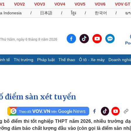
V1
VOV2
VOV3
VOV4
VOV5
VOV6
VOV GT
a Indonesia
/
日本語
/
ខ្មែរ
/
한국어
/
ພາ
Thứ Năm, ngày 6 tháng 8 năm 2026
Po
inh tế
Thị trường
Pháp luật
Thể thao
Ô tô - Xe máy
Doanh nghi
Thế giới
Multimedia
K
Quan sát
Video
B
Cuộc sống đó đây
Ảnh
K
Hồ sơ
E-Magazine
ố điểm sàn xét tuyển
Infographic
Thể thao
Ô tô - Xe máy
D
g bố điểm thi tốt nghiệp THPT năm 2026, nhiều trường đạ
ưỡng đảm bảo chất lượng đầu vào (còn gọi là điểm sàn nh
Bóng đá
Ô tô
T