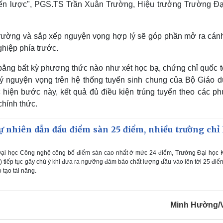
hiến lược", PGS.TS Trần Xuân Trường, Hiệu trưởng Trường Đạ
 trường và sắp xếp nguyện vọng hợp lý sẽ góp phần mở ra cán
hiệp phía trước.
 bằng bất kỳ phương thức nào như xét học bạ, chứng chỉ quốc t
 ký nguyện vọng trên hệ thống tuyển sinh chung của Bộ Giáo d
 hiện bước này, kết quả đủ điều kiện trúng tuyển theo các p
chính thức.
 nhiên dẫn đầu điểm sàn 25 điểm, nhiều trường chỉ 
ại học Công nghệ công bố điểm sàn cao nhất ở mức 24 điểm, Trường Đại học 
iếp tục gây chú ý khi đưa ra ngưỡng đảm bảo chất lượng đầu vào lên tới 25 điể
 tạo tài năng.
Minh Hường/