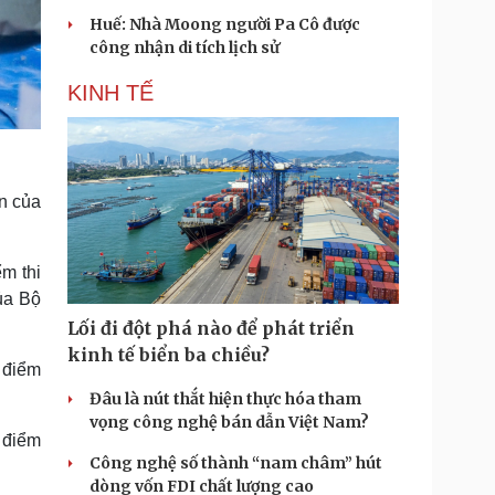
Huế: Nhà Moong người Pa Cô được
công nhận di tích lịch sử
KINH TẾ
n của
m thi
ủa Bộ
Lối đi đột phá nào để phát triển
kinh tế biển ba chiều?
 điểm
Đâu là nút thắt hiện thực hóa tham
vọng công nghệ bán dẫn Việt Nam?
 điểm
Công nghệ số thành “nam châm” hút
dòng vốn FDI chất lượng cao