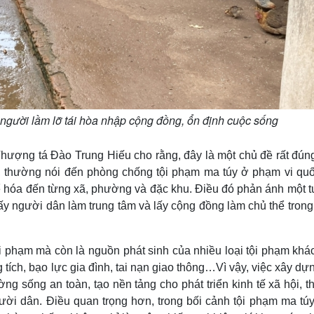
người lầm lỡ tái hòa nhập cộng đồng, ổn định cuộc sống
hượng tá Đào Trung Hiếu cho rằng, đây là một chủ đề rất đúng
, thường nói đến phòng chống tội phạm ma túy ở phạm vi quố
hể hóa đến từng xã, phường và đặc khu. Điều đó phản ánh một 
 lấy người dân làm trung tâm và lấy cộng đồng làm chủ thể tron
tội phạm mà còn là nguồn phát sinh của nhiều loại tội phạm kh
 tích, bạo lực gia đình, tai nạn giao thông…Vì vậy, việc xây dự
g sống an toàn, tạo nền tảng cho phát triển kinh tế xã hội, t
ời dân. Điều quan trọng hơn, trong bối cảnh tội phạm ma túy