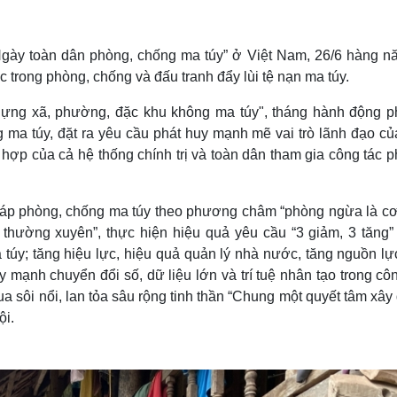
Lịch thi đấu bóng đá
Xe máy
Thế giới thể thao
Tư vấn
eSports
V
Ngày toàn dân phòng, chống ma túy” ở Việt Nam, 26/6 hàng nă
Hậu trường
 trong phòng, chống và đấu tranh đẩy lùi tệ nạn ma túy.
Văn hóa
Giải trí
D
ựng xã, phường, đặc khu không ma túy", tháng hành động p
Sân khấu - Điện ảnh
Nghệ sĩ
ma túy, đặt ra yêu cầu phát huy mạnh mẽ vai trò lãnh đạo củ
Văn học
Thời trang
hợp của cả hệ thống chính trị và toàn dân tham gia công tác p
Âm nhạc
Sao Việt
c
Di sản
i pháp phòng, chống ma túy theo phương châm “phòng ngừa là cơ
, thường xuyên”, thực hiện hiệu quả yêu cầu “3 giảm, 3 tăng”
túy; tăng hiệu lực, hiệu quả quản lý nhà nước, tăng nguồn lự
mạnh chuyển đổi số, dữ liệu lớn và trí tuệ nhân tạo trong côn
đua sôi nổi, lan tỏa sâu rộng tinh thần “Chung một quyết tâm xâ
ội.