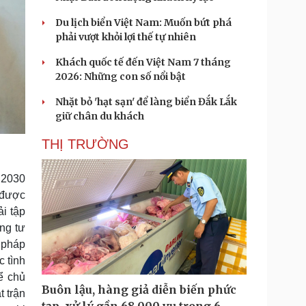
Du lịch biển Việt Nam: Muốn bứt phá
phải vượt khỏi lợi thế tự nhiên
Khách quốc tế đến Việt Nam 7 tháng
2026: Những con số nổi bật
Nhặt bỏ 'hạt sạn' để làng biển Đắk Lắk
giữ chân du khách
THỊ TRƯỜNG
 2030
t được
i tập
ng tư
i pháp
 tình
ể chủ
Buôn lậu, hàng giả diễn biến phức
t trận