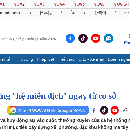
V1
VOV2
VOV3
VOV4
VOV5
VOV6
VOV GT
a Indonesia
/
日本語
/
ខ្មែរ
/
한국어
/
ພາ
Thứ Sáu, ngày 7 tháng 8 năm 2026
Po
inh tế
Thị trường
Pháp luật
Thể thao
Ô tô - Xe máy
Doanh nghi
Thế giới
Multimedia
K
Quan sát
Video
B
Cuộc sống đó đây
Ảnh
K
Hồ sơ
E-Magazine
g "hệ miễn dịch" ngay từ cơ sở
Infographic
Thể thao
Ô tô - Xe máy
D
p và huy động sự vào cuộc thường xuyên của cả hệ thống 
ân thì mục tiêu xây dựng xã, phường, đặc khu không ma túy
Bóng đá
Ô tô
T