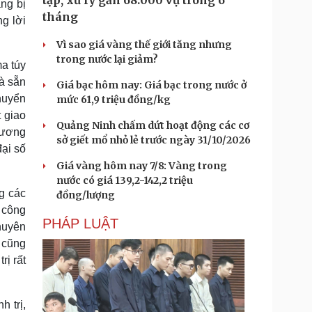
tạp, xử lý gần 68.000 vụ trong 6
ng bị
tháng
ng lời
Vì sao giá vàng thế giới tăng nhưng
trong nước lại giảm?
a túy
và sẵn
Giá bạc hôm nay: Giá bạc trong nước ở
chuyển
mức 61,9 triệu đồng/kg
t giao
Quảng Ninh chấm dứt hoạt động các cơ
hương
sở giết mổ nhỏ lẻ trước ngày 31/10/2026
ại số
Giá vàng hôm nay 7/8: Vàng trong
nước có giá 139,2-142,2 triệu
g các
đồng/lượng
 công
PHÁP LUẬT
huyên
 cũng
rị rất
 trị,