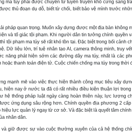
ng ma túy phải được chuyển từ tuyên truyền khô cứng sang tra
được thủ đoạn dụ dỗ, biết từ chối, biết bảo vệ mình trước nhữ
 giải pháp quan trọng. Muốn xây dựng được một địa bàn không m
iện và tố giác tội phạm. Khi người dân tin tưởng chính quyền 
hì tội phạm ma túy sẽ rất khó tồn tại. Đặc biệt trong bối cảnh 
. Dữ liệu lớn, trí tuệ nhân tạo AI, camera thông minh, truy vế
hức năng phát hiện sớm các đường dây ma túy, nhất là các p
hoặc thanh toán điện tử. Cuộc chiến chống ma túy trong thời đ
.
ởng mạnh mẽ vào việc thực hiện thành công mục tiêu xây dựn
 hiện nay ở nước ta đã có rất nhiều điều kiện thuận lợi trong
hư hệ thống pháp luật ngày càng hoàn thiện này, lực lượng c
 được ứng dụng sâu rộng hơn. Chính quyền địa phương 2 cấp
hiệu lực quản lý ngay từ cơ sở. Và đặc biệt là quyết tâm chính t
ủa nhân dân.
p và giữ được sự vào cuộc thường xuyên của cả hệ thống chính