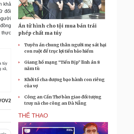
n khả
ữ đối
người
Án tử hình cho tội mua bán trái
 đồng
phép chất ma túy
 thực
Tuyên án chung thân người mẹ sát hại
con ruột để trục lợi tiền bảo hiểm
Giang hồ mạng “Tiến Bịp” lĩnh án 8
a túy
năm tù
g xã,
Khởi tố cha dượng bạo hành con riêng
của vợ
Công an Cần Thơ bàn giao đối tượng
VOV2
truy nã cho công an Đà Nẵng
THỂ THAO