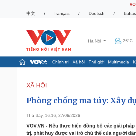
VO
中文
/
français
/
Deutsch
/
Bahas
26°C
Hà Nội
Chính trị
Xã hội
Thế giới
Multimedia
K
Chính trị
Xã hội
Đảng
Tin 24h
XÃ HỘI
Tổ chức nhân sự
Dự báo thời tiết
Quốc hội
Giáo dục
Phòng chống ma túy: Xây dựn
Nhận diện sự thật
Dấu ấn VOV
Việc làm
Biển đảo
Thứ Bảy, 16:16, 27/06/2026
Pháp luật
Quân sự - Quốc phòng
VOV.VN - Nếu thực hiện đồng bộ các giải phá
trị, phát huy được vai trò chủ thể của người d
Vụ án
Vũ khí