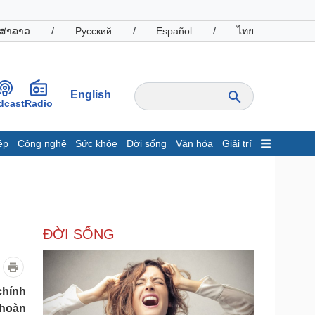
ສາລາວ
/
Русский
/
Español
/
ไทย
English
dcast
Radio
ệp
Công nghệ
Sức khỏe
Đời sống
Văn hóa
Giải trí
inh tế
Thị trường
ất động sản
Giá vàng
hởi nghiệp
Tiêu dùng
Tỷ giá
ĐỜI SỐNG
Chứng khoán
Giá cà phê
oanh nghiệp
Công nghệ
chính
 hoàn
hông tin doanh nghiệp
Sành điệu