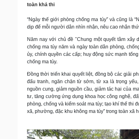
Tin nóng
Việt Nam
toàn khả thi
Tư vấn luật
Phân tích
“Ngày thế giới phòng chống ma túy” và cũng là “
dịp để mỗi người dân nhìn nhận, nêu cao nhận thức
Sức khỏe
Đời sống
Năm nay với chủ đề "Chung một quyết tâm xây d
Dinh dưỡng - món ngon
Nhà đẹp
chống ma túy năm và ngày toàn dân phòng, chống 
Cây thuốc
Blog
ủy, chính quyền các cấp; huy động sức mạnh tổng 
Sản phụ khoa
Tình yêu - Gia đình
chống ma túy.
Nhi khoa
Nam khoa
Đồng thời triển khai quyết liệt, đồng bộ các giả
Làm đẹp - giảm cân
Phòng mạch online
đấu tranh, ngăn chặn từ sớm, từ xa là trọng yếu
Ăn sạch sống khỏe
nguồn cung, giảm nguồn cầu, giảm tác hại của ma 
tư, tăng cường ứng dụng khoa học công nghệ, đẩy 
Cải chính
phòng, chống và kiểm soát ma túy; tạo khí thế thi 
xã, phường, đặc khu không ma túy” trong toàn xã h