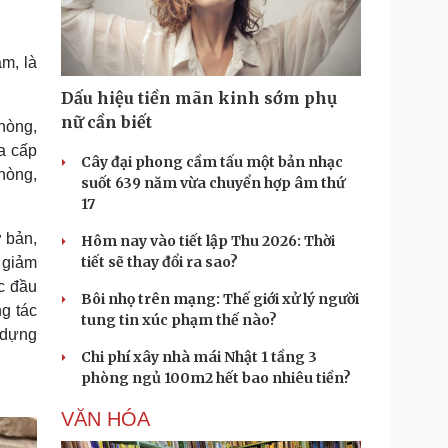
Doanh nghiệp 24h
Tin Công nghệ
Doanh nhân
Trải nghiệm
ì cộng đồng
Chuyển đổi số
m, là
Dấu hiệu tiền mãn kinh sớm phụ
u lịch
Podcast
nữ cần biết
hòng,
Tư vấn
Câu chuyện thời sự
a cấp
Săn Tour
Đọc truyện đêm khuya
Cây đại phong cầm tấu một bản nhạc
hòng,
heck-in
Cửa sổ tình yêu
suốt 639 năm vừa chuyển hợp âm thứ
Kể chuyện cho bé
17
Hạt giống tâm hồn
 bản,
Hôm nay vào tiết lập Thu 2026: Thời
tiết sẽ thay đổi ra sao?
 giảm
c đầu
Bôi nhọ trên mạng: Thế giới xử lý người
g tác
tung tin xúc phạm thế nào?
y dựng
Chi phí xây nhà mái Nhật 1 tầng 3
phòng ngủ 100m2 hết bao nhiêu tiền?
VĂN HÓA