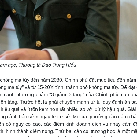
hạm học, Thượng tá Đào Trung Hiếu
, chống ma túy đến năm 2030, Chính phủ đặt mục tiêu đến năm
hông ma túy” và từ 15-20% tỉnh, thành phố không ma túy. Để đạ
ên cạnh phương châm "3 giảm, 3 tăng" của Chính phủ, cần phả
nền tảng. Trước hết là phải chuyển mạnh từ tư duy đánh án sa
ệu quả và ít tốn kém hơn rất nhiều so với xử lý hậu quả. Giả
hống cảnh báo sớm ngay từ cơ sở. Mỗi xã, phường cần nắm chắc
niên có nguy cơ cao, các điểm kinh doanh dịch vụ nhạy cảm đ
i hình thành điểm nóng. Thứ ba, cần coi trường học là một mặ