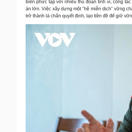
biến phức tạp với nhiều thủ đoạn tinh vi, công tá
án lớn. Việc xây dựng một "hệ miễn dịch" vững chắ
trở thành lá chắn quyết định, tạo tiền đề để giữ vữ