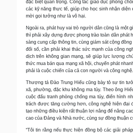
đặc biệt quan trọng. Công tác giáo dục phòng chố
các kỹ năng thực tế, giúp cho học sinh nhận diện 
mời gọi tưởng như là vô hại.
Ngoài ra, phát huy vai trò người dân cũng là một
thì phải xây dựng được phong trào toàn dân phát h
sàng cung cấp thông tin, cùng giám sát cộng đồng t
đổi số, cần phải khai thác sức mạnh của công nghệ
dịch trên không gian mạng, sẽ giúp lực lượng c
thức mua bán qua mạng xã hội, chuyển phát nhanh 
phải là cuộc chiến của cả con người và công nghệ
Thượng tá Đào Trung Hiếu cũng bày tỏ sự tin tư
xã, phường, đặc khu không ma túy. Theo ông Hiếu,
cuộc đấu tranh phòng chống ma túy, điển hình n
trách được tăng cường hơn, công nghệ hiện đại
tạo những điều kiện rất thuận lợi nâng để nâng cao 
cao của Đảng và Nhà nước, cùng sự đồng thuận c
“Tôi tin rằng nếu thực hiện đồng bộ các giải phá