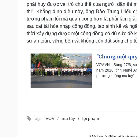
phát huy được vai trò chủ thể của người dân thì
thi”. Khẳng định điều này, ông Đào Trung Hiếu ch
tượng phạm tội mà quan trọng hơn là phải làm gi
sau cai tái hòa nhập cộng đồng, tạo sinh kế và n
thời xây dựng được một cộng đồng có đủ sức đề k
sự an toàn, vững bền và không còn đất sống cho t
"Chung một quy
VOV.VN - Sáng 27/6, sa
năm 2026, tỉnh Nghệ An
phường không ma túy".
Tag:
VOV
ma túy
tội phạm