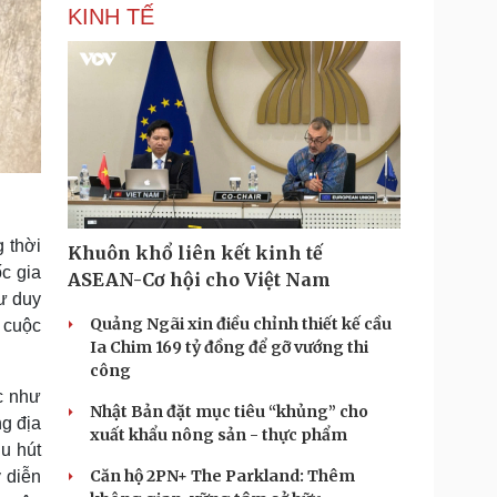
KINH TẾ
 thời
Khuôn khổ liên kết kinh tế
c gia
ASEAN-Cơ hội cho Việt Nam
tư duy
Quảng Ngãi xin điều chỉnh thiết kế cầu
g cuộc
Ia Chim 169 tỷ đồng để gỡ vướng thi
công
ác như
Nhật Bản đặt mục tiêu “khủng” cho
ng địa
xuất khẩu nông sản - thực phẩm
hu hút
Căn hộ 2PN+ The Parkland: Thêm
 diễn