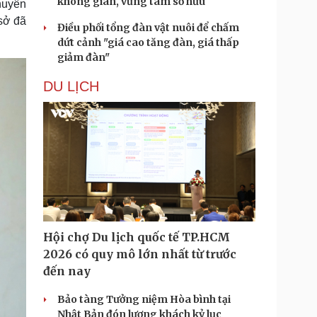
không gian, vững tâm sở hữu
chuyên
 sở đã
Điều phối tổng đàn vật nuôi để chấm
dứt cảnh "giá cao tăng đàn, giá thấp
giảm đàn"
DU LỊCH
Hội chợ Du lịch quốc tế TP.HCM
2026 có quy mô lớn nhất từ trước
đến nay
Bảo tàng Tưởng niệm Hòa bình tại
Nhật Bản đón lượng khách kỷ lục