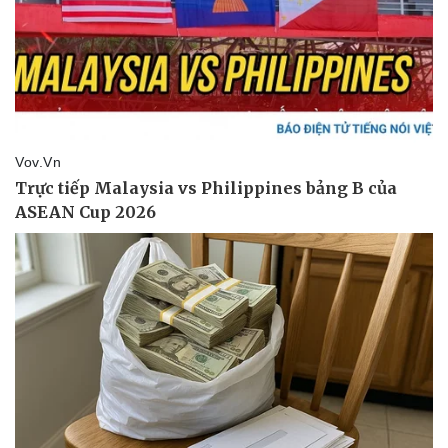
Pháp luật
Quân sự - Quốc phòng
Vụ án
Vũ khí
Tin nóng
Việt Nam
Tư vấn luật
Phân tích