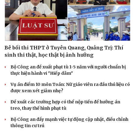
Du lịch
Podcast
Bê bối thi THPT ở Tuyên Quang, Quảng Trị: Thí
Tư vấn
Câu chuyện thời sự
sinh thi thật, học thật bị ảnh hưởng
Săn Tour
Đọc truyện đêm khuya
check-in
Cửa sổ tình yêu
Bộ Công an đề xuất phạt tù 1-5 năm với người chuẩn bị
Kể chuyện cho bé
thực hiện hành vi "Hiếp dâm"
Hạt giống tâm hồn
Vụ án điểm 10 môn Toán: Nữ giáo viên ra đầu thú liệu có
được xem xét giảm nhẹ?
Đề xuất các trường hợp có thể nộp tiền để hưởng án
treo, thay thế hình phạt tù
Bộ Công an đẩy mạnh việc tự động cập nhật, điều chỉnh
thông tin cư trú