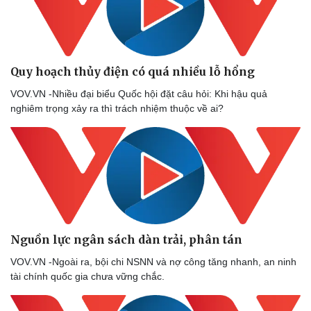
Quy hoạch thủy điện có quá nhiều lỗ hổng
VOV.VN -Nhiều đại biểu Quốc hội đặt câu hỏi: Khi hậu quả
nghiêm trọng xảy ra thì trách nhiệm thuộc về ai?
Sức khỏe
Đời sống
Dinh dưỡng - món ngon
Nhà đẹp
Cây thuốc
Blog
Sản phụ khoa
Tình yêu - Gia đình
Nhi khoa
Nam khoa
Nguồn lực ngân sách dàn trải, phân tán
Làm đẹp - giảm cân
Phòng mạch online
VOV.VN -Ngoài ra, bội chi NSNN và nợ công tăng nhanh, an ninh
Ăn sạch sống khỏe
tài chính quốc gia chưa vững chắc.