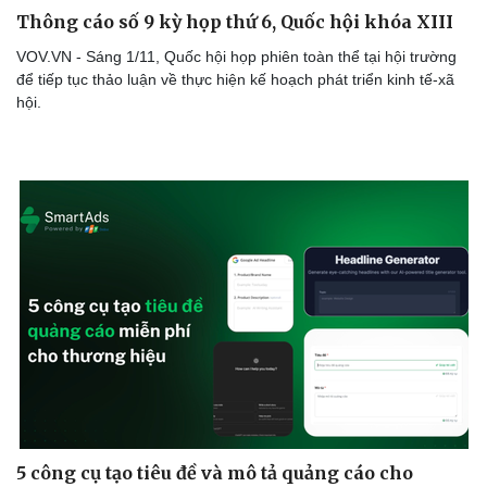
Thông cáo số 9 kỳ họp thứ 6, Quốc hội khóa XIII
VOV.VN - Sáng 1/11, Quốc hội họp phiên toàn thể tại hội trường
để tiếp tục thảo luận về thực hiện kế hoạch phát triển kinh tế-xã
hội.
Văn hóa
Giải trí
Sân khấu - Điện ảnh
Nghệ sĩ
Văn học
Thời trang
Âm nhạc
Sao Việt
Di sản
5 công cụ tạo tiêu đề và mô tả quảng cáo cho