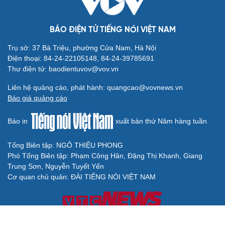
BÁO ĐIỆN TỬ TIẾNG NÓI VIỆT NAM
Trụ sở: 37 Bà Triệu, phường Cửa Nam, Hà Nội
Điện thoại: 84-24-22105148, 84-24-39785691
Thư điện tử: baodientuvov@vov.vn
Liên hệ quảng cáo, phát hành: quangcao@vovnews.vn
Báo giá quảng cáo
Báo in
xuất bản thứ Năm hàng tuần
Tổng Biên tập: NGÔ THIỆU PHONG
Phó Tổng Biên tập: Phạm Công Hân, Đặng Thị Khanh, Giang
Trung Sơn, Nguyễn Tuyết Yến
Cơ quan chủ quản: ĐÀI TIẾNG NÓI VIỆT NAM