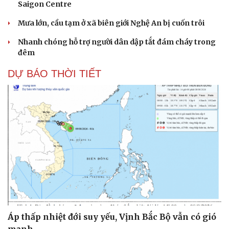
Saigon Centre
Mưa lớn, cầu tạm ở xã biên giới Nghệ An bị cuốn trôi
Nhanh chóng hỗ trợ người dân dập tắt đám cháy trong
đêm
DỰ BÁO THỜI TIẾT
Áp thấp nhiệt đới suy yếu, Vịnh Bắc Bộ vẫn có gió
mạnh