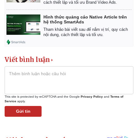
cách thiết lập và tối ưu Brand Video Ads.
Hình thức quảng cáo Native Article trên
hệ thống SmartAds
Kinh tế
Thị trường
Tham khảo bài viết sau để nắm vị trí, quy cách
Bất động sản
Giá vàng
nội dung, cách thiết lập và tối ưu.
Khởi nghiệp
Tiêu dùng
Tỷ giá
Chứng khoán
Giá cà phê
Viết bình luận
This site is protected by reCAPTCHA and the Google
Privacy Policy
and
Terms of
Service
apply.
Gửi tin