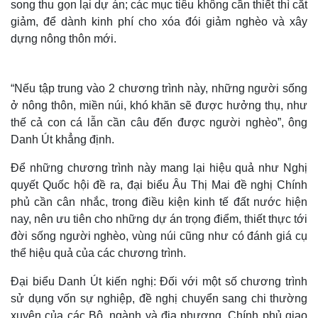
song thu gọn lại dự án; các mục tiêu không cần thiết thì cắt
giảm, để dành kinh phí cho xóa đói giảm nghèo và xây
dựng nông thôn mới.
“Nếu tập trung vào 2 chương trình này, những người sống
ở nông thôn, miền núi, khó khăn sẽ được hưởng thụ, như
thế cả con cá lẫn cần câu đến được người nghèo”, ông
Danh Út khẳng định.
Để những chương trình này mang lại hiệu quả như Nghị
quyết Quốc hội đề ra, đại biểu Âu Thị Mai đề nghị Chính
phủ cần cân nhắc, trong điều kiện kinh tế đất nước hiện
nay, nên ưu tiên cho những dự án trọng điểm, thiết thực tới
đời sống người nghèo, vùng núi cũng như có đánh giá cụ
thể hiệu quả của các chương trình.
Đại biểu Danh Út kiến nghị: Đối với một số chương trình
sử dụng vốn sự nghiệp, đề nghị chuyển sang chi thường
xuyên của các Bộ, ngành và địa phương. Chính phủ giao