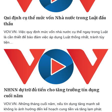
Qui định cụ thể mức vốn Nhà nước trong Luật đấu
thầu
VOV.VN -Việc quy định mức vốn nhà nước cụ thể ngay trong Luật
là cần thiết để bảo đảm việc áp dụng Luật thống nhất, tránh tùy
tiện...
Doanh nghiệp
Công nghệ
Thông tin doanh nghiệp
Sành điệu
Doanh nghiệp 24h
Tin Công nghệ
NHNN dự trữ đủ tiền cho tăng trưởng tín dụng
Doanh nhân
Trải nghiệm
cuối năm
Vì cộng đồng
Chuyển đổi số
VOV.VN -Những tháng cuối năm, nếu tín dụng tăng mạnh sẽ
không lo ảnh hưởng đến kế hoạch cung tiền và tăng lạm phát.