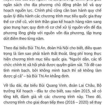
ngân sách cho địa phương chủ động phân bổ và quy
hoạch nguồn lực. Chính phủ cũng cần ban hành quy chế
quản lý điều hành các chương trình mục tiêu quốc gia thay
thế cơ chế cũ, với tinh thần giao kế hoạch hàng năm sang
giao trung hạn; quy định rõ cơ chế xử lý nguồn vốn để địa
phương lồng ghép với nguồn vốn địa phương, tập trung
Thế giới
Multimedia
dứt điểm theo từng năm.
Quan sát
Video
Cuộc sống đó đây
Ảnh
Theo đại biểu Bùi Thị An, đoàn Hà Nội cho biết, điều quan
Hồ sơ
E-Magazine
trọng là làm sao phải tránh thất thoát, lãng phí trong thực
Infographic
hiện chương trình mục tiêu quốc gia. “Người dân, các tổ
chức chính trị xã hội phải được quyền giám sát. Tôi đề cao
tính minh bạch, bởi không minh bạch thì sẽ không làm
được gì cả” – bà Bùi Thị An khẳng định.
Về lâu dài, đại biểu Bùi Quang Vinh, đoàn Lai Châu, Bộ
trưởng Kế hoạch - đầu tư cho biết, sau năm 2015, sẽ có
tổng kết, đánh giá về các chương trình này. Theo đó,
chương trình cho giai đoạn tiếp theo (2016 – 2020) sẽ thay