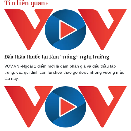
Tin liên quan
Hậu trường
Đấu thầu thuốc lại làm “nóng” nghị trường
VOV.VN -Ngoài 1 điểm mới là đàm phán giá và đấu thầu tập
trung, các qui định còn lại chưa tháo gỡ được những vướng mắc
lâu nay.