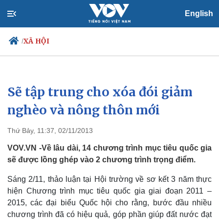
English
XÃ HỘI
/
Sẽ tập trung cho xóa đói giảm
Chính trị
Xã hội
Đảng
Tin 24h
nghèo và nông thôn mới
Tổ chức nhân sự
Dự báo thời tiết
Quốc hội
Giáo dục
Thứ Bảy, 11:37, 02/11/2013
Nhận diện sự thật
Dấu ấn VOV
Việc làm
VOV.VN -Về lâu dài, 14 chương trình mục tiêu quốc gia
Biển đảo
sẽ được lồng ghép vào 2 chương trình trọng điểm.
Sáng 2/11, thảo luận tại Hội trường về sơ kết 3 năm thực
hiện Chương trình mục tiêu quốc gia giai đoạn 2011 –
2015, các đại biểu Quốc hội cho rằng, bước đầu nhiều
chương trình đã có hiệu quả, góp phần giúp đất nước đạt