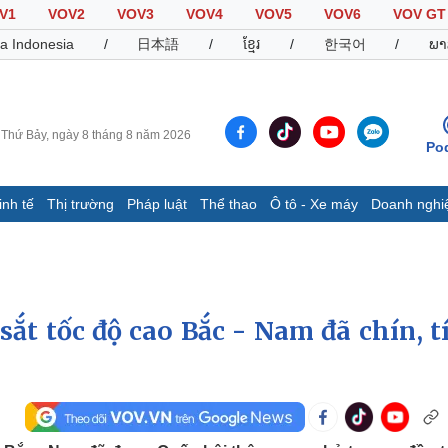
V1
VOV2
VOV3
VOV4
VOV5
VOV6
VOV GT
a Indonesia
/
日本語
/
ខ្មែរ
/
한국어
/
ພາ
Thứ Bảy, ngày 8 tháng 8 năm 2026
Po
inh tế
Thị trường
Pháp luật
Thể thao
Ô tô - Xe máy
Doanh nghi
Thế giới
Multimedia
K
Quan sát
Video
B
Cuộc sống đó đây
Ảnh
K
Hồ sơ
E-Magazine
sắt tốc độ cao Bắc - Nam đã chín, t
Infographic
Thể thao
Ô tô - Xe máy
D
Bóng đá
Ô tô
T