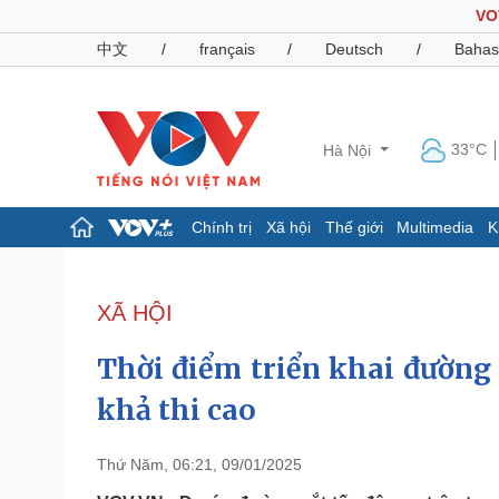
VO
中文
/
français
/
Deutsch
/
Bahas
33°C
Hà Nội
Chính trị
Xã hội
Thế giới
Multimedia
K
Chính trị
Xã hội
Đảng
Tin 24h
XÃ HỘI
Tổ chức nhân sự
Dự báo thời tiết
Quốc hội
Giáo dục
Thời điểm triển khai đường 
Nhận diện sự thật
Dấu ấn VOV
Việc làm
khả thi cao
Biển đảo
Pháp luật
Quân sự - Quốc phòng
Thứ Năm, 06:21, 09/01/2025
Vụ án
Vũ khí