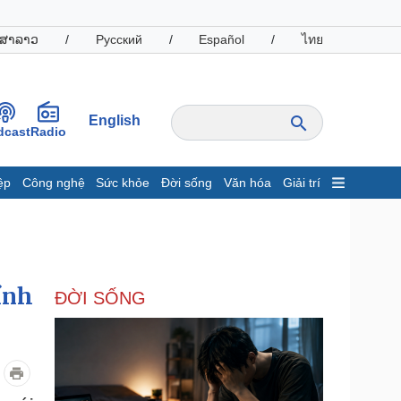
ສາລາວ
/
Русский
/
Español
/
ไทย
English
dcast
Radio
ệp
Công nghệ
Sức khỏe
Đời sống
Văn hóa
Giải trí
inh tế
Thị trường
ất động sản
Giá vàng
hởi nghiệp
Tiêu dùng
Tỷ giá
ính
ĐỜI SỐNG
Chứng khoán
Giá cà phê
oanh nghiệp
Công nghệ
hông tin doanh nghiệp
Sành điệu