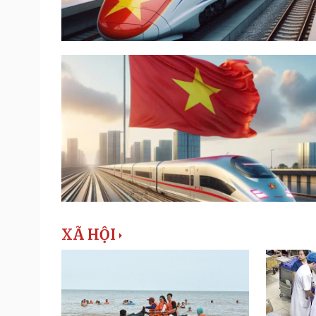
XÃ HỘI