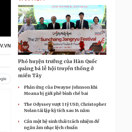
OV.VN
Phó huyện trưởng của Hàn Quốc
quảng bá lễ hội truyền thống ở
miền Tây
gle
Phản ứng của Dwayne Johnson khi
Moana bị giới phê bình chê bai
The Odyssey vượt 1 tỷ USD, Christopher
Nolan tái lập kỳ tích sau 14 năm
Cần một hệ sinh thái trách nhiệm để
ngăn âm nhạc lệch chuẩn