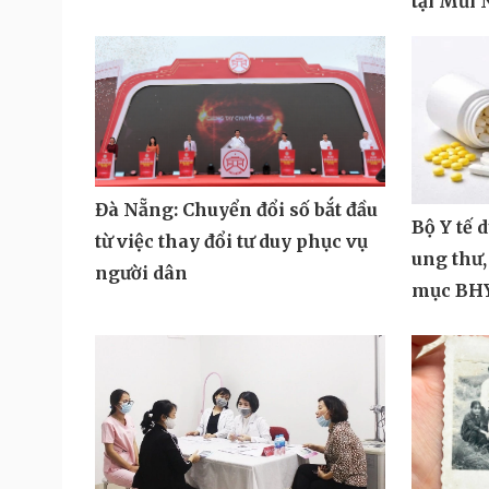
tại Mũi
Đà Nẵng: Chuyển đổi số bắt đầu
Bộ Y tế 
từ việc thay đổi tư duy phục vụ
ung thư
người dân
mục BH