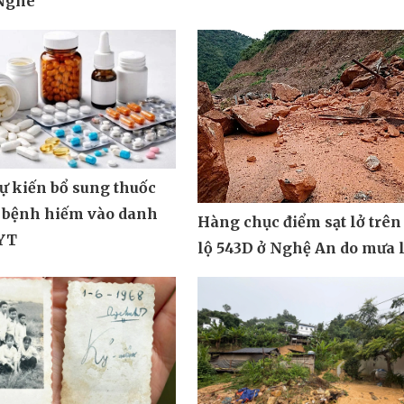
 Nghê
dự kiến bổ sung thuốc
, bệnh hiếm vào danh
Hàng chục điểm sạt lở trên
YT
lộ 543D ở Nghệ An do mưa 