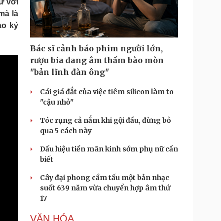
ư với
Doanh nghiệp 24h
Tin Công nghệ
mà là
Doanh nhân
Trải nghiệm
ào kỷ
ì cộng đồng
Chuyển đổi số
Bác sĩ cảnh báo phim người lớn,
u lịch
Podcast
rượu bia đang âm thầm bào mòn
Tư vấn
Câu chuyện thời sự
"bản lĩnh đàn ông"
Săn Tour
Đọc truyện đêm khuya
heck-in
Cửa sổ tình yêu
Cái giá đắt của việc tiêm silicon làm to
Kể chuyện cho bé
"cậu nhỏ"
Hạt giống tâm hồn
Tóc rụng cả nắm khi gội đầu, đừng bỏ
qua 5 cách này
Dấu hiệu tiền mãn kinh sớm phụ nữ cần
biết
Cây đại phong cầm tấu một bản nhạc
suốt 639 năm vừa chuyển hợp âm thứ
17
VĂN HÓA