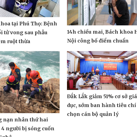
khoa tại Phú Thọ: Bệnh
14h chiều mai, Bách khoa 
ổi tử vong sau phẫu
Nội công bố điểm chuẩn
êm ruột thừa
Đắk Lắk giảm 51% cơ sở gi
dục, sớm ban hành tiêu chí
chọn cán bộ quản lý
g nạn nhân thứ hai
 4 người bị sóng cuốn