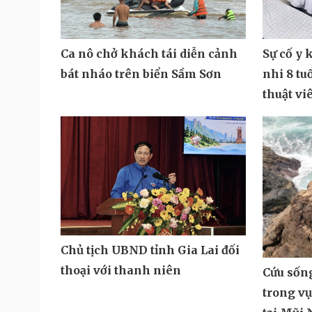
Sự cố y 
Ca nô chở khách tái diễn cảnh
nhi 8 tu
bát nháo trên biển Sầm Sơn
thuật vi
Chủ tịch UBND tỉnh Gia Lai đối
thoại với thanh niên
Cứu sốn
trong vụ