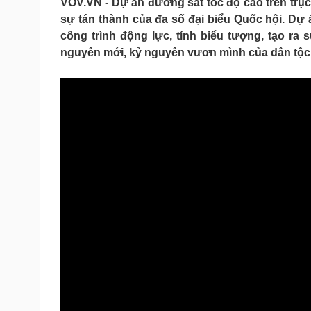
VOV.VN - Dự án đường sắt tốc độ cao trên trụ
Tin nóng
Việt Nam
sự tán thành của đa số đại biểu Quốc hội. Dự 
Tư vấn luật
Phân tích
công trình động lực, tính biểu tượng, tạo r
nguyên mới, kỷ nguyên vươn mình của dân tộc
Sức khỏe
Đời sống
Dinh dưỡng - món ngon
Nhà đẹp
Cây thuốc
Blog
Sản phụ khoa
Tình yêu - Gia đình
Nhi khoa
Nam khoa
Làm đẹp - giảm cân
Phòng mạch online
Ăn sạch sống khỏe
Cải chính