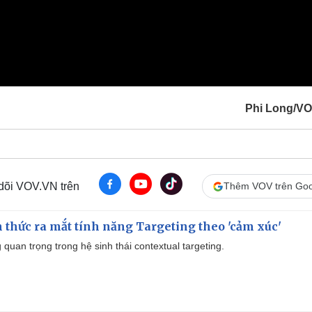
Phi Long/V
 dõi VOV.VN trên
Thêm VOV trên Goo
thức ra mắt tính năng Targeting theo 'cảm xúc'
quan trọng trong hệ sinh thái contextual targeting.