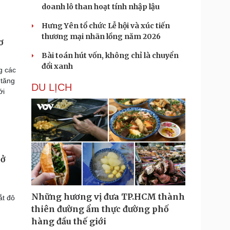
doanh lô than hoạt tính nhập lậu
Hưng Yên tổ chức Lễ hội và xúc tiến
thương mại nhãn lồng năm 2026
ơ
Bài toán hút vốn, không chỉ là chuyển
đổi xanh
g các
 tăng
DU LỊCH
ới
 ở
Những hương vị đưa TP.HCM thành
ắt đô
thiên đường ẩm thực đường phố
hàng đầu thế giới