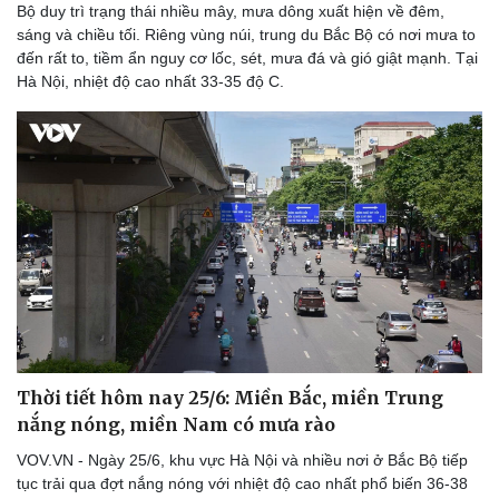
Bộ duy trì trạng thái nhiều mây, mưa dông xuất hiện về đêm,
sáng và chiều tối. Riêng vùng núi, trung du Bắc Bộ có nơi mưa to
đến rất to, tiềm ẩn nguy cơ lốc, sét, mưa đá và gió giật mạnh. Tại
Hà Nội, nhiệt độ cao nhất 33-35 độ C.
Du lịch
Podcast
Tư vấn
Câu chuyện thời sự
Săn Tour
Đọc truyện đêm khuya
check-in
Cửa sổ tình yêu
Kể chuyện cho bé
Hạt giống tâm hồn
Thời tiết hôm nay 25/6: Miền Bắc, miền Trung
nắng nóng, miền Nam có mưa rào
VOV.VN - Ngày 25/6, khu vực Hà Nội và nhiều nơi ở Bắc Bộ tiếp
tục trải qua đợt nắng nóng với nhiệt độ cao nhất phổ biến 36-38