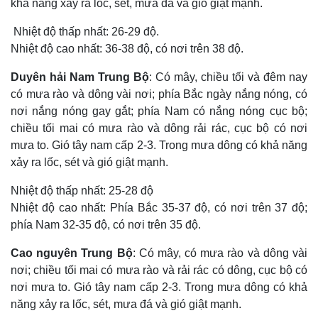
khả năng xảy ra lốc, sét, mưa đá và gió giật mạnh.
Nhiệt độ thấp nhất: 26-29 độ.
Nhiệt độ cao nhất: 36-38 độ, có nơi trên 38 độ.
Kinh tế
Thị trường
Duyên hải Nam Trung Bộ
: Có mây, chiều tối và đêm nay
Bất động sản
Giá vàng
Khởi nghiệp
Tiêu dùng
có mưa rào và dông vài nơi; phía Bắc ngày nắng nóng, có
Tỷ giá
nơi nắng nóng gay gắt; phía Nam có nắng nóng cục bộ;
Chứng khoán
chiều tối mai có mưa rào và dông rải rác, cục bộ có nơi
Giá cà phê
mưa to. Gió tây nam cấp 2-3. Trong mưa dông có khả năng
xảy ra lốc, sét và gió giật mạnh.
Nhiệt độ thấp nhất: 25-28 độ
Nhiệt độ cao nhất: Phía Bắc 35-37 độ, có nơi trên 37 độ;
phía Nam 32-35 độ, có nơi trên 35 độ.
Cao nguyên Trung Bộ
: Có mây, có mưa rào và dông vài
nơi; chiều tối mai có mưa rào và rải rác có dông, cục bộ có
nơi mưa to. Gió tây nam cấp 2-3. Trong mưa dông có khả
năng xảy ra lốc, sét, mưa đá và gió giật mạnh.