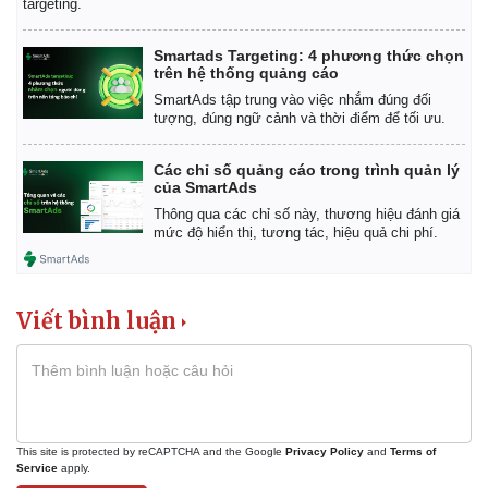
Thế giới thể thao
Tư vấn
targeting.
eSports
Hậu trường
Smartads Targeting: 4 phương thức chọn
trên hệ thống quảng cáo
SmartAds tập trung vào việc nhắm đúng đối
tượng, đúng ngữ cảnh và thời điểm để tối ưu.
Các chỉ số quảng cáo trong trình quản lý
của SmartAds
Thông qua các chỉ số này, thương hiệu đánh giá
mức độ hiển thị, tương tác, hiệu quả chi phí.
Viết bình luận
This site is protected by reCAPTCHA and the Google
Privacy Policy
and
Terms of
Service
apply.