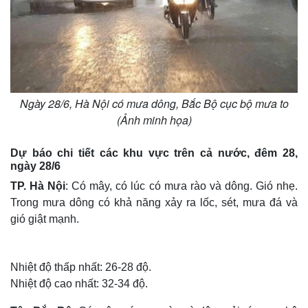
Ngày 28/6, Hà Nội có mưa dông, Bắc Bộ cục bộ mưa to
Thế giới
Multimedia
(Ảnh minh họa)
Quan sát
Video
Cuộc sống đó đây
Ảnh
Dự báo chi tiết các khu vực trên cả nước, đêm 28,
Hồ sơ
E-Magazine
ngày 28/6
Infographic
TP. Hà Nội
: Có mây, có lúc có mưa rào và dông. Gió nhẹ.
Trong mưa dông có khả năng xảy ra lốc, sét, mưa đá và
gió giật mạnh.
Nhiệt độ thấp nhất: 26-28 độ.
Nhiệt độ cao nhất: 32-34 độ.