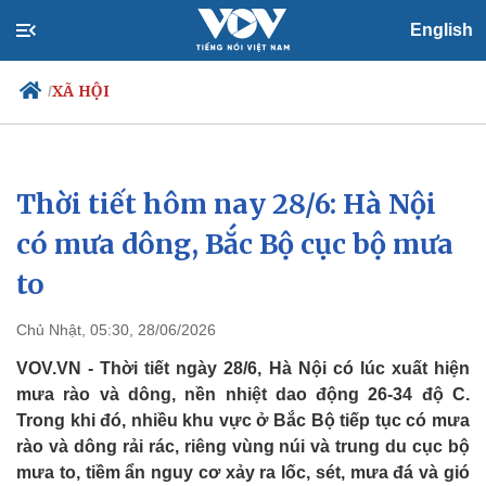
English
XÃ HỘI
/
Thời tiết hôm nay 28/6: Hà Nội
Chính trị
Xã hội
Đảng
Tin 24h
có mưa dông, Bắc Bộ cục bộ mưa
Tổ chức nhân sự
Dự báo thời tiết
to
Quốc hội
Giáo dục
Nhận diện sự thật
Dấu ấn VOV
Việc làm
Chủ Nhật, 05:30, 28/06/2026
Biển đảo
VOV.VN - Thời tiết ngày 28/6, Hà Nội có lúc xuất hiện
mưa rào và dông, nền nhiệt dao động 26-34 độ C.
Trong khi đó, nhiều khu vực ở Bắc Bộ tiếp tục có mưa
rào và dông rải rác, riêng vùng núi và trung du cục bộ
mưa to, tiềm ẩn nguy cơ xảy ra lốc, sét, mưa đá và gió