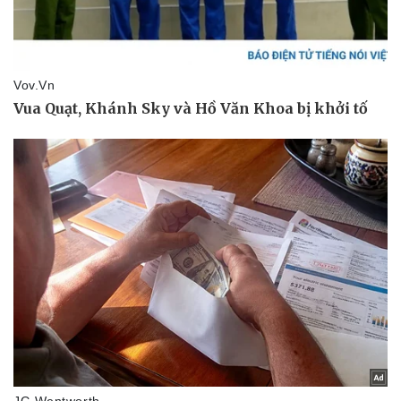
Văn hóa
Giải trí
Sân khấu - Điện ảnh
Nghệ sĩ
Văn học
Thời trang
Âm nhạc
Sao Việt
Di sản