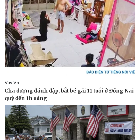
Sức khỏe
Đời sống
Dinh dưỡng - món ngon
Nhà đẹp
Cây thuốc
Blog
Sản phụ khoa
Tình yêu - Gia đình
Nhi khoa
Nam khoa
Làm đẹp - giảm cân
Phòng mạch online
Ăn sạch sống khỏe