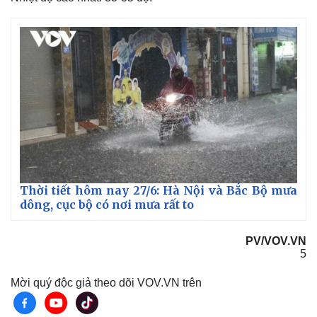
Pháp luật
Quân sự - Quốc phòng
Vụ án
Vũ khí
Tin nóng
Việt Nam
Tư vấn luật
Phân tích
Thời tiết hôm nay 27/6: Hà Nội và Bắc Bộ mưa
dông, cục bộ có nơi mưa rất to
PV/VOV.VN
5
Mời quý độc giả theo dõi VOV.VN trên