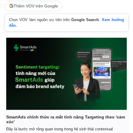
Thêm VOV trên Google
Chọn VOV làm nguồn ưu tiên trên
Google Search
.
Xem hướng
dẫn.
Thể thao
Ô tô - Xe máy
SmartAds chính thức ra mắt tính năng Targeting theo 'cảm
Bóng đá
Ô tô
xúc'
Lịch thi đấu bóng đá
Xe máy
Đây là bước mở rộng quan trọng trong hệ sinh thái contextual