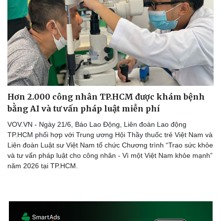
Doanh nghiệp
Công nghệ
Thông tin doanh nghiệp
Sành điệu
Doanh nghiệp 24h
Tin Công nghệ
Doanh nhân
Trải nghiệm
Vì cộng đồng
Chuyển đổi số
Hơn 2.000 công nhân TP.HCM được khám bệnh
bằng AI và tư vấn pháp luật miễn phí
VOV.VN - Ngày 21/6, Báo Lao Động, Liên đoàn Lao động
TP.HCM phối hợp với Trung ương Hội Thầy thuốc trẻ Việt Nam và
Liên đoàn Luật sư Việt Nam tổ chức Chương trình “Trao sức khỏe
và tư vấn pháp luật cho công nhân - Vì một Việt Nam khỏe mạnh”
năm 2026 tại TP.HCM.