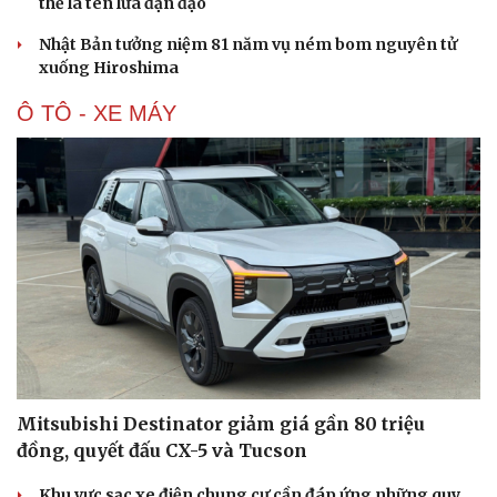
thể là tên lửa đạn đạo
Nhật Bản tưởng niệm 81 năm vụ ném bom nguyên tử
xuống Hiroshima
Ô TÔ - XE MÁY
Mitsubishi Destinator giảm giá gần 80 triệu
đồng, quyết đấu CX-5 và Tucson
Cải chính
Khu vực sạc xe điện chung cư cần đáp ứng những quy