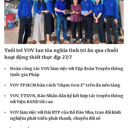
Tuổi trẻ VOV lan tỏa nghĩa tình tri ân qua chuỗi
hoạt động thiết thực dịp 27/7
Đoàn công tác VOV làm việc với Tập đoàn Truyền thông
Quốc gia Pháp
VOV TP.HCM bàn cách "chạm Gen Z" trên đa nền tảng
VOV, TTXVN, Báo Nhân dân ký kết hợp tác truyền thông
với Viện KSND tối cao
VOV làm việc với Đài RTP của Bồ Đào Nha, trao đổi kinh
nghiệm phát triển phát thanh, chuyển đổi số