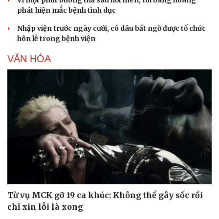
phát hiện mắc bệnh tình dục
Nhập viện trước ngày cưới, cô dâu bất ngờ được tổ chức
hôn lễ trong bệnh viện
VĂN HÓA
Sức khỏe
Đời sống
Dinh dưỡng - món ngon
Nhà đẹp
Cây thuốc
Blog
Sản phụ khoa
Tình yêu - Gia đình
Nhi khoa
Nam khoa
Làm đẹp - giảm cân
Phòng mạch online
Ăn sạch sống khỏe
Từ vụ MCK gỡ 19 ca khúc: Không thể gây sốc rồi
chỉ xin lỗi là xong