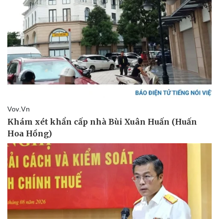
Vụ án
Vũ khí
Tin nóng
Việt Nam
Tư vấn luật
Phân tích