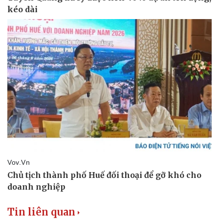
Thể thao
Ô tô - Xe máy
Bóng đá
Ô tô
Lịch thi đấu bóng đá
Xe máy
Thế giới thể thao
Tư vấn
eSports
Hậu trường
Tin liên quan