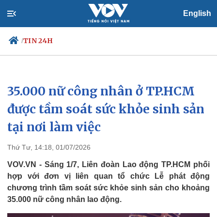
English
TIN 24H
/
35.000 nữ công nhân ở TP.HCM
Chính trị
Xã hội
Đảng
Tin 24h
được tầm soát sức khỏe sinh sản
Tổ chức nhân sự
Dự báo thời tiết
tại nơi làm việc
Quốc hội
Giáo dục
Nhận diện sự thật
Dấu ấn VOV
Việc làm
Thứ Tư, 14:18, 01/07/2026
Biển đảo
VOV.VN - Sáng 1/7, Liên đoàn Lao động TP.HCM phối
hợp với đơn vị liên quan tổ chức Lễ phát động
chương trình tầm soát sức khỏe sinh sản cho khoảng
35.000 nữ công nhân lao động.