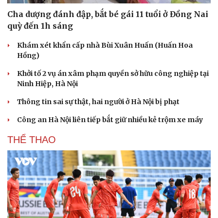
Cha dượng đánh đập, bắt bé gái 11 tuổi ở Đồng Nai
quỳ đến 1h sáng
Khám xét khẩn cấp nhà Bùi Xuân Huấn (Huấn Hoa
Hồng)
Khởi tố 2 vụ án xâm phạm quyền sở hữu công nghiệp tại
Ninh Hiệp, Hà Nội
Thông tin sai sự thật, hai người ở Hà Nội bị phạt
Công an Hà Nội liên tiếp bắt giữ nhiều kẻ trộm xe máy
THỂ THAO
Du lịch
Podcast
Tư vấn
Câu chuyện thời sự
Săn Tour
Đọc truyện đêm khuya
check-in
Cửa sổ tình yêu
Kể chuyện cho bé