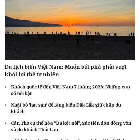
Du lịch biển Việt Nam: Muốn bứt phá phải vượt
khỏi lợi thế tự nhiên
Khách quốc tế đến Việt Nam 7 tháng 2026: Những con
Văn hóa
Giải trí
số nổi bật
Sân khấu - Điện ảnh
Nghệ sĩ
Nhặt bỏ 'hạt sạn' để làng biển Đắk Lắk giữ chân du
Văn học
Thời trang
khách
Âm nhạc
Sao Việt
Di sản
Cần Thơ cụ thể hóa “Ba kết nối”, xúc tiến đón dòng vốn
và du khách Thái Lan