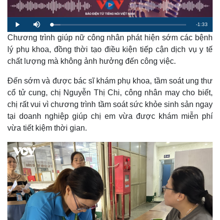
R
-
1:33
L
P
M
o
l
u
a
Chương trình giúp nữ công nhân phát hiện sớm các bệnh
a
t
e
d
y
e
e
lý phụ khoa, đồng thời tạo điều kiện tiếp cận dịch vụ y tế
d
m
:
chất lượng mà không ảnh hưởng đến công việc.
6
.
a
5
7
Đến sớm và được bác sĩ khám phụ khoa, tầm soát ung thư
%
i
cổ tử cung, chị Nguyễn Thị Chi, công nhân may cho biết,
n
chị rất vui vì chương trình tầm soát sức khỏe sinh sản ngay
i
tại doanh nghiệp giúp chị em vừa được khám miễn phí
vừa tiết kiệm thời gian.
n
g
T
i
m
e