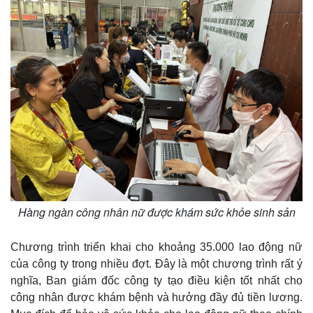
Thế giới
Multimedia
Hàng ngàn công nhân nữ được khám sức khỏe sinh sản
Quan sát
Video
Cuộc sống đó đây
Ảnh
Chương trình triển khai cho khoảng 35.000 lao động nữ
Hồ sơ
E-Magazine
của công ty trong nhiều đợt. Đây là một chương trình rất ý
Infographic
nghĩa, Ban giám đốc công ty tạo điều kiện tốt nhất cho
công nhân được khám bệnh và hưởng đầy đủ tiền lương.