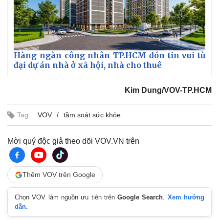
Hàng ngàn công nhân TP.HCM đón tin vui từ
đại dự án nhà ở xã hội, nhà cho thuê
Kim Dung/VOV-TP.HCM
Tag:
VOV
tầm soát sức khỏe
Mời quý độc giả theo dõi VOV.VN trên
Kinh tế
Thị trường
Thêm VOV trên Google
Bất động sản
Giá vàng
Khởi nghiệp
Tiêu dùng
Chọn VOV làm nguồn ưu tiên trên
Google Search
.
Xem hướng
Tỷ giá
dẫn.
Chứng khoán