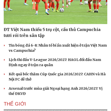
Hạt giống tâm hồn
ĐT Việt Nam thiếu 5 trụ cột, cầu thủ Campuchia
tươi rói trên sân tập
Tin bóng đá 6-8: Nhân tố bí ẩn xuất hiện ở trận Việt Nam
vs Campuchia?
Lịch thi đấu V-League 2026/2027: HAGL đối đầu Nam
Định ngay ở trận ra quân
Kết quả bốc thăm Cúp Quốc gia 2026/2027: CAHN và Hà
Nội FC dễ thở
Arsenal trước mùa giải Ngoại hạng Anh 2026/2027: Vị
thế ĐKVĐ
THẾ GIỚI