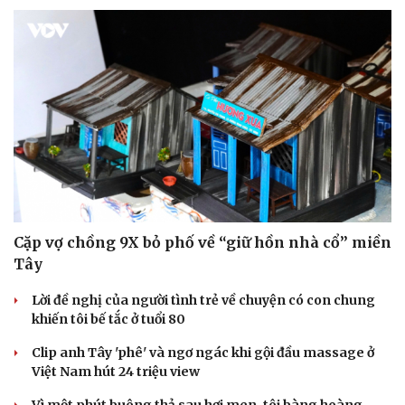
Cặp vợ chồng 9X bỏ phố về “giữ hồn nhà cổ” miền
Tây
Lời đề nghị của người tình trẻ về chuyện có con chung
khiến tôi bế tắc ở tuổi 80
Clip anh Tây 'phê' và ngơ ngác khi gội đầu massage ở
Việt Nam hút 24 triệu view
Vì một phút buông thả sau hơi men, tôi bàng hoàng