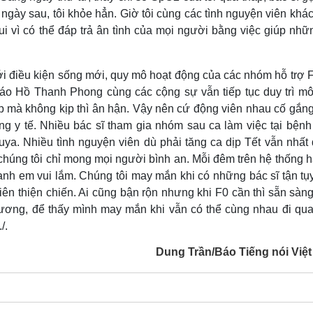
gày sau, tôi khỏe hẳn. Giờ tôi cùng các tình nguyện viên khác
vui vì có thể đáp trả ân tình của mọi người bằng việc giúp nh
i điều kiện sống mới, quy mô hoạt động của các nhóm hỗ trợ F
o Hồ Thanh Phong cùng các cộng sự vẫn tiếp tục duy trì mô
p mà không kịp thì ân hận. Vậy nên cứ động viên nhau cố gắng
g y tế. Nhiều bác sĩ tham gia nhóm sau ca làm việc tại bệnh 
ya. Nhiều tình nguyện viên dù phải tăng ca dịp Tết vẫn nhất 
húng tôi chỉ mong mọi người bình an. Mỗi đêm trên hệ thống ha
nh em vui lắm. Chúng tôi may mắn khi có những bác sĩ tận tụy
ên thiện chiến. Ai cũng bận rộn nhưng khi F0 cần thì sẵn sàng
thương, để thấy mình may mắn khi vẫn có thể cùng nhau đi qu
/.
Dung Trần/Báo Tiếng nói Việ