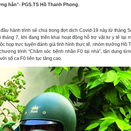
Lịch thi đấu bóng đá
Xe máy
gưng hẳn”- PGS.TS Hồ Thanh Phong.
Thế giới thể thao
Tư vấn
eSports
V
Hậu trường
ầu hành trình sẻ chia trong đợt dịch Covid-19 này từ tháng 5
Văn hóa
Giải trí
D
háng 7, khi đang triển khai hoạt động hỗ trợ vật tư y tế tại 
Sân khấu - Điện ảnh
Nghệ sĩ
cuộc họp trực tuyến đánh giá tình hình thực tế, nhóm trưởng Hồ
Văn học
Thời trang
 chương trình “Chăm sóc bệnh nhân F0 tại nhà”, tận dụng từn
Âm nhạc
Sao Việt
c
Di sản
ới số ca F0 liên tục tăng cao.