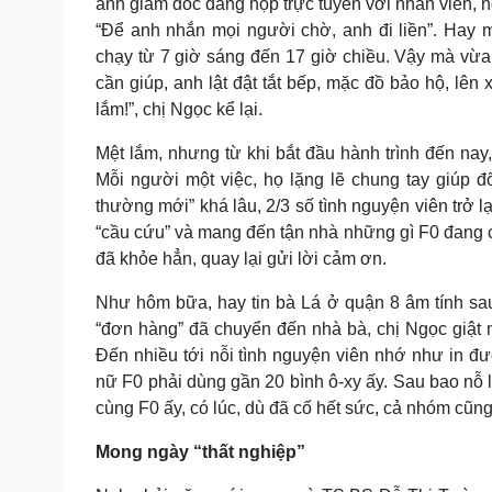
anh giám đốc đang họp trực tuyến với nhân viên, n
“Để anh nhắn mọi người chờ, anh đi liền”. Hay 
chạy từ 7 giờ sáng đến 17 giờ chiều. Vậy mà vừa 
cần giúp, anh lật đật tắt bếp, mặc đồ bảo hộ, lên 
lắm!”, chị Ngọc kể lại.
Mệt lắm, nhưng từ khi bắt đầu hành trình đến na
Mỗi người một việc, họ lặng lẽ chung tay giúp 
thường mới” khá lâu, 2/3 số tình nguyện viên trở 
“cầu cứu” và mang đến tận nhà những gì F0 đang c
đã khỏe hẳn, quay lại gửi lời cảm ơn.
Như hôm bữa, hay tin bà Lá ở quận 8 âm tính sau
“đơn hàng” đã chuyển đến nhà bà, chị Ngọc giật
Đến nhiều tới nỗi tình nguyện viên nhớ như in đ
nữ F0 phải dùng gần 20 bình ô-xy ấy. Sau bao nỗ
cùng F0 ấy, có lúc, dù đã cố hết sức, cả nhóm cũn
Mong ngày “thất nghiệp”