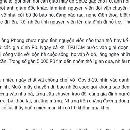
ghe tôi gọi điện nói cần giao máy đo SpO2 gấp cho F0, anh nói
một anh giám đốc khác, làm tình nguyện viên đội vận chuyển 
về nhà, cởi bộ đồ bảo hộ, đang xào rau, nghe điện thoại biết 
xe đi liền. Rồi nhiều tình nguyện viên lén gia đình đi hỗ trợ. 
y, ông Phong chưa nghe tình nguyện viên nào than thở hay kể 
đỡ các gia đình F0. Ngay cả khi TP.HCM bước vào giai đoạn 
lại công việc với bộn bề cuộc sống, họ vẫn ở đó, lắng nghe nhữ
ần. Trong số gần 5.000 F0 tìm đến nhóm thời gian qua, nhiều 
 nhiều ngày chật vật chống chọi với Covid-19, nhìn vào danh
 mình. Mười mấy chuyến đi, bao nhiêu cuộc gọi không sao đếm
ường vào nhà bà, từng câu chuyện trao đổi cùng gia đình ngườ
 lực, bà khỏe lại, ai cũng mừng. Nhưng trên chặng đường đồng
g có lúc thấy buồn miên man khi có F0 không qua khỏi.