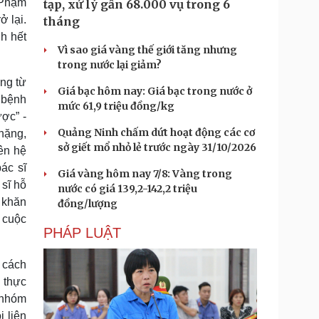
 Phạm
tạp, xử lý gần 68.000 vụ trong 6
 lại.
tháng
h hết
Vì sao giá vàng thế giới tăng nhưng
trong nước lại giảm?
ng từ
Giá bạc hôm nay: Giá bạc trong nước ở
 bệnh
mức 61,9 triệu đồng/kg
ợc” -
Quảng Ninh chấm dứt hoạt động các cơ
 nặng,
sở giết mổ nhỏ lẻ trước ngày 31/10/2026
ên hệ
ác sĩ
Giá vàng hôm nay 7/8: Vàng trong
sĩ hỗ
nước có giá 139,2-142,2 triệu
ó khăn
đồng/lượng
c cuộc
PHÁP LUẬT
g cách
ó thực
 nhóm
i liên