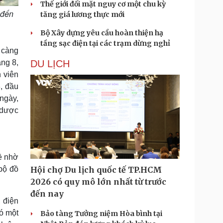
Thế giới đối mặt nguy cơ một chu kỳ
 đến
tăng giá lương thực mới
Bộ Xây dựng yêu cầu hoàn thiện hạ
tầng sạc điện tại các trạm dừng nghỉ
g
áng 8,
DU LỊCH
 viên
, đầu
 ngày,
 dược
ề nhờ
bộ đồ
Hội chợ Du lịch quốc tế TP.HCM
2026 có quy mô lớn nhất từ trước
đến nay
 điện
Có một
Bảo tàng Tưởng niệm Hòa bình tại