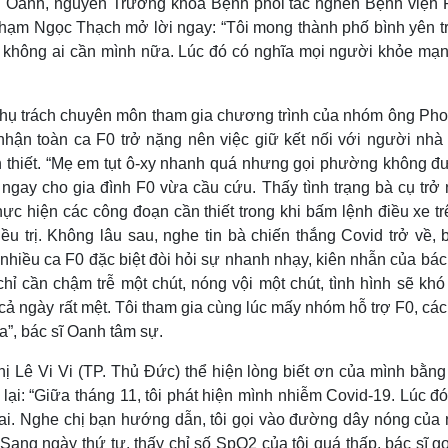
 Oanh, nguyên Trưởng khoa Bệnh phổi tắc nghẽn Bệnh viện
ạm Ngọc Thạch mở lời ngay: “Tôi mong thành phố bình yên trở
ì không ai cần mình nữa. Lúc đó có nghĩa mọi người khỏe mạn
 phụ trách chuyên môn tham gia chương trình của nhóm ông Pho
nhận toàn ca F0 trở nặng nên việc giữ kết nối với người nhà
n thiết. “Mẹ em tụt ô-xy nhanh quá nhưng gọi phường không đư
 ngay cho gia đình F0 vừa cầu cứu. Thấy tình trạng bà cụ trở
c hiện các công đoạn cần thiết trong khi bấm lệnh điều xe tr
u trị. Không lâu sau, nghe tin bà chiến thắng Covid trở về, b
hiều ca F0 đặc biệt đòi hỏi sự nhanh nhạy, kiên nhẫn của bác 
chỉ cần chậm trễ một chút, nóng vội một chút, tình hình sẽ kh
c cả ngày rất mệt. Tôi tham gia cùng lúc mấy nhóm hỗ trợ F0, cá
ya”, bác sĩ Oanh tâm sự.
 chị Lê Vi Vi (TP. Thủ Đức) thể hiện lòng biết ơn của mình bằn
lại: “Giữa tháng 11, tôi phát hiện mình nhiễm Covid-19. Lúc đ
 ai. Nghe chị bạn hướng dẫn, tôi gọi vào đường dây nóng của
Sang ngày thứ tư, thấy chỉ số SpO2 của tôi quá thấp, bác sĩ gọ