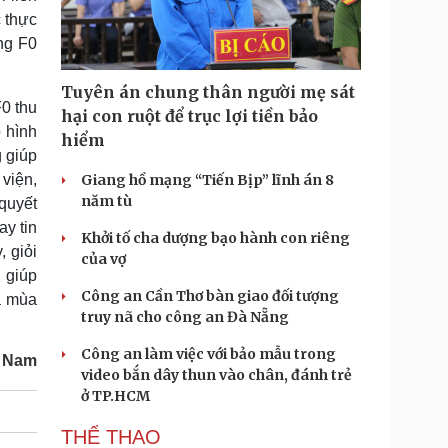
 thực
ững F0
Tuyên án chung thân người mẹ sát
0 thu
hại con ruột để trục lợi tiền bảo
 hình
hiểm
 giúp
viện,
Giang hồ mạng “Tiến Bịp” lĩnh án 8
năm tù
quyết
y tin
Khởi tố cha dượng bạo hành con riêng
, giỏi
của vợ
 giúp
Công an Cần Thơ bàn giao đối tượng
a mùa
truy nã cho công an Đà Nẵng
Công an làm việc với bảo mẫu trong
t Nam
video bắn dây thun vào chân, đánh trẻ
ở TP.HCM
THỂ THAO