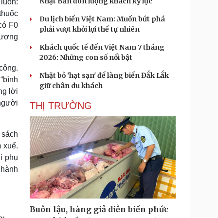
Nhật Bản đón lượng khách kỷ lục
 luôn:
thuốc
Du lịch biển Việt Nam: Muốn bứt phá
có F0
phải vượt khỏi lợi thế tự nhiên
Thương
Khách quốc tế đến Việt Nam 7 tháng
2026: Những con số nổi bật
công.
Nhặt bỏ 'hạt sạn' để làng biển Đắk Lắk
“bình
giữ chân du khách
ng lời
người
THỊ TRƯỜNG
 sách
 xuể.
i phụ
 hành
Buôn lậu, hàng giả diễn biến phức