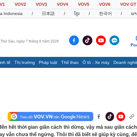
V1
VOV2
VOV3
VOV4
VOV5
VOV6
VOV GT
a Indonesia
/
日本語
/
ខ្មែរ
/
한국어
/
ພາ
Thứ Sáu, ngày 7 tháng 8 năm 2026
Po
inh tế
Thị trường
Pháp luật
Thể thao
Ô tô - Xe máy
Doanh nghi
Thế giới
Multimedia
K
Quan sát
Video
B
Cuộc sống đó đây
Ảnh
K
Hồ sơ
E-Magazine
Infographic
Thể thao
Ô tô - Xe máy
D
ến hết thời gian giãn cách thì dừng, vậy mà sau giãn cách
Bóng đá
Ô tô
T
nay vẫn chưa thể ngừng. Thôi thì đã biết sẽ giúp kỳ cùng, đế