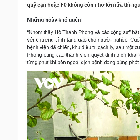
Tin nóng
Việt Nam
quỹ cạn hoặc F0 không còn nhờ tới nữa thì n
Tư vấn luật
Phân tích
Những ngày khó quên
“Nhóm thầy Hồ Thanh Phong và các cộng sự” bắt đ
Sức khỏe
Đời sống
với chương trình tặng gạo cho người nghèo. Cuối t
Dinh dưỡng - món ngon
Nhà đẹp
bệnh viện dã chiến, khu điều trị cách ly, sau một 
Cây thuốc
Blog
Phong cùng các thành viên quyết định triển khai
Sản phụ khoa
Tình yêu - Gia đình
Nhi khoa
từng phút khi bên ngoài dịch bệnh đang bùng phát v
Nam khoa
Làm đẹp - giảm cân
Phòng mạch online
Ăn sạch sống khỏe
Cải chính