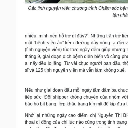
Các tình nguyện viên chương trình Chăm sóc bệ
tận nhà
“F0 n
nhiều, mình nên hỗ trợ gì đây?”. Những trăn trở liê
một “bệnh viện ảo” kèm đường dây nóng ra đời v
(tình nguyện viên) túc trực ngày đêm giúp những
tháng 9, giai đoạn dịch bệnh diễn biến vô cùng ph
ai nấy đều lo lắng. Từ vài chục người ban đầu, t
sĩ và 125 tình nguyện viên mà vẫn làm không xuể.
Nếu như giai đoạn đầu mỗi ngày tầm dăm ba chục 
tiếp sức. Đội shipper không chuyên của nhóm vớ
bảo hộ bít bùng, lớp khẩu trang kín mít để kịp đưa
Nhớ lại những ngày cao điểm, chị Nguyễn Thị Bí
thoại di động của chị lúc nào cũng trong tình trạn