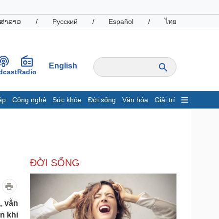
ສາລາວ
/
Русский
/
Español
/
ไทย
English
dcast
Radio
ệp
Công nghệ
Sức khỏe
Đời sống
Văn hóa
Giải trí
inh tế
Thị trường
ất động sản
Giá vàng
hởi nghiệp
Tiêu dùng
Tỷ giá
ĐỜI SỐNG
Chứng khoán
Giá cà phê
oanh nghiệp
Công nghệ
, vẫn
hông tin doanh nghiệp
Sành điệu
n khi