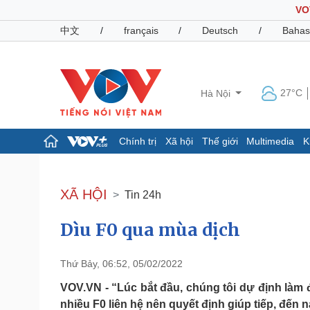
VO
中文
/
français
/
Deutsch
/
Bahas
27°C
Hà Nội
Chính trị
Xã hội
Thế giới
Multimedia
K
Chính trị
Xã hội
Đảng
Tin 24h
XÃ HỘI
Tin 24h
Tổ chức nhân sự
Dự báo thời tiết
Quốc hội
Giáo dục
Dìu F0 qua mùa dịch
Nhận diện sự thật
Dấu ấn VOV
Việc làm
Biển đảo
Thứ Bảy, 06:52, 05/02/2022
Pháp luật
Quân sự - Quốc phòng
VOV.VN - “Lúc bắt đầu, chúng tôi dự định làm đ
Vụ án
Vũ khí
nhiều F0 liên hệ nên quyết định giúp tiếp, đến 