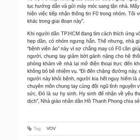
tục hướng dẫn và gửi máy móc sang tận nhà. Mấy n
hiện việc tiếp nhận thông tin F0 trong nhóm. Tôi 
khác trong giai đoạn này”.
Khi người dân TP.HCM đang tìm cách thích ứng vớ
hẹp dần, có nhóm ngưng hẳn. Thế nhưng, nhà giá
“bệnh viện ảo” này vì sợ chẳng may có F0 cần giú
người, chung tay giảm bớt gánh nặng cho hệ thốn
phòng khám về nhà lại mở điện thoại trực đến khu
không bỏ bê nhiệm vụ. “Đi đến chặng đường này, c
người này khỏi bệnh, người kia hết nguy hiểm là a
chuyên môn chung tay cùng đội ngũ tình nguyện vi
sức. Đó là sự hy sinh. Hy sinh để nhận về yêu 
dịch”, Nhà giáo nhân dân Hồ Thanh Phong chia sẻ.
Tag:
VOV