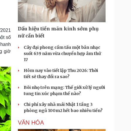
Doanh nghiệp 24h
Tin Công nghệ
Doanh nhân
Trải nghiệm
ì cộng đồng
Chuyển đổi số
Dấu hiệu tiền mãn kinh sớm phụ
/2021
u lịch
Podcast
nữ cần biết
một số
Tư vấn
Câu chuyện thời sự
 Thanh
Săn Tour
Đọc truyện đêm khuya
Cây đại phong cầm tấu một bản nhạc
g giờ
heck-in
Cửa sổ tình yêu
suốt 639 năm vừa chuyển hợp âm thứ
Kể chuyện cho bé
17
Hạt giống tâm hồn
Hôm nay vào tiết lập Thu 2026: Thời
tiết sẽ thay đổi ra sao?
Bôi nhọ trên mạng: Thế giới xử lý người
tung tin xúc phạm thế nào?
Chi phí xây nhà mái Nhật 1 tầng 3
phòng ngủ 100m2 hết bao nhiêu tiền?
VĂN HÓA