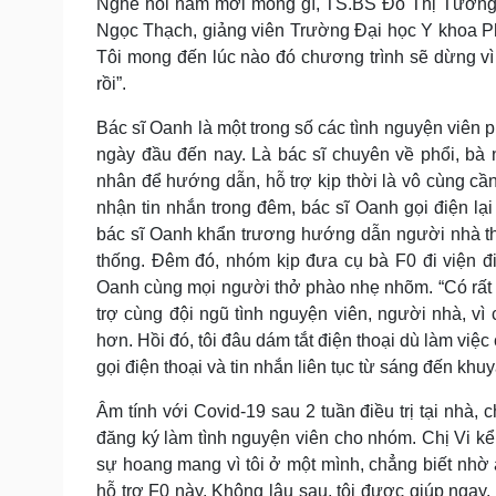
Nghe hỏi năm mới mong gì, TS.BS Đỗ Thị Tường
Ngọc Thạch, giảng viên Trường Đại học Y khoa Ph
Tôi mong đến lúc nào đó chương trình sẽ dừng v
rồi”.
Bác sĩ Oanh là một trong số các tình nguyện viên
ngày đầu đến nay. Là bác sĩ chuyên về phổi, bà 
nhân để hướng dẫn, hỗ trợ kịp thời là vô cùng cầ
nhận tin nhắn trong đêm, bác sĩ Oanh gọi điện lại
bác sĩ Oanh khẩn trương hướng dẫn người nhà thự
thống. Đêm đó, nhóm kịp đưa cụ bà F0 đi viện điề
Oanh cùng mọi người thở phào nhẹ nhõm. “Có rất n
trợ cùng đội ngũ tình nguyện viên, người nhà, vì 
hơn. Hồi đó, tôi đâu dám tắt điện thoại dù làm việ
gọi điện thoại và tin nhắn liên tục từ sáng đến khu
Âm tính với Covid-19 sau 2 tuần điều trị tại nhà,
đăng ký làm tình nguyện viên cho nhóm. Chị Vi kể 
sự hoang mang vì tôi ở một mình, chẳng biết nhờ
hỗ trợ F0 này. Không lâu sau, tôi được giúp ngay. 