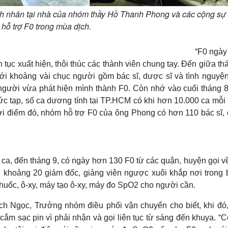
nh nhân tại nhà của nhóm thầy Hồ Thanh Phong và các cộng sự
 hỗ trợ F0 trong mùa dịch.
gày càn
n tục xuất hiện, thôi thúc các thành viên chung tay. Đến giữa th
ới khoảng vài chục người gồm bác sĩ, dược sĩ và tình nguyện
 người vừa phát hiện mình thành F0. Còn nhớ vào cuối tháng 8
ức tạp, số ca dương tính tại TP.HCM có khi hơn 10.000 ca mỗi
hời điểm đó, nhóm hỗ trợ F0 của ông Phong có hơn 110 bác sĩ,
ca, đến tháng 9, có ngày hơn 130 F0 từ các quận, huyện gọi v
i khoảng 20 giám đốc, giảng viên ngược xuôi khắp nơi trong 
 thuốc, ô-xy, máy tạo ô-xy, máy đo SpO2 cho người cần.
ch Ngọc, Trưởng nhóm điều phối vận chuyển cho biết, khi đó,
g cắm sạc pin vì phải nhận và gọi liên tục từ sáng đến khuya. “