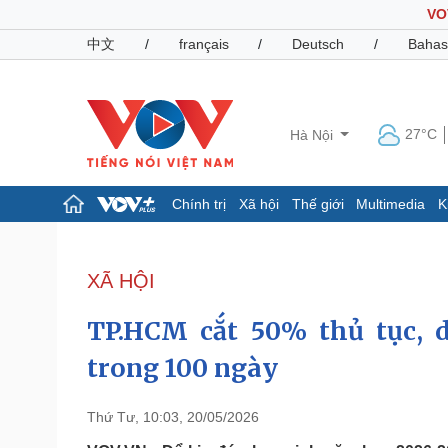
VO
中文
/
français
/
Deutsch
/
Bahas
27°C
Hà Nội
Chính trị
Xã hội
Thế giới
Multimedia
K
Chính trị
Xã hội
Đảng
Tin 24h
XÃ HỘI
Tổ chức nhân sự
Dự báo thời tiết
Quốc hội
Giáo dục
TP.HCM cắt 50% thủ tục, 
Nhận diện sự thật
Dấu ấn VOV
Việc làm
trong 100 ngày
Biển đảo
Pháp luật
Quân sự - Quốc phòng
Thứ Tư, 10:03, 20/05/2026
Vụ án
Vũ khí