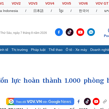
V1
VOV2
VOV3
VOV4
VOV5
VOV6
VOV GT
a Indonesia
/
日本語
/
ខ្មែរ
/
한국어
/
ພາ
Thứ Sáu, ngày 7 tháng 8 năm 2026
Po
inh tế
Thị trường
Pháp luật
Thể thao
Ô tô - Xe máy
Doanh nghi
Thế giới
Multimedia
K
Quan sát
Video
B
Cuộc sống đó đây
Ảnh
K
Hồ sơ
E-Magazine
dồn lực hoàn thành 1.000 phòng 
Infographic
Thể thao
Ô tô - Xe máy
D
Bóng đá
Ô tô
T