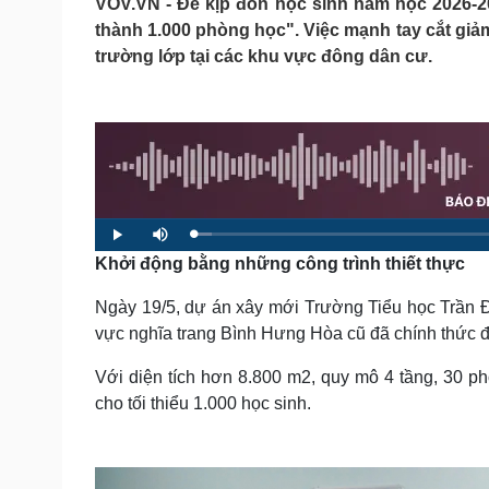
VOV.VN - Để kịp đón học sinh năm học 2026-
Tin nóng
Việt Nam
thành 1.000 phòng học". Việc mạnh tay cắt giảm
Tư vấn luật
Phân tích
trường lớp tại các khu vực đông dân cư.
Sức khỏe
Đời sống
Dinh dưỡng - món ngon
Nhà đẹp
Cây thuốc
Blog
Sản phụ khoa
Tình yêu - Gia đình
Nhi khoa
Nam khoa
L
P
M
o
l
u
Làm đẹp - giảm cân
a
Khởi động bằng những công trình thiết thực
a
t
d
y
e
e
Phòng mạch online
d
:
Ngày 19/5, dự án xây mới Trường Tiểu học Trần 
Ăn sạch sống khỏe
2
.
vực nghĩa trang Bình Hưng Hòa cũ đã chính thức 
3
Cải chính
7
%
Với diện tích hơn 8.800 m2, quy mô 4 tầng, 30 
cho tối thiểu 1.000 học sinh.