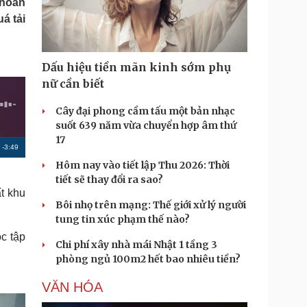
 hoàn
Doanh nghiệp 24h
Tin Công nghệ
á tải
Doanh nhân
Trải nghiệm
ì cộng đồng
Chuyển đổi số
Dấu hiệu tiền mãn kinh sớm phụ
u lịch
Podcast
nữ cần biết
Tư vấn
Câu chuyện thời sự
Săn Tour
Đọc truyện đêm khuya
Cây đại phong cầm tấu một bản nhạc
heck-in
Cửa sổ tình yêu
suốt 639 năm vừa chuyển hợp âm thứ
Kể chuyện cho bé
17
R
-
3:49
Hạt giống tâm hồn
Hôm nay vào tiết lập Thu 2026: Thời
e
tiết sẽ thay đổi ra sao?
m
t khu
Bôi nhọ trên mạng: Thế giới xử lý người
a
tung tin xúc phạm thế nào?
i
c tập
Chi phí xây nhà mái Nhật 1 tầng 3
n
phòng ngủ 100m2 hết bao nhiêu tiền?
i
VĂN HÓA
n