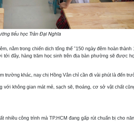
rường tiểu học Trần Đại Nghĩa
êm, nằm trong chiến dịch tổng thể "150 ngày đêm hoàn thành 
 tới đây, hàng trăm học sinh trên địa bàn phường sẽ được họ
 trường khác, nay chị Hồng Vân chỉ cần đi vài phút là đến trư
 với không gian mát mẻ, sạch sẽ, thoáng, cơ sở vật chất cũng
 rất nhiều công trình mà TP.HCM đang gấp rút chuẩn bị cho nă