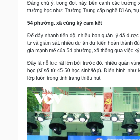
Đáng chú ý, trong đợt này, bên cạnh các trường 
trường học như: Trường Trung cấp nghề Dĩ An, t
54 phường, xã cùng ký cam kết
Để đẩy nhanh tiến độ, nhiều ban quản lý đã được 
tư và giám sát, nhiều dự án dự kiến hoàn thành đú
gia mạnh mẽ của 54 phường, xã thông qua việc ký 
Đây là nỗ lực rất lớn bởi trước đó, nhiều quận vùng
học (sĩ số từ 45-50 học sinh/lớp). Điển hình nh
lớp luôn trong tình trạng thiếu hụt.