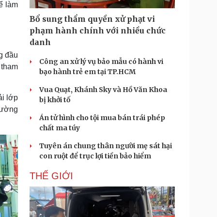
ể làm
Bổ sung thẩm quyền xử phạt vi
phạm hành chính với nhiều chức
danh
g đầu
Công an xử lý vụ bảo mẫu có hành vi
ự tham
bạo hành trẻ em tại TP.HCM
Vua Quạt, Khánh Sky và Hồ Văn Khoa
ải lớp
bị khởi tố
rường
Án tử hình cho tội mua bán trái phép
chất ma túy
Tuyên án chung thân người mẹ sát hại
con ruột để trục lợi tiền bảo hiểm
THẾ GIỚI