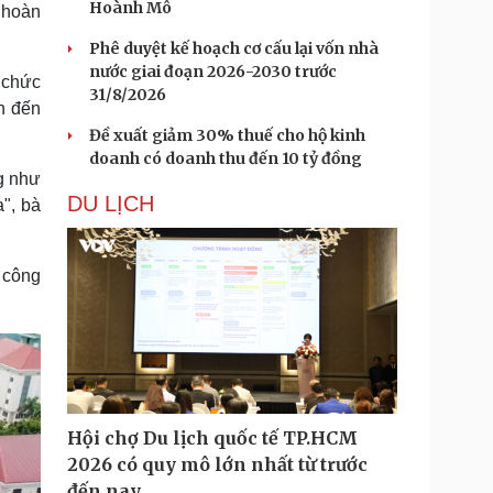
Hoành Mô
 hoàn
Phê duyệt kế hoạch cơ cấu lại vốn nhà
nước giai đoạn 2026-2030 trước
 chức
31/8/2026
n đến
Đề xuất giảm 30% thuế cho hộ kinh
doanh có doanh thu đến 10 tỷ đồng
g như
DU LỊCH
", bà
ư công
Hội chợ Du lịch quốc tế TP.HCM
2026 có quy mô lớn nhất từ trước
đến nay