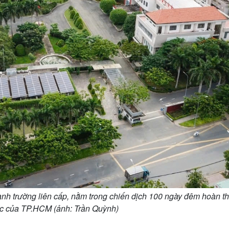
nh trường liên cấp, nằm trong chiến dịch 100 ngày đêm hoàn t
c của TP.HCM (ảnh: Trần Quỳnh)