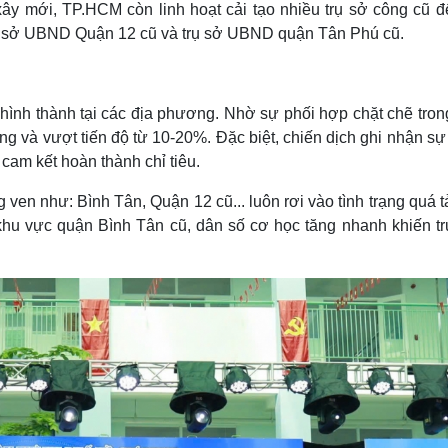
xây mới, TP.HCM còn linh hoạt cải tạo nhiều trụ sở công cũ đ
rụ sở UBND Quận 12 cũ và trụ sở UBND quận Tân Phú cũ.
hình thành tại các địa phương. Nhờ sự phối hợp chặt chẽ tron
ng và vượt tiến độ từ 10-20%. Đặc biệt, chiến dịch ghi nhận s
cam kết hoàn thành chỉ tiêu.
 ven như: Bình Tân, Quận 12 cũ... luôn rơi vào tình trạng quá t
ư khu vực quận Bình Tân cũ, dân số cơ học tăng nhanh khiến t