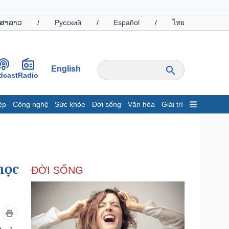
ສາລາວ
/
Русский
/
Español
/
ไทย
English
dcast
Radio
ệp
Công nghệ
Sức khỏe
Đời sống
Văn hóa
Giải trí
inh tế
Thị trường
ất động sản
Giá vàng
hởi nghiệp
Tiêu dùng
Tỷ giá
học
ĐỜI SỐNG
Chứng khoán
Giá cà phê
oanh nghiệp
Công nghệ
hông tin doanh nghiệp
Sành điệu