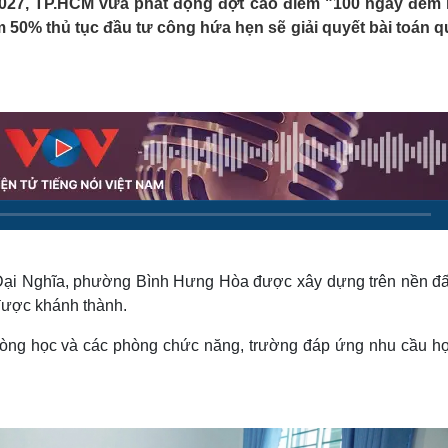
2027, TP.HCM vừa phát động đợt cao điểm "100 ngày đêm
Lịch thi đấu bóng đá
Xe máy
 50% thủ tục đầu tư công hứa hẹn sẽ giải quyết bài toán qu
Thế giới thể thao
Tư vấn
eSports
V
Hậu trường
Văn hóa
Giải trí
D
Sân khấu - Điện ảnh
Nghệ sĩ
Văn học
Thời trang
Âm nhạc
Sao Việt
c
Di sản
Đại Nghĩa, phường Bình Hưng Hòa được xây dựng trên nền đấ
được khánh thành.
phòng học và các phòng chức năng, trường đáp ứng nhu cầu họ