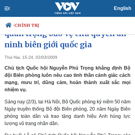
English
Bộ đội biên phòng góp phần
CHÍNH TRỊ
/
quan trọng bảo vệ chủ quyền an
ninh biên giới quốc gia
Chính trị
Xã hội
Thứ Hai, 15:24, 02/03/2009
Đảng
Tin 24h
Chủ tịch Quốc hội Nguyễn Phú Trọng khẳng định Bộ
Tổ chức nhân sự
Dự báo thời tiết
đội Biên phòng luôn nêu cao tinh thần cảnh giác cách
Quốc hội
Giáo dục
mạng, mưu trí, dũng cảm, hoàn thành xuất sắc mọi
Nhận diện sự thật
Dấu ấn VOV
nhiệm vụ.
Việc làm
Biển đảo
Sáng nay (2/3), tại Hà Nội, Bộ Quốc phòng kỷ niệm 50 năm
Ngày truyền thống Bộ đội Biên phòng, 20 năm Ngày Biên
phòng toàn dân và trao tặng danh hiệu Anh hùng lực
lượng vũ trang nhân dân.