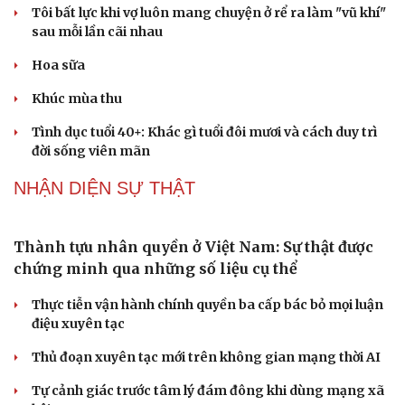
Nghị quyết 66: Tư duy làm luật chuyển từ quản lý sang
kiến tạo phát triển
Không để quá trình đô thị hóa Bắc Ninh làm đứt gãy
không gian văn hóa Kinh Bắc
PODCAST
Dấu hiệu tiền mãn kinh sớm phụ nữ cần biết
Tôi bất lực khi vợ luôn mang chuyện ở rể ra làm "vũ khí"
sau mỗi lần cãi nhau
Hoa sữa
Khúc mùa thu
Tình dục tuổi 40+: Khác gì tuổi đôi mươi và cách duy trì
đời sống viên mãn
NHẬN DIỆN SỰ THẬT