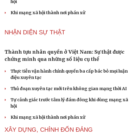
Thành tựu nhân quyền ở Việt Nam: Sự thật được
chứng minh qua những số liệu cụ thể
Thực tiễn vận hành chính quyền ba cấp bác bỏ mọi luận
điệu xuyên tạc
Thủ đoạn xuyên tạc mới trên không gian mạng thời AI
Tự cảnh giác trước tâm lý đám đông khi dùng mạng xã
hội
Khi mạng xã hội thành nơi phán xử
NHẬN DIỆN SỰ THẬT
Cải chính
Thành tựu nhân quyền ở Việt Nam: Sự thật được
chứng minh qua những số liệu cụ thể