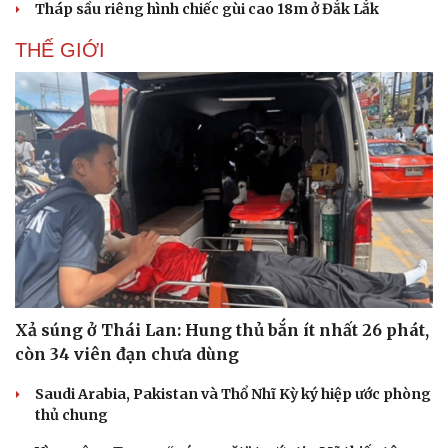
Tháp sầu riêng hình chiếc gùi cao 18m ở Đắk Lắk
Tin nóng
Việt Nam
Tư vấn luật
Phân tích
THẾ GIỚI
Xả súng ở Thái Lan: Hung thủ bắn ít nhất 26 phát,
còn 34 viên đạn chưa dùng
Saudi Arabia, Pakistan và Thổ Nhĩ Kỳ ký hiệp ước phòng
thủ chung