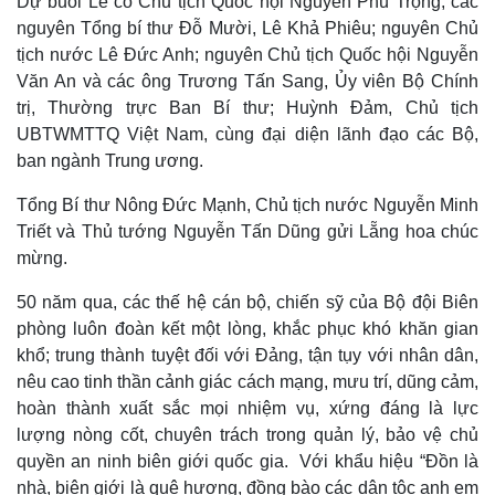
Dự buổi Lễ có Chủ tịch Quốc hội Nguyễn Phú Trọng; các
nguyên Tổng bí thư Đỗ Mười, Lê Khả Phiêu; nguyên Chủ
tịch nước Lê Đức Anh; nguyên Chủ tịch Quốc hội Nguyễn
Văn An và các ông Trương Tấn Sang, Ủy viên Bộ Chính
trị, Thường trực Ban Bí thư; Huỳnh Đảm, Chủ tịch
UBTWMTTQ Việt Nam, cùng đại diện lãnh đạo các Bộ,
ban ngành Trung ương.
Tổng Bí thư Nông Đức Mạnh, Chủ tịch nước Nguyễn Minh
Triết và Thủ tướng Nguyễn Tấn Dũng gửi Lẵng hoa chúc
mừng.
50 năm qua, các thế hệ cán bộ, chiến sỹ của Bộ đội Biên
phòng luôn đoàn kết một lòng, khắc phục khó khăn gian
khổ; trung thành tuyệt đối với Đảng, tận tụy với nhân dân,
nêu cao tinh thần cảnh giác cách mạng, mưu trí, dũng cảm,
hoàn thành xuất sắc mọi nhiệm vụ, xứng đáng là lực
lượng nòng cốt, chuyên trách trong quản lý, bảo vệ chủ
quyền an ninh biên giới quốc gia. Với khẩu hiệu “Đồn là
nhà, biên giới là quê hương, đồng bào các dân tộc anh em