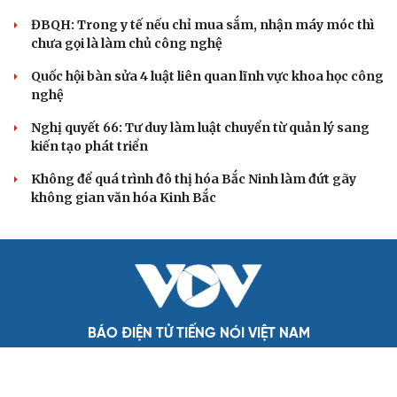
phải đo được kết quả thực chất
Bộ Chính trị: Giải thể hội quần chúng hoạt động kém
hiệu quả, không đúng tôn chỉ
QUỐC HỘI
Giảm thủ tục và điều kiện phải đi kèm các công cụ
quản lý thay thế đủ mạnh
ĐBQH: Trong y tế nếu chỉ mua sắm, nhận máy móc thì
chưa gọi là làm chủ công nghệ
Quốc hội bàn sửa 4 luật liên quan lĩnh vực khoa học công
nghệ
Nghị quyết 66: Tư duy làm luật chuyển từ quản lý sang
kiến tạo phát triển
Không để quá trình đô thị hóa Bắc Ninh làm đứt gãy
không gian văn hóa Kinh Bắc