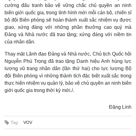
cường đấu tranh bảo vệ vững chắc chủ quyền an ninh
biên giới quốc gia, trong tình hình mới mỗi cán bộ, chiến sĩ
bộ đội Biên phòng sẽ hoàn thành xuất sắc nhiệm vụ đựơc
giao, xứng đáng với những phần thưởng cao quý mà
Đảng và Nhà nước đã trao tặng; xứng đáng với niềm tin
của nhân dân.
Thay mặt Lãnh đạo Đảng và Nhà nước, Chủ tịch Quốc hội
Nguyễn Phú Trọng đã trao tặng Danh hiệu Anh hùng lực
lượng vũ trang nhân dân (lần thứ hai) cho lực lượng Bộ
đội Biên phòng vì những thành tích đặc biệt xuất sắc trong
thực hiện nhiệm vụ quản lý, bảo vệ chủ quyền an ninh biên
giới quốc gia trong thời kỳ mới./.
Kinh tế
Thị trường
Đặng Linh
Bất động sản
Giá vàng
Khởi nghiệp
Tiêu dùng
Tag:
VOV
Tỷ giá
Chứng khoán
Giá cà phê