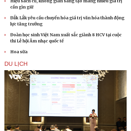
Hiệu sách cũ, không gian sáng tạo mang nhiều giá trị
cần gìn giữ
Đắk Lắk yêu cầu chuyển hóa giá trị văn hóa thành động
lực tăng trưởng
Đoàn học sinh Việt Nam xuất sắc giành 8 HCV tại cuộc
Sức khỏe
Đời sống
thi Lễ hội Âm nhạc quốc tế
Dinh dưỡng - món ngon
Nhà đẹp
Cây thuốc
Blog
Hoa sữa
Sản phụ khoa
Tình yêu - Gia đình
Nhi khoa
DU LỊCH
Nam khoa
Làm đẹp - giảm cân
Phòng mạch online
Ăn sạch sống khỏe