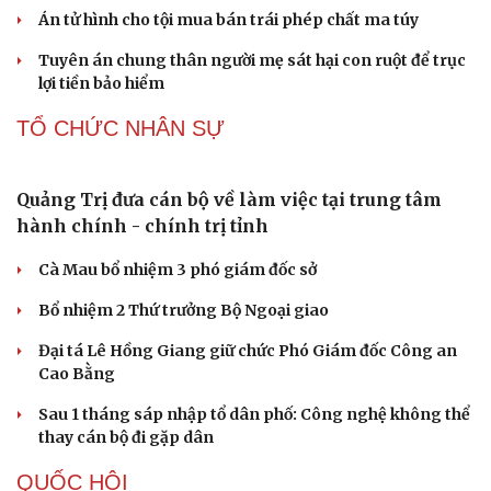
PHÁP LUẬT
Bổ sung thẩm quyền xử phạt vi phạm hành chính
với nhiều chức danh
Công an xử lý vụ bảo mẫu có hành vi bạo hành trẻ em tại
TP.HCM
Vua Quạt, Khánh Sky và Hồ Văn Khoa bị khởi tố
Án tử hình cho tội mua bán trái phép chất ma túy
Tuyên án chung thân người mẹ sát hại con ruột để trục
lợi tiền bảo hiểm
TỔ CHỨC NHÂN SỰ
Quảng Trị đưa cán bộ về làm việc tại trung tâm
hành chính - chính trị tỉnh