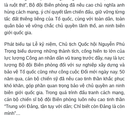
là ruột thịt”, Bộ đội Biên phòng đã nêu cao chủ nghĩa anh
hùng cách mạng, ý chí quyết tâm chiến đấu, giữ vững từng
tấc đất thiêng liêng của Tổ quốc, cùng với toàn dân, toàn
quân bảo vệ vững chắc chủ quyền lãnh thổ, an ninh biên
giới quốc gia.
Phát biểu tại Lễ kỷ niệm, Chủ tịch Quốc hội Nguyễn Phú
Trọng biểu dương những thành tích, cống hiến to lớn của
lực lượng Công an nhân dân vũ trang trước đây, nay là lực
lượng Bộ đội Biên phòng đối với sự nghiệp xây dựng và
bảo vệ Tổ quốc cũng như công cuộc Đổi mới ngày nay. 50
năm qua, cán bộ chiến sỹ đã nêu cao tinh thần khắc phục
Thế giới
Multimedia
khó khăn, góp phần quan trọng bảo vệ chủ quyền an ninh
Quan sát
Video
biên giới quốc gia. Trong quá trình đấu tranh cách mạng,
Cuộc sống đó đây
Ảnh
cán bộ chiến sĩ bộ đội Biên phòng luôn nêu cao tinh thần
Hồ sơ
E-Magazine
“Trung với Đảng, tận tụy với dân; Chỉ biết còn Đảng là còn
Infographic
mình”…