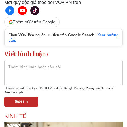
Mời quý độc giả theo dõi VOV.VN trên
Thêm VOV trên Google
Chọn VOV làm nguồn ưu tiên trên
Google Search
.
Xem hướng
dẫn.
Viết bình luận
This site is protected by reCAPTCHA and the Google
Privacy Policy
and
Terms of
Service
apply.
Gửi tin
KINH TẾ