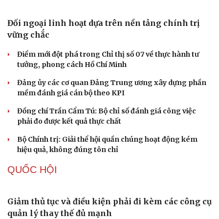
Thực tiễn vận hành chính quyền ba cấp bác bỏ mọi luận
điệu xuyên tạc
Thủ đoạn xuyên tạc mới trên không gian mạng thời AI
Tự cảnh giác trước tâm lý đám đông khi dùng mạng xã
hội
Khi mạng xã hội thành nơi phán xử
XÂY DỰNG, CHỈNH ĐỐN ĐẢNG
Đối ngoại linh hoạt dựa trên nền tảng chính trị
vững chắc
Điểm mới đột phá trong Chỉ thị số 07 về thực hành tư
tưởng, phong cách Hồ Chí Minh
Đảng ủy các cơ quan Đảng Trung ương xây dựng phần
mềm đánh giá cán bộ theo KPI
Đồng chí Trần Cẩm Tú: Bộ chỉ số đánh giá công việc