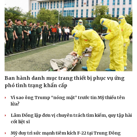
Doanh nghiệp
Công nghệ
Thông tin doanh nghiệp
Sành điệu
Doanh nghiệp 24h
Tin Công nghệ
Doanh nhân
Trải nghiệm
Vì cộng đồng
Chuyển đổi số
Ban hành danh mục trang thiết bị phục vụ ứng
phó tình trạng khẩn cấp
Vì sao ông Trump “nóng mặt” trước tin Mỹ thiếu tên
lửa?
Lâm Đồng lập đơn vị chuyên trách tìm kiếm, quy tập hài
cốt liệt sĩ
Mỹ duy trì sức mạnh tiêm kích F-22 tại Trung Đông