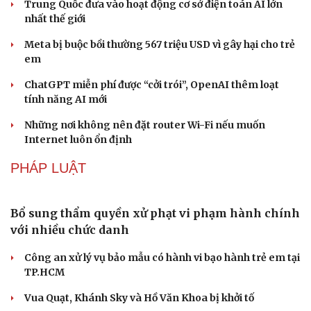
Microsoft tăng tốc đầu tư hạ tầng AI tại Ấn Độ
Trung Quốc đưa vào hoạt động cơ sở điện toán AI lớn
nhất thế giới
Văn hóa
Giải trí
Meta bị buộc bồi thường 567 triệu USD vì gây hại cho trẻ
Sân khấu - Điện ảnh
Nghệ sĩ
em
Văn học
Thời trang
Âm nhạc
Sao Việt
ChatGPT miễn phí được “cởi trói”, OpenAI thêm loạt
Di sản
tính năng AI mới
Những nơi không nên đặt router Wi-Fi nếu muốn
Internet luôn ổn định