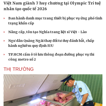
Việt Nam giành 7 huy chương tại Olympic Trí tuệ
Bóng đá
Ô tô
nhân tạo quốc tế 2026
Lịch thi đấu bóng đá
Xe máy
Thế giới thể thao
Tư vấn
Ban hành danh mục trang thiết bị phục vụ ứng phó tình
eSports
trạng khẩn cấp
Hậu trường
Nâng cấp, tôn tạo Nghĩa trang liệt sĩ Việt - Lào
Ngư dân Quảng Ngãi thay đổi tư duy đánh bắt, chấp
hành nghiêm quy định IUU
TP.HCM cấm ô tô lưu thông đoạn đường phục vụ thi
công metro số 2
THỊ TRƯỜNG