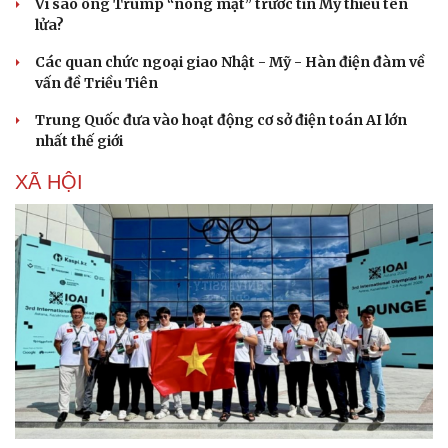
Vì sao ông Trump “nóng mặt” trước tin Mỹ thiếu tên
lửa?
Các quan chức ngoại giao Nhật - Mỹ - Hàn điện đàm về
vấn đề Triều Tiên
Trung Quốc đưa vào hoạt động cơ sở điện toán AI lớn
nhất thế giới
XÃ HỘI
Thể thao
Ô tô - Xe máy