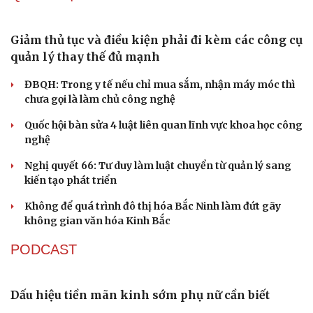
Cà Mau bổ nhiệm 3 phó giám đốc sở
Bổ nhiệm 2 Thứ trưởng Bộ Ngoại giao
Đại tá Lê Hồng Giang giữ chức Phó Giám đốc Công an
Cao Bằng
Sau 1 tháng sáp nhập tổ dân phố: Công nghệ không thể
thay cán bộ đi gặp dân
QUỐC HỘI
Giảm thủ tục và điều kiện phải đi kèm các công cụ
quản lý thay thế đủ mạnh
Du lịch
Podcast
Tư vấn
ĐBQH: Trong y tế nếu chỉ mua sắm, nhận máy móc thì
Câu chuyện thời sự
Săn Tour
chưa gọi là làm chủ công nghệ
Đọc truyện đêm khuya
check-in
Cửa sổ tình yêu
Quốc hội bàn sửa 4 luật liên quan lĩnh vực khoa học công
Kể chuyện cho bé
nghệ
Hạt giống tâm hồn