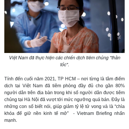
Kinh tế
Thị trường
Bất động sản
Giá vàng
Khởi nghiệp
Tiêu dùng
Tỷ giá
Chứng khoán
Giá cà phê
Việt Nam đã thực hiện các chiến dịch tiêm chủng "thần
tốc".
Tính đến cuối năm 2021, TP HCM – nơi từng là tâm điểm
dịch tại Việt Nam đã tiêm phòng đầy đủ cho gần 80%
người dân trên địa bàn trong khi số người dân được tiêm
chủng tại Hà Nội đã vượt tới mức ngưỡng quá bán. Đây là
những con số biết nói, giúp giảm tỷ lệ tử vong và là “chìa
khóa để giữ nền kinh tế mở” - Vietnam Briefing nhấn
mạnh.