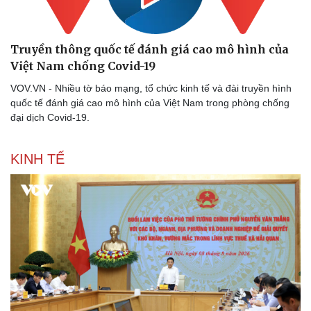
Truyền thông quốc tế đánh giá cao mô hình của
Việt Nam chống Covid-19
VOV.VN - Nhiều tờ báo mạng, tổ chức kinh tế và đài truyền hình
quốc tế đánh giá cao mô hình của Việt Nam trong phòng chống
đại dịch Covid-19.
Thể thao
Ô tô - Xe máy
KINH TẾ
Bóng đá
Ô tô
Lịch thi đấu bóng đá
Xe máy
Thế giới thể thao
Tư vấn
eSports
Hậu trường