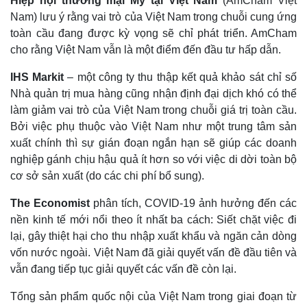
Hiệp hội thương mại Mỹ tại Việt Nam
(AmCham Việt
Nam) lưu ý rằng vai trò của Việt Nam trong chuỗi cung ứng
toàn cầu đang được kỳ vọng sẽ chỉ phát triển. AmCham
cho rằng Việt Nam vẫn là một điểm đến đầu tư hấp dẫn.
IHS Markit
– một công ty thu thập kết quả khảo sát chỉ số
Nhà quản trị mua hàng cũng nhận định đại dịch khó có thể
làm giảm vai trò của Việt Nam trong chuỗi giá trị toàn cầu.
Bởi việc phụ thuộc vào Việt Nam như một trung tâm sản
xuất chính thì sự gián đoạn ngắn hạn sẽ giúp các doanh
nghiệp gánh chịu hậu quả ít hơn so với việc di dời toàn bộ
cơ sở sản xuất (do các chi phí bổ sung).
The Economist
phân tích, COVID-19 ảnh hưởng đến các
nền kinh tế mới nổi theo ít nhất ba cách: Siết chặt việc đi
lại, gây thiệt hại cho thu nhập xuất khẩu và ngăn cản dòng
vốn nước ngoài. Việt Nam đã giải quyết vấn đề đầu tiên và
vẫn đang tiếp tục giải quyết các vấn đề còn lại.
Tổng sản phẩm quốc nội của Việt Nam trong giai đoạn từ