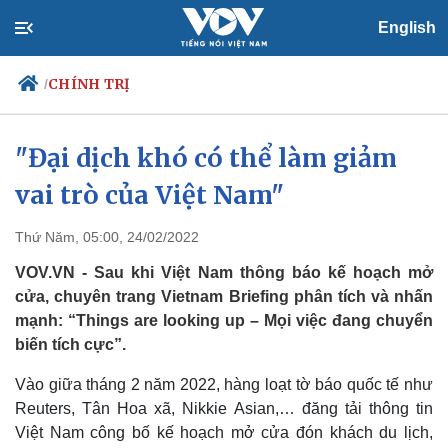
English
CHÍNH TRỊ
/
"Đại dịch khó có thể làm giảm
vai trò của Việt Nam"
Chính trị
Xã hội
Đảng
Tin 24h
Tổ chức nhân sự
Dự báo thời tiết
Thứ Năm, 05:00, 24/02/2022
Quốc hội
Giáo dục
VOV.VN - Sau khi Việt Nam thông báo kế hoạch mở
Nhận diện sự thật
Dấu ấn VOV
cửa, chuyên trang Vietnam Briefing phân tích và nhấn
Việc làm
mạnh: “Things are looking up – Mọi việc đang chuyển
Biển đảo
biến tích cực”.
Vào giữa tháng 2 năm 2022, hàng loạt tờ báo quốc tế như
Reuters, Tân Hoa xã, Nikkie Asian,… đăng tải thông tin
Việt Nam công bố kế hoạch mở cửa đón khách du lịch,