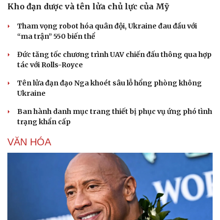
Kho đạn dược và tên lửa chủ lực của Mỹ
Sức khỏe
Đời sống
Dinh dưỡng - món ngon
Nhà đẹp
Tham vọng robot hóa quân đội, Ukraine đau đầu với
Cây thuốc
Blog
“ma trận” 550 biến thể
Sản phụ khoa
Tình yêu - Gia đình
Nhi khoa
Đức tăng tốc chương trình UAV chiến đấu thông qua hợp
Nam khoa
tác với Rolls-Royce
Làm đẹp - giảm cân
Tên lửa đạn đạo Nga khoét sâu lỗ hổng phòng không
Phòng mạch online
Ukraine
Ăn sạch sống khỏe
Ban hành danh mục trang thiết bị phục vụ ứng phó tình
trạng khẩn cấp
VĂN HÓA