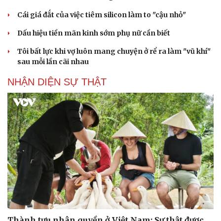
Cái giá đắt của việc tiêm silicon làm to "cậu nhỏ"
Dấu hiệu tiền mãn kinh sớm phụ nữ cần biết
Tôi bất lực khi vợ luôn mang chuyện ở rể ra làm "vũ khí"
sau mỗi lần cãi nhau
NHẬN DIỆN SỰ THẬT
Thành tựu nhân quyền ở Việt Nam: Sự thật được