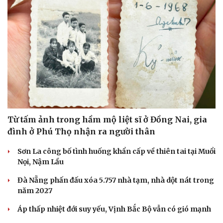
Doanh nghiệp
Công nghệ
Thông tin doanh nghiệp
Sành điệu
Doanh nghiệp 24h
Tin Công nghệ
Doanh nhân
Trải nghiệm
Vì cộng đồng
Chuyển đổi số
Từ tấm ảnh trong hầm mộ liệt sĩ ở Đồng Nai, gia
đình ở Phú Thọ nhận ra người thân
Sơn La công bố tình huống khẩn cấp về thiên tai tại Muổi
Nọi, Nậm Lầu
Đà Nẵng phấn đấu xóa 5.757 nhà tạm, nhà dột nát trong
năm 2027
Áp thấp nhiệt đới suy yếu, Vịnh Bắc Bộ vẫn có gió mạnh