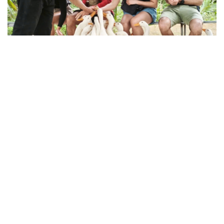
Thành tựu nhân quyền ở Việt Nam: Sự thật được
chứng minh qua những số liệu cụ thể
Thực tiễn vận hành chính quyền ba cấp bác bỏ mọi luận
điệu xuyên tạc
Thủ đoạn xuyên tạc mới trên không gian mạng thời AI
Tự cảnh giác trước tâm lý đám đông khi dùng mạng xã
hội
Khi mạng xã hội thành nơi phán xử
XÂY DỰNG, CHỈNH ĐỐN ĐẢNG