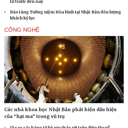
từ trước đến nay
Sân khấu - Điện ảnh
Nghệ sĩ
Văn học
Thời trang
Bảo tàng Tưởng niệm Hòa bình tại Nhật Bản đón lượng
Âm nhạc
Sao Việt
khách kỷ lục
Di sản
CÔNG NGHỆ
Các nhà khoa học Nhật Bản phát hiện dấu hiệu
của “hạt ma” trong vũ trụ
Vì sao các hãng từ bỏ pin tháo rời trên điện thoại?