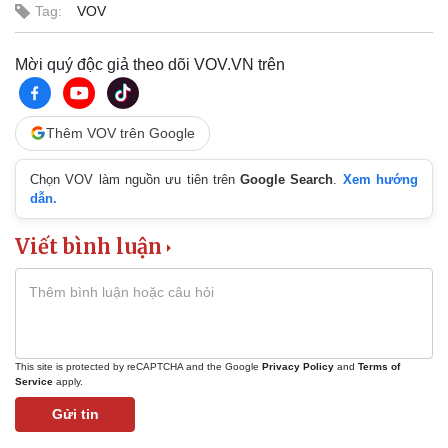
Tag:
VOV
Mời quý độc giả theo dõi VOV.VN trên
Thêm VOV trên Google
Chọn VOV làm nguồn ưu tiên trên
Google Search
.
Xem hướng
dẫn.
Viết bình luận
Pháp luật
Quân sự - Quốc phòng
This site is protected by reCAPTCHA and the Google
Privacy Policy
and
Terms of
Service
apply.
Vụ án
Vũ khí
Tin nóng
Việt Nam
Gửi tin
Tư vấn luật
Phân tích