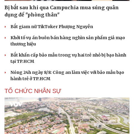
Bị bắt sau khi qua Campuchia mua súng quân
dụng để "phòng thân"
Bắt giam nữ TikToker Phượng Nguyễn
Khởi tố vụ án buôn bán hàng nghìn sản phẩm giả mạo
thương hiệu
Bắt khẩn cấp bảo mẫu trong vụ hai trẻ nhỏ bị bạo hành
tại TP.HCM
Nóng 24h ngày 8/8: Công an làm việc với bảo mẫu bạo
hành trẻ ở TP.HCM
TỔ CHỨC NHÂN SỰ
Du lịch
Podcast
Tư vấn
Câu chuyện thời sự
Săn Tour
Đọc truyện đêm khuya
check-in
Cửa sổ tình yêu
Kể chuyện cho bé
Hạt giống tâm hồn