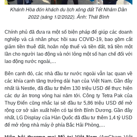
Khánh Hòa đón khách du lịch xông đất Tết Nhâm Dần
2022 (sáng 1/2/2022). Ảnh: Thái Bình
Chính phủ đã đưa ra một số biện pháp để giúp các doanh
Thế giới
Multimedia
nghiệp và cá nhân phục hồi sau COVID-19, bao gồm cắt
Quan sát
Video
giảm tiền thuê đất, hoãn nộp thuế và tiền đất, trả tiền một
Cuộc sống đó đây
Ảnh
lần cho người lao động và nới lỏng một số hạn chế đối với
Hồ sơ
E-Magazine
lao động nước ngoài,…
Infographic
Bên cạnh đó, các nhà đầu tư nước ngoài vẫn lạc quan về
các khía cạnh tăng trưởng dài hạn của Việt Nam. Gần đây
nhất là Nestle, đã đầu tư thêm 130 triệu USD để thực hiện
các dự án trong vòng hai năm tới. Công ty Tetra Pak của
Thụy Điển cũng nhắc lại sẽ đầu tư 5,86 triệu USD để mở
rộng cơ sở sản xuất hiện có tại tỉnh Bình Dương. Gần đây
nhất, LG Display của Hàn Quốc đã đầu tư thêm 1,4 tỷ USD
để mở rộng nhà máy ở phía Bắc Hải Phòng,…