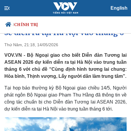
English
Diễn đàn Tương lai ASEAN 2026
CHÍNH TRỊ
/
sẽ diễn ra tại Hà Nội vào tháng 6
Thứ Năm, 21:18, 14/05/2026
VOV.VN - Bộ Ngoại giao cho biết Diễn đàn Tương lai
Chính trị
Xã hội
ASEAN 2026 dự kiến diễn ra tại Hà Nội vào trung tuần
Đảng
Tin 24h
tháng 6 với chủ đề “Cùng định hình tương lai chung:
Tổ chức nhân sự
Dự báo thời tiết
Quốc hội
Giáo dục
Hòa bình, Thịnh vượng, Lấy người dân làm trung tâm”.
Nhận diện sự thật
Dấu ấn VOV
Việc làm
Tại họp báo thường kỳ Bộ Ngoại giao chiều 14/5, Người
Biển đảo
phát ngôn Bộ Ngoại giao Phạm Thu Hằng đã thông tin về
công tác chuẩn bị cho Diễn đàn Tương lai ASEAN 2026,
dự kiến diễn ra tại Hà Nội vào trung tuần tháng 6 tới.