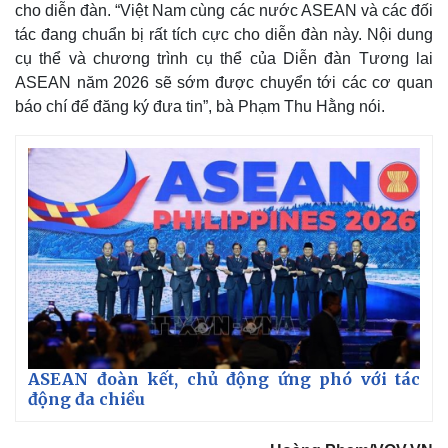
cho diễn đàn. “Việt Nam cùng các nước ASEAN và các đối
Quan sát
Video
tác đang chuẩn bị rất tích cực cho diễn đàn này. Nội dung
Cuộc sống đó đây
Ảnh
cụ thể và chương trình cụ thể của Diễn đàn Tương lai
Hồ sơ
E-Magazine
ASEAN năm 2026 sẽ sớm được chuyển tới các cơ quan
Infographic
báo chí để đăng ký đưa tin”, bà Phạm Thu Hằng nói.
ASEAN đoàn kết, chủ động ứng phó với tác
động đa chiều