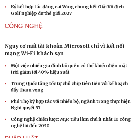
Ba phim Việt cùng “đổ bộ” phòng vé tháng 8, đối đầu
loạt bom tấn ngoại
Thanh âm vượt đại dương: Chuyện chưa kể về bản tình
ca từ chốn ngục tù Côn Đảo
DU LỊCH
Du lịch biển Việt Nam: Muốn bứt phá phải vượt