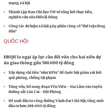
Cải chính
Thành tựu nhân quyền ở Việt Nam: Sự thật được
chứng minh qua những số liệu cụ thể
Thực tiễn vận hành chính quyền ba cấp bác bỏ mọi luận
điệu xuyên tạc
Thủ đoạn xuyên tạc mới trên không gian mạng thời AI
Tự cảnh giác trước tâm lý đám đông khi dùng mạng xã
hội
Khi mạng xã hội thành nơi phán xử
NHẬN DIỆN SỰ THẬT
Thành tựu nhân quyền ở Việt Nam: Sự thật được
chứng minh qua những số liệu cụ thể