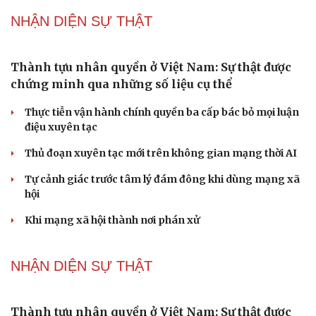
ĐBQH lo ngại áp lực cân đối vốn cho hai siêu dự
án giao thông gần 580.000 tỷ đồng
Xây dựng chỉ tiêu “như KPIs” để Quốc hội giám sát kết
quả phòng, chống tội phạm
Tăng vốn, bổ sung đoạn Yên Viên - Gia Lâm vào tuyến
đường sắt Lào Cai - Hải Phòng
Đề xuất đầu tư công đường Vành đai 5 Hà Nội, tổng mức
đầu tư hơn 288.000 tỷ đồng
Đề xuất tích hợp hồ sơ kỹ năng vào VNeID, đón đầu lao
động chất lượng cao
PODCAST