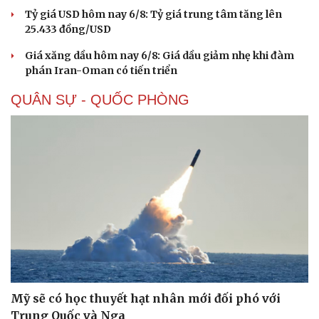
Giá bạc hôm nay: Giá bạc trong nước lên mức hơn
62 triệu đồng/kg
Giá vàng hôm nay 6/8: Vàng SJC tăng lên 140,3 - 143,3
triệu đồng/lượng
Giá cà phê hôm nay 6/8: Giá cà phê trong nước cao
nhất 98.300 đồng/kg
Tỷ giá USD hôm nay 6/8: Tỷ giá trung tâm tăng lên
25.433 đồng/USD
Giá xăng dầu hôm nay 6/8: Giá dầu giảm nhẹ khi đàm
phán Iran-Oman có tiến triển
QUÂN SỰ - QUỐC PHÒNG