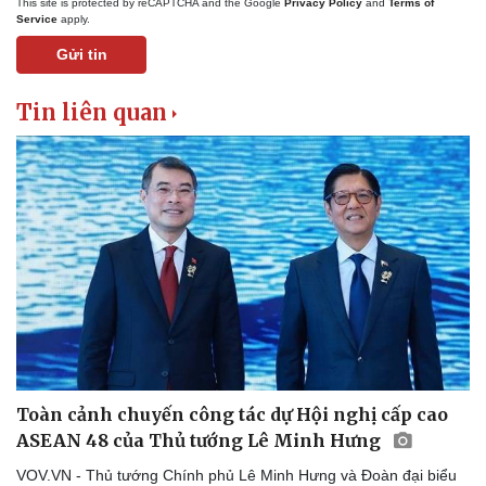
This site is protected by reCAPTCHA and the Google
Privacy Policy
and
Terms of
Service
apply.
Gửi tin
Tin liên quan
Kinh tế
Thị trường
Bất động sản
Giá vàng
Khởi nghiệp
Tiêu dùng
Tỷ giá
Chứng khoán
Giá cà phê
Toàn cảnh chuyến công tác dự Hội nghị cấp cao
ASEAN 48 của Thủ tướng Lê Minh Hưng
VOV.VN - Thủ tướng Chính phủ Lê Minh Hưng và Đoàn đại biểu