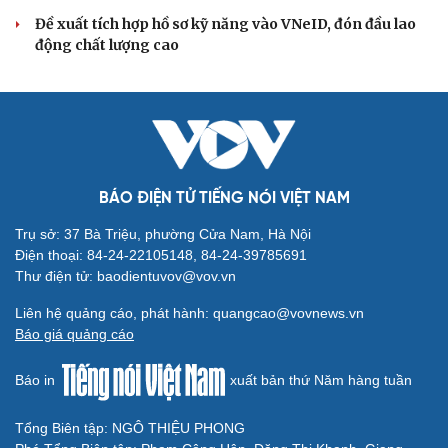
Thực tiễn vận hành chính quyền ba cấp bác bỏ mọi luận
điệu xuyên tạc
Thủ đoạn xuyên tạc mới trên không gian mạng thời AI
Tự cảnh giác trước tâm lý đám đông khi dùng mạng xã
hội
Khi mạng xã hội thành nơi phán xử
XÂY DỰNG, CHỈNH ĐỐN ĐẢNG
Đồng chí Trần Cẩm Tú: Bộ chỉ số đánh giá công
việc phải đo được kết quả thực chất
Bộ Chính trị: Giải thể hội quần chúng hoạt động kém
hiệu quả, không đúng tôn chỉ
Quy định số 207: Siết trách nhiệm đảng viên khi sử dụng
mạng xã hội