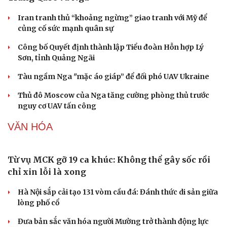
Sức khỏe
Đời sống
Mỹ sẽ có học thuyết hạt nhân mới đối phó với
Dinh dưỡng - món ngon
Nhà đẹp
Trung Quốc và Nga
Cây thuốc
Blog
Iran tranh thủ “khoảng ngừng” giao tranh với Mỹ để
Sản phụ khoa
Tình yêu - Gia đình
củng cố sức mạnh quân sự
Nhi khoa
Nam khoa
Công bố Quyết định thành lập Tiểu đoàn Hỗn hợp Lý
Làm đẹp - giảm cân
Sơn, tỉnh Quảng Ngãi
Phòng mạch online
Ăn sạch sống khỏe
Tàu ngầm Nga "mặc áo giáp” để đối phó UAV Ukraine
Thủ đô Moscow của Nga tăng cường phòng thủ trước
nguy cơ UAV tấn công