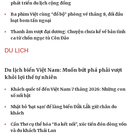
VĂN HÓA
Từ vụ MCK gỡ 19 ca khúc: Không thể gây sốc rồi
chỉ xin lỗi là xong
Hà Nội sắp cải tạo 131 vòm cầu đá: Đánh thức di sản giữa
lòng phố cổ
Đưa bản sắc văn hóa người Mường trở thành động lực
phát triển du lịch cộng đồng