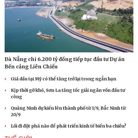
Thể thao
Ô tô - Xe máy
Đà Nẵng chi 6.200 tỷ đồng tiếp tục đầu tư Dự án
Bóng đá
Ô tô
Bến cảng Liên Chiểu
Lịch thi đấu bóng đá
Xe máy
Thế giới thể thao
Tư vấn
Giá dầu tại Mỹ có thể tăng trở lại trong ngắn hạn
eSports
Kịp thời gỡ khó, Sơn La tăng tốc giải ngân vốn đầu tư
Hậu trường
công
Quảng Ninh dự kiến lên thành phố từ 1/9, Bắc Ninh từ
20/9
Lối đi đột phá nào để phát triển kinh tế biển ba chiều?