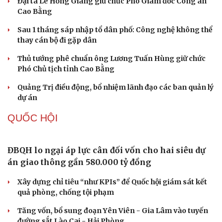
Trung Quốc tăng tốc tự chủ chip tiên tiến với kế hoạch
đầy tham vọng
Phú Thọ ký hợp tác với nhiều bộ, ngành trong thực hiện
Nghị quyết 57
Công nghệ chiến lược: Mục tiêu làm chủ ít nhất 10 công
nghệ lõi đến 2030
PHÁP LUẬT
Khởi tố chủ tịch công ty "nổ" sở hữu hàng chục tỉ
Euro
Bắt nhóm trộn thuốc giảm đau với thảo dược để làm
"thuốc Đông y gia truyền"
Khởi tố đối tượng vận chuyển trái phép gần 50 tấn hàng
hóa qua biên giới
Lật tẩy hành vi xâm phạm bản quyền của Vũ Phi Điệp –