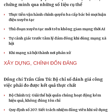
Du lịch biển Việt Nam: Muốn bứt phá phải vượt
khỏi lợi thế tự nhiên
Vì một phút buông thả sau hơi men, tôi bàng hoàng
phát hiện mắc bệnh tình dục
Ranh giới mong manh giữa hài hước và phản cảm
“Đô thị xanh - từ yêu cầu thích ứng đến động lực phát
triển”
Lời ru còn mãi trên đảo Lý Sơn
NHẬN DIỆN SỰ THẬT