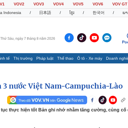
V1
VOV2
VOV3
VOV4
VOV5
VOV6
VOV GT
a Indonesia
/
日本語
/
ខ្មែរ
/
한국어
/
ພາ
Thứ Sáu, ngày 7 tháng 8 năm 2026
Po
inh tế
Thị trường
Pháp luật
Thể thao
Ô tô - Xe máy
Doanh nghi
Thế giới
Multimedia
K
Quan sát
Video
B
n 3 nước Việt Nam-Campuchia-Lào
Cuộc sống đó đây
Ảnh
K
Hồ sơ
E-Magazine
Infographic
ếp tục thực hiện tốt Bản ghi nhớ nhằm tăng cường, củng cố
Thể thao
Ô tô - Xe máy
D
Bóng đá
Ô tô
T