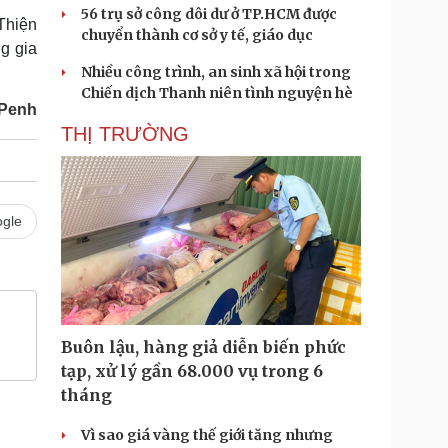
56 trụ sở công dôi dư ở TP.HCM được
Thiện
chuyển thành cơ sở y tế, giáo dục
g gia
Nhiều công trình, an sinh xã hội trong
Chiến dịch Thanh niên tình nguyện hè
Penh
THỊ TRƯỜNG
gle
Buôn lậu, hàng giả diễn biến phức
tạp, xử lý gần 68.000 vụ trong 6
tháng
Vì sao giá vàng thế giới tăng nhưng