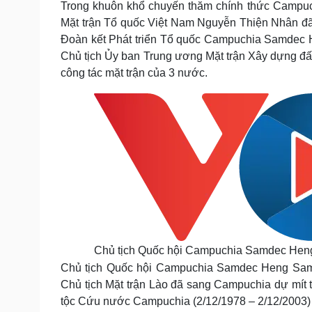
Trong khuôn khổ chuyến thăm chính thức Campuch
Tin nóng
Việt Nam
Mặt trận Tổ quốc Việt Nam Nguyễn Thiện Nhân đã 
Tư vấn luật
Phân tích
Đoàn kết Phát triển Tổ quốc Campuchia Samdec
Chủ tịch Ủy ban Trung ương Mặt trận Xây dựng đ
công tác mặt trận của 3 nước.
Sức khỏe
Đời sống
Dinh dưỡng - món ngon
Nhà đẹp
Cây thuốc
Blog
Sản phụ khoa
Tình yêu - Gia đình
Nhi khoa
Nam khoa
Làm đẹp - giảm cân
Phòng mạch online
Ăn sạch sống khỏe
Cải chính
Chủ tịch Quốc hội Campuchia Samdec Heng 
Chủ tịch Quốc hội Campuchia Samdec Heng Samri
Chủ tịch Mặt trận Lào đã sang Campuchia dự mít t
tộc Cứu nước Campuchia (2/12/1978 – 2/12/2003) v