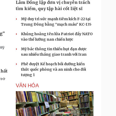
Lâm Đồng lập đơn vị chuyên trách
tìm kiếm, quy tập hài cốt liệt sĩ
Mỹ duy trì sức mạnh tiêm kích F-22 tại
Trung Đông bằng “mạch máu” KC-135
ng”
Khủng hoảng tên lửa Patriot đẩy NATO
vào thế lưỡng nan chiến lược
 Mỹ
Mỹ bác thông tin thiếu hụt đạn dược
sau nhiều tháng giao tranh với Iran
Phê duyệt Kế hoạch bồi dưỡng kiến
thức quốc phòng và an ninh cho đối
nhất
tượng 1
trở
VĂN HÓA