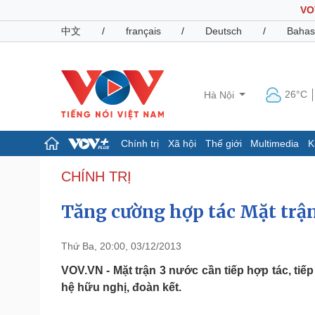
VO
中文
/
français
/
Deutsch
/
Bahas
26°C
Hà Nội
Chính trị
Xã hội
Thế giới
Multimedia
K
Chính trị
Xã hội
CHÍNH TRỊ
Đảng
Tin 24h
Tăng cường hợp tác Mặt trậ
Tổ chức nhân sự
Dự báo thời tiết
Quốc hội
Giáo dục
Nhận diện sự thật
Dấu ấn VOV
Thứ Ba, 20:00, 03/12/2013
Việc làm
Biển đảo
VOV.VN - Mặt trận 3 nước cần tiếp hợp tác, ti
hệ hữu nghị, đoàn kết.
Pháp luật
Quân sự - Quốc phòng
Vụ án
Vũ khí