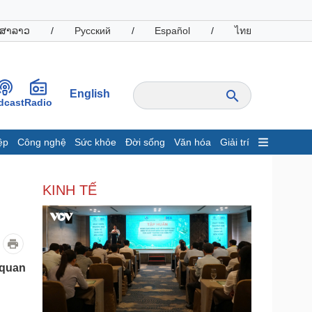
ສາລາວ
/
Русский
/
Español
/
ไทย
English
dcast
Radio
ệp
Công nghệ
Sức khỏe
Đời sống
Văn hóa
Giải trí
inh tế
Thị trường
KINH TẾ
ất động sản
Giá vàng
hởi nghiệp
Tiêu dùng
Tỷ giá
Chứng khoán
Giá cà phê
 quan
oanh nghiệp
Công nghệ
hông tin doanh nghiệp
Sành điệu