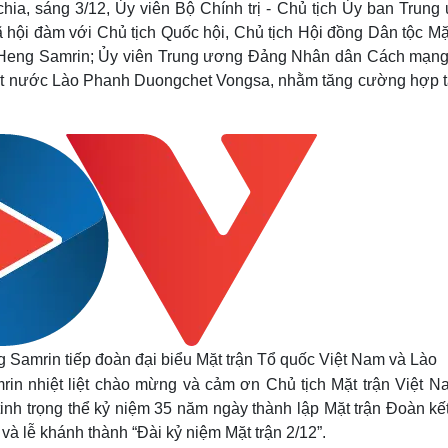
ia, sáng 3/12, Ủy viên Bộ Chính trị - Chủ tịch Ủy ban Trung
Lịch thi đấu bóng đá
Xe máy
hội đàm với Chủ tịch Quốc hội, Chủ tịch Hội đồng Dân tộc Mặt
Thế giới thể thao
Tư vấn
eSports
V
 Heng Samrin; Ủy viên Trung ương Đảng Nhân dân Cách mạng
Hậu trường
ất nước Lào Phanh Duongchet Vongsa, nhằm tăng cường hợp t
Văn hóa
Giải trí
D
Sân khấu - Điện ảnh
Nghệ sĩ
Văn học
Thời trang
Âm nhạc
Sao Việt
c
Di sản
Samrin tiếp đoàn đại biểu Mặt trận Tổ quốc Việt Nam và Lào
n nhiệt liệt chào mừng và cảm ơn Chủ tịch Mặt trận Việt N
inh trọng thể kỷ niệm 35 năm ngày thành lập Mặt trận Đoàn kế
à lễ khánh thành “Đài kỷ niệm Mặt trận 2/12”.