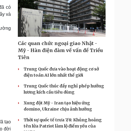
đã có
đây và
cường
Các quan chức ngoại giao Nhật -
Mỹ - Hàn điện đàm về vấn đề Triều
Tiên
Trung Quốc đưa vào hoạt động cơ sở
điện toán AI lớn nhất thế giới
Trung Quốc thúc đẩy nghỉ phép hưởng
lương kích cầu tiêu dùng
Xung đột Mỹ - Iran tạo hiệu ứng
domino, Ukraine chịu ảnh hưởng
Thời sự quốc tế trưa 7/8: Khủng hoảng
đã tạo
tên lửa Patriot làm lộ điểm yếu của
ao đời