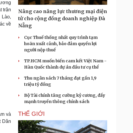
 ương
Doanh nghiệp 24h
Tin Công nghệ
 trận
Doanh nhân
Trải nghiệm
Nâng cao năng lực thương mại điện
ì cộng đồng
Chuyển đổi số
 Lào,
tử cho cộng đồng doanh nghiệp Đà
ác về
Nẵng
u lịch
Podcast
Cục Thuế thống nhất quy trình tạm
Tư vấn
Câu chuyện thời sự
hoãn xuất cảnh, bảo đảm quyền lợi
Săn Tour
Đọc truyện đêm khuya
người nộp thuế
heck-in
Cửa sổ tình yêu
Kể chuyện cho bé
TP.HCM muốn biến cam kết Việt Nam -
Hạt giống tâm hồn
Hàn Quốc thành dự án đầu tư cụ thể
Thu ngân sách 7 tháng đạt gần 1,9
triệu tỷ đồng
Bộ Tài chính tăng cường kỷ cương, đẩy
mạnh truyền thông chính sách
THẾ GIỚI
am và
t Dân