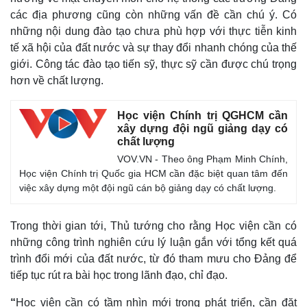
các địa phương cũng còn những vấn đề cần chú ý. Có
những nội dung đào tạo chưa phù hợp với thực tiễn kinh
tế xã hội của đất nước và sự thay đổi nhanh chóng của thế
giới. Công tác đào tạo tiến sỹ, thực sỹ cần được chú trọng
hơn về chất lượng.
Pháp luật
Quân sự - Quốc phòng
Vụ án
Vũ khí
Học viện Chính trị QGHCM cần
Tin nóng
Việt Nam
xây dựng đội ngũ giảng dạy có
Tư vấn luật
Phân tích
chất lượng
VOV.VN - Theo ông Phạm Minh Chính,
Học viện Chính trị Quốc gia HCM cần đặc biệt quan tâm đến
việc xây dựng một đội ngũ cán bộ giảng dạy có chất lượng.
Trong thời gian tới, Thủ tướng cho rằng Học viện cần có
những công trình nghiên cứu lý luận gắn với tổng kết quá
trình đổi mới của đất nước, từ đó tham mưu cho Đảng để
tiếp tục rút ra bài học trong lãnh đạo, chỉ đạo.
“
Học viện cần có tầm nhìn mới trong phát triển, cần đặt