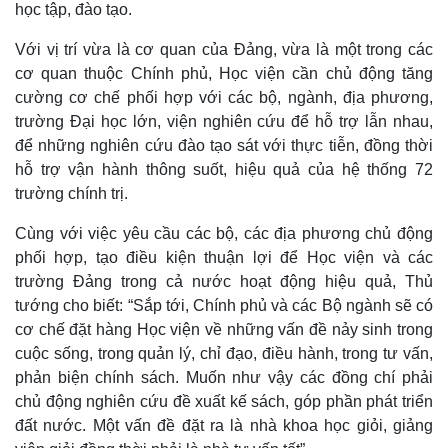
học tập, đào tạo.
Với vị trí vừa là cơ quan của Đảng, vừa là một trong các
cơ quan thuộc Chính phủ, Học viện cần chủ động tăng
cường cơ chế phối hợp với các bộ, ngành, địa phương,
trường Đại học lớn, viện nghiên cứu để hỗ trợ lẫn nhau,
để những nghiên cứu đào tạo sát với thực tiễn, đồng thời
hỗ trợ vận hành thông suốt, hiệu quả của hệ thống 72
trường chính trị.
Cùng với việc yêu cầu các bộ, các địa phương chủ động
phối hợp, tạo điều kiện thuận lợi để Học viện và các
trường Đảng trong cả nước hoạt động hiệu quả, Thủ
tướng cho biết: “Sắp tới, Chính phủ và các Bộ ngành sẽ có
cơ chế đặt hàng Học viện về những vấn đề nảy sinh trong
cuộc sống, trong quản lý, chỉ đạo, điều hành, trong tư vấn,
Doanh nghiệp
Công nghệ
phản biện chính sách. Muốn như vậy các đồng chí phải
Thông tin doanh nghiệp
Sành điệu
chủ động nghiên cứu đề xuất kế sách, góp phần phát triển
Doanh nghiệp 24h
Tin Công nghệ
Doanh nhân
Trải nghiệm
đất nước. Một vấn đề đặt ra là nhà khoa học giỏi, giảng
Vì cộng đồng
Chuyển đổi số