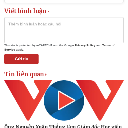
Viết bình luận
This site is protected by reCAPTCHA and the Google
Privacy Policy
and
Terms of
Service
apply.
Gửi tin
Văn hóa
Giải trí
Sân khấu - Điện ảnh
Nghệ sĩ
Tin liên quan
Văn học
Thời trang
Âm nhạc
Sao Việt
Di sản
Ông Nguyễn Xuân Thắng làm Giám đốc Học viện