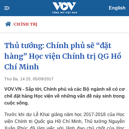
English
CHÍNH TRỊ
/
Thủ tướng: Chính phủ sẽ “đặt
hàng” Học viện Chính trị QG Hồ
Chính trị
Xã hội
Đảng
Tin 24h
Chí Minh
Tổ chức nhân sự
Dự báo thời tiết
Quốc hội
Giáo dục
Thứ Ba, 14:25, 05/09/2017
Nhận diện sự thật
Dấu ấn VOV
Việc làm
VOV.VN - Sắp tới, Chính phủ và các Bộ ngành sẽ có cơ
Biển đảo
chế đặt hàng Học viện về những vấn đề nảy sinh trong
cuộc sống.
Trước khi dự Lễ Khai giảng năm học 2017-2018 của Học
viện Chính trị Quốc gia Hồ Chí Minh, Thủ tướng Nguyễn
Xuân Phúc đã làm việc với lãnh đạo chủ chốt của Học