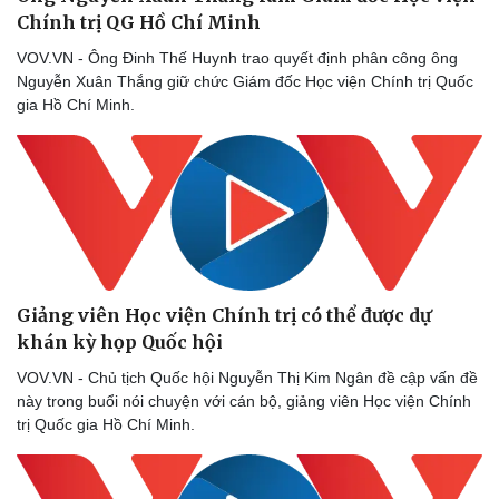
Chính trị QG Hồ Chí Minh
VOV.VN - Ông Đinh Thế Huynh trao quyết định phân công ông
Nguyễn Xuân Thắng giữ chức Giám đốc Học viện Chính trị Quốc
gia Hồ Chí Minh.
Giảng viên Học viện Chính trị có thể được dự
khán kỳ họp Quốc hội
Du lịch
Podcast
VOV.VN - Chủ tịch Quốc hội Nguyễn Thị Kim Ngân đề cập vấn đề
Tư vấn
Câu chuyện thời sự
này trong buổi nói chuyện với cán bộ, giảng viên Học viện Chính
Săn Tour
Đọc truyện đêm khuya
trị Quốc gia Hồ Chí Minh.
check-in
Cửa sổ tình yêu
Kể chuyện cho bé
Hạt giống tâm hồn