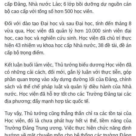
Kinh tế
Thị trường
cấp Đảng, Nhà nước Lào; 6 lớp bồi dưỡng dự nguồn cán
Bất động sản
Giá vàng
bộ cao cấp với tổng số hơn 500 học viên.
Khởi nghiệp
Tiêu dùng
Tỷ giá
Đối với đào tạo Đại học và sau Đại học, tính đến tháng 8
Chứng khoán
vừa qua, Học viện đã quản lý hơn 10.000 sinh viên đại
Giá cà phê
học, cao học và nghiên cứu sinh. Học viện đã chủ trì thực
hiện 43 nhiệm vụ khoa học cấp Nhà nước, 38 đề tài, đề án
cấp bộ trọng điểm.
Kết luận buổi làm việc, Thủ tướng biểu dương Học viện đã
có những cải cách, đổi mới, gắn lý luận với thực tiễn, góp
phần quan trọng vào xây dựng đường lối của Đảng, chính
sách và thể chế pháp luật và quản lý điều hành của Nhà
nước. Học viện đã hỗ trợ tốt cho các Trường Đảng tại các
địa phương; đẩy mạnh hợp tác quốc tế.
Tuy vậy, Thủ tướng cũng thẳng thắn chỉ ra các tồn tại của
Học viện, đó là chưa phát huy hết vị thế, tiềm năng của
Trường Đảng Trung ương. Việc thực hiện chức năng định
hướng về mặt chuyên môn cho hệ thống các trường Đảng