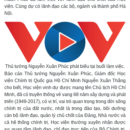
viện. Cùng dự có lãnh đạo các bộ, ngành và thành phố Hà
Nội.
Thủ tướng Nguyễn Xuân Phúc phát biểu tại buổi làm việc.
Báo cáo Thủ tướng Nguyễn Xuân Phúc, Giám đốc Học
viện Chính trị Quốc gia Hồ Chí Minh Nguyễn Xuân Thắng
cho biết, Học viện vinh dự được mang tên Chủ tịch Hồ Chí
Minh, đã có truyền thống vẻ vang 68 năm xây dựng và phát
Thế giới
Multimedia
triển (1949-2017), có vị trí, vai trò quan trọng trong đời sống
Quan sát
Video
chính trị của đất nước, nhất là trong đào tạo, bồi dưỡng
Cuộc sống đó đây
Ảnh
cán bộ lãnh đạo, quản lý chủ chốt của Đảng, Nhà nước và
Hồ sơ
E-Magazine
cả hệ thống chính trị. Học viện thường xuyên nhận được
Infographic
sự quan tâm lãnh đạo, chỉ đạo trực tiếp của Bộ Chính trị,