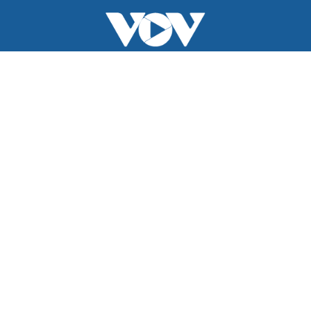
BÁO ĐIỆN TỬ TIẾNG NÓI VIỆT NAM
Trụ sở: 37 Bà Triệu, phường Cửa Nam, Hà Nội
Điện thoại: 84-24-22105148, 84-24-39785691
Thư điện tử: baodientuvov@vov.vn
Liên hệ quảng cáo, phát hành: quangcao@vovnews.vn
Báo giá quảng cáo
Báo in
xuất bản thứ Năm hàng tuần
Tổng Biên tập: NGÔ THIỆU PHONG
Phó Tổng Biên tập: Phạm Công Hân, Đặng Thị Khanh, Giang
Trung Sơn, Nguyễn Tuyết Yến
Cơ quan chủ quản: ĐÀI TIẾNG NÓI VIỆT NAM