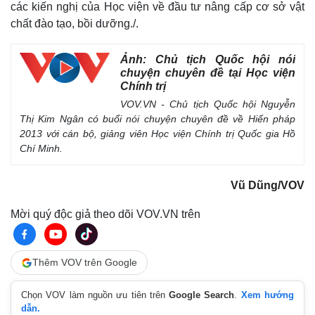
các kiến nghị của Học viện về đầu tư nâng cấp cơ sở vật
Sức khỏe
Đời sống
chất đào tạo, bồi dưỡng./.
Dinh dưỡng - món ngon
Nhà đẹp
Cây thuốc
Blog
Ảnh: Chủ tịch Quốc hội nói
Sản phụ khoa
Tình yêu - Gia đình
chuyện chuyên đề tại Học viện
Nhi khoa
Chính trị
Nam khoa
VOV.VN - Chủ tịch Quốc hội Nguyễn
Làm đẹp - giảm cân
Thị Kim Ngân có buổi nói chuyện chuyên đề về Hiến pháp
Phòng mạch online
2013 với cán bộ, giảng viên Học viện Chính trị Quốc gia Hồ
Ăn sạch sống khỏe
Chí Minh.
Vũ Dũng/VOV
Mời quý độc giả theo dõi VOV.VN trên
Thêm VOV trên Google
Chọn VOV làm nguồn ưu tiên trên
Google Search
.
Xem hướng
dẫn.