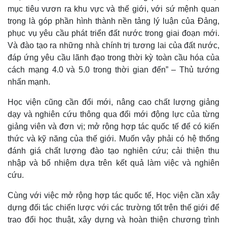
mục tiêu vươn ra khu vực và thế giới, với sứ mệnh quan
trọng là góp phần hình thành nền tảng lý luận của Đảng,
phục vụ yêu cầu phát triển đất nước trong giai đoạn mới.
Và đào tạo ra những nhà chính trị tương lai của đất nước,
đáp ứng yêu cầu lãnh đạo trong thời kỳ toàn cầu hóa của
cách mạng 4.0 và 5.0 trong thời gian đến” – Thủ tướng
nhấn mạnh.
Học viện cũng cần đổi mới, nâng cao chất lượng giảng
Thể thao
Ô tô - Xe máy
dạy và nghiên cứu thông qua đổi mới động lực của từng
giảng viên và đơn vị; mở rộng hợp tác quốc tế để có kiến
Bóng đá
Ô tô
Lịch thi đấu bóng đá
Xe máy
thức và kỹ năng của thế giới. Muốn vậy phải có hệ thống
Thế giới thể thao
Tư vấn
đánh giá chất lượng đào tạo nghiên cứu; cải thiện thu
eSports
nhập và bổ nhiệm dựa trên kết quả làm việc và nghiên
Hậu trường
cứu.
Cùng với việc mở rộng hợp tác quốc tế, Học viện cần xây
dựng đối tác chiến lược với các trường tốt trên thế giới để
trao đổi học thuật, xây dựng và hoàn thiện chương trình