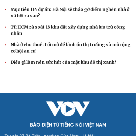
Mục tiêu 114 dự án: Hà Nội sẽ tháo gỡ điểm nghẽn nhà ở
xã hội ra sao?
TP.HCM rà soát 16 khu đất xây dựng nhà lưu trú công
nhân
Nhà ở cho thuê: Lối mở để bình ổn thị trường và mở rộng
cơ hội an cư
Điều gì làm nên sức hút của một khu đô thị xanh?
BÁO ĐIỆN TỬ TIẾNG NÓI VIỆT NAM
Trụ sở: 37 Bà Triệu, phường Cửa Nam, Hà Nội