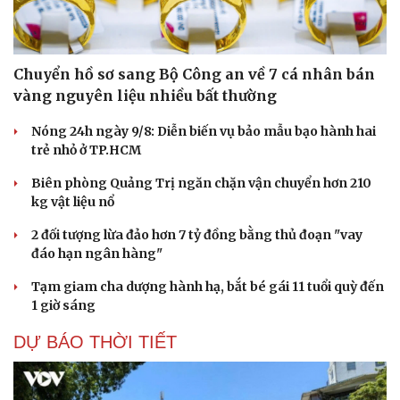
Chuyển hồ sơ sang Bộ Công an về 7 cá nhân bán
vàng nguyên liệu nhiều bất thường
Nóng 24h ngày 9/8: Diễn biến vụ bảo mẫu bạo hành hai
trẻ nhỏ ở TP.HCM
Biên phòng Quảng Trị ngăn chặn vận chuyển hơn 210
kg vật liệu nổ
2 đối tượng lừa đảo hơn 7 tỷ đồng bằng thủ đoạn "vay
đáo hạn ngân hàng"
Tạm giam cha dượng hành hạ, bắt bé gái 11 tuổi quỳ đến
Du lịch
Podcast
1 giờ sáng
Tư vấn
Câu chuyện thời sự
DỰ BÁO THỜI TIẾT
Săn Tour
Đọc truyện đêm khuya
check-in
Cửa sổ tình yêu
Kể chuyện cho bé
Hạt giống tâm hồn