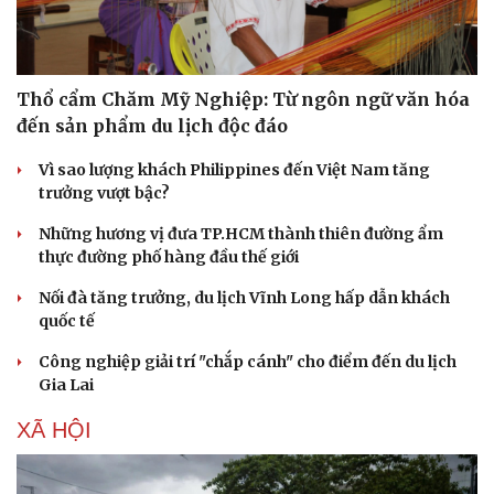
Thổ cẩm Chăm Mỹ Nghiệp: Từ ngôn ngữ văn hóa
đến sản phẩm du lịch độc đáo
Vì sao lượng khách Philippines đến Việt Nam tăng
trưởng vượt bậc?
Những hương vị đưa TP.HCM thành thiên đường ẩm
thực đường phố hàng đầu thế giới
Sức khỏe
Đời sống
Nối đà tăng trưởng, du lịch Vĩnh Long hấp dẫn khách
Dinh dưỡng - món ngon
Nhà đẹp
quốc tế
Cây thuốc
Blog
Sản phụ khoa
Tình yêu - Gia đình
Công nghiệp giải trí "chắp cánh" cho điểm đến du lịch
Nhi khoa
Gia Lai
Nam khoa
Làm đẹp - giảm cân
XÃ HỘI
Phòng mạch online
Ăn sạch sống khỏe