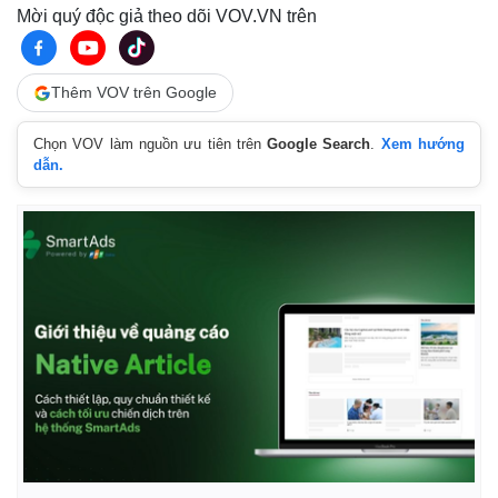
Thế giới
Multimedia
Mời quý độc giả theo dõi VOV.VN trên
Quan sát
Video
Cuộc sống đó đây
Ảnh
Hồ sơ
E-Magazine
Thêm VOV trên Google
Infographic
Chọn VOV làm nguồn ưu tiên trên
Google Search
.
Xem hướng
dẫn.