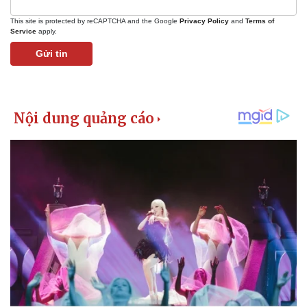
This site is protected by reCAPTCHA and the Google
Privacy Policy
and
Terms of
Service
apply.
Gửi tin
Kinh tế
Thị trường
Bất động sản
Giá vàng
Khởi nghiệp
Tiêu dùng
Tỷ giá
Chứng khoán
Giá cà phê