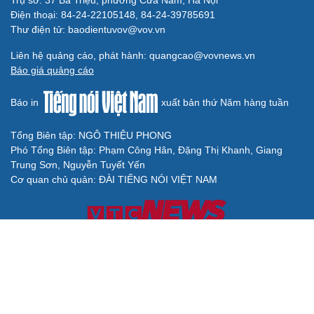
Điện thoại: 84-24-22105148, 84-24-39785691
Thư điện tử: baodientuvov@vov.vn
Liên hệ quảng cáo, phát hành: quangcao@vovnews.vn
Báo giá quảng cáo
Báo in
xuất bản thứ Năm hàng tuần
Tổng Biên tập: NGÔ THIỆU PHONG
Phó Tổng Biên tập: Phạm Công Hân, Đặng Thị Khanh, Giang
Trung Sơn, Nguyễn Tuyết Yến
Cơ quan chủ quản: ĐÀI TIẾNG NÓI VIỆT NAM
Không được sao chép lại bất kỳ thông tin nào từ website này khi