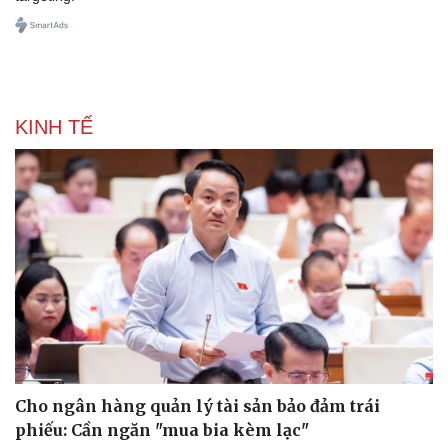
Doanh nghiệp
Công nghệ
Thông tin doanh nghiệp
Sành điệu
Doanh nghiệp 24h
Tin Công nghệ
Doanh nhân
Trải nghiệm
Vì cộng đồng
Chuyển đổi số
KINH TẾ
Cho ngân hàng quản lý tài sản bảo đảm trái
phiếu: Cần ngăn "mua bia kèm lạc"