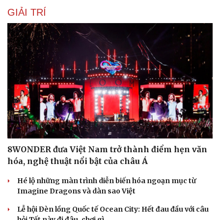
GIẢI TRÍ
8WONDER đưa Việt Nam trở thành điểm hẹn văn
hóa, nghệ thuật nổi bật của châu Á
Hé lộ những màn trình diễn biến hóa ngoạn mục từ
Imagine Dragons và dàn sao Việt
Lễ hội Đèn lồng Quốc tế Ocean City: Hết đau đầu với câu
hỏi Tết này đi đâu, chơi gì