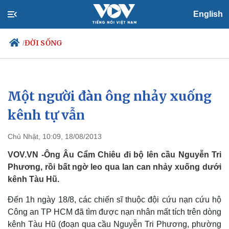
English
ĐỜI SỐNG
/
Một người đàn ông nhảy xuống
Chính trị
Xã hội
Đảng
Tin 24h
kênh tự vẫn
Tổ chức nhân sự
Dự báo thời tiết
Quốc hội
Giáo dục
Chủ Nhật, 10:09, 18/08/2013
Nhận diện sự thật
Dấu ấn VOV
Việc làm
VOV.VN -Ông Âu Cẩm Chiêu đi bộ lên cầu Nguyễn Tri
Biển đảo
Phương, rồi bất ngờ leo qua lan can nhảy xuống dưới
kênh Tàu Hũ.
Đến 1h ngày 18/8, các chiến sĩ thuộc đội cứu nạn cứu hộ
Công an TP HCM đã tìm được nạn nhân mất tích trên dòng
kênh Tàu Hũ (đoạn qua cầu Nguyễn Tri Phương, phường