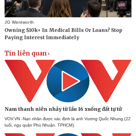
Tin liên quan
Thể thao
Ô tô - Xe máy
Bóng đá
Ô tô
Lịch thi đấu bóng đá
Xe máy
Thế giới thể thao
Tư vấn
eSports
Hậu trường
Nam thanh niên nhảy từ lầu 16 xuống đất tự tử
VOV.VN -Nạn nhân được xác định là anh Vương Quốc Nhung (22
tuổi, ngụ quận Phú Nhuận. TPHCM).