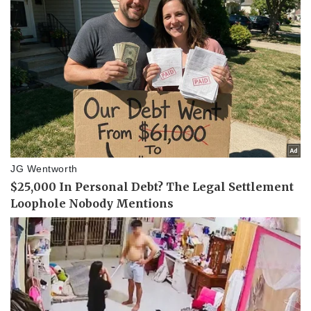
Pháp luật
Quân sự - Quốc phòng
Vụ án
Vũ khí
Tin nóng
Việt Nam
Tư vấn luật
Phân tích