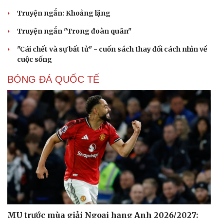
Truyện ngắn: Khoảng lặng
Truyện ngắn "Trong đoàn quân"
"Cái chết và sự bất tử" - cuốn sách thay đổi cách nhìn về
Văn hóa
Giải trí
cuộc sống
Sân khấu - Điện ảnh
Nghệ sĩ
Văn học
Thời trang
BÓNG ĐÁ QUỐC TẾ
Âm nhạc
Sao Việt
Di sản
MU trước mùa giải Ngoại hạng Anh 2026/2027: