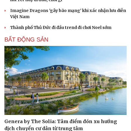
Imagine Dragons 'gây bão mạng' khi xác nhận lưu diễn
Việt Nam
Thành phố Thủ Đức đi đầu trend đi chơi Noel sớm
Cải chính
BẤT ĐỘNG SẢN
Genera by The Solia: Tâm điểm đón xu hướng
dịch chuyển cư dân từ trung tâm