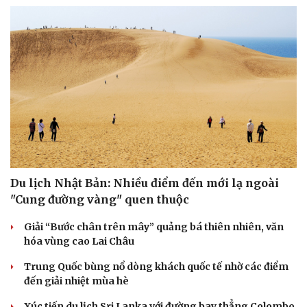
Du lịch Nhật Bản: Nhiều điểm đến mới lạ ngoài
Văn hóa
Giải trí
"Cung đường vàng" quen thuộc
Sân khấu - Điện ảnh
Nghệ sĩ
Văn học
Thời trang
Giải “Bước chân trên mây” quảng bá thiên nhiên, văn
Âm nhạc
Sao Việt
hóa vùng cao Lai Châu
Di sản
Trung Quốc bùng nổ dòng khách quốc tế nhờ các điểm
đến giải nhiệt mùa hè
Xúc tiến du lịch Sri Lanka với đường bay thẳng Colombo