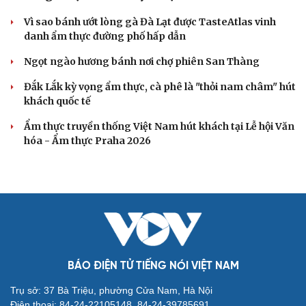
Vì sao bánh ướt lòng gà Đà Lạt được TasteAtlas vinh
danh ẩm thực đường phố hấp dẫn
Ngọt ngào hương bánh nơi chợ phiên San Thàng
Đắk Lắk kỳ vọng ẩm thực, cà phê là "thỏi nam châm" hút
khách quốc tế
Ẩm thực truyền thống Việt Nam hút khách tại Lễ hội Văn
hóa - Ẩm thực Praha 2026
BÁO ĐIỆN TỬ TIẾNG NÓI VIỆT NAM
Trụ sở: 37 Bà Triệu, phường Cửa Nam, Hà Nội
Điện thoại: 84-24-22105148, 84-24-39785691