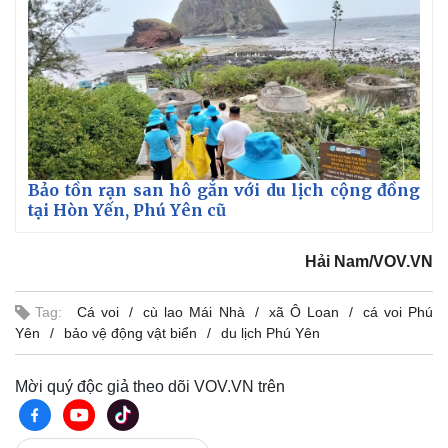
Bảo tồn rạn san hô gắn với du lịch cộng đồng
tại Hòn Yến, Phú Yên cũ
Hải Nam/VOV.VN
Tag:
Cá voi
cù lao Mái Nhà
xã Ô Loan
cá voi Phú
Yên
bảo vệ động vật biển
du lịch Phú Yên
Mời quý độc giả theo dõi VOV.VN trên
Kinh tế
Thị trường
Bất động sản
Giá vàng