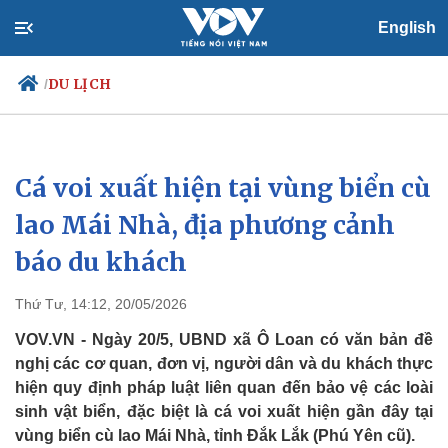
English
DU LỊCH
/
Cá voi xuất hiện tại vùng biển cù
Chính trị
Xã hội
Đảng
Tin 24h
lao Mái Nhà, địa phương cảnh
Tổ chức nhân sự
Dự báo thời tiết
báo du khách
Quốc hội
Giáo dục
Nhận diện sự thật
Dấu ấn VOV
Việc làm
Thứ Tư, 14:12, 20/05/2026
Biển đảo
VOV.VN - Ngày 20/5, UBND xã Ô Loan có văn bản đề
nghị các cơ quan, đơn vị, người dân và du khách thực
hiện quy định pháp luật liên quan đến bảo vệ các loài
sinh vật biển, đặc biệt là cá voi xuất hiện gần đây tại
vùng biển cù lao Mái Nhà, tỉnh Đắk Lắk (Phú Yên cũ).