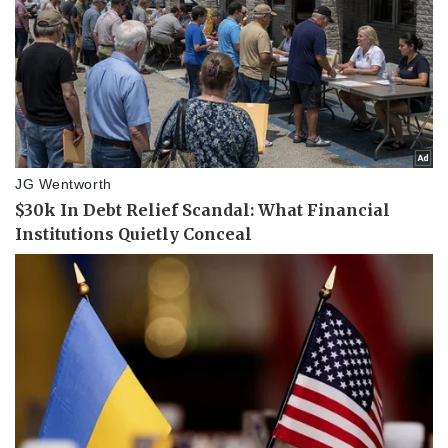
Thể thao
Ô tô - Xe máy
Bóng đá
Ô tô
Lịch thi đấu bóng đá
Xe máy
Thế giới thể thao
Tư vấn
eSports
Hậu trường