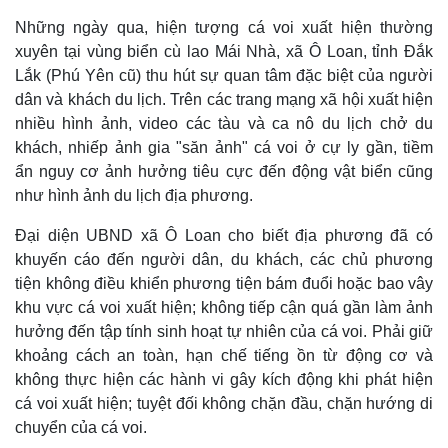
Những ngày qua, hiện tượng cá voi xuất hiện thường
xuyên tại vùng biển cù lao Mái Nhà, xã Ô Loan, tỉnh Đắk
Lắk (Phú Yên cũ) thu hút sự quan tâm đặc biệt của người
dân và khách du lịch. Trên các trang mạng xã hội xuất hiện
nhiều hình ảnh, video các tàu và ca nô du lịch chở du
khách, nhiếp ảnh gia "săn ảnh" cá voi ở cự ly gần, tiềm
ẩn nguy cơ ảnh hưởng tiêu cực đến động vật biển cũng
như hình ảnh du lịch địa phương.
Đại diện UBND xã Ô Loan cho biết địa phương đã có
khuyến cáo đến người dân, du khách, các chủ phương
tiện không điều khiển phương tiện bám đuổi hoặc bao vây
khu vực cá voi xuất hiện; không tiếp cận quá gần làm ảnh
hưởng đến tập tính sinh hoạt tự nhiên của cá voi. Phải giữ
khoảng cách an toàn, hạn chế tiếng ồn từ động cơ và
không thực hiện các hành vi gây kích động khi phát hiện
cá voi xuất hiện; tuyệt đối không chặn đầu, chặn hướng di
chuyển của cá voi.