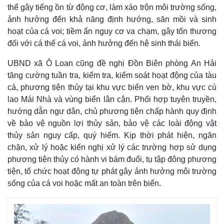
thể gây tiếng ồn từ động cơ, làm xáo trộn môi trường sống,
ảnh hưởng đến khả năng định hướng, săn mồi và sinh
hoạt của cá voi; tiềm ẩn nguy cơ va chạm, gây tổn thương
đối với cá thể cá voi, ảnh hưởng đến hệ sinh thái biển.
UBND xã Ô Loan cũng đề nghị Đồn Biên phòng An Hải
tăng cường tuần tra, kiểm tra, kiểm soát hoạt động của tàu
cá, phương tiện thủy tại khu vực biển ven bờ, khu vực cù
lao Mái Nhà và vùng biển lân cận. Phối hợp tuyên truyền,
hướng dẫn ngư dân, chủ phương tiện chấp hành quy định
về bảo vệ nguồn lợi thủy sản, bảo vệ các loài động vật
thủy sản nguy cấp, quý hiếm. Kịp thời phát hiện, ngăn
chặn, xử lý hoặc kiến nghị xử lý các trường hợp sử dụng
phương tiện thủy có hành vi bám đuổi, tụ tập đông phương
tiện, tổ chức hoạt động tự phát gây ảnh hưởng môi trường
sống của cá voi hoặc mất an toàn trên biển.