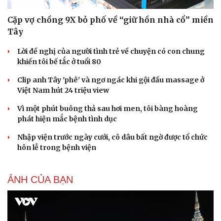
Cặp vợ chồng 9X bỏ phố về “giữ hồn nhà cổ” miền
Tây
Lời đề nghị của người tình trẻ về chuyện có con chung
khiến tôi bế tắc ở tuổi 80
Du lịch
Podcast
Clip anh Tây 'phê' và ngơ ngác khi gội đầu massage ở
Tư vấn
Câu chuyện thời sự
Việt Nam hút 24 triệu view
Săn Tour
Đọc truyện đêm khuya
check-in
Cửa sổ tình yêu
Vì một phút buông thả sau hơi men, tôi bàng hoàng
Kể chuyện cho bé
phát hiện mắc bệnh tình dục
Hạt giống tâm hồn
Nhập viện trước ngày cưới, cô dâu bất ngờ được tổ chức
hôn lễ trong bệnh viện
ẢNH CỦA BẠN