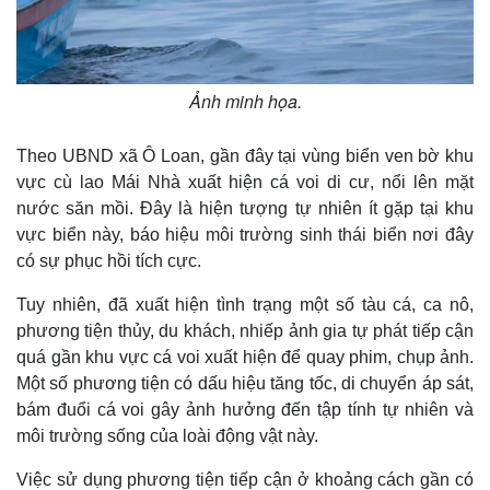
Ảnh minh họa.
Thế giới
Multimedia
Quan sát
Video
Cuộc sống đó đây
Ảnh
Theo UBND xã Ô Loan, gần đây tại vùng biển ven bờ khu
Hồ sơ
E-Magazine
vực cù lao Mái Nhà xuất hiện cá voi di cư, nổi lên mặt
Infographic
nước săn mồi. Đây là hiện tượng tự nhiên ít gặp tại khu
vực biển này, báo hiệu môi trường sinh thái biển nơi đây
có sự phục hồi tích cực.
Tuy nhiên, đã xuất hiện tình trạng một số tàu cá, ca nô,
phương tiện thủy, du khách, nhiếp ảnh gia tự phát tiếp cận
quá gần khu vực cá voi xuất hiện để quay phim, chụp ảnh.
Một số phương tiện có dấu hiệu tăng tốc, di chuyển áp sát,
bám đuổi cá voi gây ảnh hưởng đến tập tính tự nhiên và
môi trường sống của loài động vật này.
Việc sử dụng phương tiện tiếp cận ở khoảng cách gần có