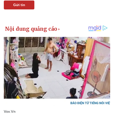
Gửi tin
Pháp luật
Quân sự - Quốc phòng
Vụ án
Vũ khí
Tin nóng
Việt Nam
Tư vấn luật
Phân tích