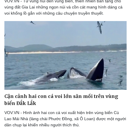
VOV.VN - Từ vùng núi đến vùng biển, thiên nhiên ban tặng cho
Doanh nghiệp
Công nghệ
vùng đất Gia Lai những ngọn núi và cồn cát mang hình dáng cá
Thông tin doanh nghiệp
Sành điệu
voi khổng lồ gắn với những câu chuyện truyền thuyết.
Doanh nghiệp 24h
Tin Công nghệ
Doanh nhân
Trải nghiệm
Vì cộng đồng
Chuyển đổi số
Cận cảnh hai con cá voi lớn săn mồi trên vùng
biển Đắk Lắk
VOV.VN - Hình ảnh hai con cá voi xuất hiện trên vùng biển Cù
Lao Mái Nhà (làng chài Phước Đồng, xã Ô Loan) được một người
dân chụp lại khiến nhiều người thích thú.