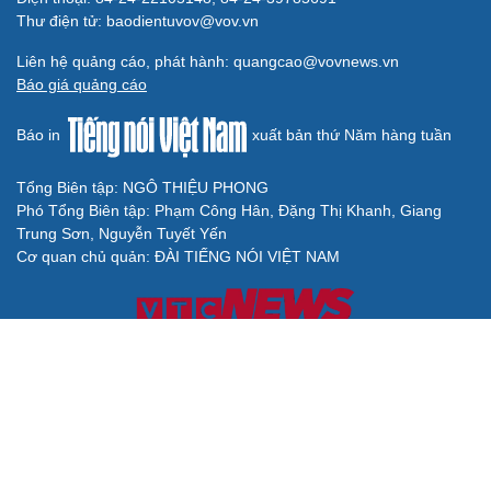
Thư điện tử: baodientuvov@vov.vn
Liên hệ quảng cáo, phát hành: quangcao@vovnews.vn
Báo giá quảng cáo
Báo in
xuất bản thứ Năm hàng tuần
Tổng Biên tập: NGÔ THIỆU PHONG
Phó Tổng Biên tập: Phạm Công Hân, Đặng Thị Khanh, Giang
Trung Sơn, Nguyễn Tuyết Yến
Cơ quan chủ quản: ĐÀI TIẾNG NÓI VIỆT NAM
Không được sao chép lại bất kỳ thông tin nào từ website này khi
chưa có sự đồng ý bằng văn bản của Báo Điện tử Tiếng nói Việt