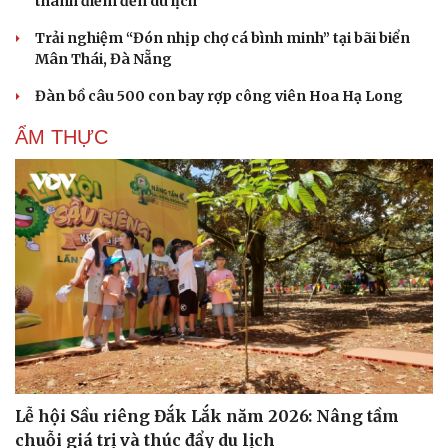
thành điểm đến du lịch
Cải chính
Trải nghiệm “Đón nhịp chợ cá bình minh” tại bãi biển
Mân Thái, Đà Nẵng
Đàn bồ câu 500 con bay rợp công viên Hoa Hạ Long
ẨM THỰC
Lễ hội Sầu riêng Đắk Lắk năm 2026: Nâng tầm
chuỗi giá trị và thúc đẩy du lịch