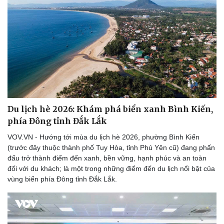
Du lịch hè 2026: Khám phá biển xanh Bình Kiến,
phía Đông tỉnh Đắk Lắk
VOV.VN - Hướng tới mùa du lịch hè 2026, phường Bình Kiến
(trước đây thuộc thành phố Tuy Hòa, tỉnh Phú Yên cũ) đang phấn
đấu trở thành điểm đến xanh, bền vững, hạnh phúc và an toàn
Sức khỏe
Đời sống
đối với du khách; là một trong những điểm đến du lịch nổi bật của
Dinh dưỡng - món ngon
Nhà đẹp
vùng biển phía Đông tỉnh Đắk Lắk.
Cây thuốc
Blog
Sản phụ khoa
Tình yêu - Gia đình
Nhi khoa
Nam khoa