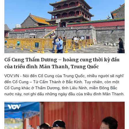
Cố Cung Thẩm Dương – hoàng cung thời kỳ đầu
của triều đình Mãn Thanh, Trung Quốc
VOV.VN - Nói đến Cố Cung của Trung Quốc, nhiều người sẽ nghĩ
đến Cố Cung – Tử Cấm Thành ở Bắc Kinh. Tuy nhiên, còn một
Cố Cung khác ở Thẩm Dương, tỉnh Liêu Ninh, miền Đông Bắc
nước này, nơi ghi dấu những ngày đầu của triều đình Mãn Thanh.
Sức khỏe
Đời sống
Dinh dưỡng - món ngon
Nhà đẹp
Cây thuốc
Blog
Sản phụ khoa
Tình yêu - Gia đình