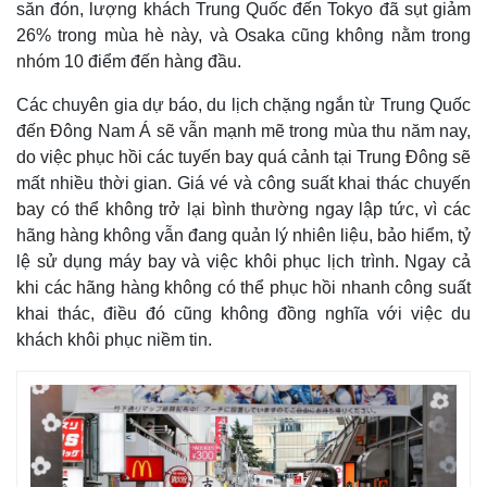
săn đón, lượng khách Trung Quốc đến Tokyo đã sụt giảm
26% trong mùa hè này, và Osaka cũng không nằm trong
nhóm 10 điểm đến hàng đầu.
Các chuyên gia dự báo, du lịch chặng ngắn từ Trung Quốc
đến Đông Nam Á sẽ vẫn mạnh mẽ trong mùa thu năm nay,
Kinh tế
Thị trường
do việc phục hồi các tuyến bay quá cảnh tại Trung Đông sẽ
Bất động sản
Giá vàng
Khởi nghiệp
Tiêu dùng
mất nhiều thời gian. Giá vé và công suất khai thác chuyến
Tỷ giá
bay có thể không trở lại bình thường ngay lập tức, vì các
Chứng khoán
hãng hàng không vẫn đang quản lý nhiên liệu, bảo hiểm, tỷ
Giá cà phê
lệ sử dụng máy bay và việc khôi phục lịch trình. Ngay cả
khi các hãng hàng không có thể phục hồi nhanh công suất
khai thác, điều đó cũng không đồng nghĩa với việc du
khách khôi phục niềm tin.