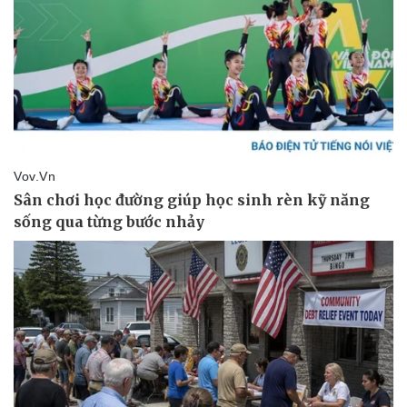
Thể thao
Ô tô - Xe máy
Bóng đá
Ô tô
Lịch thi đấu bóng đá
Xe máy
Thế giới thể thao
Tư vấn
eSports
Hậu trường