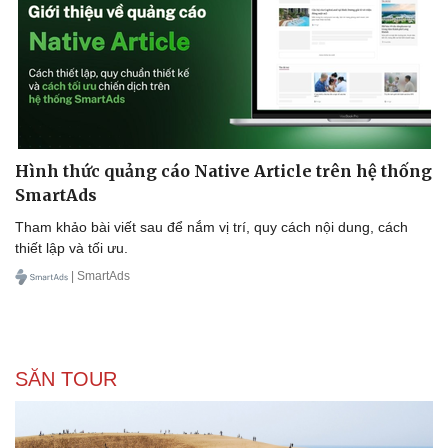
Hình thức quảng cáo Native Article trên hệ thống
SmartAds
Tham khảo bài viết sau để nắm vị trí, quy cách nội dung, cách
thiết lập và tối ưu.
| SmartAds
SĂN TOUR
Văn hóa
Giải trí
Sân khấu - Điện ảnh
Nghệ sĩ
Văn học
Thời trang