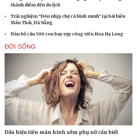
thành điểm đến du lịch
Trải nghiệm “Đón nhịp chợ cá bình minh” tại bãi biển
Mân Thái, Đà Nẵng
Đàn bồ câu 500 con bay rợp công viên Hoa Hạ Long
ĐỜI SỐNG
Du lịch
Podcast
Tư vấn
Câu chuyện thời sự
Săn Tour
Đọc truyện đêm khuya
check-in
Cửa sổ tình yêu
Dấu hiệu tiền mãn kinh sớm phụ nữ cần biết
Kể chuyện cho bé