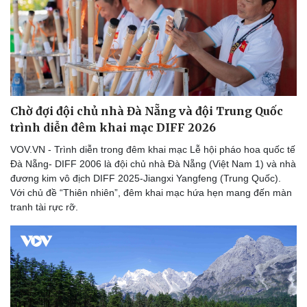
Nhi khoa
Nam khoa
Làm đẹp - giảm cân
Phòng mạch online
Ăn sạch sống khỏe
Chờ đợi đội chủ nhà Đà Nẵng và đội Trung Quốc
trình diễn đêm khai mạc DIFF 2026
VOV.VN - Trình diễn trong đêm khai mạc Lễ hội pháo hoa quốc tế
Đà Nẵng- DIFF 2006 là đội chủ nhà Đà Nẵng (Việt Nam 1) và nhà
đương kim vô địch DIFF 2025-Jiangxi Yangfeng (Trung Quốc).
Với chủ đề “Thiên nhiên”, đêm khai mạc hứa hẹn mang đến màn
tranh tài rực rỡ.