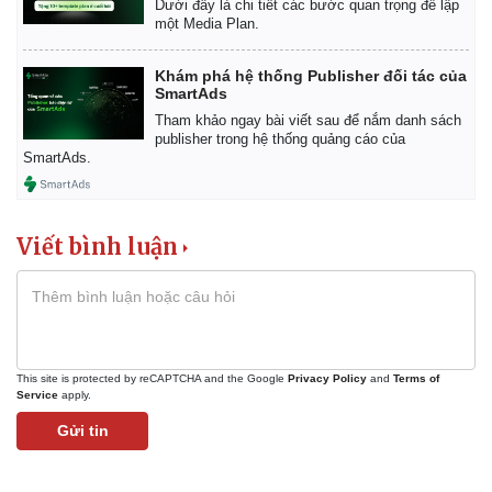
Dưới đây là chi tiết các bước quan trọng để lập
một Media Plan.
Khám phá hệ thống Publisher đối tác của
SmartAds
Pháp luật
Quân sự - Quốc phòng
Tham khảo ngay bài viết sau để nắm danh sách
Vụ án
Vũ khí
publisher trong hệ thống quảng cáo của
Tin nóng
Việt Nam
SmartAds.
Tư vấn luật
Phân tích
Viết bình luận
This site is protected by reCAPTCHA and the Google
Privacy Policy
and
Terms of
Service
apply.
Gửi tin