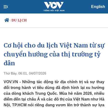
English
DU LỊCH
/
Cơ hội cho du lịch Việt Nam từ sự
Chính trị
Xã hội
Đảng
Tin 24h
chuyển hướng của thị trường tỷ
Tổ chức nhân sự
Dự báo thời tiết
dân
Quốc hội
Giáo dục
Nhận diện sự thật
Dấu ấn VOV
Việc làm
Thứ Bảy, 06:01, 04/07/2026
Biển đảo
VOV.VN - Những tác động từ địa chính trị và sự thay
đổi trong hành vi tiêu dùng đã định hình lại xu hướng
của dòng khách Trung Quốc. Mùa hè năm 2026, nhiều
điểm đến tại châu Á và các đô thị của Việt Nam như Hà
Nội, TP.HCM nói riêng đang vươn lên trở thành sự lựa