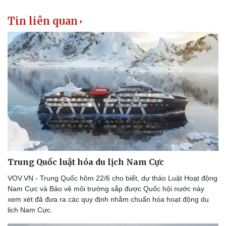
Thông tin doanh nghiệp
Sành điệu
Doanh nghiệp 24h
Tin Công nghệ
Tin liên quan
Doanh nhân
Trải nghiệm
Vì cộng đồng
Chuyển đổi số
Trung Quốc luật hóa du lịch Nam Cực
VOV.VN - Trung Quốc hôm 22/6 cho biết, dự thảo Luật Hoạt động
Nam Cực và Bảo vệ môi trường sắp được Quốc hội nước này
xem xét đã đưa ra các quy định nhằm chuẩn hóa hoạt động du
lịch Nam Cực.