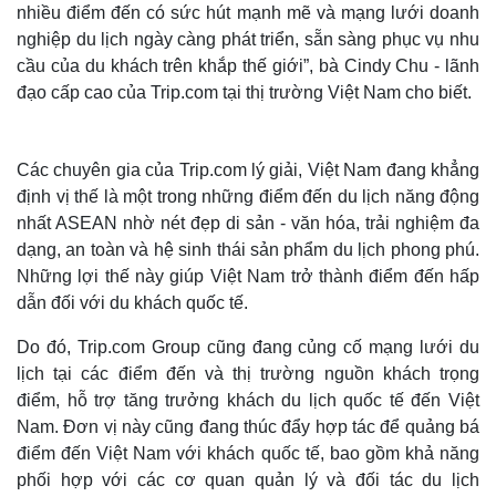
nhiều điểm đến có sức hút mạnh mẽ và mạng lưới doanh
nghiệp du lịch ngày càng phát triển, sẵn sàng phục vụ nhu
cầu của du khách trên khắp thế giới”, bà Cindy Chu - lãnh
đạo cấp cao của Trip.com tại thị trường Việt Nam cho biết.
Các chuyên gia của Trip.com lý giải, Việt Nam đang khẳng
Thế giới
Multimedia
định vị thế là một trong những điểm đến du lịch năng động
nhất ASEAN nhờ nét đẹp di sản - văn hóa, trải nghiệm đa
Quan sát
Video
Cuộc sống đó đây
Ảnh
dạng, an toàn và hệ sinh thái sản phẩm du lịch phong phú.
Hồ sơ
E-Magazine
Những lợi thế này giúp Việt Nam trở thành điểm đến hấp
Infographic
dẫn đối với du khách quốc tế.
Do đó, Trip.com Group cũng đang củng cố mạng lưới du
lịch tại các điểm đến và thị trường nguồn khách trọng
điểm, hỗ trợ tăng trưởng khách du lịch quốc tế đến Việt
Nam. Đơn vị này cũng đang thúc đẩy hợp tác để quảng bá
điểm đến Việt Nam với khách quốc tế, bao gồm khả năng
phối hợp với các cơ quan quản lý và đối tác du lịch